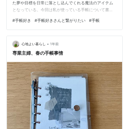
た夢や目標を日常に落とし込んでくれる魔法のアイテム
となっている。今回は私が使っている手帳について書い
てみようと思う。 ・ジブン手帳 この手帳は日常の記録と
#
手帳好き
#
手帳好きさんと繋がりたい
#
手帳
日々のスケジュール管理、未来の予定の管理に使ってい
る。24時間のバーチカル表記がとても便利。2019年に手
帳好きな友人から「これいいよ」と勧められてからずっ
•
と使っている。 コロナが流行っていた時に数日前どこい
心地よい暮らし
1年前
ったっけ？？という行動記録も全部ジブン手帳で確認し
専業主婦、春の手帳事情
ていた。私がいつ・どこで・何をしたのか…