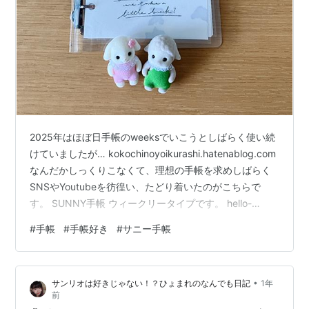
2025年はほぼ日手帳のweeksでいこうとしばらく使い続
けていましたが… kokochinoyoikurashi.hatenablog.com
なんだかしっくりこなくて、理想の手帳を求めしばらく
SNSやYoutubeを彷徨い、たどり着いたのがこちらで
す。 SUNNY手帳 ウィークリータイプです。 hello-
iroha.com SUNNY手帳は2024年も使っていてとても好
#
手帳
#
手帳好き
#
サニー手帳
きな感じだったのですが、ほぼ日手帳を使ってみたいと
いうこともあり、2025年はほぼ日手帳を購入して使って
いました。 kokochinoyoikurashi.hatenablog.com です
•
サンリオは好きじゃない！？ひょまれのなんでも日記
1年
が、やっぱり私はバーチカルタイプ…
前