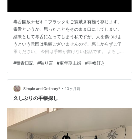
毒舌開放ナゼキニブラックをご覧戴き有難う存じます。
毒舌というか、思ったことをそのまま口にしてしまい、
結果として毒舌になってしまう私ですが、人を傷つけよ
うという意図は毛頭ございませんので、悪しからずご了
承ください。 今回は手帳が書けないお話です。 よろしく
お願いいたします。 手帳を次々買ったけど 11月のわたし
#
毒舌日記
#
独り言
#
更年期主婦
#
手帳好き
飼い猫の不調 風呂の水栓の故障 ライブ当日のトラブル
ライブはサイコー！思い出たっぷり！ 仕事に支障をきた
す出来事 ブログを書くチャンス、到来。 書かないことも
•
記録 もうダメだで楽になった話 手帳を次々買ったけど
Simple and Ordinary*
10ヶ月前
先日、2026年の手帳を数冊買ってしまった話を書きまし
久しぶりの手帳探し
た。 bitter…