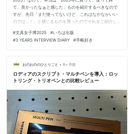
て、良かったなぁと感じた」ものを紹介するべきなので
すが、先日「まだ使ってないけど、これはなかなかいい
のでは…！」と感じるものを買ったのでそれをご紹介し
ます。 いろは出版 3 YEARS INTERVIEW DIARY 先日「文
#
文具女子博2025
#
いろは出版
具女子博」という文具好きには毎年恒例のイベントに参
#
3 YEARS INTERVIEW DIARY
#
手帳好き
加してきたのですが、そのときに見つけたものになりま
す。 簡単に言ってしまえば「3年連用日記」。 連用日記
とは、1ページに ・2025年の1月1日 ・2026年の1月1日
・2027年の1月1日 と、3年間の同じ日の出…
•
おのおののひとりごと
8ヶ月前
ロディアのスクリプト・マルチペンを導入：ロッ
トリング・トリオペンとの比較レビュー