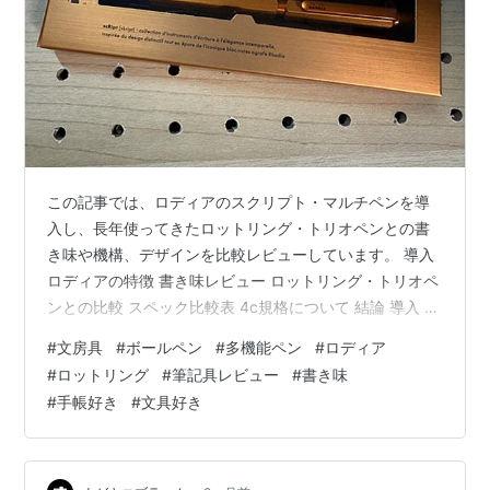
この記事では、ロディアのスクリプト・マルチペンを導
入し、長年使ってきたロットリング・トリオペンとの書
き味や機構、デザインを比較レビューしています。 導入
ロディアの特徴 書き味レビュー ロットリング・トリオペ
ンとの比較 スペック比較表 4c規格について 結論 導入 長
年使ってきたロットリング・トリオペンは、デザインや
#
文房具
#
ボールペン
#
多機能ペン
#
ロディア
重量感に満足していたものの、メッキの擦れなどのヤレ
#
ロットリング
#
筆記具レビュー
#
書き味
が目立つようになってきた。手帳に記録する際には黒と
#
手帳好き
#
文具好き
赤の2色以上が必須であり、さらにデザイン性も重要。そ
こで新たに選んだのが、ロディアのスクリプト・マルチ
ペンだ。 購入したロディア・スクリプト・マルチペン。