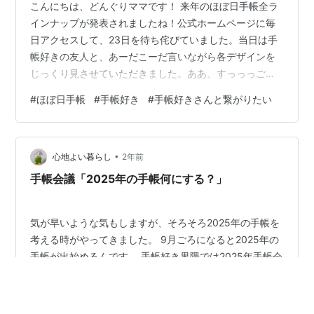
こんにちは、どんぐりママです！ 来年のほぼ日手帳全ラ
インナップが発表されましたね！公式ホームページに毎
日アクセスして、23日を待ち侘びていました。当日は手
帳好きの友人と、あーだこーだ言いながら各デザインを
じっくり見させていただきました。ああ、すっっっごく
楽しかった。 私が選んだのは… 北岸由美さんの「素敵な
#
ほぼ日手帳
#
手帳好き
#
手帳好きさんと繋がりたい
壁紙」。 やはりweeksを購入することに決めました！ 同
タイプのファインクラシックシリーズも気になりました
が、今年のカラーははザクロとグレーというラインナッ
•
プ。ザクロはかなーり好みの色合いだったのですが、子
心地よい暮らし
2年前
どもの記録をしていくには少々色が落ち着きすぎている
手帳会議「2025年の手帳何にする？」
んじゃないか？と今回は見送りに。少…