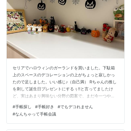
セリアでハロウィンのガーランドを買いました。下駄箱
上のスペースのデコレーションの上がちょっと寂しかっ
たので足しました。いい感じ♪（自己満） Rちゃんの推し
を刺して誕生日プレゼントにするぅ‼️と言ってましたけ
ど、実はあまり興味ない分野の図案で、まだ今一つやる
気になれません😆 もうちょっと切羽詰まってからやりま
#
手帳探し
#
手帳好き
#
でもデコれません
すm(_ _)m
#
なんちゃって手帳会議