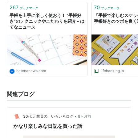
っ…
267
70
ブックマーク
ブックマーク
手帳を上手に楽しく使おう！ “手帳好
「手帳で楽しむスケッ
き”のテクニックやこだわりを紹介 - は
手帳好きのツボを良く
てなニュース
hatenanews.com
lifehacking.jp
関連ブログ
•
30代 元教員の、いろいろログ
8ヶ月前
かなり楽しみな日記を買った話