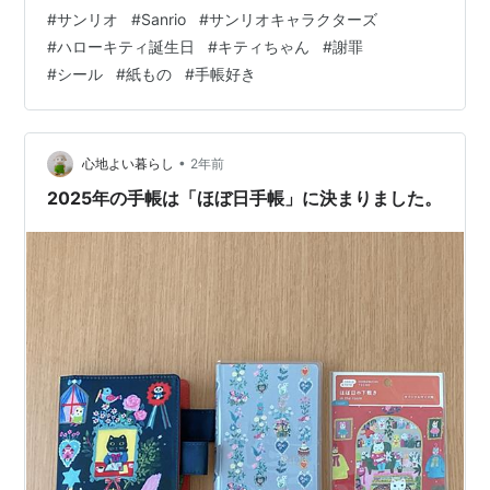
こんな思いを持っている方の疑問を解決に導けます！ ぜ
#
サンリオ
#
Sanrio
#
サンリオキャラクターズ
ひ最後まで見て行ってください！ ボリュームたっぷりシ
#
ハローキティ誕生日
#
キティちゃん
#
謝罪
ールセット紹介 アルファベットシート 購入はこちらから
#
シール
#
紙もの
#
手帳好き
⬇︎ 【まとめ】 ボリュームたっぷりシールセット紹介 こち
ら、配信のリスナーさんからプレゼントで頂いたシール
で すでにインスタグラムでも紹介済みです🤗 これ、金額
的…
•
心地よい暮らし
2年前
2025年の手帳は「ほぼ日手帳」に決まりました。