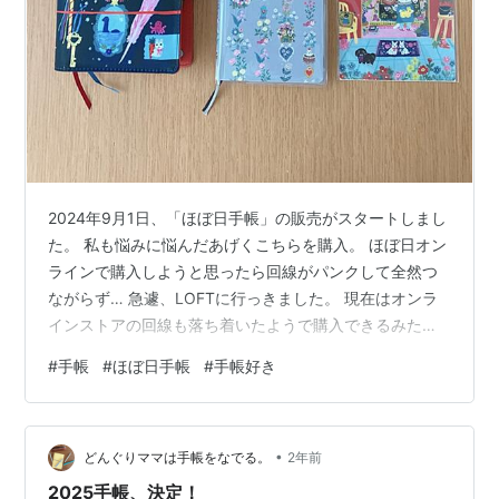
2024年9月1日、「ほぼ日手帳」の販売がスタートしまし
た。 私も悩みに悩んだあげくこちらを購入。 ほぼ日オン
ラインで購入しようと思ったら回線がパンクして全然つ
ながらず… 急遽、LOFTに行っきました。 現在はオンラ
インストアの回線も落ち着いたようで購入できるみたい
です。 （2024年9月2日現在） 購入品たち 手帳カバー、
#
手帳
#
ほぼ日手帳
#
手帳好き
weeks、下敷きです。 【手帳カバー】 ほぼ日手帳オリジ
ナルサイズのものです。 イラストが可愛すぎて… 文庫本
のカバーとして使ってみようと思ったのですが、本をセ
•
ットしてみたらカバーが若干大きい。しばらく試してみ
どんぐりママは手帳をなでる。
2年前
ようと思います。 【下敷き】 下敷きは完全に見た目が好
2025手帳、決定！