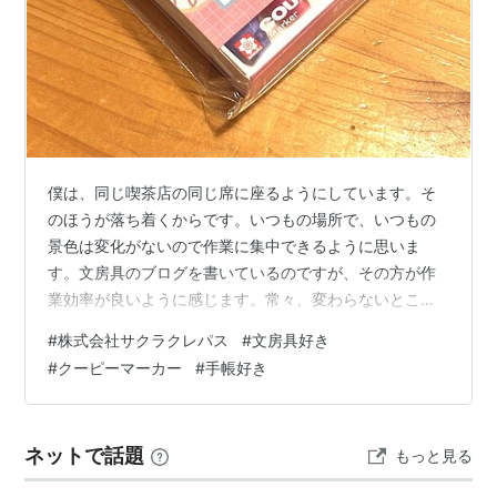
僕は、同じ喫茶店の同じ席に座るようにしています。そ
のほうが落ち着くからです。いつもの場所で、いつもの
景色は変化がないので作業に集中できるように思いま
す。文房具のブログを書いているのですが、その方が作
業効率が良いように感じます。常々、変わらないところ
と変えていくところを半々くらいにしたいなぁとは思っ
#
株式会社サクラクレパス
#
文房具好き
ています。ですから、普段は思い切って変えることも多
#
クーピーマーカー
#
手帳好き
いです。以前に比べて情報量は数倍に増えているので、
新しいツールは使うようにしないといけないでしょうか
らね。生活パターンを変える、会う人を変える、住む場
ネットで話題
もっと見る
所を変える。これが人生を変える鉄則です。この３つで
しか、人生を変えることができないと言い切る方もいら