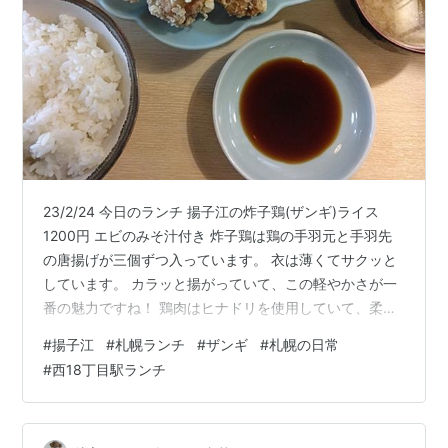
23/2/24 今日のランチ 揚子江の炸子鶏(ザンギ)ライス
1200円 エビのみそ汁付き 炸子鶏は鶏の手羽元と手羽先
の唐揚げが三個ずつ入っています。 衣は薄くてサクッと
しています。 カラッと揚がっていて、この軽やかさが一
番の魅力ですね！ 鶏肉はヒナドリを使用していて、柔ら
かくてジューシーでした。 塩味がついているのでこのま
#
揚子江
#
札幌ランチ
#
ザンギ
#
札幌の日常
までも良し、しょうゆをたっぷりからませて食べるのも
#
西18丁目駅ランチ
良しです。 最初は見た目のボリュームから完食できるか
な？と思いましたが、美味しくてアッという間に食べち
ゃいました。 外はサクサク、中はジューシー、カラッと