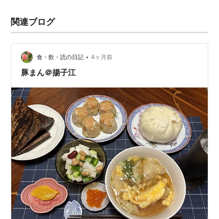
関連ブログ
•
食・飲・読の日記
4ヶ月前
豚まん＠揚子江