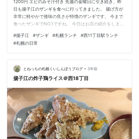
1200円 エビのみそ汁付き 先週の金曜日に引き続き、昨
日も揚子江のザンギを食べに行ってきました。 揚げ方が
非常に軽やかで後味の良さが特徴のザンギです。 今まで
食べたザンギでNO.1ですね。 今日はお店の紹介をしま
す。 揚子江は1964年創業。当時は「中華料理 揚子江」
#
揚子江
#
ザンギ
#
札幌ランチ
#
西11丁目駅ランチ
「黄金寿司」で別々のお店でした。 1979年に一つのお店
#
札幌の日常
となり、中華とお寿司が両方食べれるハイブリッドなお
店となっています。 家族二代で営んでいるお店です。 意
思疎通の取れた無駄のない動きを見ながら、昭和の雰囲
気が残る店内で至福のランチタイムを過ごせます。 接客
•
とねっちの札幌くいしんぼうブログ
3年前
全般を…
揚子江の炸子鶏ライス＠西18丁目