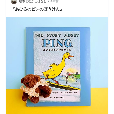
した揚げ方、後味の良さ… 誉め言葉しか出てこない、至
•
絵本とむかしばなし
4年前
高のザンギでした。…
『あひるのピンのぼうけん』