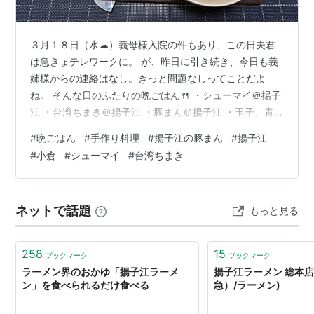
３月１８日（水☁）義母様入院の件もあり、この日夫君
は急きょテレワークに。 が、昨日に引き続き、今日も義
姉様からの連絡はなし。きっと問題なしってことだよ
ね。 そんな日のふたりの晩ごはん🍴 ・シューマイ＠揚子
江 ・台湾ちまき＠揚子江 ・豚まん＠揚子江 ・玉子、青
ねぎ入りワンタンスープ ・大根きゅうりサラダ豆 ・いく
#
晩ごはん
#
手作り料理
#
揚子江の豚まん
#
揚子江
ら ・九州産大根たまり風味たくあん漬 ・りんご（サンふ
#
小倉
#
シューマイ
#
台湾ちまき
じ） 🍶 小倉のお店、揚子江で買ったシューマイとちまき
と豚まんで晩ごはん。 シューマイはにんじんと玉ねぎが
たっぷり、豚肉と鶏肉はちょっぴり、ふわふわであっさ
ネットで話題
もっと見る
りめ、おいしっ🎶 ちまきは豚肉としいたけが２切れゴロ
ッ、もちもちごはんで味濃い…
258
15
ブックマーク
ブックマーク
ラーメン界のおかゆ「揚子江ラーメ
揚子江ラーメン 総本店
ン」を食べられるだけ食べる
急）/ラーメン)