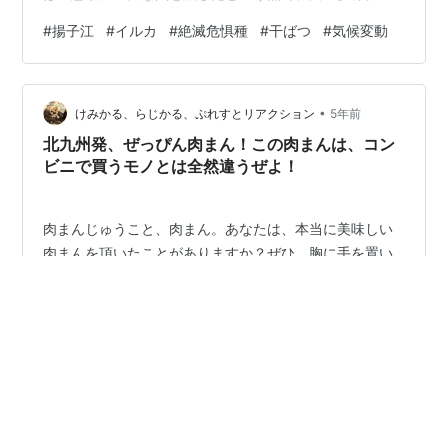
巨大な喪失でした 中国は記録上最悪の熱波に 取り組んで
#
揚子江
#
イルカ
#
絶滅危惧種
#
干ばつ
#
気候変動
おり、世界で 3 番目に長い川である揚子江は干上がって
います。 専門家は、気候変動の悪化と極端な気象条件が
アジアで最も長い長江に被害を与えるにつれて、他の珍
•
しい在来の長江動植物種が白地川イルカと同様の運命を
けみかる、らじかる、ぷれすとリアクション
5年前
たどる可能性が高いことに重大な懸念を表明しています.
北九州発、ぜっぴん肉まん！この肉まんは、コン
干ばつはすでに、チベット…
ビニで買うモノとは全然違うぜよ！