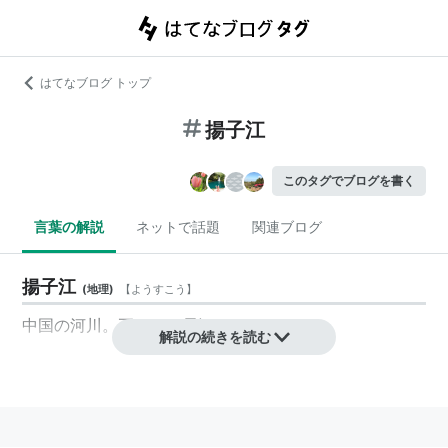
はてなブログ トップ
揚子江
このタグでブログを書く
言葉の解説
ネットで話題
関連ブログ
揚子江
(
地理
)
【
ようすこう
】
中国の河川。正しくは
長江
。
解説の続きを読む