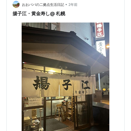
•
今の季節そのものって感じがするでしょ？ こう みどりに
おおパパの二拠点生活日記
2年前
して とり いよいよ しろく、 やま あおくして はな もえ
揚子江・黄金寿し@ 札幌
んと ほっす、…