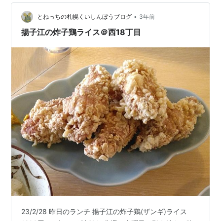
が特長です。 塩味がついているのでそのまま食べても美
•
味しいし、付け皿の醤油を衣にまとわせて食べるのもこ
とねっちの札幌くいしんぼうブログ
3年前
れまた美味いんです。 ザンギ（とえびの味噌汁）は熱々
揚子江の炸子鶏ライス＠西18丁目
の状態で提供され…
23/2/28 昨日のランチ 揚子江の炸子鶏(ザンギ)ライス