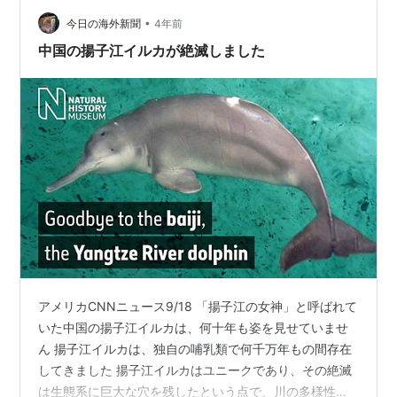
お開き。 後半は水の冷たさのアピールがすごかったけど
•
まだ遊べる。 残暑さん、もう少しだけ粘ってくれよ。 も
今日の海外新聞
4年前
うちょい遊ばせてや。 散々遊んで帰り道。 川の後は腹が
中国の揚子江イルカが絶滅しました
減る。 SUP後の飯『…
アメリカCNNニュース9/18 「揚子江の女神」と呼ばれて
いた中国の揚子江イルカは、何十年も姿を見せていませ
ん 揚子江イルカは、独自の哺乳類で何千万年もの間存在
してきました 揚子江イルカはユニークであり、その絶滅
は生態系に巨大な穴を残したという点で、川の多様性の