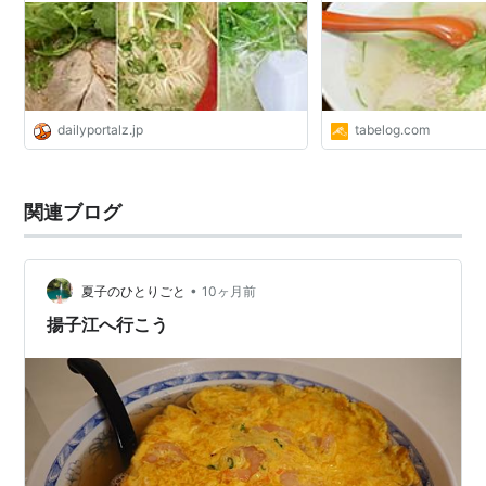
dailyportalz.jp
tabelog.com
関連ブログ
•
夏子のひとりごと
10ヶ月前
揚子江へ行こう