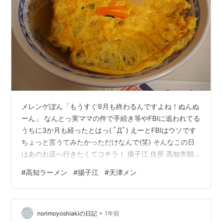
メレンゲぼん「もうすぐ9月も終わるんですよね！ぬんぬ
ーん」 なんとっ実ママの件で手続き等やFBIに追われてる
うちに3か月も経ったとはっ( ﾟДﾟ) えーとFBIはウソです
ちょっと言うてみたかっただけなんで(笑) そんなこの日
はあのお店へ行きたくてコチラ！ 揚子江 住所 高知市朝
倉南町7-14 TEL088-844-6665 営業時間AM11:00～
#
高知ラーメン
#
揚子江
#
天津メン
PM14:30LO PM17:00～20:00LO 定休日 木曜・第3水曜
地図はコチラ 駐車場 周辺 はいっ朝倉のサンシャインで
す何度か来てたんですがいつも入店待ちができていて や
•
っとスムーズ入店が叶いましたのメニュー外にみそラー
norimoyoshiakiの日記
1年前