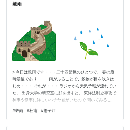
メン900円もあり…
穀雨
♯ 今日は穀雨です・・・二十四節気のひとつで、 春の歳
時最後であり・・・雨がふることで、穀物が目を吹きは
じめ・・・ それが・・・ ラジオから天気予報が流れてい
た。 出身大学の研究室に顔を出すと、 東洋法制史専攻で
神事や祭事に詳しいハチヤ君がいたので 聞いてみること
に。 ハ「あれぇ・・・めずらしい・・・ノリモさんが暦
#
穀雨
#
杜甫
#
揚子江
を気にするなんて」 私「いやぁ・・・今朝、天気予報で
そんな話ししてたからさ」 ハ「字のとおり、田の準備が
整って、そこに雨が降る時期って意味ですよ。 なにか、