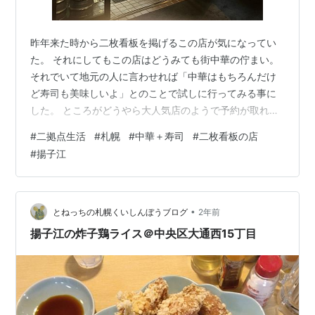
昨年来た時から二枚看板を掲げるこの店が気になってい
た。 それにしてもこの店はどうみても街中華の佇まい。
それでいて地元の人に言わせれば「中華はもちろんだけ
ど寿司も美味しいよ」とのことで試しに行ってみる事に
した。 ところがどうやら大人気店のようで予約が取れ
ず、やっと取れたのが本来は休肝日の昨日。やむなく休
#
二拠点生活
#
札幌
#
中華＋寿司
#
二枚看板の店
肝日を１日繰り上げたのは昨日も書いた通り。 てな事
#
揚子江
で、まずは刺身の盛り合わせとこの店の大女将おすすめ
の焼き筍を注文。 待つ事しばしで出て来たのが刺身の盛
り合わせ。量が多いことは聞いていたが、二人前で頼ん
だはずなのにまさかこんな量で出てくるとは驚いた。 た
•
とねっちの札幌くいしんぼうブログ
2年前
だ刺身そのものはとんでもなく新鮮で、写真右…
揚子江の炸子鶏ライス＠中央区大通西15丁目