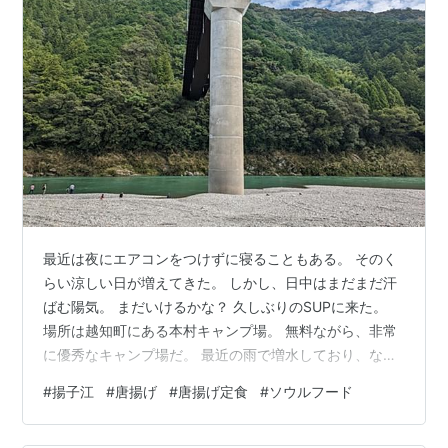
最近は夜にエアコンをつけずに寝ることもある。 そのく
らい涼しい日が増えてきた。 しかし、日中はまだまだ汗
ばむ陽気。 まだいけるかな？ 久しぶりのSUPに来た。
場所は越知町にある本村キャンプ場。 無料ながら、非常
に優秀なキャンプ場だ。 最近の雨で増水しており、なか
なかハードな川遊びとなったが、まだまだ川で遊べると
#
揚子江
#
唐揚げ
#
唐揚げ定食
#
ソウルフード
いう喜びが勝る。 川で食うカップヌードルの美味いこと
美味いこと。 午後からもアクティブに遊び倒して夕方に