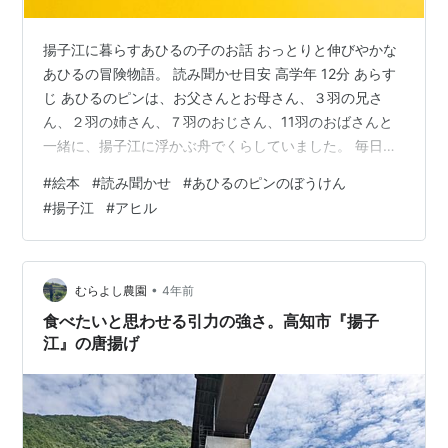
揚子江に暮らすあひるの子のお話 おっとりと伸びやかな
あひるの冒険物語。 読み聞かせ目安 高学年 12分 あらす
じ あひるのピンは、お父さんとお母さん、３羽の兄さ
ん、２羽の姉さん、７羽のおじさん、11羽のおばさんと
一緒に、揚子江に浮かぶ舟でくらしていました。 毎日お
日様が昇ってくると、みんなで１列になって岸に降り立
#
絵本
#
読み聞かせ
#
あひるのピンのぼうけん
ち、カタツムリや小さい魚を探しにいきます。 夕方にな
#
揚子江
#
アヒル
ると、 「ラーラーラーラーリー！」 舟のご主人に呼ば
れ、舟の家に戻ります。 戻るとき、いちばん最後になっ
てしまうと、ご主人からお尻を鞭でピシッとぶたれま
す。 ある日の午後のことです。 ご主人の声が響きました
•
むらよし農園
4年前
が、ピンはちょうど水の中の魚…
食べたいと思わせる引力の強さ。高知市『揚子
江』の唐揚げ