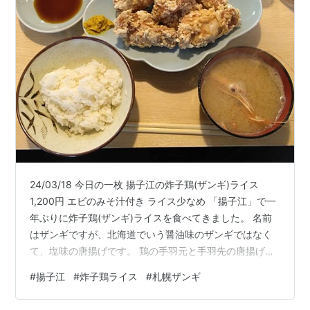
24/03/18 今日の一枚 揚子江の炸子鶏(ザンギ)ライス
1,200円 エビのみそ汁付き ライス少なめ 「揚子江」で一
年ぶりに炸子鶏(ザンギ)ライスを食べてきました。 名前
はザンギですが、北海道でいう醤油味のザンギではなく
て、塩味の唐揚げです。 鶏の手羽元と手羽先の唐揚げが
三個ずつ入っています。 天ぷらを揚げる時のようなサク
#
揚子江
#
炸子鶏ライス
#
札幌ザンギ
サクの細かい衣が表面にまとっていて軽やかな食感で
す。 それでいて中のお肉の部分はとてもジューシーなの