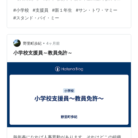
私にとっては何ていうことはありません。それよりもわ
#
小学校
#
支援員
#
新１年生
#
サン・トワ・マミー
からないまま放っておかず、自分で「ヘルプ」できるこ
#
スタンド・バイ・ミー
とは、とても大事なことです。 そしてそんな時、特に女
児は私の腕を掴んで「先生。ずっとそばにいて」と目を
見つめながらを言います。もちろん恋愛感情や異性とし
て意識しているのではありません。「サン・トワ・マミ
•
野里町歩紀
4ヶ月前
ー」ではなく、「スタンド・バイ・ミー」です。あ…
小学校支援員～教員免許～
毎年春になれば人事異動があります。それはどこの組織