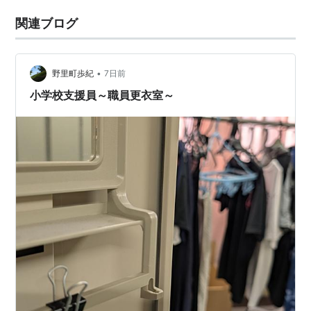
関連ブログ
•
野里町歩紀
7日前
小学校支援員～職員更衣室～