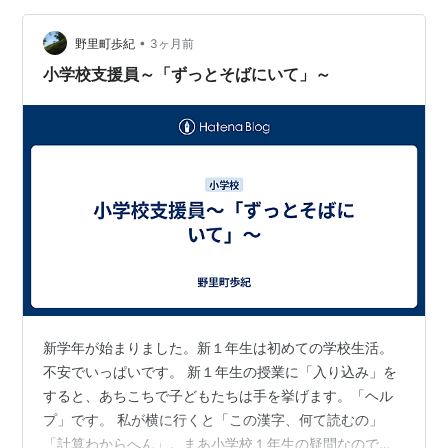
ン味が１番好きなんだよね」 私 「そうなの」 児童「け
•
ど、メロンの色は難しいからイチゴにしたの」 私 「だか
野里町歩紀
3ヶ月前
ら赤いんだ」 児童「イチゴアイスは３番目に好きなの」
小学校支援員～「ずっとそばにいて」～
私 「２番目じゃないんだ」 児…
新学年が始まりました。新１年生は初めての学校生活。
不安でいっぱいです。 新１年生の授業に「入り込み」を
すると、あちこちで子どもたちは手を挙げます。「ヘル
プ」です。 私が横に行くと「この漢字、何て読むの」
「計算わからへん」。まあ小学校１年生の疑問なので、