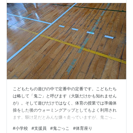
こどもたちの遊びの中で定番中の定番です。こどもたち
は略して「鬼ご」と呼びます（大阪だけかも知れません
が）。そして遊びだけではなく、体育の授業では準備体
操をした後のウォーミングアップとしてもよく利用され
ます。駆け足だとみんな嫌々走っていますが、鬼ごっこ
だとみんな必死に追いかけ、逃げます。鬼と逃げ役に別
#
小学校
#
支援員
#
鬼ごっこ
#
体育座り
れて走り回るうちに体はほぐれ、冬はポカポカ。夏はビ