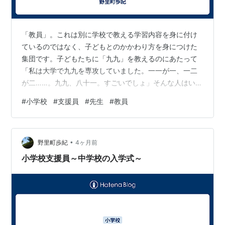
「教員」。これは別に学校で教える学習内容を身に付け
ているのではなく、子どもとのかかわり方を身につけた
集団です。子どもたちに「九九」を教えるのにあたって
「私は大学で九九を専攻していました。一一が一、一二
が二……。九九、八十一。すごいでしょ」そんな人はいま
せん。九九ぐらい教員免許のない私でも教えることはで
#
小学校
#
支援員
#
先生
#
教員
きます。しかし未熟な子どもたちに学問を授ける方法、
それを教わる子どもたちの心理などを学んできた証しが
「教員免許」です。 「ノーベル物理学賞」を取っても子
•
どもたちに理科の授業を教えることはできません。オリ
野里町歩紀
4ヶ月前
ンピック体操競技で「金メダル」を取っても体育の授業
小学校支援員～中学校の入学式～
を教えることはできません。 「学者」でも「教育…