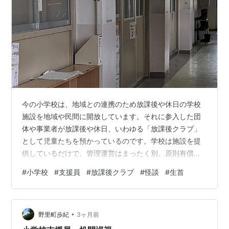
今の小学校は、地域との連携のため放課後や休日の学校
施設を地域や民間に開放しています。それに参入した団
体や事業者が放課後や休日、いわゆる「放課後クラブ」
として児童たちを預かっているのです。学校は施設を提
供しているだけで、管理運営はまったく別。原則有償で
すが、いろんな補助があるようです。まあ「小学生版保
#
小学校
#
支援員
#
放課後クラブ
#
怪談
#
生首
育所」のようなものですね。 ある日のことです。私はこ
どもたちが下校した後、廊下の窓を閉めながら校舎内を
巡回していました。陽が落ちるのが早い季節で薄暗いな
•
か廊下を歩いていると、後ろから「せんせ～い」という
野里町歩紀
3ヶ月前
女の子の声が聞こえました。そして振り向くと廊下の端