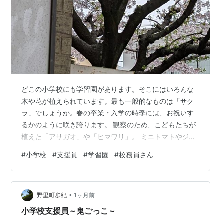
どこの小学校にも学習園があります。そこにはいろんな
木や花が植えられています。最も一般的なものは「サク
ラ」でしょうか。春の卒業・入学の時季には、お祝いす
るかのように咲き誇ります。 観察のため、こどもたちが
植えた「アサガオ」や「ヒマワリ」。 ミニトマトやジャ
ガイモ、ピーマンなどは収穫祭も行われます。これも教
#
小学校
#
支援員
#
学習園
#
校務員さん
育ですね。 そんな中に「ミカン」の木や「キャベツ」。
えっ何のため。 小学校では３年生になると理科の授業で
チョウの観察があります。そしてアゲハチョウはミカン
•
系の木に。モンシロチョウはキャベツに産卵し、幼虫・
野里町歩紀
1ヶ月前
サナギを経て成虫になります。私も小学校で勤務するよ
小学校支援員～鬼ごっこ～
うになるまで知らなかったのですが、そのため…