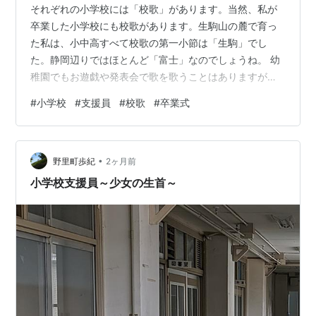
それぞれの小学校には「校歌」があります。当然、私が
卒業した小学校にも校歌があります。生駒山の麓で育っ
た私は、小中高すべて校歌の第一小節は「生駒」でし
た。静岡辺りではほとんど「富士」なのでしょうね。 幼
稚園でもお遊戯や発表会で歌を歌うことはありますが、
人生で教科として歌う歌はおそらく「校歌」が初めてで
#
小学校
#
支援員
#
校歌
#
卒業式
はないでしょうか。そして誰もが自分が卒業した小学校
の校歌は、口ずさむことができると思います。 （写真と
記事は関係ありません。先日、竹内街道を歩いた際、道
•
路に面して掲示していた堺市立金岡小学校の校歌を引用
野里町歩紀
2ヶ月前
させていただきました） ６年間歌ってきたのだから当然
小学校支援員～少女の生首～
と思うかもしれませんが、私がこれまで勤務してき…