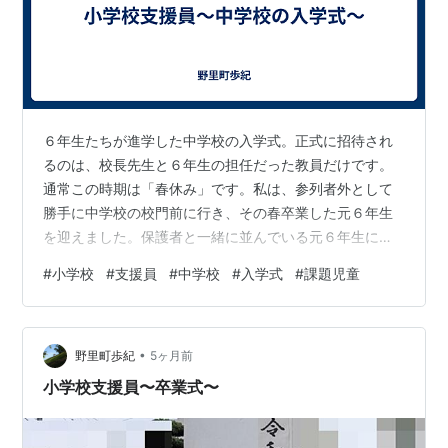
６年生たちが進学した中学校の入学式。正式に招待され
るのは、校長先生と６年生の担任だった教員だけです。
通常この時期は「春休み」です。私は、参列者外として
勝手に中学校の校門前に行き、その春卒業した元６年生
を迎えました。保護者と一緒に並んでいる元６年生に
「おめでとうございます」と声をかけながらのお迎えで
#
小学校
#
支援員
#
中学校
#
入学式
#
課題児童
す。 受付も終わり校門が閉まりました。そこへひとりの
元６年生の女子がやってきました。ちょっと家庭に「課
題」のある児童でした（今は「問題児」ではなく「課題
•
児童」と言います）。結構気の強い女の子です。保護者
野里町歩紀
5ヶ月前
は入学式に参列しないようです。 ここからは私の勝手な
小学校支援員〜卒業式〜
想像です。 同級生たちは真新しいセーラー服に身を…