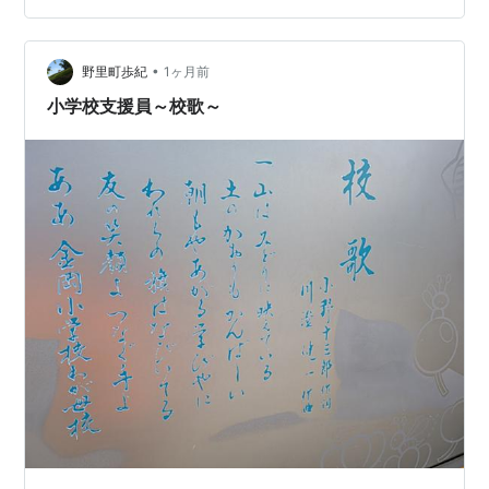
ショビショ。息も上がります。 鬼ごっこと言えば逃げる
者が追いかける者（鬼）からタッチされれば負けという
•
のが基本的なルールです。そして捕まった者はそれで終
野里町歩紀
1ヶ月前
わりです。ところが捕まれば鬼に変身し、次の獲物を求
小学校支援員～校歌～
め追いかける。これは「増え鬼」というそうです。こ…