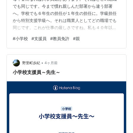
でも同じです。今まで慣れ親しんだ部署から違う部署
へ。学校でも６年生の担任が１年生の担任に。学級担任
から特別支援学級へ。それは職業人としてどの職場でも
同じです。これが仕事の厳しさですね。私も４０年以上
経験してきました。 そしていつも先生がおっしゃるのは
#
小学校
#
支援員
#
教員免許
#
親
「高学年と低学年は違う免許がいるな」。つまり幼稚園
のように就学前の子どもを育てる。中学・高校のように
学科別に専門的に教える。それぞれ別の教員免許を持っ
•
ておられます。私の妻も幼稚園の先生をしていましたの
野里町歩紀
4ヶ月前
で「幼稚園教諭免許」を持っています。しかし小学校
小学校支援員～先生～
は、目まぐるしく成長・発達する６年間。子どもから大
人…