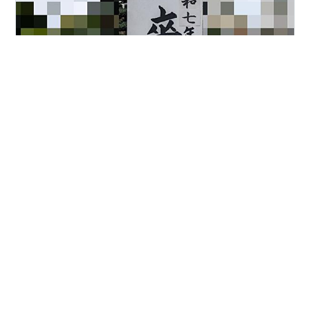
今日は、卒業式でした。思い起こせば６年前。私も前職
を定年退職し、この子たちと一緒に小学校というところ
の一員になりました。 この子たちは、コロナのため入学
式の写真はありません。一番かわいい時期にマスクをか
けさせられ、歌の練習も図書室も手をつなぐことさえも
禁止でした。そんな６年が終わりました。 涙には、うれ
#
小学校
#
支援員
#
卒業式
#
コロナ
#
さようなら語源
しい涙、悲しい涙、悔しい涙。卒業式の涙は、悲しい涙