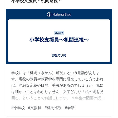
小学校支援員～机間巡視～
に少女の生首が転がっているのです。そう見えました…
学校には「机間（きかん）巡視」という用語がありま
す。現役の教員や教育学を専門に研究している方であれ
ば、詳細な定義や目的、手法があるのでしょうが、私に
は細かいことはわかりません。文字どおり「机の間を見
回る」ということでお話しします。 １年生の図画の授業
中に机間巡視をすると、子どもたちは必ず話しかけてき
#
小学校
#
支援員
#
机間巡視
#
会話
ます。 児童「これね。イチゴのアイスを描いてるの」 私
「へえ、美味しそうだね」 児童「でも私は、本当はメロ