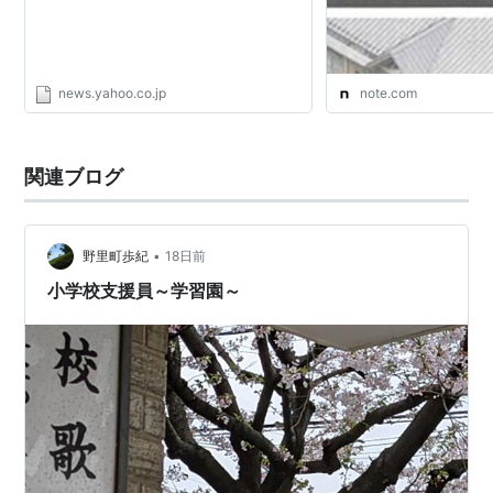
news.yahoo.co.jp
note.com
関連ブログ
•
野里町歩紀
18日前
小学校支援員～学習園～