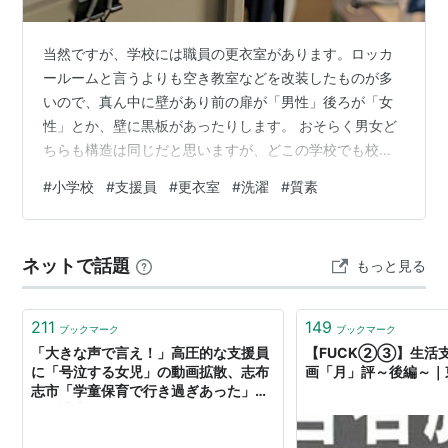
当然ですが、学校には職員の更衣室があります。ロッカ
ールームと言うよりも空き教室などを改装したものが多
いので、真ん中に壁があり前の扉が「男性」後ろが「女
性」とか、壁に黒板があったりします。 おそらく男女ど
ちらも構造は同じだと思いますが、どこの学校でも校内
で唯一立ったまま姿が写せる鏡付洗面台と洗濯機。そし
#
小学校
#
支援員
#
更衣室
#
洗濯
#
質素
て物干し用のラックや洗濯物を吊るすロープが張られて
います。 学校でスラックスにワイシャツを着ているの
は、管理職である校長先生と教頭先生くらい。他の先生
ネットで話題
もっと見る
方は、ほぼ一日をジャージで過ごします。汚れれば干し
てあるジャージを着て、汚れものは洗濯機へ。つまり２
～３着の着回しです。運動場の遠くにいる先生の顔が…
211
149
ブックマーク
ブックマーク
「大きな声で言え！」高圧的な支援員
【FUCK②③】生活
に「号泣する女児」の動画拡散、志布
画「月」評～後編～｜
志市「学童保育で行き過ぎあった」
（弁護士ドットコムニュース） -
Yahoo!ニュース