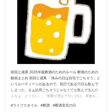
前回と成果 2025年版断酒のためのルール 断酒のための
動画まとめ 前回と成果 「休みの日は自宅でごちそう」と
いうルーティーンがあるので、祝日である11日も飲んで
しまった。まぁ結局ごちそうじゃなくても飲んでるんだ
よなぁ。よくない。。 体重が増えてないのは、昼食を調
整してるから、ってのがありそう。お酒を飲んだ次の日
#
ライフスタイル
#
断酒
#
断酒宣言の日
とか、身体が重いと感じた日は昼食をやや少なめにする