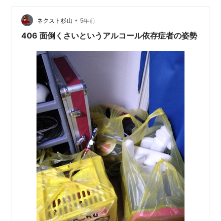
中いっぱいベッドの 上で2度寝3度寝。休日にやらなきゃ
いけないことやってみたいことが 全然進まない。よって
•
ネクスト杉山
5年前
ストレスが溜…
406 面倒くさいというアルコール依存症者の姿勢