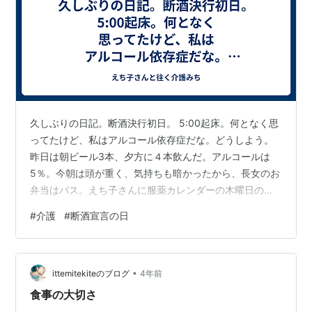
久しぶりの日記。断酒決行初日。 5:00起床。何となく思
ってたけど、私はアルコール依存症だな。どうしよう。
昨日は朝ビール3本、夕方に４本飲んだ。アルコールは
5％。今朝は頭が重く、気持ちも暗かったから、長女のお
弁当はパス。えち子さんに服薬カレンダーの木曜日のと
ころの薬を飲むように言い、家を出る。長女を学校に送
#
介護
#
断酒宣言の日
る途中でコンビニにより、昼食購入。 9:30～えち子さん
の服薬確認。金曜日の薬が無くなっていた。ゴミ箱を見
たけど、薬のパッケージが入っていない。えち子さんは
•
飲んだと言ってる。その後血圧を測ってもらい、記録。
ittemitekiteのブログ
4年前
10:00～配食弁当を取ることになり、えち子さんと業者決
食事の大切さ
め。ふっと、ビールを飲みたく…