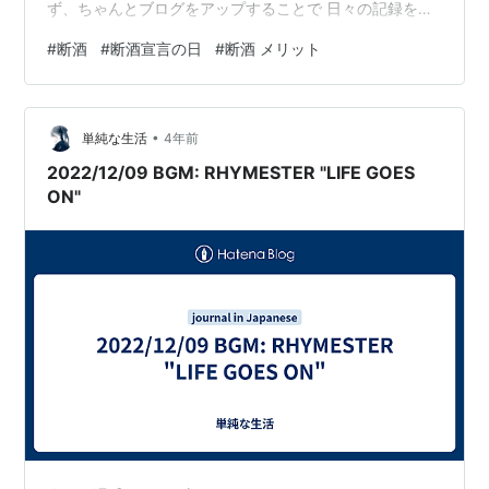
ず、ちゃんとブログをアップすることで 日々の記録をつ
けて続けてみようと思う 本当に、今度こそ頼むぞ自
#
断酒
#
断酒宣言の日
#
断酒 メリット
分！！！
•
単純な生活
4年前
2022/12/09 BGM: RHYMESTER "LIFE GOES
ON"