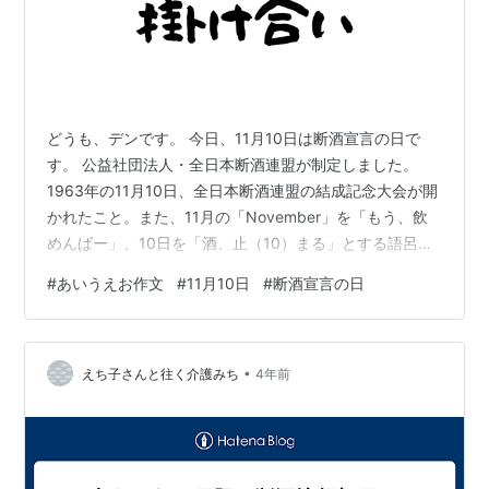
どうも、デンです。 今日、11月10日は断酒宣言の日で
す。 公益社団法人・全日本断酒連盟が制定しました。
1963年の11月10日、全日本断酒連盟の結成記念大会が開
かれたこと。また、11月の「November」を「もう、飲
めんばー」、10日を「酒、止（10）まる」とする語呂合
わせが由来です。全国各地にある断酒会で例会を開き、
#
あいうえお作文
#
11月10日
#
断酒宣言の日
機関誌などで断酒の精神をアピールするなどの活動を行
っています。 ということで、今日は「だ」、「ん」、
「し」、「ゆ」で、あいうえお掛け合いをやっていきま
•
す！ だ：「大臣として恥ずかしい、辞任すべき」と言わ
えち子さんと往く介護みち
4年前
れていますね。資産公開資料に600万円の記載漏れがあ
った総務大臣。 ん：ん…