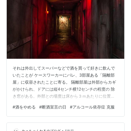
それは外出してスーパーなどで酒を買って好きに飲んで
いたことが ケースワーカーにバレ、3部屋ある「隔離部
屋」に収容されたことに寄る。 隔離部屋は外部からカギ
がかけられ、ドアには縦4センチ横12センチの程度の 除
き窓がある。外部との場度は床から３ｍあたりに位置
し、開けられない。 壁には一切の凹凸がなく、まっ平
#
酒をやめる
#
断酒宣言の日
#
アルコール依存症 克服
だ。部屋の片隅のトイレにはドアがない。 トイレットペ
ーパーは芯を抜かれ、1～2回分が床に転がる。いずれも
自殺防止だ。部屋の中央に寝具が設置される。 俺は寝具
•
わぁちゃんねるのブログ
5年前