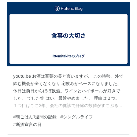
youtu.be お酒は百薬の長と言いますが、 この時勢、外で
飲む機会が全くなくなり 宅飲みがベースになりました。
休日は前日からほぼ飲酒。ワインとハイボールが好きで
した。 でした笑 はい、最近やめました。 理由は２つ。
１つ目はここ2年、会社の健診で肝臓の数値がすこぶる悪
い。 アルコールだけではないのは分かっていますが、ま
#
朝ごはん1週間の記録
#
シングルライフ
ずはアルコールを やめてみようと思って。どこまで飲ま
#
断酒宣言の日
ないで生活できるか。 ただで飲酒できるわけでもないし
ね。 ２つ目に夜飲んでしまうと朝は早起きできず、午前