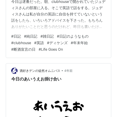
今日は遅番だった。朝、clubhouseで開かれていたジュデ
ィスさんの部屋に入る。そこで英語で話をする。ジュデ
ィスさんは私が自分の英語に自信を持てていないという
話をしたら、いろいろアドバイスを下さった。もちろん
ありがたいことだと思うのだけれど、昨日も書いたけれ
ど私は自分の英語が自信がないならないで開き直ろうと
#
日記
#
純日記
#
雑日記
#
日記のようなもの
も思っている。破れかぶれで話すというか、流暢に喋れ
#
clubhouse
#
英語
#
ディケンズ
#
年末年始
なくとも気の利いたことを言えなくとも、それが自分の
#
断酒宣言の日
#
Life Goes On
英語なのだからしょうがないと居直って喋ろうとも思っ
ているのだった。そうすればきっと悪いようにはならな
い、と。その後イオンに行き、ジョン・アーヴィング
『未亡人の一年』の続きを読む。ああ、アーヴ…
•
酒好きデンの徒然オムニバス
4年前
今日のあいうえお掛け合い