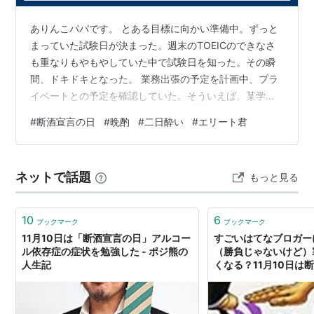
ありんこパパです。 とある目標に向かい準備中。ずっと
まっていた試験日が決まった。週末のTOEICのできなさ
も重なりもやもやしていた中で試験日を知った。その瞬
間、ドキドキとなった。 業務出張の予定を計画中、プラ
イベートとの予定を確認していた。そういえば、某学校
の募集要項が出ていないなと念のためHPを確認。なん
#
断酒宣言の日
#
晩酌
#
二日酔い
#
エリート君
と、更新されていた。 夢中で予定をメモる。出願・一次
筆記試験・合格発表・二次面接・最終合格発表・・・ 業
務中であるもめっちゃ緊張してきた。（本業だけど）出
ネットで話題
もっと見る
張どころではない。頭の中はずっと戦略を考えていた。
やはり、集中して時間をとるべきだ。 時間をとるにはど
ーする。 一番はもうわかっていた。…
10
6
ブックマーク
ブックマーク
11月10日は「断酒宣言の日」アルコー
すごいはてなブロガー
ル依存症の症状を勉強した - ポジ熊の
（勝負じゃないけど）
人生記
くなる？11月10日は
ススメ記事・禁煙2年1
らジャンプ・今日のは
ブログ は3周年 - 大