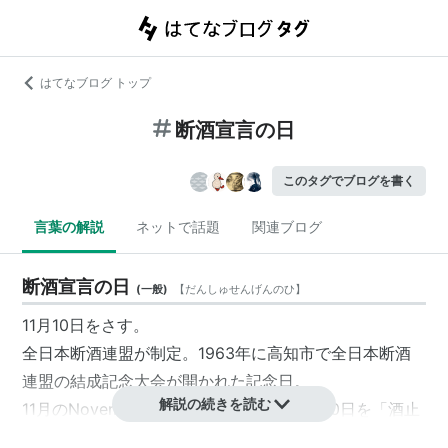
はてなブログ トップ
断酒宣言の日
このタグでブログを書く
言葉の解説
ネットで話題
関連ブログ
断酒宣言の日
(
一般
)
【
だんしゅせんげんのひ
】
11月10日をさす。
全日本断酒連盟が制定。1963年に高知市で全日本断酒
連盟の結成記念大会が開かれた記念日。
解説の続きを読む
11月のNovemberを「もう飲めんばー」、10日を「酒止
(10)まる」とした語呂合せでもある。