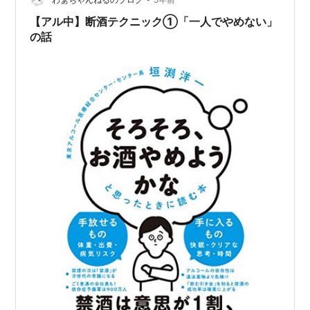
の周りをぐるぐる回って考える。色々なっことを考え
る。壁に額を押し付け、俺は二日目だったか、泣きに泣
【アル中】断酒テクニック①「一人でやめない」
いた。 家族の事。妻。息子。三人だけの大…
の話