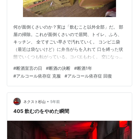
何が面倒くさいのか？実は「飲むこと以外全部」だ。 部
屋の掃除。これが面倒くさいので居間、トイレ、ふろ、
キッチン、 全てすごい早さで汚れていく。 コンビニ袋
（最近は袋ないけど）に弁当がらを入れて 口を縛った状
態でいくつも転がっている。コバエもわく。 空になった
ペットボトルや酒の缶が転がっている。 トイレは便座の
#
断酒宣言の日
#
断酒の決断
#
断酒1年
裏など絶対に掃除しない。排泄物の飛沫だらけだ。風呂
#
アルコール依存症 克服
#
アルコール依存症 回復
場はあまり使っていない。面倒くさくて風呂に入らない
から。 乾ききった石鹸やあかすりなどが放置されてお
り、四隅はカビだ。キッチンのシンクにはいつからかわ
からない汚れ物がそのままだ。 火の周りは油などの飛沫
•
ネクスト杉山
5年前
でかぴかぴになっている。窓は絶対に雨の…
405 飲むのをやめた瞬間