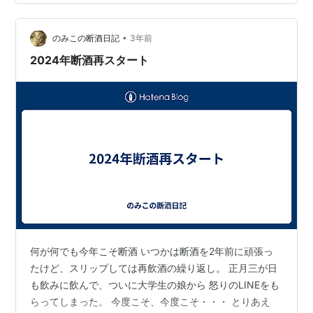
ようにしている。お酒と食事を自動調節してくれる機能
が筆者にはあるっぽい。 飲んだ量：450ml（ワイン3杯
•
体重：70.6kg 2025年版断酒のためのルール 2025年から
のみこの断酒日記
3年前
改めて始める断酒は以下のルールに基づいてやっていこ
2024年断酒再スタート
うと思ってい…
何が何でも今年こそ断酒 いつかは断酒を2年前に頑張っ
たけど、スリップしては再飲酒の繰り返し。 正月三が日
も飲みに飲んで、ついに大学生の娘から 怒りのLINEをも
らってしまった。 今度こそ、今度こそ・・・ とりあえ