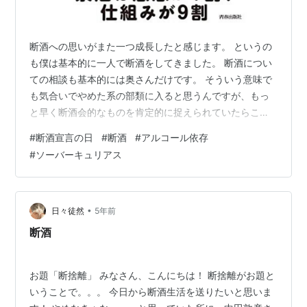
断酒への思いがまた一つ成長したと感じます。 というの
も僕は基本的に一人で断酒をしてきました。 断酒につい
ての相談も基本的には奥さんだけです。 そういう意味で
も気合いでやめた系の部類に入ると思うんですが、もっ
と早く断酒会的なものを肯定的に捉えられていたらここ
に至るまでの経緯は色々と変わったのかなぁなんて最近
#
断酒宣言の日
#
断酒
#
アルコール依存
思ってます。 僕は断酒し始めの頃は断酒会的なものは否
#
ソーバーキュリアス
定派でした。 当時はアルコールに依存するような人の経
験なんて共有してもらってなんになるんだよって思って
て自分一人で自分のケツくらい拭けると思ってました。
自分のケツは自分で拭くのは今もそう思ってますが、断
•
日々徒然
5年前
酒が進んでいく中で「一人では超えられな…
断酒