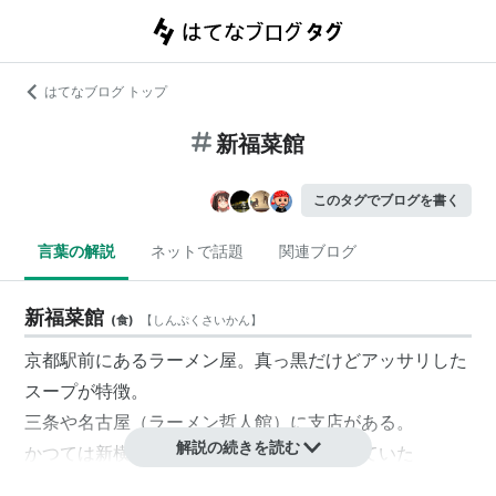
はてなブログ トップ
新福菜館
このタグでブログを書く
言葉の解説
ネットで話題
関連ブログ
新福菜館
(
食
)
【
しんぷくさいかん
】
京都駅前にあるラーメン屋。真っ黒だけどアッサリした
スープが特徴。
三条や名古屋（ラーメン哲人館）に支店がある。
解説の続きを読む
かつては新横浜ラーメン博物館にも出店していた
（2002年11月卒業）