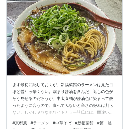
まず最初に記しておくが、新福菜館のラーメンは見た目
ほど醤油っ辛くない。溜まり醤油を含んだ、返しの色が
そう見せるのだろうが、中太直麺が醤油色に染まって嵌
ったように合うので、食べてみないと辛さの好みは判ら
ない。しかしヤワなホワイトカラー諸氏には、間違いな
く味が濃いだろう。 力仕事などを終えて、汗をグッショ
#
京都風
#
ラーメン
#
中華そば
#
新福菜館
#
第一旭
リ流したアトって言うか、熱中症寸前の方には心地よい