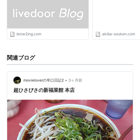
brow2ing.com
akiba-souken.com
関連ブログ
•
movieloverの辛口日記2
3ヶ月前
超ひさびさの新福菜館 本店