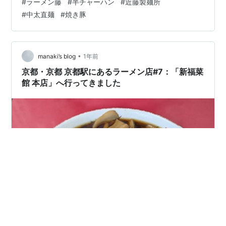
#
ラーメン藤
#
半チャーハン
#
近藤製麺所
塩分となるだろうし、補給するには絶好の中華そばで
#
中太直麺
#
焼き豚
「近藤製麺所」の麺を使っている。京都でも有名な中華
そば、第一旭・ラーメン藤などと同じ麺を使っている
「新福菜館」だが、富山ブラック・近江ブラックなど、
各地のブラックラーメンの基礎となったお味だと思う。
•
manaki’s blog
1年前
…
京都・京都 京都駅にあるラーメン店#7：「新福菜
館 本店」へ行ってきました