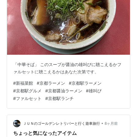
「中華そば」 このスープが醤油の雄叫びに聴こえるかフ
ァルセットに聴こえるかはあなた次第です。
#
新福菜館
#
京都ラーメン
#
京都駅ラーメン
#
京都駅グルメ
#
京都醤油ラーメン
#
雄叫び
#
ファルセット
#
京都駅ランチ
•
ＪＵＮのゴールデンレトリバーと行く遊車旅行
8ヶ月前
ちょっと気になったアイテム