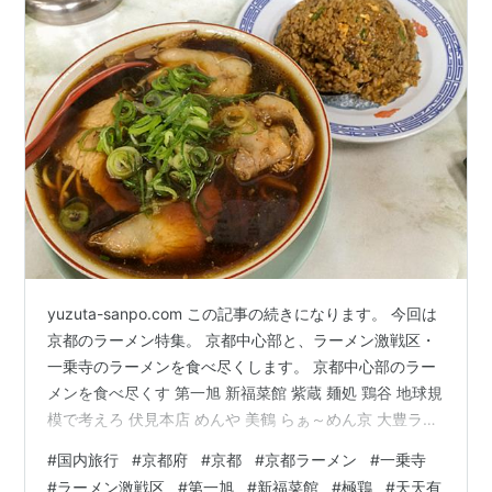
yuzuta-sanpo.com この記事の続きになります。 今回は
京都のラーメン特集。 京都中心部と、ラーメン激戦区・
一乗寺のラーメンを食べ尽くします。 京都中心部のラー
メンを食べ尽くす 第一旭 新福菜館 紫蔵 麺処 鶏谷 地球規
模で考えろ 伏見本店 めんや 美鶴 らぁ～めん京 大豊ラー
メン ラーメン天 ラーメン激戦区・一乗寺でラーメンを食
#
国内旅行
#
京都府
#
京都
#
京都ラーメン
#
一乗寺
べ尽くす 極鶏 ラーメン二郎 京都店 天下一品 総本店 一乗
#
ラーメン激戦区
#
第一旭
#
新福菜館
#
極鶏
#
天天有