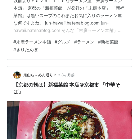
以前よりＦａｖｏｒｉｔｅなラーメン屋「末廣ラーメン
本舗」 京都の「新福菜館」が発祥の「末廣本店」 「新福
菜館」は黒いスープのこれまたお気に入りのラーメン屋
な何ですよね。 jun-hawaii.hatenablog.com jun-
hawaii.hatenablog.com そんな「末廣ラーメン本舗」の
カップスープを発見！ きりたんぽカップスープの味があ
#
末廣ラーメン本舗
#
グルメ
#
ラーメン
#
新福菜館
の「末廣ラーメン本舗」らしい。 写真見てもスープは黒
#
きりたんぽ
いですね！ なんで「きりたんぽ」なのか？！というと、
「末廣ラーメン本舗」の発祥が「秋田」だからでしょう
ね。 あの「末廣ラーメン本舗」のスープが忠実に再現さ
れていれば、美味しいと思います。 これを…
•
旭山ら～めん通り２
8ヶ月前
【京都の朝は】新福菜館 本店＠京都市 「中華そ
ば」