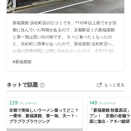
新福菜館 浜松町店の口コミです。*115年以上前ですが京
都に住んでいた時期があるので、京都駅近くの新福菜館
と第一旭は思い出の味です。 久々に食べたくなったの
と、浜松町に用事があったので、新福菜館 浜松町店へ。
お昼の営業時間には間に合わなかったので、夕方17:30の
開店の10分後くらいに伺いました。 4人がけテーブルば
#
新福菜館
かりで、ラーメン屋さんとは思えないシックで上品な内
装でした。女性ひとりでも入りやすかったです。 なお、
この日は店内がかなり空いていたのですが、台風の影響
ネットで話題
もっと見る
だと思います。こちらに伺ったならラーメンだけでなく
チャーハンも食べたいので、「中華そば（小）＋焼きめ
し（小）」の小小セット（1,2…
229
149
ブックマーク
ブックマーク
京都で美味しいラーメン屋ってどこ？
「新福菜館 秋葉原店」
一乗寺、新福菜館、第一旭、天一？ -
プン！ 京都の老舗ラ
ブラブラブラウジング
原に進出 - アキバ総研