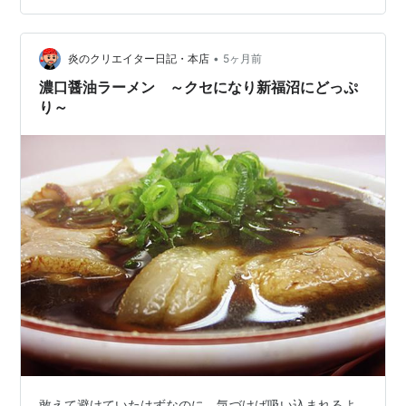
11:00~15:00/17:30~23:00 待ち時間：約10分 浜松町駅
は北改札・地下鉄はB1出口を出て文化放送の建物向かっ
•
て左側の歩道を直進すると左側に店舗が見えます。 新福
炎のクリエイター日記・本店
5ヶ月前
菜館の本店は京都で、そこから暖簾分けという形でこち
濃口醤油ラーメン ～クセになり新福沼にどっぷ
らの浜松町…
り～
敢えて避けていたはずなのに、気づけば吸い込まれるよ