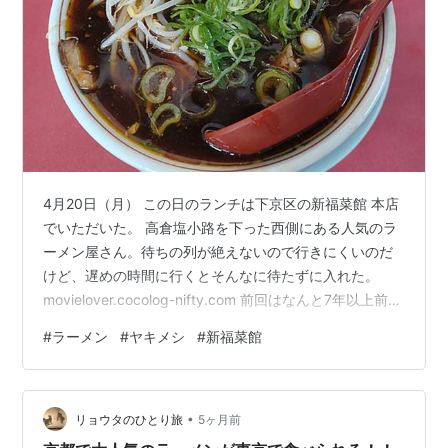
4月20日（月） この日のランチは下京区の新福菜館 本店
でいただいた。 高倉塩小路を下った西側にある人気のラ
ーメン屋さん。待ちの列が絶えないので行きにくいのだ
けど、遅めの時間に行くとそんなに待たずに入れた。
movielover.cocolog-nifty.com 前回はなんと7年以上前で
超ひさびさ。 もちろん前回からは値上げされていて。 い
#
ラーメン
#
ヤキメシ
#
新福菜館
ただいたのは中華そば（小）800円。トッピングは叉焼
にねぎともやし。しっかり味のしみた叉焼が美味しい。
漆黒のスープは見た目ほど濃くない。麺は中太のストレ
•
ートで、けっこう柔らかい。普通に美味しいが並ぶほど
リョウタのひとり旅
5ヶ月前
かというと・・・。 美味しいと評判のヤキメシ600円