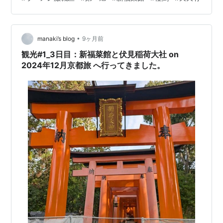
寺ブギー 天天有 びし屋 らーめんや亜喜英 ラーメン荘 夢
を語れ 中華そば髙安 京都中心部のラーメンを食べ尽くす
第一旭 ここからは京都中心で食べられるラーメンを紹
介。 まずは京都駅すぐの場所にあ…
•
manaki’s blog
9ヶ月前
観光#1_3日目：新福菜館と伏見稲荷大社 on
2024年12月京都旅 へ行ってきました。