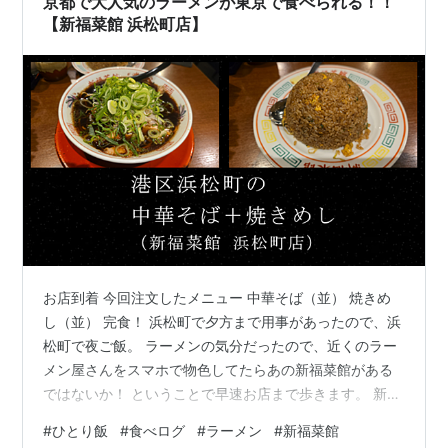
京都で大人気のラーメンが東京で食べられる！！
も…
【新福菜館 浜松町店】
お店到着 今回注文したメニュー 中華そば（並） 焼きめ
し（並） 完食！ 浜松町で夕方まで用事があったので、浜
松町で夜ご飯。 ラーメンの気分だったので、近くのラー
メン屋さんをスマホで物色してたらあの新福菜館がある
ではないか！ ということで早速お店まで歩きます。 新福
菜館 浜松町店 アクセス：JR浜松町駅/都営浅草線・都営
#
ひとり飯
#
食べログ
#
ラーメン
#
新福菜館
大江戸線大門駅から徒歩約3分 営業時間：