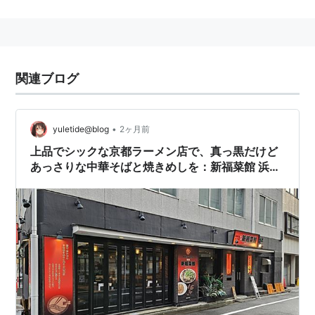
ラーメンのスープで味付けした焼飯もオススメ。
すぐ隣の「第一旭」とともに京都を代表するラーメン店
である。
関連ブログ
•
yuletide@blog
2ヶ月前
上品でシックな京都ラーメン店で、真っ黒だけど
あっさりな中華そばと焼きめしを：新福菜館 浜松
町店