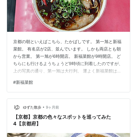
京都の朝といえばこちら、たかばしです。 第一旭と新福
菜館。 有名店が2店、並んでいます。 しかも両店とも朝
から営業。 第一旭が6時開店。 新福菜館が9時開店。 ど
ちらにも行けるようちょうど9時頃に到着したのですが、
上の写真の通り、第一旭は大行列。 運よく新福菜館は行
列がなかったので、こちらに並ばず入りました。 暖簾を
#
新福菜館
潜りますと、開店間もないのに多くのお客さんで賑わっ
ています。 もちろん、ビールを飲んでいる人もいます。
これが京都の朝の風景ですねー。 メニューは卓上にはな
•
く、カウンター上に。 中華そば（並）。（900円） ああ
ゆずた散歩
9ヶ月前
これこれと思わせる外観です。 黒々としたスープ。 ベー
【京都】京都の色々なスポットを巡ってみた
スは豚の清湯、あ…
4【京都府】