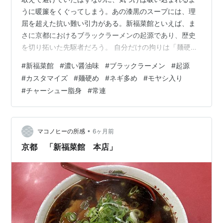
うに暖簾をくぐってしまう。あの漆黒のスープには、理
屈を超えた抗い難い引力がある。新福菜館といえば、ま
さに京都におけるブラックラーメンの起源であり、歴史
を切り拓いた先駆者だろう。 自分だけの拘りは「麺硬
め・ネギ多め・モヤシ入り・チャーシュー脂身」という
#
新福菜館
#
濃い醤油味
#
ブラックラーメン
#
起源
フルカスタムを流れるように注文し、身体が求めるまま
#
カスタマイズ
#
麺硬め
#
ネギ多め
#
モヤシ入り
に濃い醤油味を流し込む‥‥‥。その至福のルーティンを完
#
チャーシュー脂身
#
常連
遂しお勘定直後、店員さんからの「まいど」の一言。 そ
れは、こっそり入店していた自分の「通い詰め」が公認
されてしまったような気恥ずかしさが先行し、隠しきれ
ない常連としてのアイデンティティが混ざり合う…
•
マコノヒーの所感
6ヶ月前
京都 「新福菜館 本店」