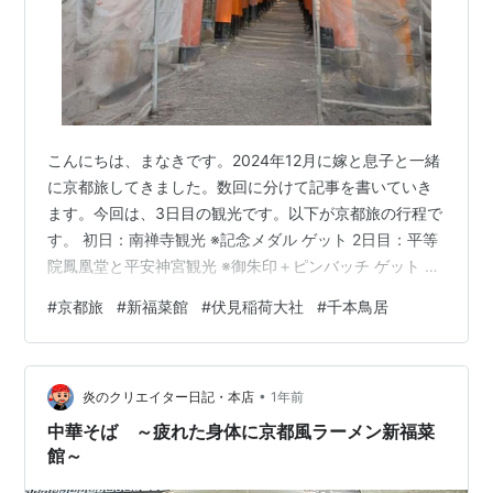
こんにちは、まなきです。2024年12月に嫁と息子と一緒
に京都旅してきました。数回に分けて記事を書いていき
ます。今回は、3日目の観光です。以下が京都旅の行程で
す。 初日：南禅寺観光 ※記念メダル ゲット 2日目：平等
院鳳凰堂と平安神宮観光 ※御朱印＋ピンバッチ ゲット 3
日目：新福菜館と伏見稲荷観光 ※御朱印＋ピンバッチ ゲ
#
京都旅
#
新福菜館
#
伏見稲荷大社
#
千本鳥居
ット 最終日：三十三間堂観光 ※御朱印 ゲット この記事で
は、京都発祥かつ黒醬油ラーメンで有名な新福菜館での
ランチと千本鳥居で有名な伏見稲荷大社での観光を中心
•
にまとめています。 [午前]早めのランチ＋移動 [午後]観
炎のクリエイター日記・本店
1年前
光：伏見稲荷大社 [午後]夕食：ふぐ忘年会 参考 (1)伏…
中華そば ～疲れた身体に京都風ラーメン新福菜
館～