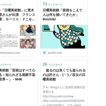
73
ックマーク
ブックマーク
レ「日曜美術館」に荒木
日曜美術館「疫病をこえて
彦さんが出演 フランス
人は何を描いてきたか」
家、モーリス・ドニを語
#nichibi
- はてなニュース
atenanews.com
posfie.com
26
ックマーク
ブックマーク
美術館「芸術はすべて心
盗るのは良くても盗られる
る～知られざる画家不染
のは許さん - ( ’-’)ノ巫女の日
界～」 - NHK
曜美術館
アキバblogさんに住所氏名開示請
求受ける
http://inuyoubi.cocolog-
nifty.com/inuyoubi/2008/05/blo
g_cad5.html実は、アキバblogさ