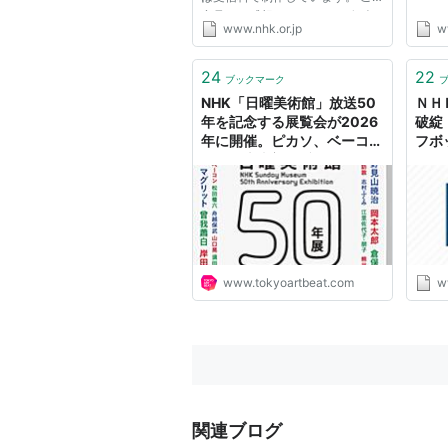
意見・ご感想 NHKにおける個人
www.nhk.or.jp
w
情報保護について NHK著作権保
護 NHKインターネットサービス
利用規約
24
22
ブックマーク
NHK「日曜美術館」放送50
ＮＨ
年を記念する展覧会が2026
破綻
年に開催。ピカソ、ベーコ
フボ
ン、岡本太郎ら番組を彩った
100点以上の“美”が集う
www.tokyoartbeat.com
w
関連ブログ