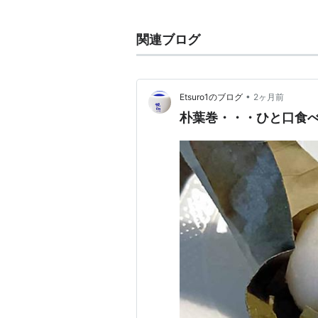
いく。
メイン司会は、姜尚中(政治学者)と
関連ブログ
姜尚中のもの静かなしゃべりが番組
2011年4月から、2013年3月ま
司会を務めた。
•
Etsuro1のブログ
2ヶ月前
2013年4月から、2017年3月ま
朴葉巻・・・ひと口食
を務めた。
2017年4月から、2018年3月ま
を務めた。
2018年4月から、小野正嗣(作家