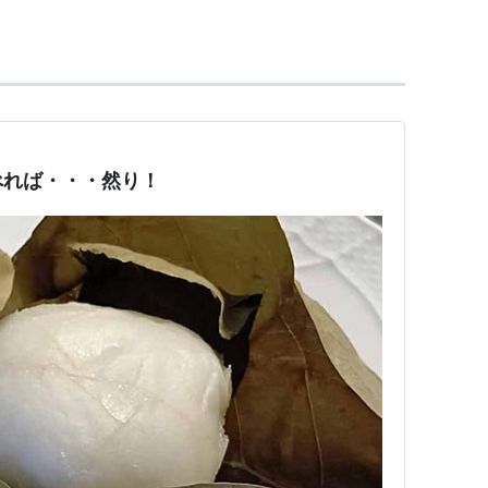
NHKの中條誠子アナウンサー。
を引き立てている。
で、千住明(作曲家)とNHKの森田美由紀アナウンサーが
で、井浦新(俳優)とNHKの伊東敏恵アナウンサーが司会
べれば・・・然り！
で、井浦新(俳優)とNHKの高橋美鈴アナウンサーが司会
)とNHKの高橋美鈴アナウンサーが司会を務めている。