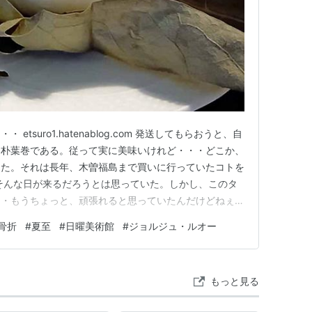
tsuro1.hatenablog.com 発送してもらおうと、自
は朴葉巻である。従って実に美味いけれど・・・どこか、
った。それは長年、木曽福島まで買いに行っていたコトを
そんな日が来るだろうとは思っていた。しかし、このタ
・・もうちょっと、頑張れると思っていたんだけどねぇ。
ミングっていうのは、今までだって経験しているのにね
骨折
#
夏至
#
日曜美術館
#
ジョルジュ・ルオー
道1号線をバイクで走行中に交差点でもないトコロで横か
…
もっと見る