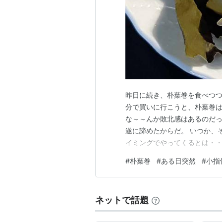
昨日に続き、朴葉巻を食べつつ・・ e
分で買いに行こうと、朴葉巻
な～～んか敗北感はあるのだ
遂に諦めたからだ。 いつか、
イミングでやってくるとは・
この、ある日突然訪れるタイ
#
朴葉巻
#
ある日突然
#
小指
ぇ・・・20歳代前半には、国
らトヨタハイエースに突っ込ま
ネットで話題