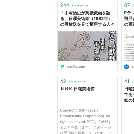
244
87
ブックマーク
ブ
「手塚治虫が鳥獣戯画を語
Eテ
る」日曜美術館（1982年）
飛呂
の再放送を見て驚愕する人々
の画
る 
posfie.com
h
42
41
ブックマーク
ブ
ＮＨＫ 日曜美術館
日曜
であ
鉄の世
Copyright NHK (Japan
Broadcasting Corporation). All
rights reserved. 許可なく転載す
ることを禁じます。 このページ
は受信料で制作しています。 ご