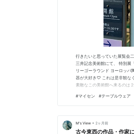
行きたいと思っていた展覧会二
三井記念美術館にて、 特別展
リーゴーラウンド ヨーロッパ
器が大好き♡ これは是非観な
素敵なこの美術館へ来るのは２
小早川春信氏より寄贈されたマ
#
マイセン
#
テーブルウェア
れた豪華絢爛な作品が並び美し
同じ形のものがあり19世紀後
•
M's View
2ヶ月前
古今東西の作品・作家に