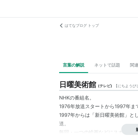
はてなブログ トップ
言葉の解説
ネットで話題
関
日曜美術館
(
テレビ
)
【
にちようび
NHKの番組名。
1976年放送スタートから1997
1997年からは「新日曜美術館」と
送。
毎回・一つの絵画などにスポットを