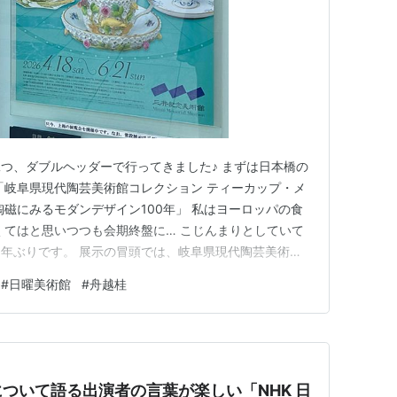
つ、ダブルヘッダーで行ってきました♪ まずは日本橋の
「岐阜県現代陶芸美術館コレクション ティーカップ・メ
陶磁にみるモダンデザイン100年」 私はヨーロッパの食
くてはと思いつつも会期終盤に… こじんまりとしていて
年ぶりです。 展示の冒頭では、岐阜県現代陶芸美術に
イセン中心の 「小早川コレクション」の中から厳選さ
#
日曜美術館
#
舟越桂
さにうっとり♪ 我が家のマイセンのミルクピッチャーと
半のものでした…
ついて語る出演者の言葉が楽しい「NHK 日