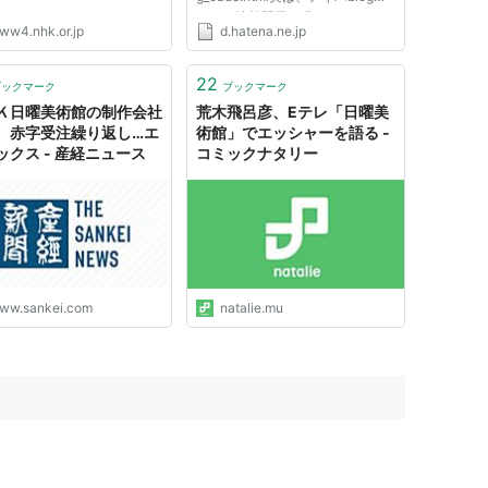
んから情報開示を求められてるの
ww4.nhk.or.jp
d.hatena.ne.jp
は私の知人
http://inuyoubi.cocolog-
nifty.com/inuyoubi/2008/05/blo
22
ブックマーク
ブックマーク
g_f2bd.html 何故アキバblogの
Ｋ日曜美術館の制作会社
荒木飛呂彦、Eテレ「日曜美
人が撮影対象として狙われている
 赤字受注繰り返し…エ
術館」でエッシャーを語る -
のでしょうか。理由は単...
ックス - 産経ニュース
コミックナタリー
ww.sankei.com
natalie.mu