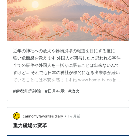
近年の神社への放火や器物損壊の報道を目にする度に、
強い危機感を覚えます 外国人が関与したと思われる事件
全ての事件や外国人を一括りに語ることは出来ないんで
すけど… それでも日本の神社が標的になる出来事が続い
ていることには不安を感じますね www.home-tv.co.jp 伊
都能売神諭 大正八年一月五日 064 外国人がいこくじんは
#
伊都能売神諭
#
日月神示
#
放火
日本にほんの空そらを飛とび回まわりても、 元来もとか
らの身魂みたまが畜生ちくせうに近ちかい体主霊従あく
の性来せうらいであるから、 余あまり神界しんかいの御
•
咎おとがめ無ないのであるぞよ。 鳥とりや猫ねこや鼠ね
carinomyfavorite’s diary
1ヶ月前
ずみは何程なにほど尊とうとき神社おやしろの上うへへ
重力磁場の変革
昇あがりて…