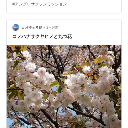
#
アングロサクソンミッション
く 神魂（かもす）神社…
•
日月神示考察
2ヶ月前
コノハナサクヤヒメと九つ花