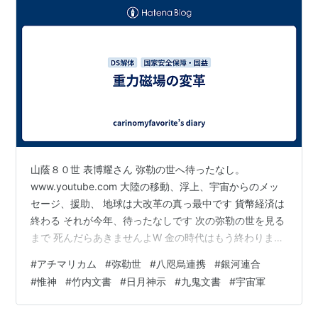
山蔭８０世 表博耀さん 弥勒の世へ待ったなし。
www.youtube.com 大陸の移動、浮上、宇宙からのメッ
セージ、援助、 地球は大改革の真っ最中です 貨幣経済は
終わる それが今年、待ったなしです 次の弥勒の世を見る
まで 死んだらあきませんよW 金の時代はもう終わりまし
たから。 新時代の心構え www.youtube.com 片山さつき
#
アチマリカム
#
弥勒世
#
八咫烏連携
#
銀河連合
先生、うちの議連の副会長ですね 現職の財務大臣 貨幣経
#
惟神
#
竹内文書
#
日月神示
#
九鬼文書
#
宇宙軍
済が変わるであろう、無くなるんちゃうか？ということ
片山先生が言っていた、「携帯を離さないように。重要