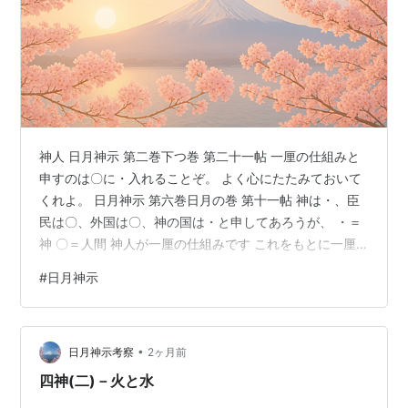
神人 日月神示 第二巻下つ巻 第二十一帖 一厘の仕組みと
申すのは〇に・入れることぞ。 よく心にたたみておいて
くれよ。 日月神示 第六巻日月の巻 第十一帖 神は・、臣
民は〇、外国は〇、神の国は・と申してあろうが、 ・＝
神 〇＝人間 神人が一厘の仕組みです これをもとに一厘
の仕組みの神示を解読します 日月神示 第二巻下つ巻 第
#
日月神示
二十一帖 ・ばかりでもならぬ、〇ばかりでもならぬ。 ⦿
がまことの神の元の国の姿ぞ。 元の神の国の臣民は⦿で
あったが、 ・が神に残り⦿が外国で栄えて、 どちらも片
•
輪となったのぞ。 ・も片輪〇も片輪、 ・と〇とを合わせ
日月神示考察
2ヶ月前
てまことの⦿の世に致すぞ。 「神ばかりでもならぬ、人
四神(二)－火と水
間ばかりで…