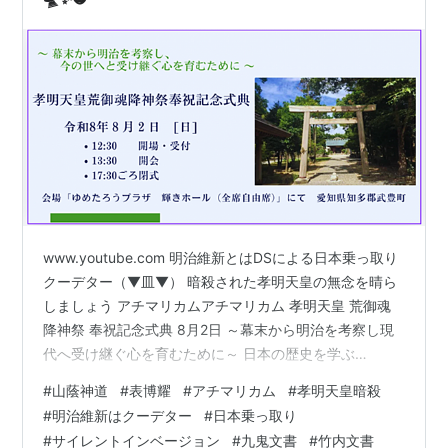
www.youtube.com 明治維新とはDSによる日本乗っ取り
クーデター（▼皿▼） 暗殺された孝明天皇の無念を晴ら
しましょう アチマリカムアチマリカム 孝明天皇 荒御魂
降神祭 奉祝記念式典 8月2日 ～幕末から明治を考察し現
代へ受け継ぐ心を育むために～ 日本の歴史を学ぶ
www.youtube.com https://peatix.com/event/5063176
#
山蔭神道
#
表博耀
#
アチマリカム
#
孝明天皇暗殺
先日の沖縄慰霊の様子 ワクチン列車と牛の写真はザウル
#
明治維新はクーデター
#
日本乗っ取り
スの法則様よりお借りしましたジョンとヨーコ
#
サイレントインベージョン
#
九鬼文書
#
竹内文書