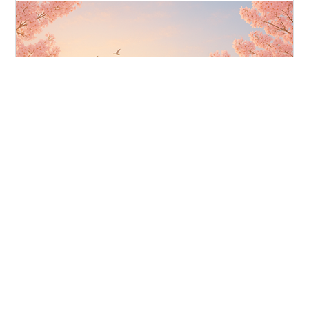
ヒツグとミツグ 日月神示 第一巻上つ巻 第三十二帖 世の
元からヒツグとミツグあるぞ、 ヒツグは⦿の系統ぞ、ミ
ツグは〇の系統ぞ。 ヒツグはまことの神の臣民ぞ、 ミツ
グは外国の臣民の民ぞ。 ヒツグの民のルーツはもちろ
ん、オシリス(丑寅の金神)とネイト(坤の金神)です
hitsukishinji-kousatsu.hateblo.jp 伊都能売神諭 大正七年
#
日月神示
一二月一三日 002 五は天てんの数かづで火ひと云いふ意