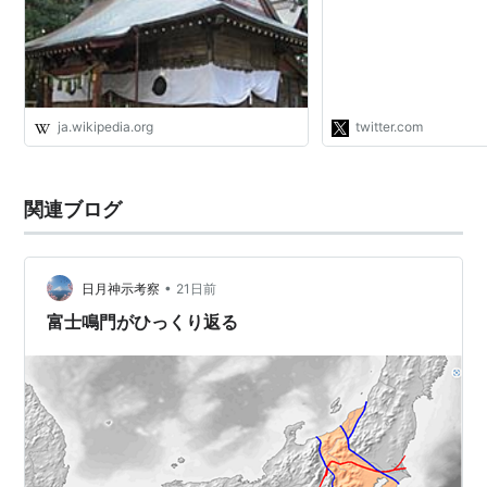
詞」は、戦時中に霊媒
た預言書「日月神示」
岩戸開きの祈祷文とか
い。 安… https://t.co
ja.wikipedia.org
twitter.com
関連ブログ
•
日月神示考察
21日前
富士鳴門がひっくり返る