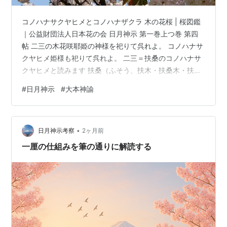
コノハナサクヤヒメとコノハナザクラ 木の花桜 | 桜図鑑
｜公益財団法人日本花の会 日月神示 第一巻上つ巻 第四
帖 二三の木花咲耶姫の神様を祀りて呉れよ。 コノハナサ
クヤヒメ姫様も祀りて呉れよ。 二三＝扶桑のコノハナサ
クヤヒメと読みます 扶桑（ふそう、扶木・扶桑木・扶桑
樹とも）は、中国伝説で東方の果てにあるとされる巨木
#
日月神示
#
大本神諭
である。 その巨木の生えている土地は扶桑国と呼ばれ
る。後世、扶桑・扶桑国は、中国における日本の異称と
なったが、それを受けて日本でも自国を扶桑国と呼ぶこ
•
とがある。例えば『扶桑略記』は平安時代の私撰歴史書
日月神示考察
2ヶ月前
の一つである。 扶桑 - Wikipedia 日月神示 第二十巻梅の
一厘の仕組みを筆の通りに解読する
巻 第二十五帖…