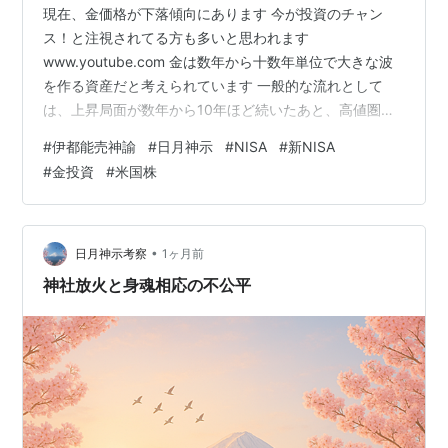
現在、金価格が下落傾向にあります 今が投資のチャン
ス！と注視されてる方も多いと思われます
www.youtube.com 金は数年から十数年単位で大きな波
を作る資産だと考えられています 一般的な流れとして
は、上昇局面が数年から10年ほど続いたあと、高値圏で
の停滞や調整を経て、1〜3年ほどの下落・横ばい期間に
#
伊都能売神諭
#
日月神示
#
NISA
#
新NISA
入ることがあります その後に底をつけると、再び数年か
#
金投資
#
米国株
ら10年程度かけて上昇トレンドに移行していく、という
長いサイクルを繰り返す傾向があります 過去の例でも、
1980年の高値のあと長期低迷が続いた時期や、2001年頃
を起点に2011年まで大きく上昇した局面など、10年前後
•
日月神示考察
1ヶ月前
の大きな流れが見られま…
神社放火と身魂相応の不公平