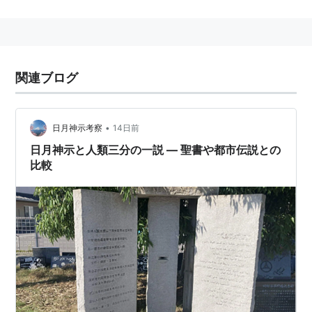
関連ブログ
•
日月神示考察
14日前
日月神示と人類三分の一説 ― 聖書や都市伝説との
比較