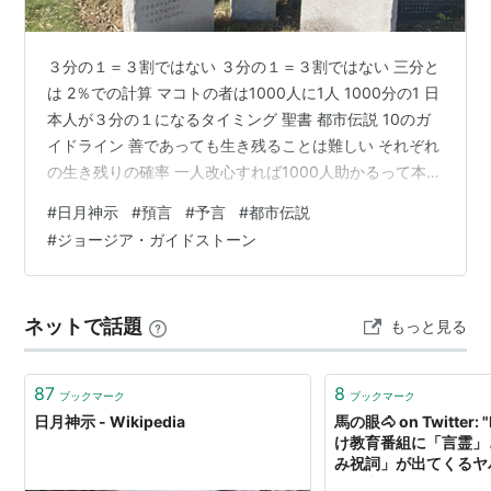
３分の１＝３割ではない ３分の１＝３割ではない 三分と
は 2％での計算 マコトの者は1000人に1人 1000分の1 日
本人が３分の１になるタイミング 聖書 都市伝説 10のガ
イドライン 善であっても生き残ることは難しい それぞれ
の生き残りの確率 一人改心すれば1000人助かるって本当
かよ？！ 三分とは 日月神示 第十一巻松の巻 第二帖 残る
#
日月神示
#
預言
#
予言
#
都市伝説
臣民三分むつかしいぞ。 三分と思えども、二分である
#
ジョージア・ガイドストーン
ぞ。 大本親諭 明治二十九年十二月二日 日本にほんの人
民じんみんから改心かいしんをして下くださらぬと、世
界せかいの人民じんみん三分さんぶになるぞよ。 大本神
ネットで話題
もっと見る
諭｜霊界物語ネット 大本親諭 大正六年旧九月五日 …
87
8
ブックマーク
ブックマーク
日月神示 - Wikipedia
馬の眼🐴 on Twitte
け教育番組に「言霊」
み祝詞」が出てくるヤ
くて本当にもどかしい