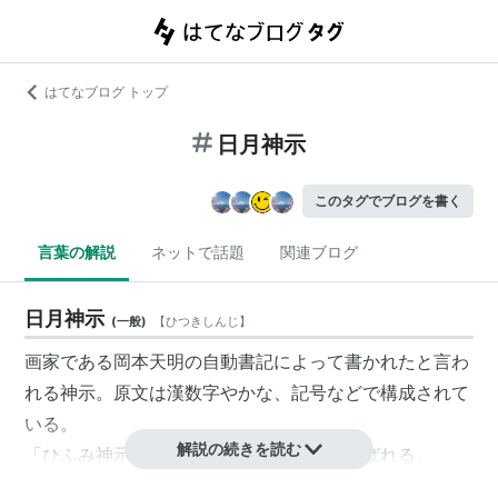
はてなブログ トップ
日月神示
このタグでブログを書く
言葉の解説
ネットで話題
関連ブログ
日月神示
(
一般
)
【
ひつきしんじ
】
画家である岡本天明の自動書記によって書かれたと言わ
れる神示。原文は漢数字やかな、記号などで構成されて
いる。
解説の続きを読む
「
ひふみ神示
」「
一二三神示
」などとも呼ばれる。