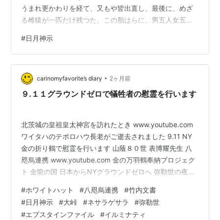
うまれ更かわりを経て、又もや皆出直し、最後に、めざ
る雌猿が一匹だけ残つた。この胎はらに、男五人女五人
の十人ずつの人間が宿り、五分ごぶから生れ、五分五分
#
日月神示
ごぶごぶと成人して八寸はっすんになつた時、親神の守
護によつて、どろ海の中に高低たかひくが出来かけ、一
尺八寸いっしゃくはっすんに成人した時、海山うみやま
•
も天地てんちも日月じつげつも、漸ようやく区別出来る
carinomyfavorite’s diary
2ヶ月前
ように、かたまりかけてきた。そして、人間は、一尺八
９.１１グラウンドゼロで犠牲者の慰霊を行います
寸いっしゃくはっすんから三尺さんじゃくになるまで…
北茨城の皇祖皇太神宮を訪れたとき www.youtube.com
ワイタハのテポロハウ長老がご逝去されました 9.11 NY
金の折り鶴で慰霊を行います 山蔭８０世 表博耀先生 八
咫烏連携 www.youtube.com 金の万羽鶴奉納プロジェク
ト 金龍の国 日本からNYグラウンドゼロへ 弥勒世の夜明
けを祈る kinnomanbaduruproject.hp.peraichi.com
#
ホワイトハット
#
八咫烏連携
#
竹内文書
note.com www.youtube.com www.youtube.com 地球の
#
日月神示
#
大峠
#
ネサラゲサラ
#
弥勒世
救済のためにシリウスから３０００人の宇宙人がきた 日
#
エプスタインファイル
#
イルミナティ
本のあちこちに散ったから天孫降臨は高千穂だけじゃな