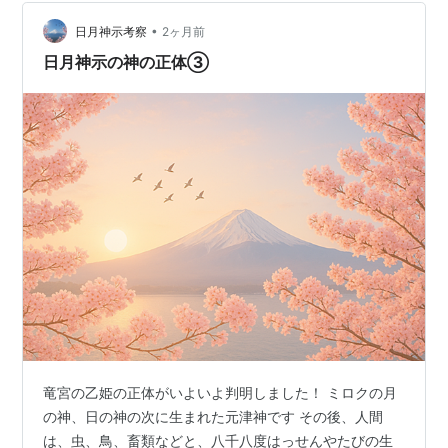
な連絡がいつ入るかわかりません。」 EBS,世界同時緊急
放送、そこまで来ているから ネサラゲサラの発表…
•
日月神示考察
2ヶ月前
日月神示の神の正体③
竜宮の乙姫の正体がいよいよ判明しました！ ミロクの月
の神、日の神の次に生まれた元津神です その後、人間
は、虫、鳥、畜類などと、八千八度はっせんやたびの生