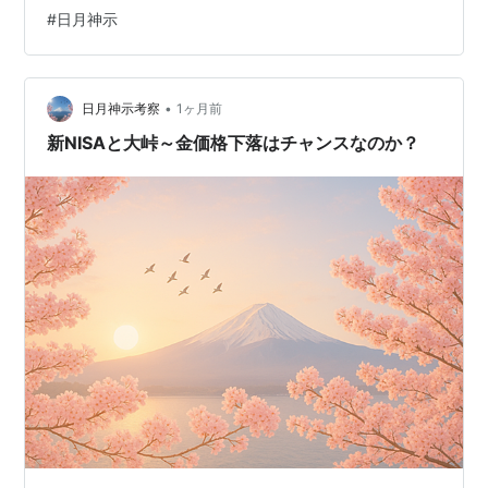
www.youtube.com 7/9はっしーDS情報
#
日月神示
www.youtube.com
•
日月神示考察
1ヶ月前
新NISAと大峠～金価格下落はチャンスなのか？