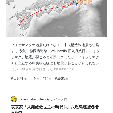
フォッサマグナ地震だけでなく、中央構造線地震も併発
する 糸魚川静岡構造線 - Wikipedia 旧九月八日にフォッ
サマグナ地震が起こると考察しましたが、フォッサマグ
ナと交差する中央構造線にも地震が起こるかもしれない
という神示を見つけました hitsukishinji-
kousatsu.hateblo.jp 日月神示 第三巻富士の巻 第二帖 こ
#
日月神示
#
予言
#
預言
#
終末論
の大掃除一応やんだと安堵する。 この時、富士鳴門がひ
っくり返るぞ、 早う改心してくれよ。 「富士と鳴門がひ
っくり返る」 フォッサマグナ(富士/静岡構造線)だけでな
•
く、中央構造線地震(鳴門)にも災害が起こる、と読めます
carinomyfavorite’s diary
1ヶ月前
hitsukishinji-kous…
表宗家「人類総救世主の時代✨」八咫烏連携🌏🐉
🛸✨👽