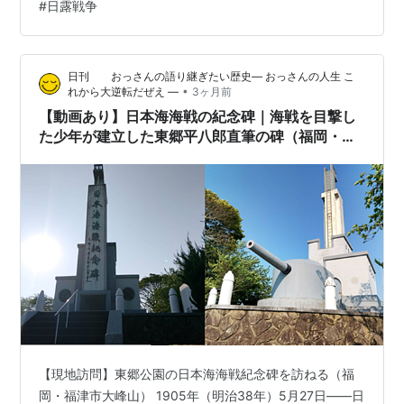
#
日露戦争
う祈りが込められています。 ■ 日本海海戦慰霊碑 福岡県
宗像市大島。日本海海戦の舞台となった沖ノ島から50キ
ロの場所にあります。 激戦が繰り広げられた玄界灘を一
日刊 おっさんの語り継ぎたい歴史― おっさんの人生 こ
望できる高台に日本海海戦の慰霊碑があります。 この場
•
れから大逆転だぜえ ―
3ヶ月前
所の空気感を動画でご覧ください👇…
【動画あり】日本海海戦の紀念碑｜海戦を目撃し
た少年が建立した東郷平八郎直筆の碑（福岡・福
津市）
【現地訪問】東郷公園の日本海海戦紀念碑を訪ねる（福
岡・福津市大峰山） 1905年（明治38年）5月27日――日