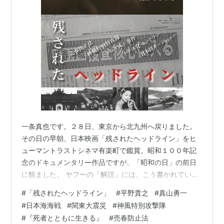
一条真也です。２８日、東京から北九州へ戻りました。
その日の早朝、日本映画「残されたヘッドライン」をヒ
ューマントラストシネマ有楽町で鑑賞。昭和１００年記
念のドキュメンタリー作品ですが、「昭和の日」の前日
に観ました。 ヤフーの「解説」には、こう書かれていま
す。「昭和初期を中心とした日本のニュース映像を集
#
「残されたヘッドライン」
#
平野貴之
#
真山勇一
め、ダイジェストとして編集したドキュメンタリー。戦
#
日本海海戦
#
関東大震災
#
神風特別攻撃隊
争、災害事故、インフラ、風俗文化のカテゴリーに分け
#
『死者とともに生きる』
#
売春防止法
られたニュース映像を取り上げ、明治から昭和という時