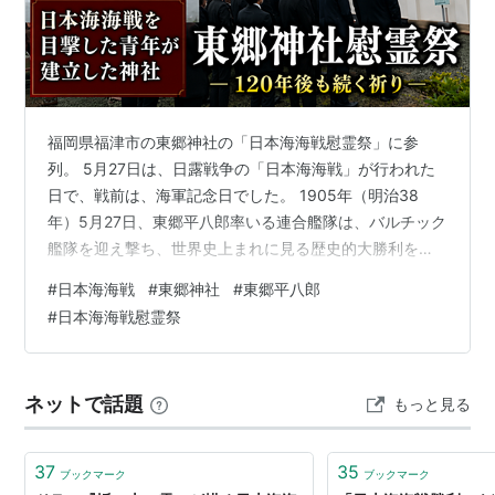
2005年は日本海海戦100周年であり、記念式典などが予
定されている。
日本海海戦100周年記念事業「100z」
公式サイト
http://www.100z.jp/index.html
福岡県福津市の東郷神社の「日本海海戦慰霊祭」に参
列。 5月27日は、日露戦争の「日本海海戦」が行われた
日で、戦前は、海軍記念日でした。 1905年（明治38
年）5月27日、東郷平八郎率いる連合艦隊は、バルチック
艦隊を迎え撃ち、世界史上まれに見る歴史的大勝利を収
めました。 その日本海海戦を、九州の地から見つめてい
#
日本海海戦
#
東郷神社
#
東郷平八郎
た一人の青年がいました。後にその青年は、「日本海海
#
日本海海戦慰霊祭
戦を後世に伝えたい」と奔走し、1935年（昭和10年）5
月、福岡県福津市に東郷神社を建立します。 1905年（明
治38年）に起きた日本海海戦から121年となる2026年
ネットで話題
もっと見る
（令和8年）5月27日（水）、その東郷神社で行われた
「日本海海戦慰霊祭…
37
35
ブックマーク
ブックマーク