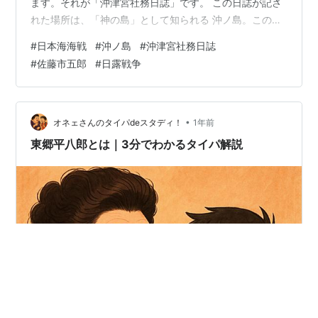
ます。それが「沖津宮社務日誌」です。 この日誌が記さ
れた場所は、「神の島」として知られる 沖ノ島。この島
のすぐ近くで、日本海海戦が行われました。この島には
#
日本海海戦
#
沖ノ島
#
沖津宮社務日誌
沖津宮があり、当時は、宗像神社の神職が交代で滞在し
#
佐藤市五郎
#
日露戦争
ながら祭祀を行っていました。 日本海海戦が起きた時
は、島には神職の宗像繁丸と、身の回りの世話をしてい
た16歳の少年・佐藤市五郎が滞在していました。さらに
海軍兵や海底電信の通信員も常駐していたといいます。
•
オネェさんのタイパdeスタディ！
1年前
市五郎は木に登り、遠くで繰り広…
東郷平八郎とは｜3分でわかるタイパ解説