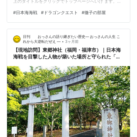
上のタイトルをクリックでトップページへいけ ます。読
者登録はしなくてもこのブログは読めます ので気軽にお
#
日本海海戦
#
ドラゴンクエスト
#
徹子の部屋
立ちよりください。
日刊 おっさんの語り継ぎたい歴史― おっさんの人生 こ
•
れから大逆転だぜえ ―
3ヶ月前
【現地訪問】東郷神社（福岡・福津市）｜日本海
海戦を目撃した人物が築いた場所と守られた「三
笠」主砲砲身