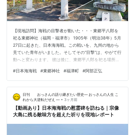
【現地訪問】海戦の目撃者が動いた・・・東郷平八郎を
祀る東郷神社（福岡・福津市） 1905年（明治38年）5月
27日に起きた、日本海海戦。この戦いを、九州の地から
見ていた青年がいました。そしてその“目撃”は、やがて行
動へと変わります。 彼は後に、東郷平八郎を祀る場所の
建立・誘致に大きく動きます。そして、完成したのが東
#
日本海海戦
#
東郷神社
#
福津町
#
阿部正弘
郷神社です。 ■ 日本海海戦で完勝 1905年（明治38年）
5月27日に起きた日本海海戦・・・この戦いで、日本の連
合艦隊がロシアのバルチック艦隊に完勝します。 この
日刊 おっさんの語り継ぎたい歴史― おっさんの人生 こ
時、連合艦隊を率いたのが、上の図の真ん中にいる東郷
•
れから大逆転だぜえ ―
3ヶ月前
平八郎です。 ■ 目撃者が動かしたもの当時18歳だった地
【動画あり】日本海海戦の慰霊碑を訪ねる｜宗像
元の青年・安倍…
大島に残る敵味方を超えた祈りを現地レポート