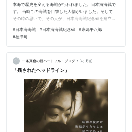
本海で歴史を変える海戦が行われました。日本海海戦で
す。 当時この海戦を目撃した人物がいました。そして、
その時の思いで、その人が、日本海海戦紀念碑を建立し
ました。その現地を訪ねました。 ■ 東郷公園とはどんな
#
日本海海戦
#
日本海海戦紀念碑
#
東郷平八郎
場所か福岡県福津市、津屋崎漁港の近くには、標高
#
福津町
114.5mの大峰山があります。下の写真の、山の頂に細い
棒状の物が見えますね。それが「日本海海戦紀念像」で
す。 大峰山の山頂にあるのが、地元で「東郷公園」と呼
ばれる場所です。この「東郷」とは、日本海海戦で連合
•
一条真也の新ハートフル・ブログ
3ヶ月前
艦隊を率いた東郷平八郎に由来し…
「残されたヘッドライン」