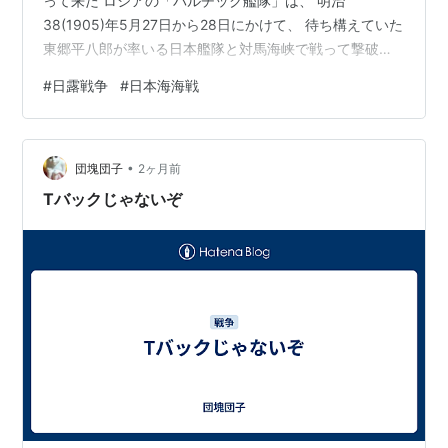
って来た ロシアの「バルチック艦隊」は、 明治
38(1905)年5月27日から28日にかけて、 待ち構えていた
東郷平八郎が率いる日本艦隊と対馬海峡で戦って撃破さ
れました。 この戦いは、今日、「日本海海戦」 （Battle
#
日露戦争
#
日本海海戦
of Tsushima：対馬沖海戦） と呼ばれています。 日清戦
争後 日露戦争前夜 「日露戦争」開戦 旅順陥落 日本海海
戦 「バルチック艦隊」の出撃 日本海軍の対応 奉天会戦
•
「ロシア第一革命」の勃発 敵艦隊ラシキ煤煙見ユ 本日天
団塊団子
2ヶ月前
気晴朗ナレドモ波高シ 日本海海…
Tバックじゃないぞ