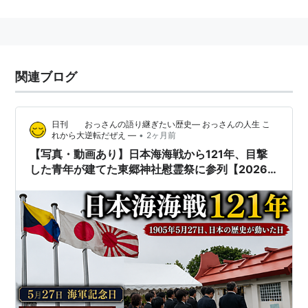
ホームフィールド・アドバンテージを遺憾なく発揮した
連合艦隊が一方的にバルチック艦隊を殲滅した。
ロシア海軍側の損害は沈没19隻（うち戦艦6、装甲巡洋
関連ブログ
艦3）、捕獲・抑留7隻（うち戦艦2）。戦死4545名、
捕虜6106名（艦隊司令部20名を含む）。
一方の日本海軍側の損害は沈没3隻（水雷艇3隻）と戦
日刊 おっさんの語り継ぎたい歴史― おっさんの人生 こ
死116名。
•
れから大逆転だぜえ ―
2ヶ月前
【写真・動画あり】日本海海戦から121年、目撃
世界戦史上まれにみるパーフェクトゲームであり、日露
した青年が建てた東郷神社慰霊祭に参列【2026
戦争はこれを梃子として
セオドア・ルーズベルト
が仲介
年現地レポ】
したポーツマス条約による講和・終戦へと向かうことに
なる。
英語ではBattle Of Tsushima（対馬の戦い）と称され
る。