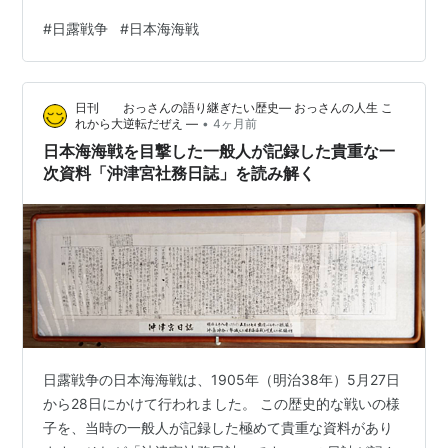
奇襲攻撃（1904年2月8日夜〜9日） 日本の連合艦隊が、
#
日露戦争
#
日本海海戦
ロシア海軍の主力拠点である遼東半島の旅順港を夜襲し
た作戦です。 経緯: 2月6日に佐世保を出撃した連合艦隊
主力から、第1・第2・第3駆逐隊が分離して旅順へ向かい
日刊 おっさんの語り継ぎたい歴史― おっさんの人生 こ
ました。 戦闘の様子: 2月8日深夜（9日未明）、日本の駆
•
れから大逆転だぜえ ―
4ヶ月前
逐艦が旅順港外に停泊していたロシア艦隊に魚雷攻撃を
日本海海戦を目撃した一般人が記録した貴重な一
仕掛けま…
次資料「沖津宮社務日誌」を読み解く
日露戦争の日本海海戦は、1905年（明治38年）5月27日
から28日にかけて行われました。 この歴史的な戦いの様
子を、当時の一般人が記録した極めて貴重な資料があり