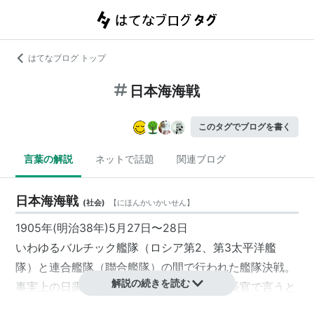
はてなブログ トップ
日本海海戦
このタグでブログを書く
言葉の解説
ネットで話題
関連ブログ
日本海海戦
(
社会
)
【
にほんかいかいせん
】
1905年(明治38年)5月27日〜28日
いわゆる
バルチック艦隊
（ロシア第2、第3
太平洋艦
隊
）と
連合艦隊
（
聯合艦隊
）の間で行われた艦隊決戦。
解説の続きを読む
事実上の日露戦争の決定戦。両艦隊の司令長官で言うと
東郷平八郎
vs
ロジェストウェンスキー
。