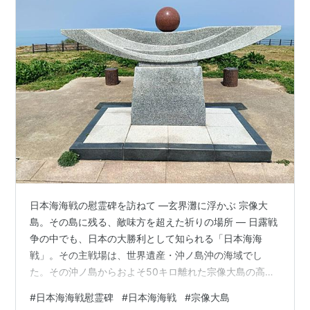
日本海海戦の慰霊碑を訪ねて ―玄界灘に浮かぶ 宗像大
島。その島に残る、敵味方を超えた祈りの場所 ― 日露戦
争の中でも、日本の大勝利として知られる「日本海海
戦」。その主戦場は、世界遺産・沖ノ島沖の海域でし
た。その沖ノ島からおよそ50キロ離れた宗像大島の高台
に、日本海海戦の慰霊碑があります。 玄界灘の美しい海
#
日本海海戦慰霊碑
#
日本海海戦
#
宗像大島
を背に、この場所には、日本とロシア双方の戦死者を弔