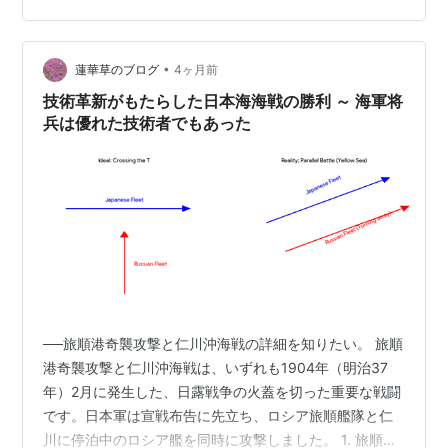
代の文化の流れを俯瞰する。監督を務めるのは、プロデ
ューサーとして『未来へのかたち』などに関わってきた
平野貴之。日本テレビの元キャスター・真山勇一がナ
•
蓮華草のブログ
4ヶ月前
レ…
技術革新がもたらした日本海海戦の勝利 ～ 海軍将
兵は優れた技術者でもあった
──旅順港奇襲攻撃と仁川沖海戦の詳細を知りたい。 旅順
港奇襲攻撃と仁川沖海戦は、いずれも1904年（明治37
年）2月に発生した、日露戦争の火蓋を切った重要な戦闘
です。日本軍は宣戦布告に先立ち、ロシア旅順艦隊と仁
川に停泊中のロシア艦を同時に攻撃しました。 1. 旅順港