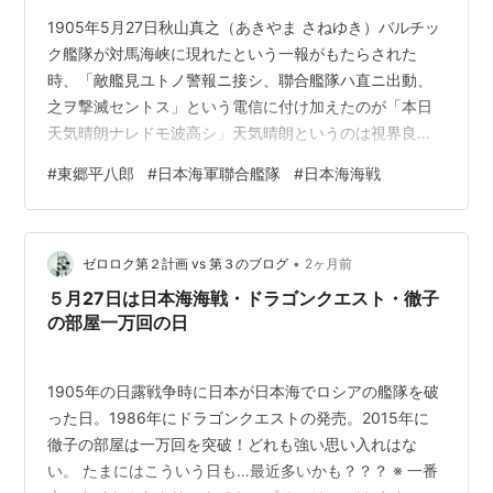
1905年5月27日秋山真之（あきやま さねゆき）バルチッ
ク艦隊が対馬海峡に現れたという一報がもたらされた
時、「敵艦見ユトノ警報ニ接シ、聯合艦隊ハ直ニ出動、
之ヲ撃滅セントス」という電信に付け加えたのが「本日
天気晴朗ナレドモ波高シ」天気晴朗というのは視界良好
で取り逃がしは少ないということ、波高シというのは訓
#
東郷平八郎
#
日本海軍聯合艦隊
#
日本海海戦
練を積んだ日本に有利な事を意味するとされている。
「皇国ノ興廃此ノ一戦ニ在リ、各員一層奮励努力セヨ」
を示すＺ旗が旗艦三笠の艦上に掲揚された。この旗は本
•
来は「引き船がほしい」といった意味を持つ信号にすぎ
ゼロロク第２計画 vs 第３のブログ
2ヶ月前
なかったが、後がないという日本の状況をアルファベッ
５月27日は日本海海戦・ドラゴンクエスト・徹子
トの最後であるZにかけた。丁字戦法、T字戦法、…
の部屋一万回の日
1905年の日露戦争時に日本が日本海でロシアの艦隊を破
った日。1986年にドラゴンクエストの発売。2015年に
徹子の部屋は一万回を突破！どれも強い思い入れはな
い。 たまにはこういう日も…最近多いかも？？？ ※ 一番