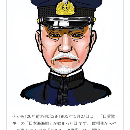
今から120年前の明治38(1905)年5月27日は、 「日露戦
争」の「日本海海戦」が始まった日 です。 欧州側からや