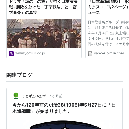
ドラマ『坂の上の雲』が描く日本海海
「日本海海戦勝利」を
戦…勝敗を分けた「丁字戦法」と「密
ミクス＋（1/2ページ）
封命令」の真実
ュース
日本取引所グループ（略
は、顔をほころばせてい
今年１月４日に新規上場
７４０円。それが４月中
円の高値を付け、３カ月
がった。日経平均株価の
www.yomiuri.co.jp
sankei.jp.msn.com
るグッド・イシュー（成
たからだ。（フジ...
関連ブログ
•
うまずたゆまず
2ヶ月前
今から120年前の明治38(1905)年5月27日に「日
本海海戦」が始まりました。