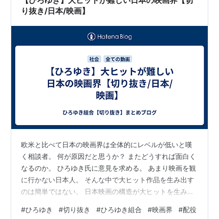
【ひろゆき】大ヒットが難しい日本の映画界【切
り抜き/日本/映画】
欧米と比べて日本の映画界は全体的にレベルが低いと嘆
く相談者。 何が原因だと思うか？ またどうすれば面白く
なるのか。 ひろゆき氏に意見を求める。 あまり映画を観
に行かない日本人。 そんな中で大ヒット作品を生み出す
のは簡単ではない。 日本映画の構造が大ヒットを生み出
せないことと大きく関係している？ ジャニーズやアイド
#
ひろゆき
#
切り抜き
#
ひろゆき組合
#
映画界
#
配役
ルを起用するのにはきちんと理由があります。 日本の映