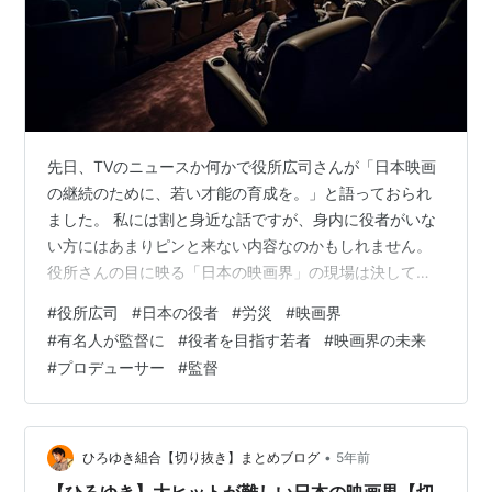
先日、TVのニュースか何かで役所広司さんが「日本映画
の継続のために、若い才能の育成を。」と語っておられ
ました。 私には割と身近な話ですが、身内に役者がいな
い方にはあまりピンと来ない内容なのかもしれません。
役所さんの目に映る「日本の映画界」の現場は決して恵
まれた環境ではないと話されていました。 ↑
#
役所広司
#
日本の役者
#
労災
#
映画界
https://www.jiji.com/jc/article?
#
有名人が監督に
#
役者を目指す若者
#
映画界の未来
k=2023011000889&g=etm&p=20230110en12&rel=pv
#
プロデューサー
#
監督
より引用させていただきました 日本の企業には労災があ
りますが、役者が怪我をしても病気になっても保障は一
切ありません。 当然厚生年金もありませんし、何か…
•
ひろゆき組合【切り抜き】まとめブログ
5年前