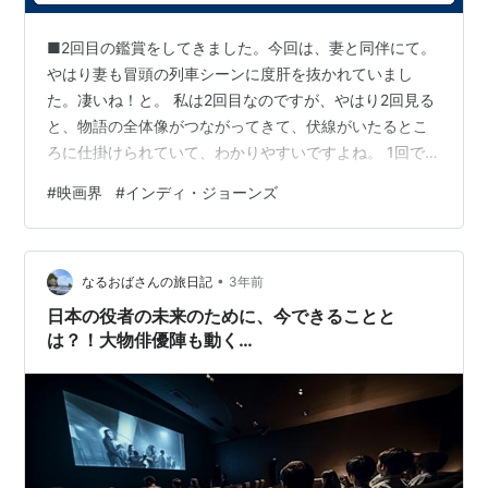
■2回目の鑑賞をしてきました。今回は、妻と同伴にて。
やはり妻も冒頭の列車シーンに度肝を抜かれていまし
た。凄いね！と。 私は2回目なのですが、やはり2回見る
と、物語の全体像がつながってきて、伏線がいたるとこ
ろに仕掛けられていて、わかりやすいですよね。 1回では
わからないところでした。 ■映画界を支えるためには、
#
映画界
#
インディ・ジョーンズ
複数回見て、映画界にお金を注ぎ込まねばと思っている
ところです。 ＤＶＤやネット鑑賞では、やはり音響を始
め、迫力がまるっきりちがいますからね。 いい映画を複
•
数回見て、映画界を盛り上げていきたいと思います。映
なるおばさんの旅日記
3年前
画に感謝！！
日本の役者の未来のために、今できることと
は？！大物俳優陣も動く…