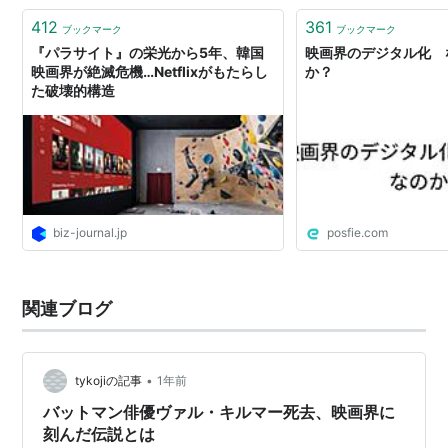
412
361
ブックマーク
ブックマーク
『パラサイト』の栄光から5年、韓国
映画界のデジタル化 
映画界が絶滅危機…Netflixがもたらし
か？
た破壊的構造
biz-journal.jp
posfie.com
関連ブログ
•
tykojiの記事
1年前
バットマン俳優ヴァル・キルマー死去、映画界に
刻んだ伝説とは