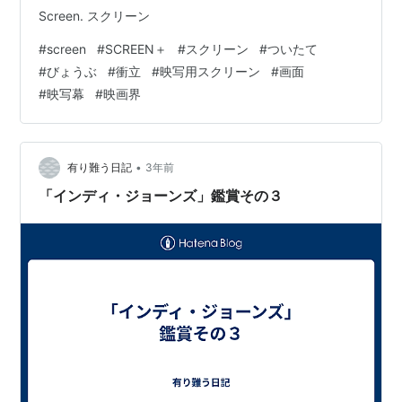
Screen. スクリーン
#
screen
#
SCREEN＋
#
スクリーン
#
ついたて
#
びょうぶ
#
衝立
#
映写用スクリーン
#
画面
#
映写幕
#
映画界
•
有り難う日記
3年前
「インディ・ジョーンズ」鑑賞その３