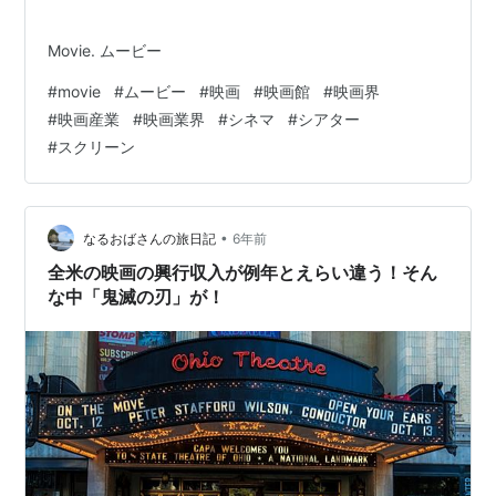
Movie. ムービー
#
movie
#
ムービー
#
映画
#
映画館
#
映画界
#
映画産業
#
映画業界
#
シネマ
#
シアター
#
スクリーン
•
なるおばさんの旅日記
6年前
全米の映画の興行収入が例年とえらい違う！そん
な中「鬼滅の刃」が！