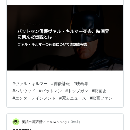
#
ヴァル・キルマー
#
俳優訃報
#
映画界
#
ハリウッド
#
バットマン
#
トップガン
#
映画史
#
エンターテインメント
#
死去ニュース
#
映画ファン
•
英語の顔表情.airabuwo.blog
3年前