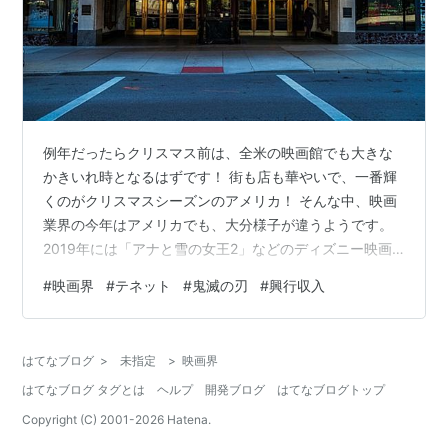
例年だったらクリスマス前は、全米の映画館でも大きな
かきいれ時となるはずです！ 街も店も華やいで、一番輝
くのがクリスマスシーズンのアメリカ！ そんな中、映画
業界の今年はアメリカでも、大分様子が違うようです。
2019年には「アナと雪の女王2」などのディズニー映画
もしっかりとランクインしていたし、「007」や「ファ
#
映画界
#
テネット
#
鬼滅の刃
#
興行収入
ンタスティックビースト」などなど大作が出そろってい
ましたね。 この時期は、そろそろ翌年の「アカデミー
賞」のノミネート作品も話題に登る季節なのですね。 や
はてなブログ
>
未指定
>
映画界
っぱりコロナ渦のアメリカでは、今年は映画がほとんど
はてなブログ タグとは
ヘルプ
開発ブログ
はてなブログトップ
上映されないという事態もあり、例年と比べると恐ろし
いほど興行成績が下がっています。 ↑…
Copyright (C) 2001-
2026
Hatena.