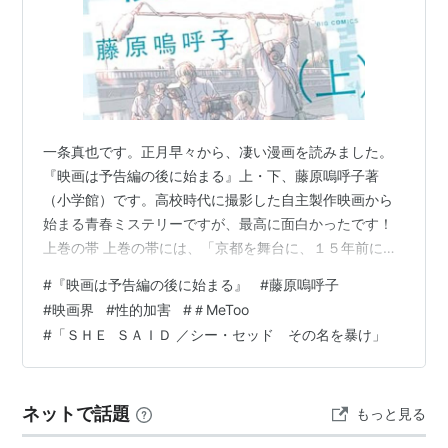
一条真也です。正月早々から、凄い漫画を読みました。
『映画は予告編の後に始まる』上・下、藤原嗚呼子著
（小学館）です。高校時代に撮影した自主製作映画から
始まる青春ミステリーですが、最高に面白かったです！
上巻の帯 上巻の帯には、「京都を舞台に、１５年前に死
んだ彼女の死の真相を追う、青春ミステリー」と「“その
#
『映画は予告編の後に始まる』
#
藤原嗚呼子
悲鳴は、誰が隠したのか。その声援は、何を産んだの
#
映画界
#
性的加害
#
＃MeToo
か。『感動』という暴力に抗う、残酷な本編が始まる”荻
#
「ＳＨＥ ＳＡＩＤ ／シー・セッド その名を暴け」
上チキ氏（評論家）激賞！！」と書かれています。帯の
裏には、「青春、ノスタルジー、初恋の女子との永遠の
別れ・・・１５年を経た今、彼女の死の真相を追うこと
ネットで話題
もっと見る
に・・・！！」と書かれています。 上巻の帯の裏…