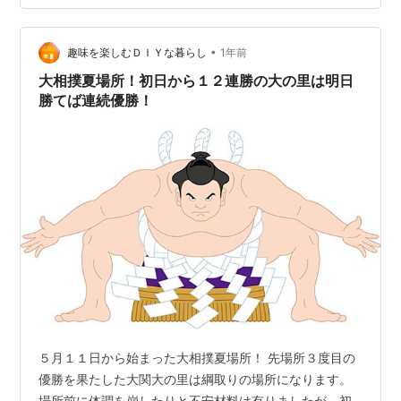
うりの落ち着いた表情で相手の出方を冷静に見抜こうと
していたように見えた。 立ち合いから力の入った豊昇龍
は一気に勝負を決めようと前に出たが、…
•
趣味を楽しむＤＩＹな暮らし
1年前
大相撲夏場所！初日から１２連勝の大の里は明日
勝てば連続優勝！
５月１１日から始まった大相撲夏場所！ 先場所３度目の
優勝を果たした大関大の里は綱取りの場所になります。
場所前に体調を崩したりと不安材料は有りましたが、初