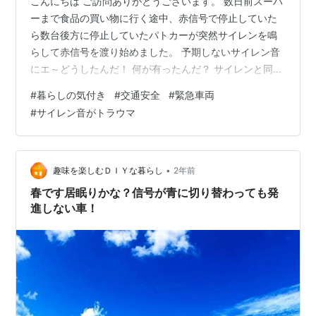
こんにちは ご訪問ありがとうございます。 数日前スーパ
ーまで食品の買い物に行く途中、赤信号で停止していた
ら数台後方に停止していたパトカーが突然サイレンを鳴
らして赤信号を渡り始めました。 予期しないサイレン音
にエ～どうしたんだ！ 何が有ったんだ？ サイレンと同時
にパトカーから大きなマイク声で緊急車両通ります～と
#
暮らしの気付き
#
交通安全
#
緊急車両
いって走り抜けて行きました。 多分、何らかの通報での
#
サイレン音がトラウマ
緊急走行なんだと思いますが何だか凄く緊張して疲れた
気がしました。 数年前までは何でもなかった緊急車両の
サイレン音で何故そんなに緊張したのか？ それは１昨年
の6月に車を車検に出すためにディーラーに向かっている
•
趣味を楽しむＤＩＹな暮らし
2年前
時、渋滞していた対向車の陰で横断…
春です居眠りかな？信号が青に切り替わっても発
進しない車！