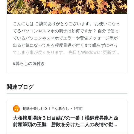
こんにちは ご訪問ありがとうございます。 お使いになっ
てるパソコンやスマホの調子は如何ですか？ 自分で使っ
ているパソコンやスマホでエラーや警告メッセージ等が
出ると気になってある程度目処が付くまで眠らずにやっ
てしまう事が度々あります。 先日もWindows11更新プロ
グラムのインストールに失敗したとかのメッセージが出
#
暮らしの気付き
て、なんじゃこりゃ～と思って散々調べて問題が解決し
た頃には夜が明けていました。 普段でも再起動時にプロ
グラムの更新がされる時は、かなりの時間が掛かるのは
関連ブログ
分かってしましたが、Windowsのupdateからの再インス
トールの時は更新状況を示すバーが1%進むのに数10分掛
かっている時もあ…
•
趣味を楽しむＤＩＹな暮らし
1年前
大相撲夏場所３日目結びの一番！横綱豊昇龍と西
前頭筆頭の王鵬 勝敗を分けた二人の表情や動き
は？！