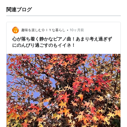
関連ブログ
•
趣味を楽しむＤＩＹな暮らし
10ヶ月前
心が落ち着く静かなピアノ曲！あまり考え過ぎず
にのんびり過ごすのもイイネ！