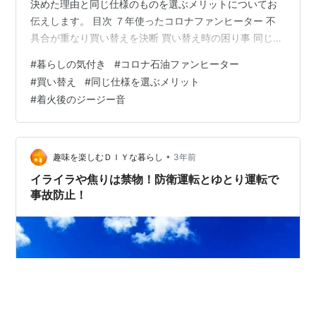
決めた理由と同じ仕様のものを選ぶメリットについてお
伝えします。 目次 ７年使ったコロナファンヒーター 不
具合が重なり買い替えを決断 買い替え時の困り事 同じ仕
様を選ぶメリット まとめ ７年使ったコロナファンヒータ
#
暮らしの気付き
#
コロナ石油ファンヒーター
ー 年末年始の寒波で使用頻度が高くなった事も影響して
#
買い替え
#
同じ仕様を選ぶメリット
いると思いますが、７年目になるファンヒーターの電動
#
着火後のジージー音
ポンプ付近から音が出始めたり、着火後もジーっと音が
出続ける等の不具合が発生するようになりました。 ファ
ンヒーターからコトコト音！ www.mominokihausu.com
不具合が重な…
•
趣味を楽しむＤＩＹな暮らし
3年前
イライラや焦りは禁物！防衛運転とゆとり運転で
事故防止！