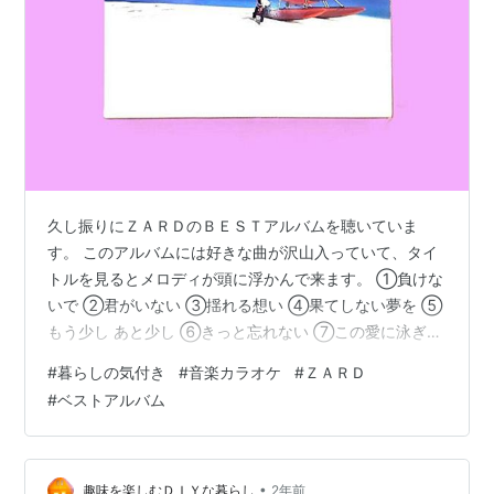
久し振りにＺＡＲＤのＢＥＳＴアルバムを聴いていま
す。 このアルバムには好きな曲が沢山入っていて、タイ
トルを見るとメロディが頭に浮かんで来ます。 ①負けな
いで ②君がいない ③揺れる想い ④果てしない夢を ⑤
もう少し あと少し ⑥きっと忘れない ⑦この愛に泳ぎ疲
れても ⑧こんなにそばに居るのに ⑨ｊｕｓｔ ｂｅｌｉ
#
暮らしの気付き
#
音楽カラオケ
#
ＺＡＲＤ
ｅｖｅ ｉｎ ｌｏｖｅ ⑩愛が見えない ⑪マイフレンド ⑫
#
ベストアルバム
心を開いて ⑬永遠 ⑭運命のルーレット廻して 全１４曲
の中で特に好きな曲は負けないでと心を開いてです。 カ
ラオケに行くと必ず歌います。 ちょっと落ち込んだ時、
疲れた時はこの曲を歌うと元気が出ます♬ 思い出します
•
趣味を楽しむＤＩＹな暮らし
2年前