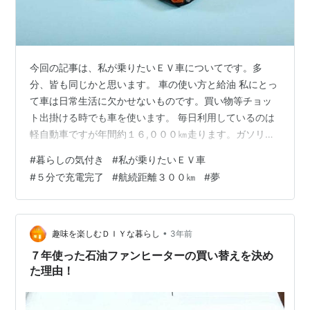
今回の記事は、私が乗りたいＥＶ車についてです。多
分、皆も同じかと思います。 車の使い方と給油 私にとっ
て車は日常生活に欠かせないものです。買い物等チョッ
ト出掛ける時でも車を使います。 毎日利用しているのは
軽自動車ですが年間約１６,０００㎞走ります。ガソリン
を補給するタイミングは大抵ひとメモリ以下になった時
#
暮らしの気付き
#
私が乗りたいＥＶ車
にスタンドに向かいます。 １回の補給で１８ℓ～２０ℓ位
#
５分で充電完了
#
航続距離３００㎞
#
夢
入りますが、車を止めて、セルフで給油操作、支払いを
済ませるまでの時間はゆっくりノンビリやっても５分未
満で終わります。 土日等で車が給油待ちをしている時
は、スルーして翌日に廻します。 何故かと言うと、スタ
•
趣味を楽しむＤＩＹな暮らし
3年前
ンドで給油を待つのが嫌だからです。 ガ…
７年使った石油ファンヒーターの買い替えを決め
た理由！