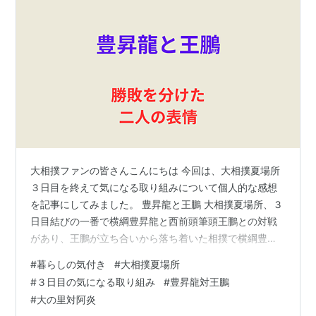
大相撲ファンの皆さんこんにちは 今回は、大相撲夏場所
３日目を終えて気になる取り組みについて個人的な感想
を記事にしてみました。 豊昇龍と王鵬 大相撲夏場所、３
日目結びの一番で横綱豊昇龍と西前頭筆頭王鵬との対戦
があり、王鵬が立ち合いから落ち着いた相撲で横綱豊昇
龍を下し金星を上げた。 王鵬は初日から関脇、大関、横
#
暮らしの気付き
#
大相撲夏場所
綱を破り３連勝とした。 この相撲を観ていた私は、時間
#
３日目の気になる取り組み
#
豊昇龍対王鵬
前の２人の表情や動きをみて、豊昇龍は気合いが入り過
#
大の里対阿炎
ぎてないかな？と一瞬思った。 一方の王鵬は、何時もど