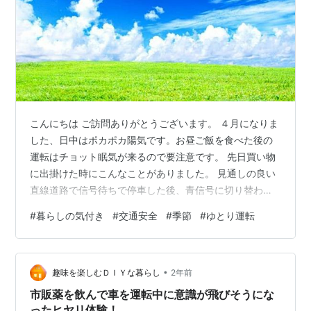
こんにちは ご訪問ありがとうございます。 ４月になりま
した、日中はポカポカ陽気です。お昼ご飯を食べた後の
運転はチョット眠気が来るので要注意です。 先日買い物
に出掛けた時にこんなことがありました。 見通しの良い
直線道路で信号待ちで停車した後、青信号に切り替わっ
たんですが私の前に居た車が暫く前に進もうとしません
#
暮らしの気付き
#
交通安全
#
季節
#
ゆとり運転
でした。 アレ？どうしたかな発進しないな～思ったんで
すが、その時は多分スマホでも見ていて、信号が切り替
わったのに気が付かなかったんだろうと思い、ちゃんと
•
前を見ててね～と別に急いでいる分けでもないので余裕
趣味を楽しむＤＩＹな暮らし
2年前
の気持ちでした。 ところが走り出したその車が凄く遅い
市販薬を飲んで車を運転中に意識が飛びそうにな
んですね～せめて制限速度で走って欲しい…
ったヒヤリ体験！