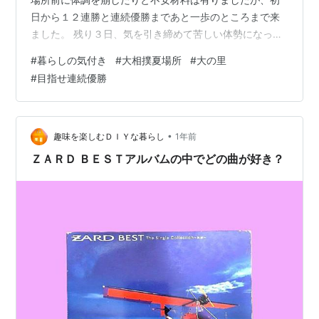
日から１２連勝と連続優勝まであと一歩のところまで来
ました。 残り３日、気を引き締めて苦しい体勢になって
も引き技を使わず我慢の相撲で連続優勝を果たしてほし
#
暮らしの気付き
#
大相撲夏場所
#
大の里
いです。 先場所を振り返る ここからは先場所の大の里を
#
目指せ連続優勝
振り返ってみます。 大相撲春場所は高安との優勝決定戦
を制した大関大の里が３度目の優勝を飾りました。 １２
勝３敗の優勝は優勝とは言えないと厳しい師匠の言葉も
ありますが、大の里にとっては課題が残る場所になった
•
趣味を楽しむＤＩＹな暮らし
1年前
と思います。 引きを封印が課題 解説…
ＺＡＲＤ ＢＥＳＴアルバムの中でどの曲が好き？