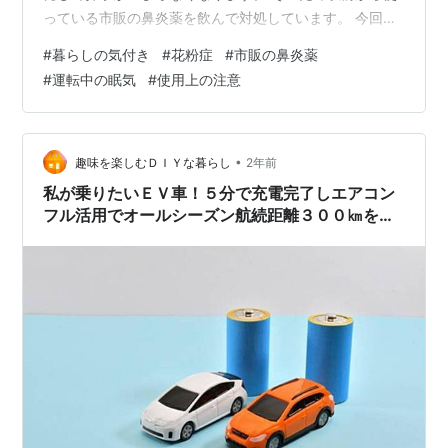
っている市販の鼻炎薬を飲んで対処しています。 今回の
記事は、常用していた市販の鼻炎薬を飲んで車を運転し
#
暮らしの気付き
#
花粉症
#
市販の鼻炎薬
た時に意識な飛びそうになったヒヤリ体験内容です。 目
#
運転中の眠気
#
使用上の注意
次 服用後に現れた危険性 注意書きを再確認！ まとめ 服
用後に現れた危険性 私が花粉症対策として以前から飲ん
でいる市販薬は、一日一回飲めば済むタイプの物で、通
常であれば飲んだ後でもさほど眠気を感じることも無
•
趣味を楽しむＤＩＹな暮らし
2年前
く、運転や仕事に影響が出るとこは…
私が乗りたいＥＶ車！５分で充電完了しエアコン
フル活用でオールシーズン航続距離３００㎞を維
持出来る！