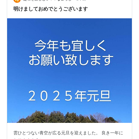
あの時 雪が降る厳…
明けましておめでとうございます
雲ひとつない青空が広る元旦を迎えました。 良き一年に