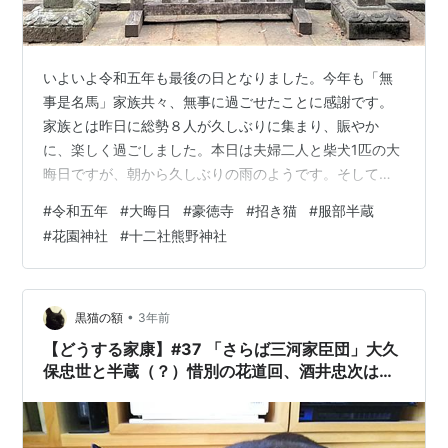
いよいよ令和五年も最後の日となりました。今年も「無
事是名馬」家族共々、無事に過ごせたことに感謝です。
家族とは昨日に総勢８人が久しぶりに集まり、賑やか
に、楽しく過ごしました。本日は夫婦二人と柴犬1匹の大
晦日ですが、朝から久しぶりの雨のようです。そして、
今年の東京は、本当に暖かい冬です。 この1年も、寺院、
#
令和五年
#
大晦日
#
豪徳寺
#
招き猫
#
服部半蔵
神社と変わらず訪問しました。府中市の「大國魂神社」
#
花園神社
#
十二社熊野神社
から始まり都内中心に40か所くらい行ったでしょうか。
著名人のお墓のある寺院 その中で印象に残っているのを
挙げると、江戸時代に活躍した人物の関係ある寺院が幾
つかありました。一つは、世田谷区にある「豪徳寺」で
•
黒猫の額
3年前
す。彦根藩井伊家の菩提寺で、大老「井伊…
【どうする家康】#37 「さらば三河家臣団」大久
保忠世と半蔵（？）惜別の花道回、酒井忠次はど
こに