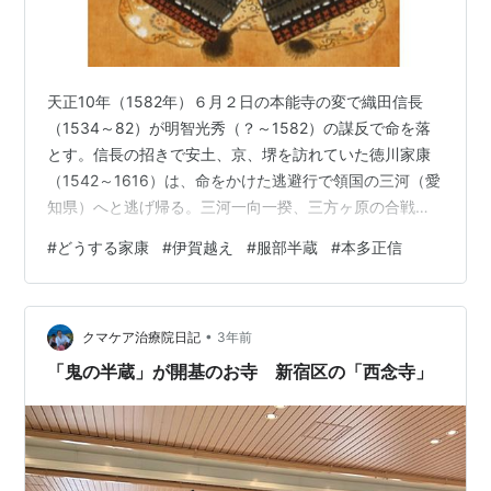
天正10年（1582年）６月２日の本能寺の変で織田信長
（1534～82）が明智光秀（？～1582）の謀反で命を落
とす。信長の招きで安土、京、堺を訪れていた徳川家康
（1542～1616）は、命をかけた逃避行で領国の三河（愛
知県）へと逃げ帰る。三河一向一揆、三方ヶ原の合戦と
ともに家康の３大危機のひとつとされる「神君伊賀越
#
どうする家康
#
伊賀越え
#
服部半蔵
#
本多正信
え」である。 だが、有名な事件なのにもかかわらず、伊
賀越えのルートには諸説あり、謎が多い。富山市郷土博
物館主査学芸員の萩原はぎはら大輔さんは、家康は通説
•
とは異なるルートを通ったと推測している。 萩原さんと
クマケア治療院日記
3年前
いえば、加賀藩の兵学者だった関屋政春（1615～85）が
「鬼の半蔵」が開基のお寺 新宿区の「西念寺」
戦国時代の逸話を書き残…