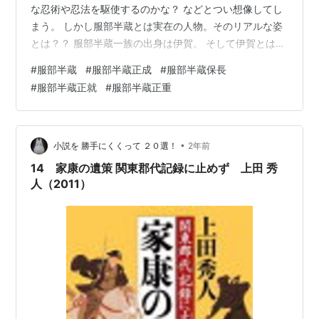
な忍術や忍法を駆使するのかな？ などとつい想像してし
まう。 しかし服部半蔵とは実在の人物。そのリアルな姿
とは？？ 服部半蔵一族の出身は伊賀。 そして伊賀とは忍
者・忍びの発祥の地である（Ep.257、289など参照）。
#
服部半蔵
#
服部半蔵正成
#
服部半蔵保長
つまりは三重県にゆかりのある人物・一族なのだ。 服部
#
服部半蔵正就
#
服部半蔵正重
（ハットリ）と言えば...『忍者ハットリくん』 ABEMAよ
り ところであなたはご存知だろうか？ 「服部半蔵」と言
ってもこの名前は世襲制である。だから何人もいる。 通
常、「服部半蔵」とだけ言ったときに指すのは服部半蔵
•
小説を 勝手にくくって ２０選！
2年前
正成（…
14 家康の遺策 関東郡代記録に止めず 上田 秀
人（2011）