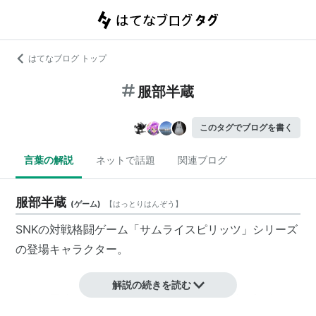
はてなブログ トップ
服部半蔵
このタグでブログを書く
言葉の解説
ネットで話題
関連ブログ
服部半蔵
(
ゲーム
)
【
はっとりはんぞう
】
SNKの対戦格闘ゲーム「サムライスピリッツ」シリーズ
の登場キャラクター。
解説の続きを読む
伊賀衆最強の忍。息子である真蔵の体を天草四郎時貞か