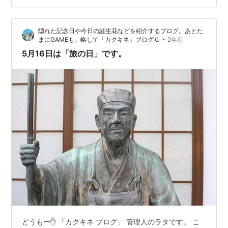
にわたって家康の下から出奔した人物。それがなぜこの
ような重責を代々担い、しかも家康から真大な遺産を託
隠れた記念日や今日の誕生花などを紹介するブログ。あとた
されたのか。 その秘密を知った老中の田沼意次は、危機
•
まにGAMEも。略して「カクキネ」ブログＧ
2年前
に瀕した幕府財政建て直し…
5月16日は「旅の日」です。
どうもー✋ 「カクキネ ブログ」 管理人のラタです。 こ