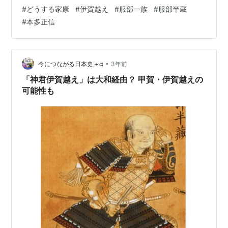
信の復活劇も盛り込まれ、落胆した本能寺から少し回復
#
どうする家康
#
伊賀越え
#
服部一族
#
服部半蔵
できた。考えて見れば本能寺の変に家康は直接かかわり
#
本多正信
はない。演出はあれぐらいで良かったのかもしれない。
それにしても半蔵と大鼠は引っ付くのか。大鼠が半蔵に
食らわせた横腹への一撃のスピードの速さが一番笑え
た。そして不気味なのは秀吉。大返しの速さについての
•
今につながる日本史＋α
3年前
言及はなかったが普通に知らせを受けて急いで帰って…
「神君伊賀越え」は大和経由？ 甲賀・伊賀越えの
可能性も