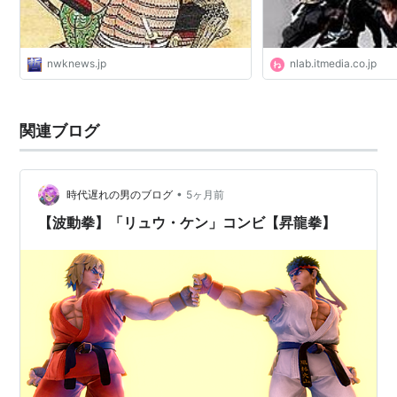
nwknews.jp
nlab.itmedia.co.jp
関連ブログ
•
時代遅れの男のブログ
5ヶ月前
【波動拳】「リュウ・ケン」コンビ【昇龍拳】