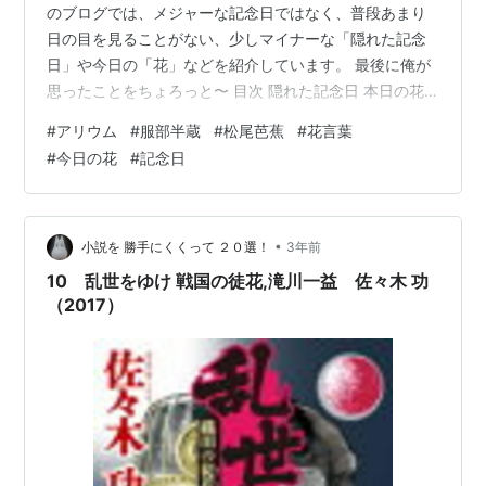
のブログでは、メジャーな記念日ではなく、普段あまり
日の目を見ることがない、少しマイナーな「隠れた記念
日」や今日の「花」などを紹介しています。 最後に俺が
思ったことをちょろっと〜 目次 隠れた記念日 本日の花
と花言葉 一言 隠れた記念日 1689年5月16日、「松尾芭
#
アリウム
#
服部半蔵
#
松尾芭蕉
#
花言葉
蕉」が弟子の「河合曾良」とともに奥の細道への旅に出
#
今日の花
#
記念日
発したことにちなみ、旅を愛する作家や芸術家などによ
って構成されている「日本旅のペンクラブ」が記念日を
制定しました。 松尾芭蕉は、俳諧に詠まれた名所巡りを
目的として東北を旅してみたいという思いが募り、自分
•
小説を 勝手にくくって ２０選！
3年前
の家を売って旅費を捻出した…
10 乱世をゆけ 戦国の徒花,滝川一益 佐々木 功
（2017）