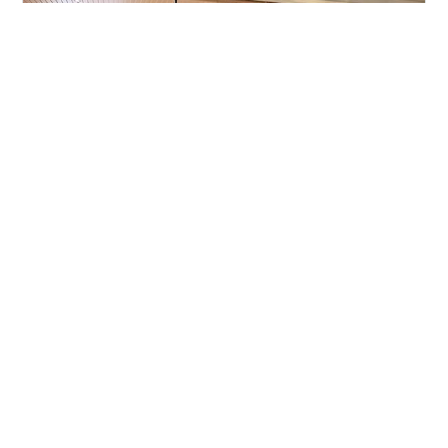
今回の散策は、東京都新宿区の四谷界隈です。以前も四
谷三丁目から「お岩さん」の陽運寺、「君の名は」の舞
台、須賀神社などを参拝しました。今回はそこから少し
東寄りのお寺の多い若葉町の一帯です。 JR四ツ谷駅の改
札です。 「四谷」ではなく「四ツ谷」とありますが、他
でも両方使われているようです。四谷駅の歴史コーナー
#
新宿区
#
西念寺
#
服部半蔵
#
徳川家康
#
信康
です。 江戸時代の四谷エリアには、五街道のひとつ「甲
#
築山殿
#
五徳
#
清瀧寺
#
三河物語