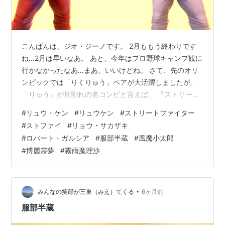
こんばんは、ジオ・ジーノです。 2月ももう終わりです
ね…2月は早いなあ。 あと、今年はプロ野球キャンプ観に
行かなかったなあ…まあ、いいけどね。 さて、先のオリ
ンピックでは「りくりゅう」ペアが大活躍しましたが、
「りゅう」が片割れの名コンビと言えば、 『ストリート
ファイター』シリーズの「リュウ・ケン」コンビも忘れ
#
リュウ・ケン
#
リュウケン
#
ストリートファイター
てはなりませんね！ リュウ（右）とケン（任天堂『大乱
#
ストファイ
#
リョウ・サカザキ
闘スマッシュブラザーズ Special』より）
#
ロバート・ガルシア
#
服部半蔵
#
風魔小太郎
#
博麗霊夢
#
霧雨魔理沙
•
みんなの笑顔が三重（みえ）てくる
6ヶ月前
服部半蔵