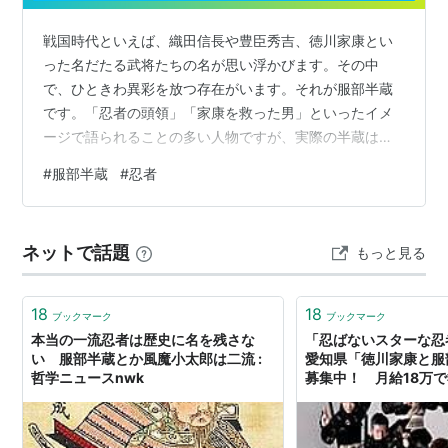
服部半蔵のイメージは忍術使いという印象が拭い切れな
いが、実際は槍術使いとして活躍した諜報活動の戦闘指
戦国時代といえば、織田信長や豊臣秀吉、徳川家康とい
揮官であった。
った名だたる武将たちの名が思い浮かびます。その中
正成の死後服部半蔵の名跡は二人有る子供正就と正重の
で、ひときわ異彩を放つ存在がいます。それが服部半蔵
です。「忍者の頭領」「家康を救った男」といったイメ
うち弟の正重方が継いだ。
ージで語られることの多い人物ですが、実際の半蔵はど
のような人生を歩んだのでしょうか。本記事では、史実
#
服部半蔵
#
忍者
を軸にその実像に迫ります。 １．服部半蔵の出自と若き
日々 服部半蔵は、1542年に伊賀国で生まれたとされてい
ます。伊賀といえば、忍術で名高い地。彼の父・服部保
ネットで話題
もっと見る
長もまた忍びの家系に属していました。幼少期から武芸
や忍術を学び、若くしてその才を発揮した半蔵は、やが
て徳川家康に仕えるようになります。当時の家康…
18
18
ブックマーク
ブックマーク
本当の一流忍者は歴史に名を残さな
「忍ばないスターな
い 服部半蔵とか風魔小太郎は二流 :
愛知県「徳川家康と服
哲学ニュースnwk
募集中！ 月給18万で社
ぼ