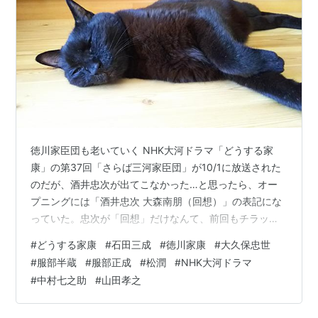
徳川家臣団も老いていく NHK大河ドラマ「どうする家
康」の第37回「さらば三河家臣団」が10/1に放送された
のだが、酒井忠次が出てこなかった…と思ったら、オー
プニングには「酒井忠次 大森南朋（回想）」の表記にな
っていた。忠次が「回想」だけなんて、前回もチラッと
出ただけだったし、彼もとうとう…。 とにかく、心を落
#
どうする家康
#
石田三成
#
徳川家康
#
大久保忠世
ち着けてあらすじを公式サイトから引用する。 茶々（北
#
服部半蔵
#
服部正成
#
松潤
#
NHK大河ドラマ
川景子）が秀吉（ムロツヨシ）との子・鶴松を産んだ。
#
中村七之助
#
山田孝之
勢いづく秀吉は、北条攻めを決定。和平を主張する家康
（松本潤）に秀吉は先陣を命じ、勝てば北条領を全て与