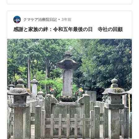
して、久助が堺に赴いている隙に養子に出た兄をそその
かしていた。久助は甲賀での人生を断ち切るかのよう
•
に、兄の眉間を鉄砲で打ち込み、滝川一益と名を変えて
クマケア治療院日記
3年前
甲賀と小夜を後にする。 それから15年が過ぎていた。闇
感謝と家族の絆：令和五年最後の日 寺社の回顧
稼業から陣仮り牢人を生業として…