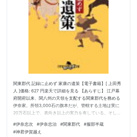
関東郡代 記録に止めず 家康の遺策【電子書籍】[ 上田秀
人 ]価格: 627 円楽天で詳細を見る 【あらすじ】 江戸幕
府開府以来、関八州の天領を支配する関東郡代を務める
伊奈家。所領3,000石の旗本だが、管轄する土地は実に
20万石以上で、表向き以上の実力を有している。そして
伊奈家には、神君家康が伝えた百万両とも言われる真大
#
伊奈忠次
#
伊奈忠治
#
関東郡代
#
服部半蔵
な遺産を保有していると、幕閣内で信じられてきた。し
#
神君伊賀越え
かも伊那家初代の忠次は三河譜代の家柄とはいえ、数度