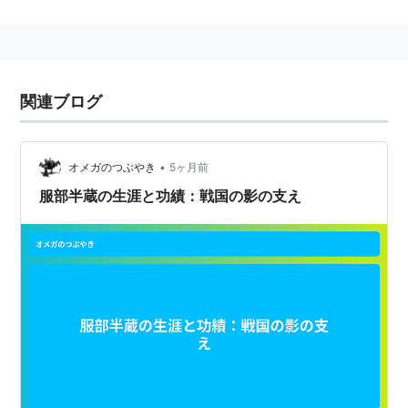
ら取り返すため、戦う。
壬無月斬紅郎とは旧友にあたる。
柳生十兵衛と行動をともにすることが多い。
服部半蔵
関連ブログ
(
社会
)
【
はっとりはんぞう
】
武将。本名・石見守正成。1542〜1596 (天文11年〜慶長
元年)。鬼の半蔵、槍の半蔵とも呼ばれた。
•
オメガのつぶやき
5ヶ月前
服部半蔵と名乗る忍者は一人ではなく、世間一般に知ら
服部半蔵の生涯と功績：戦国の影の支え
れている服部半蔵は、家康の家臣で「徳川十六将」の一
人である服部半蔵正成の事。徳川家康を本能寺の変の時
警護し、俗に伊賀越えと言われる徹底した警護法が立身
出世に結びついた。その時の働きに対して家康は半蔵に
八千石をもって取り立てた。
東京にある地名の半蔵門とはその警護を服部半蔵がした
からとか、その門の側に服部半蔵が住んでいたからつい
たとされる。