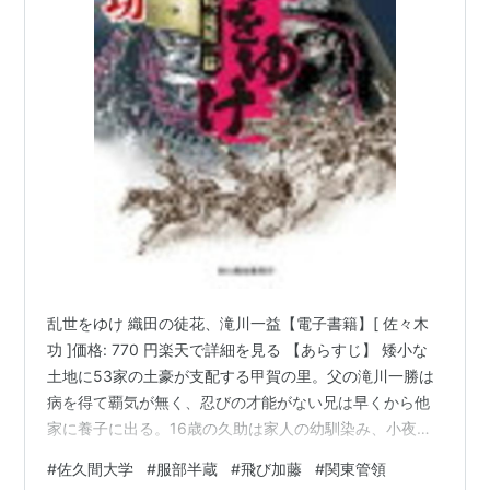
乱世をゆけ 織田の徒花、滝川一益【電子書籍】[ 佐々木
功 ]価格: 770 円楽天で詳細を見る 【あらすじ】 矮小な
土地に53家の土豪が支配する甲賀の里。父の滝川一勝は
病を得て覇気が無く、忍びの才能がない兄は早くから他
家に養子に出る。16歳の久助は家人の幼馴染み、小夜を
荒々しく組み敷きながら、周囲の閉塞感に苛立ってい
#
佐久間大学
#
服部半蔵
#
飛び加藤
#
関東管領
た。そんな折、甲賀の支配者が滝川家を取り潰す画策を