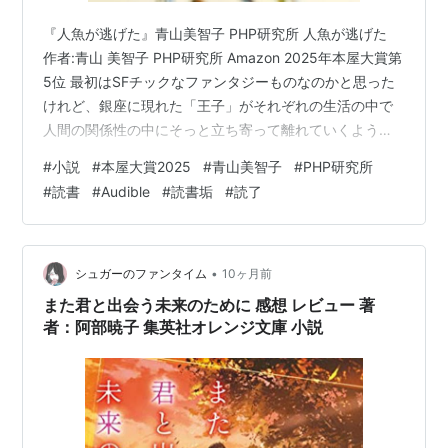
『人魚が逃げた』青山美智子 PHP研究所 人魚が逃げた
作者:青山 美智子 PHP研究所 Amazon 2025年本屋大賞第
5位 最初はSFチックなファンタジーものなのかと思った
けれど、銀座に現れた「王子」がそれぞれの生活の中で
人間の関係性の中にそっと立ち寄って離れていくような
物語だった。それぞれの章に出てく登場人物がみんな少
#
小説
#
本屋大賞2025
#
青山美智子
#
PHP研究所
しずつかかわっていて、章を読むとその人物にフォーカ
#
読書
#
Audible
#
読書垢
#
読了
スが当たり、この世界のすべてはこの人の認識によって
成り立っているんだと追体験するのだけど、次の章では
さっきの章でこれが正しいと思っていたことが別の人間
の視点からしたら全く違った様相として立ち上がってく
•
シュガーのファンタイム
10ヶ月前
るのだということを実体…
また君と出会う未来のために 感想 レビュー 著
者：阿部暁子 集英社オレンジ文庫 小説