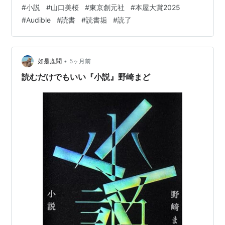
っぱりミステリ系は難しいな。 あえて言うなら、他者の
#
小説
#
山口美桜
#
東京創元社
#
本屋大賞2025
幸せを願うことの難しさ。 何が幸せか自分でもわからな
#
Audible
#
読書
#
読書垢
#
読了
いよね。いろんな要素が複雑に絡み合っていて、お前が
いてくれたら何もいらないんだということはリアルにお
いては、その瞬間だけの事であって、様々な条件により
その瞬間は続かないとわかっていたりする。 自分だった
•
如是鹿聞
5ヶ月前
らどういう選…
読むだけでもいい『小説』野崎まど