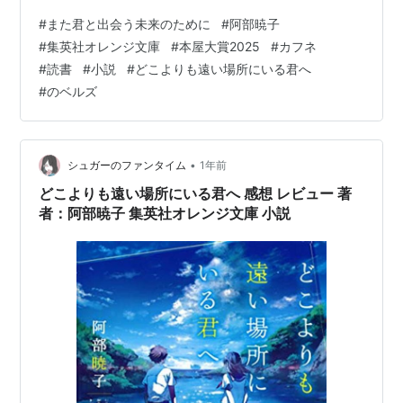
ンジ文庫) 作者:阿部暁子 集英社 Amazon 本屋大賞2025
#
また君と出会う未来のために
#
阿部暁子
大賞受賞作「カフネ」の作者さんが過去に書いた作品と
#
集英社オレンジ文庫
#
本屋大賞2025
#
カフネ
いうことで手に取りました。 また「どこよりも遠い場所
#
読書
#
小説
#
どこよりも遠い場所にいる君へ
にいる君へ」のシリーズでもあります。 めちゃくちゃ良
#
のベルズ
かったです! この記事では本作の内容紹介や感想、レビュ
ーを書いていきます。 いつも通り個人的な評価です。 肝
心…
•
シュガーのファンタイム
1年前
どこよりも遠い場所にいる君へ 感想 レビュー 著
者：阿部暁子 集英社オレンジ文庫 小説