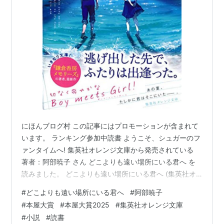
にほんブログ村 この記事にはプロモーションが含まれて
います。 ランキング参加中読書 ようこそ、シュガーのフ
ァンタイムへ! 集英社オレンジ文庫から発売されている
著者：阿部暁子 さん どこよりも遠い場所にいる君へ を
読みました。 どこよりも遠い場所にいる君へ (集英社オ
レンジ文庫) 作者:阿部暁子 集英社 Amazon 本屋大賞
#
どこよりも遠い場所にいる君へ
#
阿部暁子
2025大賞受賞作「カフネ」を書いた阿部さんの作品とい
#
本屋大賞
#
本屋大賞2025
#
集英社オレンジ文庫
うことで手に取りました。 カフネめちゃくちゃ良かった
#
小説
#
読書
ですからね。 さっそく感想、レビューを書いていきま