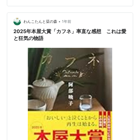
す。 いつも通り個人的な評価です。 口コミの1つとして
参考に見てもらえればと思います。 若干のネタバレが含
まれるかも…
•
わんこたんと栞の森
1年前
2025年本屋大賞「カフネ」率直な感想 これは愛
と狂気の物語