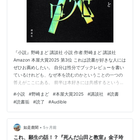
『小説』野崎まど 講談社 小説 作者:野崎まど 講談社
Amazon 本屋大賞2025 第3位 これは読書が好きな人には
ぜひお薦めしたい。 自分は性分でブックレビューを書い
ているけれども、なぜ本を読むのかということの一つの
答えがここにある。 前半は本好きには共感するというか
わくわくする少年時代の描写が続く。 いくらでも本が読
#
小説
#
野崎まど
#
本屋大賞2025
#
講談社
#
読書
める髭先生のお屋敷。いいよなあ。 後半から突然のリア
#
読書垢
#
読了
#
Audible
ルと交錯しながらのSF的展開が。 読むだけでもいいん
だ。意味は嘘ででも増えていく。内側が広がっていく。
自分の内側の話なんだ。 どんどん広がる内側、これ読ん
だら広がるよって、自分は誰かに伝えたくてブックレビ
•
如是鹿聞
5ヶ月前
ューを書いているの…
これ、願生の話！？『死んだ山田と教室』金子玲