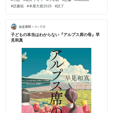
解者になろうとも、敬遠することもしなかった。今思う
#
読書垢
#
本屋大賞2025
#
読了
と話してくれた本人の心の中って、この主人公のように
いろんな葛藤があったんだろうかと、自分はなんかした
ほうがいいのかなとかいろいろ思いながら読んだ。 でも
よくよく考えてみると、自分がどういった性的指向を持
•
如是鹿聞
6ヶ月前
っているかなんて、ほんとうは…
子どもの本当はわからない『アルプス席の母』早
見和真