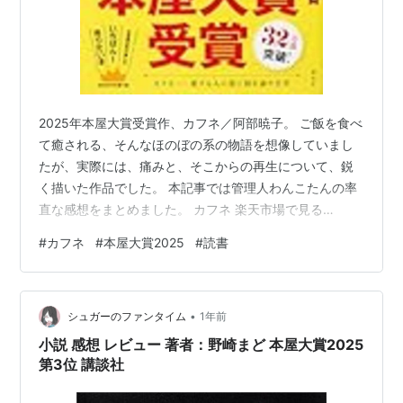
2025年本屋大賞受賞作、カフネ／阿部暁子。 ご飯を食べ
て癒される、そんなほのぼの系の物語を想像していまし
たが、実際には、痛みと、そこからの再生について、鋭
く描いた作品でした。 本記事では管理人わんこたんの率
直な感想をまとめました。 カフネ 楽天市場で見る
Amazonで見る カフネ あらすじ 著者 阿部暁子氏につい
#
カフネ
#
本屋大賞2025
#
読書
て カフネ 感想 不妊治療で傷ついた、薫子の心の行方 せ
つなの料理で心を癒す物語 に見せかけた、狂気の物語 ラ
ストシーンの「カフネ」の意味 誰かを助けたい、という
•
傲慢さ 物語の展開にちょっと強引さあり 公孝のことは許
シュガーのファンタイム
1年前
せそうにない カフネ 感想 まとめ カフネの次に読みたい
小説 感想 レビュー 著者：野崎まど 本屋大賞2025
おすすめ…
第3位 講談社