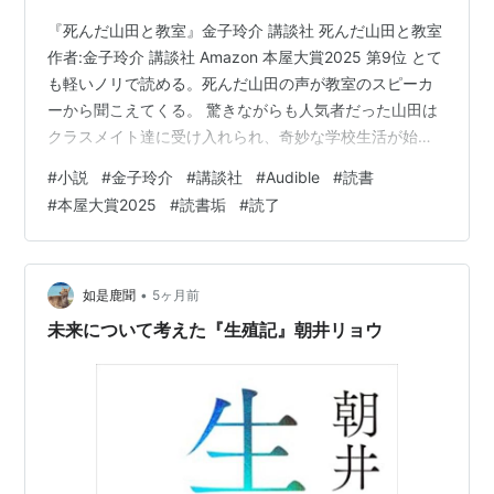
『死んだ山田と教室』金子玲介 講談社 死んだ山田と教室
作者:金子玲介 講談社 Amazon 本屋大賞2025 第9位 とて
も軽いノリで読める。死んだ山田の声が教室のスピーカ
ーから聞こえてくる。 驚きながらも人気者だった山田は
クラスメイト達に受け入れられ、奇妙な学校生活が始ま
る… という内容なのだが、これ普通に終わらない。後半
#
小説
#
金子玲介
#
講談社
#
Audible
#
読書
のノリは信じられないベクトルへ向かっていた。 山田と
#
本屋大賞2025
#
読書垢
#
読了
和久津の関係性。これなんだかラストは「願生」という
ことを思わずにいられなかった。真宗門徒故に。 死ぬこ
と、そして死者を悼む者と、時間の経過。人は死ぬと忘
れられるということを感じずにはいられない。 とてもテ
•
如是鹿聞
5ヶ月前
ンポよく読める小…
未来について考えた『生殖記』朝井リョウ