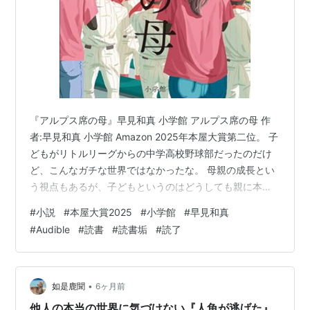
『アルプス席の母』早見和真 小学館 アルプス席の母 作
者:早見和真 小学館 Amazon 2025年本屋大賞第二位。 子
どもがリトルリーグからの中学高校野球部だったのだけ
ど、こんなガチな世界ではなかったな。 母親の成長とい
う視点もあるが、子どもというのはどうしても親に本当
の姿を見せないものだというのをこの物語で改めて感じ
#
小説
#
本屋大賞2025
#
小学館
#
早見和真
た。自分も親に本当の姿の少しも見せてこなかったし、
#
Audible
#
読書
#
読書垢
#
読了
自分の子どもも本当はそうなんだろうと改めて思った。
親であれば子どもに寄り添い、自分も犠牲にしてもとい
う気持ちがあるのはそうだ。でもそうしなければいけな
いと自分を縛っているのも自分の思いなんだな。そして
•
如是鹿聞
6ヶ月前
いかなる親の選択（態度の選…
他人の本当の世界に気づけない『人魚が逃げた』