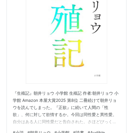
『生殖記』朝井リョウ 小学館 生殖記 作者:朝井リョウ 小
学館 Amazon 本屋大賞2025 第8位 二冊続けて朝井リョ
ウを読んでしまった。『正欲』に続いて人間の「性
欲」、何に対して欲情するか。今回は同性愛と異性愛。
自分はある人に同性愛だと告白された。さほどびっくり
するでもなく、ふーんそうなんだって思った。とくに理
#
小説
#
朝井リョウ
#
小学館
#
読書
#
Audible