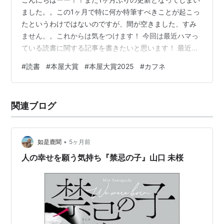
ました。。この1ヶ月で特に何か特筆すべきことが起こっ
たというわけではないのですが、間が空きました、すみ
ません。。これからは気をつけます！ 今回は最近ハマっ
ている読書に関する記事を書きたいと思います！ 最近本
屋大賞で、朝井リョウさんの「イン・ザ・メガチャー
#
読書
#
本屋大賞
#
本屋大賞2025
#
カフネ
チ」が選ばれたということですごく注目されています
が、今回はあえて今年の本屋大賞作品ではなく、去年の
受賞作である、阿部暁子さんの「カフネ」を紹介しよう
関連ブログ
と思います。{「イン・ザ・メガチャーチ」は文庫本が出
版されてから読もうと思います。(文庫本については色々
議論がありますがお許しください。)すみませ…
•
如是鹿聞
5ヶ月前
人の幸せを願う気持ち『禁忌の子』山口 未桜