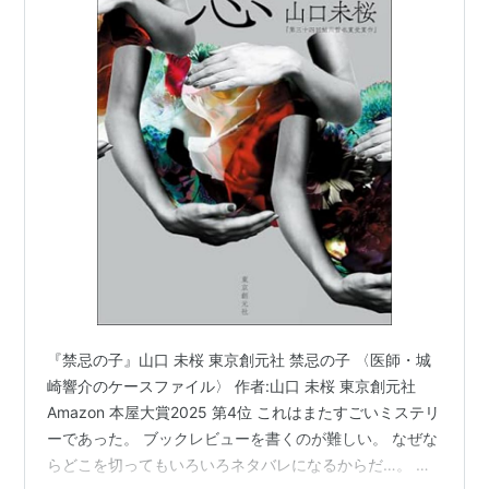
『禁忌の子』山口 未桜 東京創元社 禁忌の子 〈医師・城
崎響介のケースファイル〉 作者:山口 未桜 東京創元社
Amazon 本屋大賞2025 第4位 これはまたすごいミステリ
ーであった。 ブックレビューを書くのが難しい。 なぜな
らどこを切ってもいろいろネタバレになるからだ…。 や