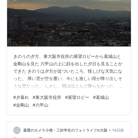
きのうの夕方、東大阪市役所の展望ロビーから葛城山と
金剛山を見た 六甲山の上に顔を出した夕日も見ることが
できた きのうは夕方が近づいたころ、怪しげな天気にな
った。 厚い雲が空を覆い、今にも激しい雨が降り出しそ
うな空だった。 しかし、雨はほとんど降らなかった。 そ
んな空の下で仕事を終え、帰り道を歩いた。 東大阪市役
#
夕暮れ
#
東大阪市役所
#
展望ロビー
#
葛城山
所に近づいたとき、「とにかく展望ロビーへ上がろう。
#
金剛山
#
六甲山
何か起きるかもしれない」と思った。 展望ロビーではま
ず葛城山・金剛山を見て、その後、六甲山に狙いを変え
た。 怪しげな天気が怪しげな風景を演出し、夏の夕暮れ
の迫力を感じた。 スタンバイしたのは、日の入りの時刻
•
還暦のカメラ小僧・三好学生のフォトライフin大阪
14日前
（きのうは午後7時4分）の50分…