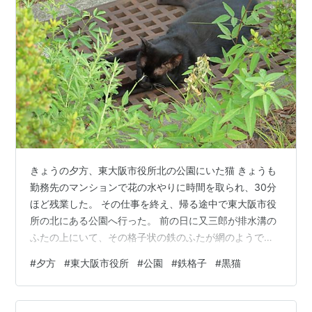
きょうの夕方、東大阪市役所北の公園にいた猫 きょうも
勤務先のマンションで花の水やりに時間を取られ、30分
ほど残業した。 その仕事を終え、帰る途中で東大阪市役
所の北にある公園へ行った。 前の日に又三郎が排水溝の
ふたの上にいて、その格子状の鉄のふたが網のようで、
猫の網焼きに見えた。 きょうも又三郎は鉄格子の上なん
#
夕方
#
東大阪市役所
#
公園
#
鉄格子
#
黒猫
だろうと思い、行ってみて驚いた。 そこにいたのは黒猫
だった。 その姿は網焼きで真っ黒になったかのようで、
一目見たとき「黒こげになっちゃったのか！」と思っ