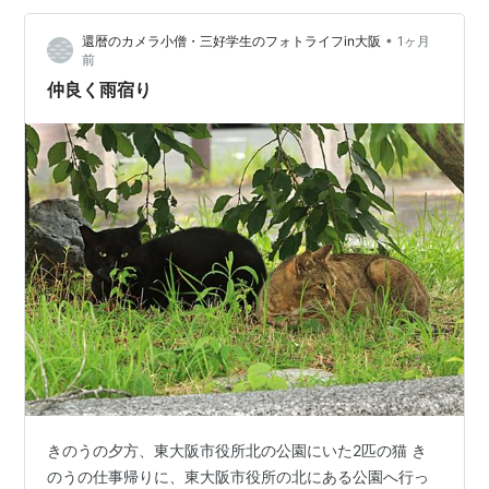
が、しばらくするとそこを離れ、公園の入り口に立つし
•
還暦のカメラ小僧・三好学生のフォトライフin大阪
1ヶ月
だれ桜の下のベンチに上がった。 そこは看板よりさらに
前
日陰になりやすい場所だった。 その姿を見て、「涼しい
仲良く雨宿り
場所をよく知っているな」と思った。 …
きのうの夕方、東大阪市役所北の公園にいた2匹の猫 き
のうの仕事帰りに、東大阪市役所の北にある公園へ行っ