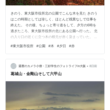
きのう、東大阪市役所北の公園でこんな木を見た きのう
はこの時期としては珍しく、ほとんど残業なしで仕事を
終えた。 その後、ちょっと寄り道をして、夕方の6時を
過ぎたころ、東大阪市役所の北にある公園へ行った。 北
の入り口の近くに立つ木の根元が赤く染まっていた。 西
の方角を見ると、近くの建物の隙間から夕日が差し込ん
#
東大阪市役所
#
公園
#
木
#
夕日
#
赤
でいた。 この公園へは毎日のように行っているが、夕日
に照らされた木を意識したのは初めてだった。 赤い木を
見て、「いつもの場所でも、新しいものは見つかるもん
•
だな」と思った。 夕日に照らされた木。根元だけでな
還暦のカメラ小僧・三好学生のフォトライフin大阪
8日前
く、真ん中あたりも一部が赤く染まっていた
葛城山・金剛山そして六甲山