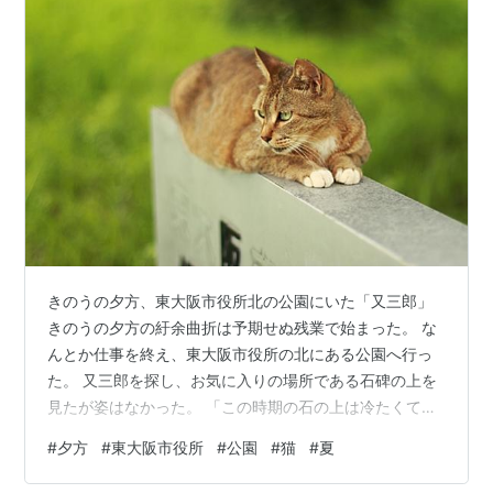
きのうの夕方、東大阪市役所北の公園にいた「又三郎」
きのうの夕方の紆余曲折は予期せぬ残業で始まった。 な
んとか仕事を終え、東大阪市役所の北にある公園へ行っ
た。 又三郎を探し、お気に入りの場所である石碑の上を
見たが姿はなかった。 「この時期の石の上は冷たくて気
持ちいいはずだがな」と思いながら探すと、公園の看板
#
夕方
#
東大阪市役所
#
公園
#
猫
#
夏
の上にいた。 そこは木の陰になりやすく、石碑の上より
涼しいのだろう。 又三郎は看板の上でくつろいでいた