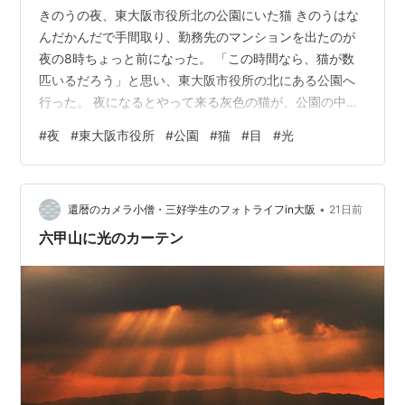
きのうの夜、東大阪市役所北の公園にいた猫 きのうはな
んだかんだで手間取り、勤務先のマンションを出たのが
夜の8時ちょっと前になった。 「この時間なら、猫が数
匹いるだろう」と思い、東大阪市役所の北にある公園へ
行った。 夜になるとやって来る灰色の猫が、公園の中央
の広場でくつろいでいた。 その猫に向き合うと、目が光
#
夜
#
東大阪市役所
#
公園
#
猫
#
目
#
光
った。 近くの街灯の光が反射したものだが、体が暗く目
だけがぎらぎらしていて、「不気味に光る猫の目だな」
と思い、逃げられないようにこそこそと撮影した。 頭を
•
下げると、不気味さが増した
還暦のカメラ小僧・三好学生のフォトライフin大阪
21日前
六甲山に光のカーテン