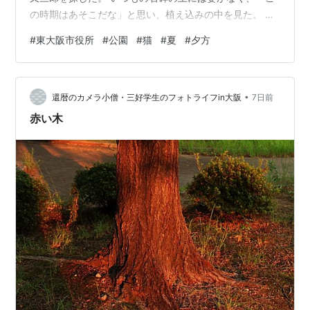
の時期はあそこだな」と思い、植え込みの中を見た。 排
水溝のふたの上に又三郎がいた。 ふたが鉄製なので、ひ
#
東大阪市役所
#
公園
#
猫
#
夏
#
夕方
んやりとして気持ちいいのだろう。 ふたは格子状で、又
三郎が網焼きになっているように見えた。 「夏は網焼き
だな」と思いながら、又三郎にカメラを向けた。 格子状
•
の鉄のふたの上で寝そべっていた又三郎
還暦のカメラ小僧・三好学生のフォトライフin大阪
7日前
赤い木