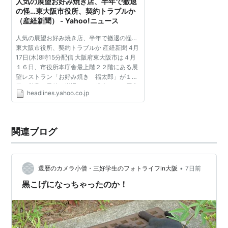
人気の展望お好み焼き店、半年で撤退
の怪…東大阪市役所、契約トラブルか
（産経新聞） - Yahoo!ニュース
人気の展望お好み焼き店、半年で撤退の怪…
東大阪市役所、契約トラブルか 産経新聞 4月
17日(木)8時15分配信 大阪府東大阪市は４月
１６日、市役所本庁舎最上階２２階にある展
望レストラン「お好み焼き 福太郎」が１８
日の営業を最後に撤退すると発表した。厨房
headlines.yahoo.co.jp
設備などの修繕費負担契約に関して、市と事
業者との間で見解...
関連ブログ
•
還暦のカメラ小僧・三好学生のフォトライフin大阪
7日前
黒こげになっちゃったのか！