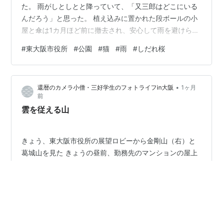
た。 雨がしとしとと降っていて、「又三郎はどこにいる
んだろう」と思った。 植え込みに置かれた段ボールの小
屋と傘は1カ月ほど前に撤去され、安心して雨を避けられ
る場所がなくなっていた。 園内を一回りしても又三郎の
#
東大阪市役所
#
公園
#
猫
#
雨
#
しだれ桜
姿はなかった。 帰ろうと歩き出し、入り口に立つしだれ
桜を見たら…。 木の下に又三郎と弟分の黒猫がいた。 2
匹の猫は仲良く雨宿りといった様子で、なんとなくほっ
•
還暦のカメラ小僧・三好学生のフォトライフin大阪
1ヶ月
として雨に濡れながらカメラを向けた。 カメラをスマホ
前
に持ち替えて近づいたら、黒猫が少し離れた場所に移動
雲を従える山
し、そっぽを向いた。又三郎は「ま…