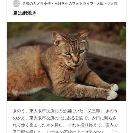
•
た。 黒こげになったかのような猫は焼かれてはおらず、
還暦のカメラ小僧・三好学生のフォトライフin大阪
7日前
私が近づくと目を開けてこちらをにらんだ
夏は網焼き
きのう、東大阪市役所北の公園にいた「又三郎」 きのう
の夕方、東大阪市役所の北にある公園で、夕日に照らさ
れて赤く染まった木を見た。 それを撮り終えて、園内で
又三郎を探した。 いつもの石碑の上には姿がなく、「こ