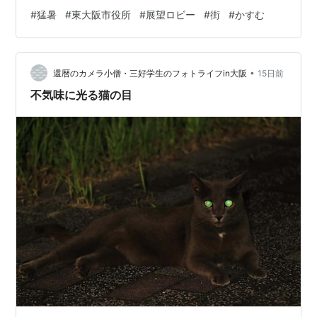
て、赤みがかったもやが街を覆ったようになっていた。
#
猛暑
#
東大阪市役所
#
展望ロビー
#
街
#
かすむ
大阪市中心部の高層ビル街はぼんやりと見えているだけ
だった。 「街がかすむ暑さなんだ」と驚きながらカメラ
を構えた。 あべのハルカスもかすんでいた 街の上に浮か
•
んだ夕日。右下にある六甲山は見えなかった
還暦のカメラ小僧・三好学生のフォトライフin大阪
15日前
不気味に光る猫の目