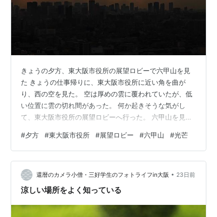
きょうの夕方、東大阪市役所の展望ロビーで六甲山を見
た きょうの仕事帰りに、東大阪市役所に近い角を曲が
り、西の空を見た。 空は厚めの雲に覆われていたが、低
い位置に雲の切れ間があった。 何か起きそうな気がし
て、東大阪市役所の展望ロビーへ行った。 六甲山を見る
と、光の筋である光芒が雲の隙間から伸び、山の前に降
#
夕方
#
東大阪市役所
#
展望ロビー
#
六甲山
#
光芒
り注いでいた。 その光景は六甲山に光のカーテンが引か
れたようで、「これだ」と思い、光の変化を見つめた。
光芒が淡くなり、六甲山の上に赤い帯が横たわった。こ
•
のあたりで終了だなと思っていたが… やがて、光の筋が
還暦のカメラ小僧・三好学生のフォトライフin大阪
23日前
太くなって戻ってきた
涼しい場所をよく知っている