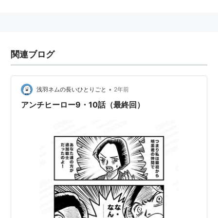
特に、映画『青春デンデケデケデケ』のちっくん役は素
晴らしく、ファンの間では、「ちっくん」と呼ばれるこ
とも。
またつじあやののPV「恋人どうし」などにも出演。
関連ブログ
出演作
•
浅羽ネムの長いひとりごと
2年前
・青春デンデケデケデケ (映画)（1993）
アンチヒーロー9・10話（最終回）
・きらきらひかる (フジテレビ)（1998）
・歩く人 (映画)（2002）
・弁護士朝日岳之助 (日本テレビ)
など多数。