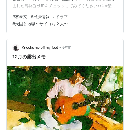
ました‼️詳細はHPをチェックしてみてください👀✨#綾瀬
はるか #高橋一生 #柄本佑 #北村一輝 #天国と地獄 ~サイ
#
林泰文
#
出演情報
#
ドラマ
コな2人~ #tbs pic.twitter.com/XSSHE3XQgS— 【公
#
天国と地獄〜サイコな２人〜
式】日曜劇場 『天国と地獄 ~サイコな2人~』2021年1月
17日スタート‼️ (@tengoku_tbs) December 3, 2020 おほ
ほ～～～お顔がありますねえ～～～。来年の楽…
•
Knocks me off my feet
6年前
12月の露出メモ