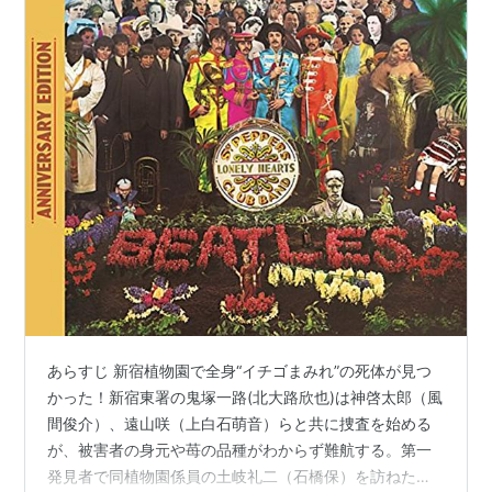
あらすじ 新宿植物園で全身“イチゴまみれ”の死体が見つ
かった！新宿東署の鬼塚一路(北大路欣也)は神啓太郎（風
間俊介）、遠山咲（上白石萌音）らと共に捜査を始める
が、被害者の身元や苺の品種がわからず難航する。第一
発見者で同植物園係員の土岐礼二（石橋保）を訪ねた鬼