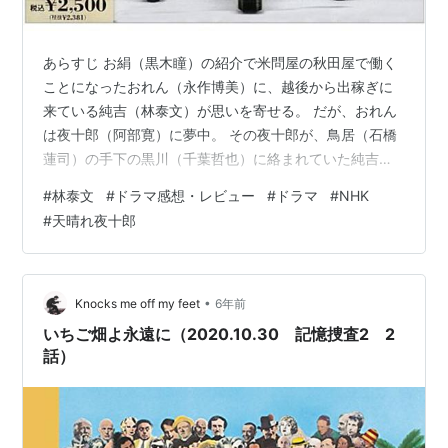
あらすじ お絹（黒木瞳）の紹介で米問屋の秋田屋で働く
ことになったおれん（永作博美）に、越後から出稼ぎに
来ている純吉（林泰文）が思いを寄せる。 だが、おれん
は夜十郎（阿部寛）に夢中。 その夜十郎が、鳥居（石橋
蓮司）の手下の黒川（千葉哲也）に絡まれていた純吉を
助けた際に夜十郎とお絹に、おれんが好きだと打ち明け
#
林泰文
#
ドラマ感想・レビュー
#
ドラマ
#
NHK
る。 一方、夜十郎はお絹にせっつかれても、おれんに自
#
天晴れ夜十郎
分のことをあきらめるように言い出せなかった。 そんな
折、黒川が秋田屋の蔵から金を奪おうとする。……
abehiroshi.la.coocan.jp ※結末も書かれています 感想 純
吉さん、その名の通り純真なお方。越後から出稼ぎにき
•
Knocks me off my feet
6年前
ているという…
いちご畑よ永遠に（2020.10.30 記憶捜査2 2
話）