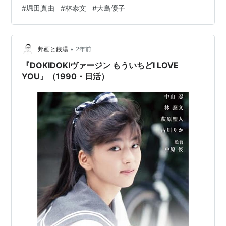
く、彼の正義に基づいて守りたい人は守り裁くべきと思
#
堀田真由
#
林泰文
#
大島優子
った者は陥れるという感じみたいだ。つまり緋山の場合
はパワハラに耐えかねて犯行に及んだのを殺人犯の烙印
が押されないように無罪へ持っていき、富田の場合は何
度も非行を繰り返しては父親の権力でもみ消して無実…
•
邦画と銭湯
2年前
『DOKIDOKIヴァージン もういちどI LOVE
YOU』（1990・日活）