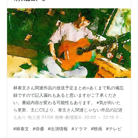
林泰文さん関連作品の放送予定まとめ>あくまで私の備忘
録ですので記入漏れもあると思いますがご了承くださ
い。番組内容が変わる可能性もあります。 ※気が向いた
ら更新、主にCSより。泰文さん関連じゃない作品の記述
もあり 地上波 01/06 相棒-劇場版4- 20:00 ～ 22:19 テレ
ビ朝日 01/08～ ドラマ２４ バイプレイヤーズ～名脇役の
#
林泰文
#
俳優
#
出演情報
#
ドラマ
#
映画
#
テレビ
森の１００日間～ 00:12～00:52 テレビ東京 （何話に出