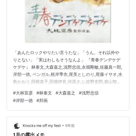
「あんたロックやりたい言うたな」「うん。それ以外や
りとない」「実はわしもそうなんよ」 『青春デンデケデ
ケデケ』 林泰文,大森嘉之,浅野忠信,永堀剛敏,佐藤真一郎,
岸部一徳, ベンガル,根岸季衣,尾美としのり,尾藤イサオ,水
島かおり,田根楽子,田畑伊音,河原さぶ,佐野史郎,柴山智加,
原田和代,高橋かおり 1992/大林宣彦 1960年代。 香川県
#
大林宣彦
#
林泰文
#
大森嘉之
#
浅野忠信
観音寺市。 ロックに魅せられた 少年たちの高校時代を
#
岸部一徳
#
邦画
描いたおはなしです。 www.youtube.com 青春デンデケ
デケデケ【Blu-ray】 [ 林泰文 ] posted with カエレバ 楽
天市場 Amazon Yahooショッピング 原作は …
•
Knocks me off my feet
6年前
1月の露出メモ