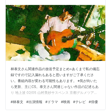
林泰文さん関連作品の放送予定まとめ>あくまで私の備忘
録ですので記入漏れもあると思いますがご了承くださ
い。番組内容が変わる可能性もあります。 ※気が向いた
ら更新、主にCS。泰文さん関連じゃない作品の記述もあ
り 地上波 02/05 山村美紗サスペンス 京都グルメツアー
殺人事件 13:49～15:43 テレビ朝日 02/06 ドラマ２４ バ
#
林泰文
#
出演情報
#
ドラマ
#
映画
#
テレビ
#
俳優
イプレイヤーズ～名脇役の森の１００日間～ 00:12～
00:52 テレビ東京 02/7～ 日曜劇場 天国と地獄～サイコ