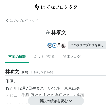
はてなブログ トップ
林泰文
このタグでブログを書く
言葉の解説
ネットで話題
関連ブログ
林泰文
(
映画
)
【
はやしやすふみ
】
俳優。
1971年12月7日生まれ いて座 東京出身
デビュー作品 野ゆき山ゆき海辺ゆき （映画）
解説の続きを読む
大林宣彦監督の作品に多数出演。