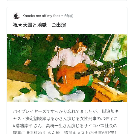
るかは不明） 01/17～ 日曜劇場 天国と地獄～サイコな2
人～ 21:00～ TBS （たぶんレギュラー ですよね…？）
•
CS＆BS 01/05 熱血刑事・吉永誠一 絵が殺した 11:00～
Knocks me off my feet
6年前
1…
祝★天国と地獄 ご出演
バイプレイヤーズですっかり忘れてましたが、 🙌追加キ
ャスト決定🙌綾瀬はるかさん演じる女性刑事のバディに
#溝端淳平 さん、高橋一生さん演じるサイコパス社長の
秘書に #中村ゆり さん他、追加キャストの出演が決定し