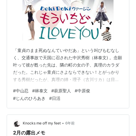
「童貞のまま死ぬなんていやだあ」という叫びもむなし
く、交通事故で天国に召された中沢秀樹（林泰文) 。念願
叶って彼が甦った先は、隣の町の女の子、真理のカラダ
だった。これじゃ童貞にさよならできない！とがっかり
する秀樹だったが、真理の姉・理子（古川リカ）は目の
前で平気で裸になるし、女子更衣室だって出入り自由、
#
中山忍
#
林泰文
#
萩原聖人
#
中原俊
と夢のようなシーンの連続。しかも真理の親友・早智子
#
じんのひろあき
#
日活
（中山忍）は胸キュンもののカワイイ子。秀樹はカラダ
のことも忘れて、早智子に恋してしまう。水泳部に入っ
ている早智子には、憧れのひとがいる。秀樹の同級生で
水泳部のライバルだった柿沼だ。彼は評判のプレイボー
•
Knocks me off my feet
6年前
イ。初めてのデートで家に連れこまれた早智子は、…
2月の露出メモ