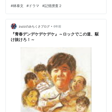
塚は、他の係員への聴取で被害者は同園で栽培している
#
林泰文
#
ドラマ
#
記憶捜査２
早摘み苺の共同開発者・財部であることを突き止める。
鬼塚は土岐が何かを隠していることを察知するが…。
www.tv-tokyo.co.jp 感想 悔しい。とにかく悔しい。 相
•
変わらず事務所サイトには告知がなく、しかも番組検索
zuzzのみちくさブログ
6年前
にも引っかからなかった。このブログ書くためにもう一
『青春デンデケデケデケ』～ロックでこの道、駆
度ドラマの方のサイト…
け抜けろ！～