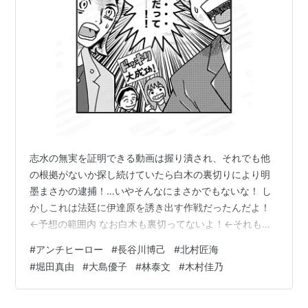
志水の無実を証明できる動画は握り潰され、それでも他
の根拠がないか探し続けていたら白木の裏切りにより明
墨まさかの逮捕！…いやそんなにまさかでもないな！ し
かしこれは法廷に伊達原を誘き出す作戦だったんだよ！
←予想の範囲内 なお白木も裏切ってないよ！←それもそ
んな気はしてた …8話のハードディスク破壊にドン引きし
#
アンチヒーロー
#
長谷川博己
#
北村匠海
てたの裏切りの布石かと思ったら決定的な証拠を潰され
#
堀田真由
#
大島優子
#
林泰文
#
木村佳乃
たことに気づいて絶望してたとは思わなんだよ…。でも7
話における瀬古判事の過ちの「女の身で上に上がろうと
しているうちに自分を踏みつけた男たちと同じことをし