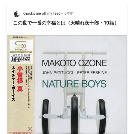
な2人～ 21:00～ TBS CS＆BS 2/1 捜査検事 近松茂道１
•
（グズ茂検事の犯罪捜査） 19:45～21:30 CS305 チャン
Knocks me off my feet
6年前
ネル銀…
この世で一番の幸福とは（天晴れ夜十郎・19話）