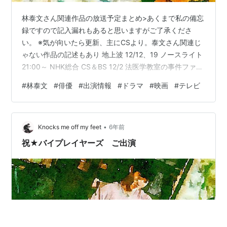
林泰文さん関連作品の放送予定まとめ>あくまで私の備忘
録ですので記入漏れもあると思いますがご了承くださ
い。 ※気が向いたら更新、主にCSより。泰文さん関連じ
ゃない作品の記述もあり 地上波 12/12、19 ノースライト
21:00～ NHK総合 CS＆BS 12/2 法医学教室の事件ファイ
ル38 18:00～ BS朝日 12/3 大恋愛～僕を忘れる君と「運
#
林泰文
#
俳優
#
出演情報
#
ドラマ
#
映画
#
テレビ
命の相手」 第4回 01:50～02:40 CS296 ＴＢＳチャンネ
ル１ 最新ドラマ・音楽・映画 捜査指揮官 水城さや 12:00
～13:40 CS296 ＴＢＳチャンネル１ 最新ドラマ・音楽・
•
映画 暴れん坊将軍スペシャル2008 23:00…
Knocks me off my feet
6年前
祝★バイプレイヤーズ ご出演