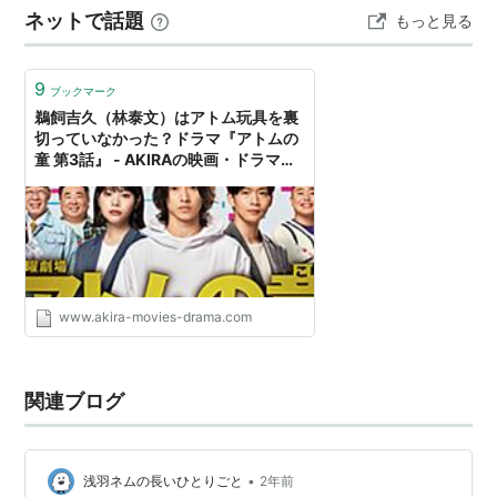
ネットで話題
もっと見る
てしまっていた」について「じゃあ女がガラスの天井を
破るにはどうすればよかったんだ…」としょ…
9
ブックマーク
鵜飼吉久（林泰文）はアトム玩具を裏
切っていなかった？ドラマ『アトムの
童 第3話』 - AKIRAの映画・ドラマブ
ログ
www.akira-movies-drama.com
関連ブログ
•
浅羽ネムの長いひとりごと
2年前