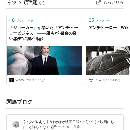
ネットで話題
もっと見る
ソサエティ（JSA）」が立ちはだかりま…
48
35
ブックマーク
ブックマーク
『ジョーカー』が暴いた「アンチヒー
アンチヒーロー - Wikip
ロービジネス」―― 誰もが“都合の良
い悪夢”に溺れる訳
www.itmedia.co.jp
ja.wikipedia.org
関連ブログ
【ネタバレあり】*ぽかぽか映画日和* ー 秒でその映画にち
•
ょっと詳しくなる場所 ー
10ヶ月前