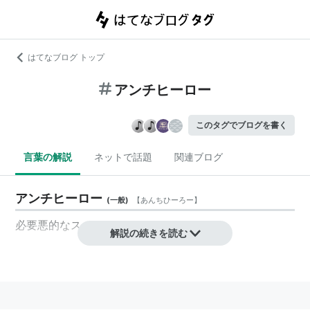
はてなブログ トップ
アンチヒーロー
このタグでブログを書く
言葉の解説
ネットで話題
関連ブログ
アンチヒーロー
(
一般
)
【
あんちひーろー
】
必要悪的なスーパーヒーロー
解説の続きを読む