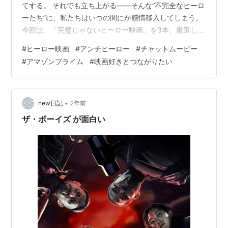
てする。 それでも立ち上がる――そんな“不完全なヒーロ
ーたち”に、私たちはいつの間にか感情移入してしまう。
今回は、「完璧じゃないヒーロー映画」を3本、厳選して
紹介します。 ◆ こんな人におすすめ 正義感よりも“人間
#
ヒーロー映画
#
アンチヒーロー
#
チャットムービー
味”のあるヒーローが好き 派手な能力より、心に残る物語
#
アマゾンプライム
#
映画好きとつながりたい
が観たい 弱さや迷いに共感できる映画が観たい ヒーロー
映画は好きだけど、王道は飽きた人 ◆ 完璧じゃないヒー
ロー映画3選 【1】キック・アス｜ただの高校生、でもヒ
ーローになりたかった キーワード：無能力／青春／自己
•
new日記
2年前
犠牲／痛みと…
ザ・ボーイズ が面白い