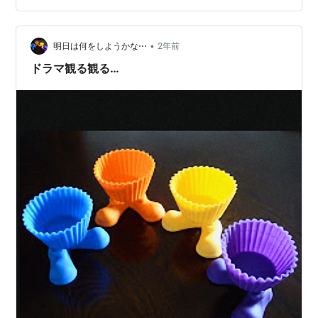
ている。ごく一部にしか知られていない先進的な軍事医
学の応用で銃刀や爆発など外的要因で滅多に死なない。
毒や病気では死ぬ可能性がある。子持ち。■主人公D用心
•
明日は何をしようかな⋯
2年前
棒でありながら趣味で武器商人もやっている…
ドラマ観る観る…