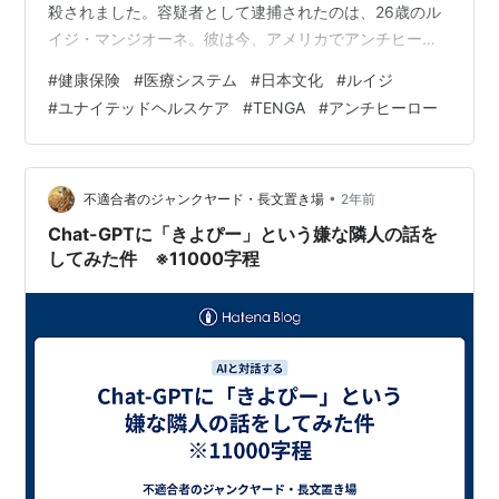
殺されました。容疑者として逮捕されたのは、26歳のル
イジ・マンジオーネ。彼は今、アメリカでアンチヒーロ
ー（アウトローヒーロー）として注目を集めています。
#
健康保険
#
医療システム
#
日本文化
#
ルイジ
ルイジ・マンジオーネとは？ 彼の経歴は、エリートその
#
ユナイテッドヘルスケア
#
TENGA
#
アンチヒーロー
ものでした：- メリーランド州の裕福な家庭出身- 名門私
立学校の首席卒業生- アイビーリーグ大学卒業- コンピュ
ーターサイエンス分野で活躍する20代の若者 事件の背景
逮捕時、彼が所持していたメモには、アメリカの医療保
•
不適合者のジャンクヤード・長文置き場
2年前
険システムへの強い批…
Chat-GPTに「きよぴー」という嫌な隣人の話を
してみた件 ※11000字程