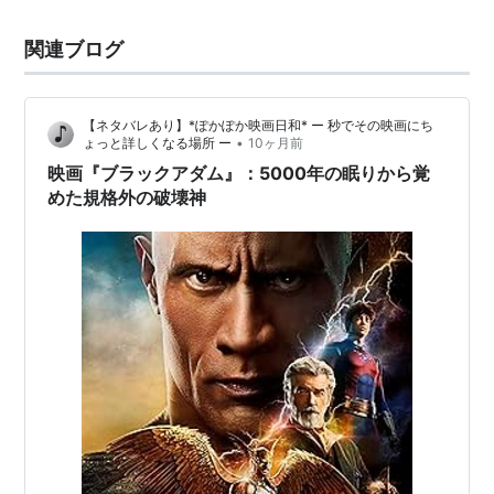
関連ブログ
【ネタバレあり】*ぽかぽか映画日和* ー 秒でその映画にち
•
ょっと詳しくなる場所 ー
10ヶ月前
映画『ブラックアダム』：5000年の眠りから覚
めた規格外の破壊神