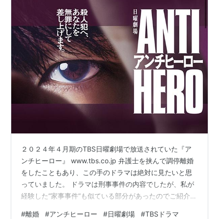
２０２４年４月期のTBS日曜劇場で放送されていた『ア
ンチヒーロー』 www.tbs.co.jp 弁護士を挟んで調停離婚
をしたこともあり、この手のドラマは絶対に見たいと思
っていました。 ドラマは刑事事件の内容でしたが、私が
経験した”家事事件”も似ている部分があったのでご紹介し
たいと思います。 目次 弁護士あるある？明墨弁護士のや
#
離婚
#
アンチヒーロー
#
日曜劇場
#
TBSドラマ