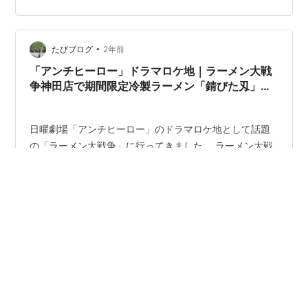
り方 ”あくまで”法律違反ではない 物的証拠と状況証拠 心
に響いたセリフと不倫人に共通するもの 弁護士あるあ
る？明墨弁護士のやり方 「検察側の証人に接触してはい
•
けないと法律で決まっているわけではない。それにそも
たびブログ
2年前
そも我々は検事とは名乗っていませんよ」 by明墨弁護士
「アンチヒーロー」ドラマロケ地｜ラーメン大戦
Epi…
争神田店で期間限定冷製ラーメン「錆びた刄」
（東京都千代田区）