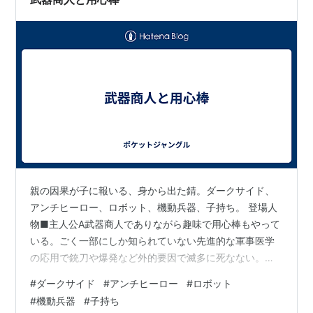
親の因果が子に報いる、身から出た錆。ダークサイド、
アンチヒーロー、ロボット、機動兵器、子持ち。 登場人
物■主人公A武器商人でありながら趣味で用心棒もやって
いる。ごく一部にしか知られていない先進的な軍事医学
の応用で銃刀や爆発など外的要因で滅多に死なない。毒
や病気では死ぬ可能性がある。子持ち。■主人公B武器商
#
ダークサイド
#
アンチヒーロー
#
ロボット
人でありながら趣味で用心棒もやっている戦闘狂。子持
#
機動兵器
#
子持ち
ち。■主人公C用心棒でありながら趣味で武器商人もやっ