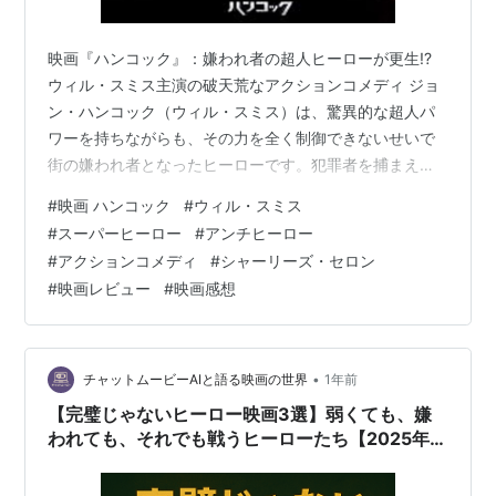
映画『ハンコック』：嫌われ者の超人ヒーローが更生!?
ウィル・スミス主演の破天荒なアクションコメディ ジョ
ン・ハンコック（ウィル・スミス）は、驚異的な超人パ
ワーを持ちながらも、その力を全く制御できないせいで
街の嫌われ者となったヒーローです。犯罪者を捕まえて
も、その度にビルや道路を破壊し、損害額は天文学的な
#
映画 ハンコック
#
ウィル・スミス
数字に上ります。おまけに彼はアルコール依存症で、公
#
スーパーヒーロー
#
アンチヒーロー
衆の面前で悪態をつく始末。世間から罵倒され、警察か
#
アクションコメディ
#
シャーリーズ・セロン
らも疎まれる日々を送っていました。しかし、彼は数千
#
映画レビュー
#
映画感想
年を生きる不死身の存在で、自分が何者なのか、なぜ地
上にたった一人しかいないのかという孤独を抱えていま
した。そんなハンコックが、ある日、危機一髪の…
•
チャットムービーAIと語る映画の世界
1年前
【完璧じゃないヒーロー映画3選】弱くても、嫌
われても、それでも戦うヒーローたち【2025年
版】