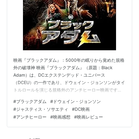
映画『ブラックアダム』：5000年の眠りから覚めた規格
外の破壊神 映画『ブラックアダム』（原題：Black
Adam）は、DCエクステンデッド・ユニバース
（DCEU）の一作であり、ドウェイン・ジョンソンがタイ
トルロールを演じる規格外のアンチヒーロー映画です。
5000年前の古代国家カンダックで奴隷として生きていた
#
ブラックアダム
#
ドウェイン・ジョンソン
男が、魔術師シャザムから神の力を授かり、テス・アダ
#
ジャスティス・ソサエティ
#
DC映画
ムとなります。しかし、その力を復讐に利用し封印され
#
アンチヒーロー
#
映画感想
#
映画レビュー
た彼は、現代に目覚めます。息子を失った悲しみを復讐
心に変え、自らのルールで暴れまわるブラックアダムに
対し、現代のスーパーヒーローチーム「ジャスティス・