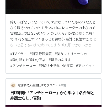
録りっぱなしになっていて 気になっていたものの なんと
なく観そびれていた ドラマの山… レコーダーの中なので
実際は山ではないのだけど😓 だんながDVDに焼く気満々
で それを阻止すべくせっせと視聴💦 絶対に見返すことは
ないと思うものまで焼いてしまう 観た順ではないけど 備
忘録的に残すことに… 🟠新宿野戦病院🟠 宮藤官九郎さん
#
TVドラマ
#
新宿野戦病院
#
笑うマトリョーシカ
の脚本で 小池栄子さんや仲野太賀さんが 出るとあっては
#
降り積もれ孤独な死よ
#
厨房のありす
観るでしょ😆 ある程度録り溜めてから あとは毎週楽しみ
#
アンチヒーロー
#
PICU 小児集中治療室
#
アンメット
に観てました🎬️ 歌舞伎町にある場末の病院… まごころ病
院で繰り広げられる 人間模様 と纏めると聞こえはいいけ
ど DVだったり 貧困だったり ジェンダーだったり 介護…
•
慰謝料で人生逆転するブログ
2年前
日曜劇場『アンチヒーロー』から学ぶ｜名台詞と
弁護士らしい言動