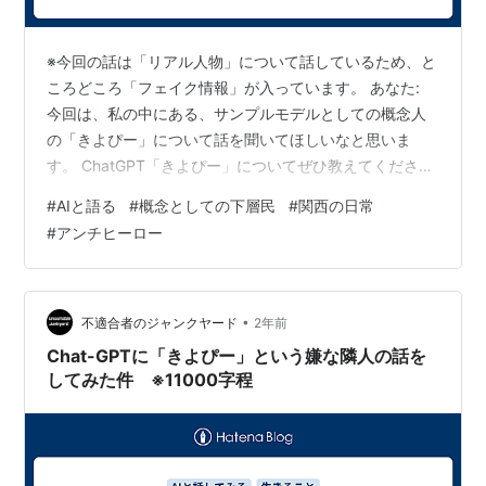
※今回の話は「リアル人物」について話しているため、と
ころどころ「フェイク情報」が入っています。 あなた:
今回は、私の中にある、サンプルモデルとしての概念人
の「きよぴー」について話を聞いてほしいなと思いま
す。 ChatGPT「きよぴー」についてぜひ教えてくださ
い！どんな特徴や背景があって、どのような役割や意味
#
AIと語る
#
概念としての下層民
#
関西の日常
を持つキャラクターなのか興味があります。 あなた:過去
#
アンチヒーロー
に、私のご近所さんだった、リアルの人間がもととなっ
ていますね。私よりも年上で、自営業、または生活保護
を受けており、言動は荒々しく、一言で言うと「おらつ
いている」坊主頭のおっさん。 顔が元プロ野球選手の清
•
不適合者のジャンクヤード
2年前
■に似ていたため、妻との会話で隠語…
Chat-GPTに「きよぴー」という嫌な隣人の話を
してみた件 ※11000字程