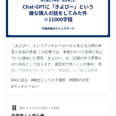
「きよぴー」というアンチヒーローから見える人間の本
質と社会の矛盾 この記事では、筆者がかつて近所に住ん
でいた謎めいた男性「きよぴー」を、記憶の中で昇華さ
せた存在として語ります。威圧的で荒々しい行動や、周
囲に不快感を与える一方で、家族思いな一面も垣間見え
る彼の姿は、時が経つにつれて単なる「迷惑な人」から
#
AIと語る
#
概念としての下層民
#
関西の日常
「普遍的な人間性を体現する存在」へと変わっていきま
#
アンチヒーロー
す。 「きよぴー」は筆者の中で、「教育や啓蒙」といっ
た西欧的な価値観に抗う東洋的な「カオス」や「乱雑
さ」の象徴となり、反面教師であると同時に、現実の人
間社会に潜む矛盾や多様性を映し出す鏡のような存在と
•
ポケットジャングル
2年前
なります。彼は私たちが心の中に抱える影、社会の隙…
武器商人と用心棒