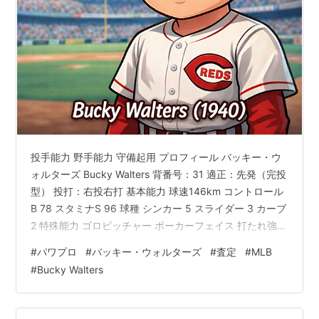
投手能力 野手能力 守備起用 プロフィール バッキー・ウ
ォルターズ Bucky Walters 背番号：31 適正：先発（完投
型） 投打：右投右打 基本能力 球速146km コントロール
B 78 スタミナS 96 球種 シンカー 5 スライダー 3 カーブ
2 特殊能力 ゴロピッチャー ポーカーフェイス 打たれ強さ
B 尻上がり 回復A 勝ち運 打球反応〇 調子安定 変化球中
#
パワプロ
#
バッキー・ウォルターズ
#
査定
#
MLB
心 積極守備 テンポ〇 【査定理由（投手）】 ・球速
#
Bucky Walters
146km 奪三振率（K/9）3.39という数字や当時の剛腕ボ
ブ・フェラーとの比較から、最速90マイル前半と算出し
ました。 ・コントロール B 78 1940年は305回…