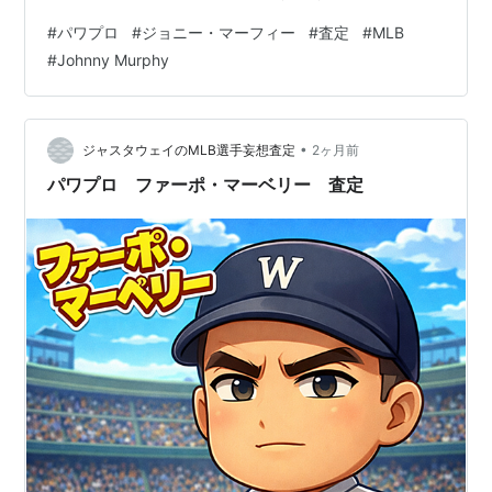
れ強さB キレ○ 逃げ球 ゴロピッチャー 回またぎ○ 勝ち
#
パワプロ
#
ジョニー・マーフィー
#
査定
#
MLB
運 球持ち○ 要所○ ポーカーフェイス 回復B ケガしにく
#
Johnny Murphy
さB 【査定理由（投手詳細根拠）】 ・球速（148km）
1940年代前半の平均球速（約135〜138km）や当時の重
い革グラブ、劣悪なマウンド環境を考慮。長身188c…
•
ジャスタウェイのMLB選手妄想査定
2ヶ月前
パワプロ ファーポ・マーベリー 査定