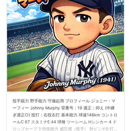
投手能力 野手能力 守備起用 プロフィール ジョニー・マ
ーフィー Johnny Murphy 背番号：19 適正：抑え (中継
ぎ適正○) 投打：右投右打 基本能力 球速148km コントロ
ールC 67 スタミナE 44 球種 ツーシーム Hシンカー 4 ド
ロップカーブ 3 特殊能力 威圧感（投手） 対ピンチB 打た