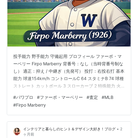
投手能力 野手能力 守備起用 プロフィール ファーポ・マ
ーベリー Firpo Marberry 背番号：なし（当時背番号制な
し） 適正：抑え / 中継ぎ（先発可） 投打：右投右打 基本
能力 球速154km/h コントロールC 64 スタミナB 74 球種
ストレート カットボール 3 スローカーブ 2 特殊能力 火
消し 回復A 対ピンチB 奪三振 ノビB キレ〇 回またぎ〇
#
パワプロ
#
ファーポ・マーベリー
#
査定
#
MLB
闘志 球速安定 ゴロピッチャー 荒れ球 テンポ〇 速球中心
#
Firpo Marberry
【査定理由（投手）】 ・球速 154km/h：当時の映像や
SABRの論文から、現代換算で常時148〜151km/h、最速
154km/h（約96マイル）に達していた…
•
インテリアと暮らしのヒント＆デザイン大好き！ブログ
2
ヶ月前