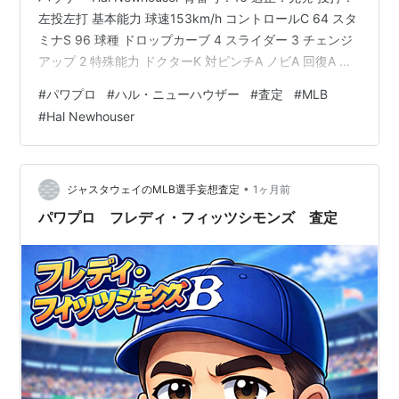
左投左打 基本能力 球速153km/h コントロールC 64 スタ
ミナS 96 球種 ドロップカーブ 4 スライダー 3 チェンジ
アップ 2 特殊能力 ドクターK 対ピンチA ノビA 回復A キ
レ◯ 勝ち運 緩急◯ ポーカーフェイス 速球中心 【1945
#
パワプロ
#
ハル・ニューハウザー
#
査定
#
MLB
年度投手査定理由】 ・球速：153km/h 当時の映像・専門
#
Hal Newhouser
家の「95マイル級」の分析に基づく。 ・コントロール：
C 64 313.1回で110四球（四球率3.16）。通算の制球難か
ら45年は改善。 ・スタミナ：S 96…
•
ジャスタウェイのMLB選手妄想査定
1ヶ月前
パワプロ フレディ・フィッツシモンズ 査定