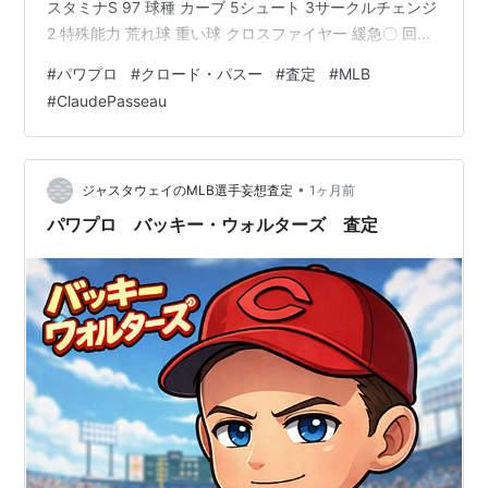
スタミナS 97 球種 カーブ 5シュート 3サークルチェンジ
2 特殊能力 荒れ球 重い球 クロスファイヤー 緩急〇 回ま
たぎ〇 根性〇 尻上がり 打たれ強さB 勝ち運 【査定理由
#
パワプロ
#
クロード・パスー
#
査定
#
MLB
（投手）】 ・【球速 151km/h】 スピードガンの無い時
#
ClaudePasseau
代だが「flamethrower（火炎放射器）」「faster than
light」と形容され、テッド・ウィリアムズも高く評価し
た剛腕。 ・【コントロール A…
•
ジャスタウェイのMLB選手妄想査定
1ヶ月前
パワプロ バッキー・ウォルターズ 査定