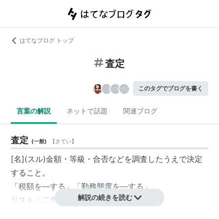
はてなブログ トップ
査定
このタグでブログを書く
言葉の解説
ネットで話題
関連ブログ
査定
(
一般
)
【
さてい
】
[名](スル)金額・等級・合否などを調査したうえで決定
すること。
「税額を―する」「勤務態度を―する」
解説の続きを読む
リスト：
二文字キーワード