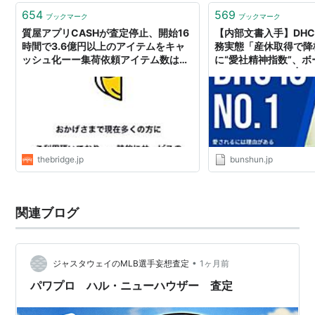
などは、購入した…
654
569
ブックマーク
ブックマーク
質屋アプリCASHが査定停止、開始16
【内部文書入手】DH
時間で3.6億円以上のアイテムをキャ
務実態「産休取得で降
ッシュ化ーー集荷依頼アイテム数は
に“愛社精神指数”、
7500個に
会長にファクス」 | 
thebridge.jp
bunshun.jp
関連ブログ
•
ジャスタウェイのMLB選手妄想査定
1ヶ月前
パワプロ ハル・ニューハウザー 査定