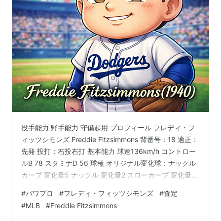
投手能力 野手能力 守備起用 プロフィール フレディ・フ
ィッツシモンズ Freddie Fitzsimmons 背番号：18 適正：
先発 投打：右投右打 基本能力 球速136km/h コントロー
ルB 78 スタミナD 56 球種 オリジナル変化球：ナックル
カーブ 変化量5 ナックル 変化量2 スローカーブ 変化量2
特殊能力 闘志 勝ち運 打球反応◯ 緩急◯ 回復A 打たれ
#
パワプロ
#
フレディ・フィッツシモンズ
#
査定
強さB ゴロピッチャー 【査定理由（投手）】 ・球速：
#
MLB
#
Freddie Fitzsimmons
136km/h 38歳という年齢と、全盛期からスピードではな