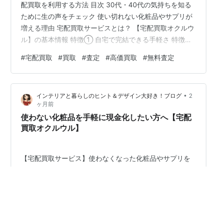
配買取を利用する方法 目次 30代・40代の気持ちを知る
ために生の声をチェック 使い切れない化粧品やサプリが
増える理由 宅配買取サービスとは？ 【宅配買取オクルウ
ル】の基本情報 特徴① 自宅で完結できる手軽さ 特徴②
美容・健康関連アイテムをまとめて査定依頼 利用の流れ
#
宅配買取
#
買取
#
査定
#
高価買取
#
無料査定
こんな方におすすめ まとめ 30代・40代の気持ちを知る
ために生の声をチェック 30代・40代になると、美容や
健康への関心が高まり、さまざまな化粧品やサプリメン
•
インテリアと暮らしのヒント＆デザイン大好き！ブログ
2
トを試す機会が増える方も少なくありません。 実際によ
ヶ月前
く聞かれる声として、 定期購入の商品が余ってしまった
使わない化粧品を手軽に現金化したい方へ【宅配
肌に合わず使…
買取オクルウル】