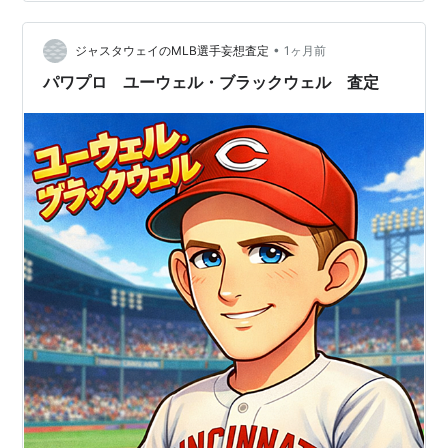
く緩急・キレで勝負する魔球使いであった投球メカニク
スを考慮。 ・コントロール：B 78 1940年のBB/9は…
•
ジャスタウェイのMLB選手妄想査定
1ヶ月前
パワプロ ユーウェル・ブラックウェル 査定