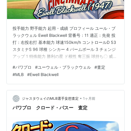
投手能力 野手能力 起用・成績 プロフィール ユール・ブ
ラックウェル Ewell Blackwell 背番号：11 適正：先発 投
打：右投右打 基本能力 球速150km/h コントロールD 53
スタミナS 96 球種 シンカー 4 パームボール 3 チェンジ
アップ 1 特殊能力 勝利の星 ド根性 奪三振 球持ち〇 威圧
感 対強打者〇 クロスファイヤー 回復A 速球中心 【査定
#
パワプロ
#
ユーウェル・ブラックウェル
#
査定
理由（投手）】 ・球速 150km/h SABRの「速球で圧倒す
#
MLB
#
Ewell Blackwell
る投手」という明確な記述に基づき、当時のメジャー最
高峰の速度として算定。 ・コントロール D 53 1947年デ
ータ「273.0回で95四球、与四球率3.1…
•
ジャスタウェイのMLB選手妄想査定
1ヶ月前
パワプロ クロード・パスー 査定