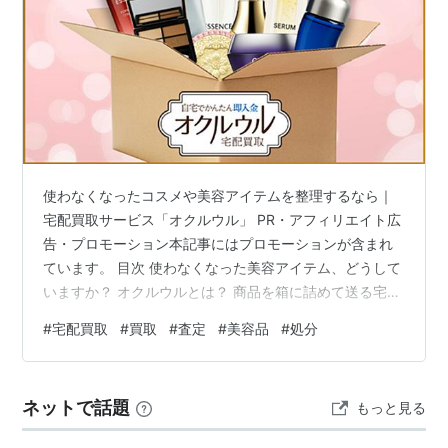
使わなくなったコスメや美容アイテムを整理するなら｜
宅配買取サービス「オクルウル」 PR・アフィリエイト広
告・プロモーション本記事にはプロモーションが含まれ
ています。 目次 使わなくなった美容アイテム、どうして
いますか？ オクルウルとは？ 商品を箱に詰めて送る宅配
買取 特徴1｜梱包キットを利用できる 特徴2｜スマートフ
#
宅配買取
#
買取
#
査定
#
美容品
#
処分
ォンから申し込みやすい こんな方におすすめ 利用前に確
認したいポイント 申し込みから買取までの流れ 購入では
なく「買取」を検討したい方へ まとめ 使わなくなったコ
ネットで話題
もっと見る
スメや美容アイテムを整理するなら｜宅配買取サービス
「オクルウル」 導入文 化粧品や美容アイテム、健康食品