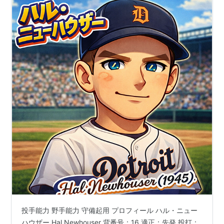
投手能力 野手能力 守備起用 プロフィール ハル・ニュー
ハウザー Hal Newhouser 背番号：16 適正：先発 投打：