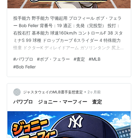
投手能力 野手能力 守備起用 プロフィール ボブ・フェラ
ー Bob Feller 背番号：19 適正：先発（完投型） 投打：
右投右打 基本能力 球速160km/h コントロールF 38 スタ
ミナS 99 球種 ドロップカーブ 6スライダー 4 特殊能力
怪童 ドクターK ディレイドアーム ガソリンタンク 尻上が
り 対ピンチB 闘志 クロスファイヤー 荒れ球 四球 速球中
#
パワプロ
#
ボブ・フェラー
#
査定
#
MLB
心 テンポ〇 人気者 投手位置左 【査定理由（投手）】 ・
#
Bob Feller
【理由1: 球速160km/h】 1946年計測の98.6マイルは終
速。セイバーメトリクスの初速換算値（104マイル以上）
から、当時の用具環境を加味して最高クラスの160…
•
ジャスタウェイのMLB選手妄想査定
2ヶ月前
パワプロ ジョニー・マーフィー 査定