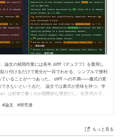
論文の校閲作業には長年 difff《デュフフ》を愛用し
て貼り付けるだけで差分が一目でわかる、シンプルで便利
ていることが一つあった。 difff への不満——書式の変
出できないという点だ。 論文では書式が意味を持つ。学
thaliana）は斜体で書くのが国際的な慣習だし、化学式の CO₂
ばならない。引用文献の番号は上付き。 共同研究者から
#
論文
#
研究者
が抜けた」「下付きが通常文字になった」という変化を、
もっと見る