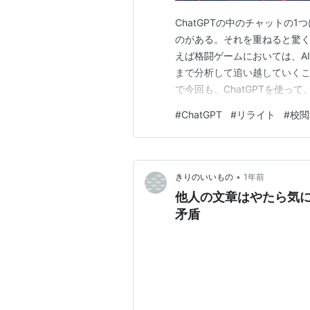
ChatGPTの中のチャットの
のがある。それを重ねると驚く
えば格闘ゲームにおいては、A
まで分析して追い越していくこ
で今回も、ChatGPTを使
だそれだけの記事を書いてみた
#
ChatGPT
#
リライト
#
校閲
文章も、今の自分の文体でリ
がら、以下紹介してみたく思
•
きりのいいもの
1年前
他人の文章はやたら気
矛盾