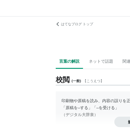
はてなブログ トップ
言葉の解説
ネットで話題
関
校閲
(
一般
)
【
こうえつ
】
印刷物や原稿を読み、内容の誤りを正
「原稿を―する」「―を受ける」

（
デジタル大辞泉
）