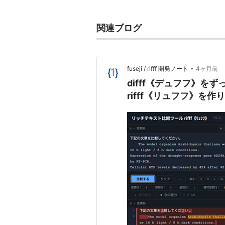
関連ブログ
•
fuseji / rifff 開発ノート
4ヶ月前
difff《デュフフ》
rifff《リュフフ》を作