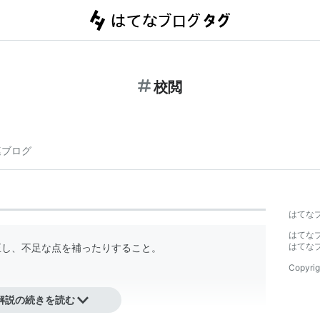
校閲
連ブログ
はてな
はてな
はてな
し、不足な点を補ったりすること。

Copyrig
解説の続きを読む