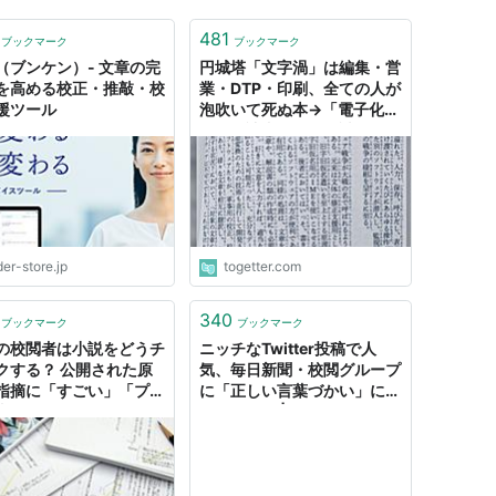
481
ブックマーク
ブックマーク
（ブンケン）- 文章の完
円城塔「文字渦」は編集・営
を高める校正・推敲・校
業・DTP・印刷、全ての人が
援ツール
泡吹いて死ぬ本→「電子化不
可」「読者の限界が試され
る」「校閲者の気が狂う」と
阿鼻叫喚
der-store.jp
togetter.com
340
ブックマーク
ブックマーク
の校閲者は小説をどうチ
ニッチなTwitter投稿で人
クする？ 公開された原
気、毎日新聞・校閲グループ
指摘に「すごい」「プロ
に「正しい言葉づかい」につ
事」 - はてなニュース
いて聞いた | HRナビ by リク
ルート