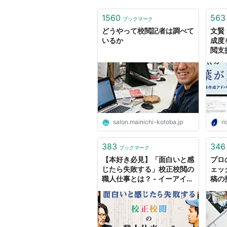
1560
563
ブックマーク
どうやって校閲記者は調べて
文賢
いるか
成度
閲支
salon.mainichi-kotoba.jp
ri
383
346
ブックマーク
【本好き必見】「面白いと感
プロ
じたら失敗する」校正校閲の
ェッ
職人仕事とは？ - イーアイデ
稿の
ム「ジモコロ」
の仕