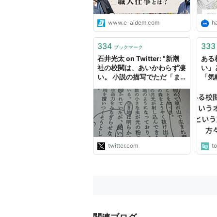
www.e-aidem.com
h
334
333
ブックマーク
石井光太 on Twitter: "新潮
ある
社の校閲は、あいかわらず凄
い」
い。 小説の描写でただ「ま
「気
ぶしいほどの月光」と書いた
→モ
だけで、校正の際に「OK
力が
現実の2012、6/9も満月と
下弦の間」とメモがくる。
このプロ意識！ だからここ
と仕事をしたいと思うんだよ
なー。
twitter.com
t
http://t.co/cUOrMi4K5B"