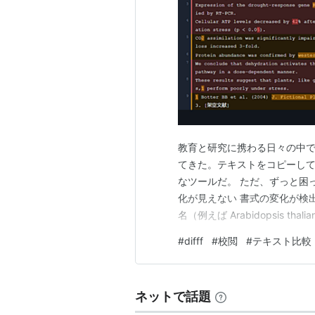
教育と研究に携わる日々の中で、
てきた。テキストをコピーし
なツールだ。 ただ、ずっと困っ
化が見えない 書式の変化が検
名（例えば Arabidopsis 
の「2」は下付き文字でなけれ
#
difff
#
校閲
#
テキスト比較
返ってきた修正原稿で「斜体
テキス…
ネットで話題