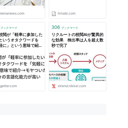
atenanews.com
hrnabi.com
306
ブックマーク
ブックマーク
校閲が「軽率に参加した
リクルートの校閲AIが驚異的
というオタクワードを
な効果 検出率は人を超え数
軽に」という意味で紹介
秒で完了
ヤついた方々の言語化能
高い
ogetter.com
xtrend.nikkei.com