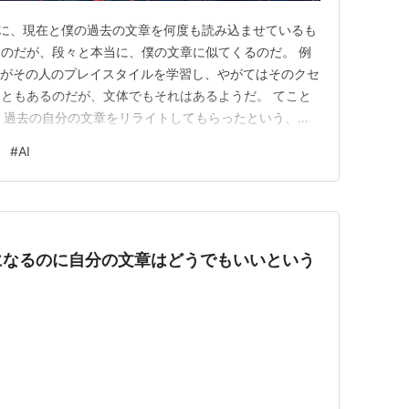
1つに、現在と僕の過去の文章を何度も読み込ませているも
のだが、段々と本当に、僕の文章に似てくるのだ。 例
Iがその人のプレイスタイルを学習し、やがてはそのクセ
ともあるのだが、文体でもそれはあるようだ。 てこと
って、過去の自分の文章をリライトしてもらったという、た
いと思う。 ぶっちゃけ今読み返せばどこか恥ずかしい
#
AI
ライトすれば、印象は変わるのではないか。そう期待しな
う。
になるのに自分の文章はどうでもいいという