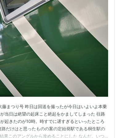
 あしかが大藤まつり号 昨日は回送を撮ったが今日はいよいよ本乗
が当日は絶望の起床こと絶起をかましてしまった 往路
が起きたのが10時。時すでに遅すぎるといったところ
復路だけはと思ったものの案の定始発駅である桐生駅の
した結果このアングルから攻めることにした なんだ。いつ