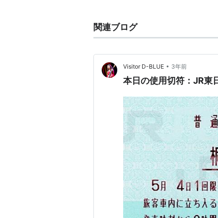
＞＞
路線案内 JR東日本
＜＜
■
両毛線
（
高崎〜新前橋
間は
上越
関連ブログ
高崎駅
…
新前橋駅
…
伊勢崎駅
…
岩
駅
•
Visitor D-BLUE
3年前
本日の使用切符：JR東日
＞＞
路線案内 わたらせ渓谷鐵道
＜
■
わたらせ渓谷線
間藤駅
…
大間々駅
…
運動公園駅
−
○
リスト
：
駅キーワード
○
リスト
：
駅つきキーワード