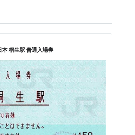
線
乗り入れ）
宿駅
←「
桐生駅
」→
小俣駅
…
足利駅
…
栃木駅
…
小山
本 桐生駅 普通入場券
＜
相老駅
−
下新田駅
←「
桐生駅
(WK01)」