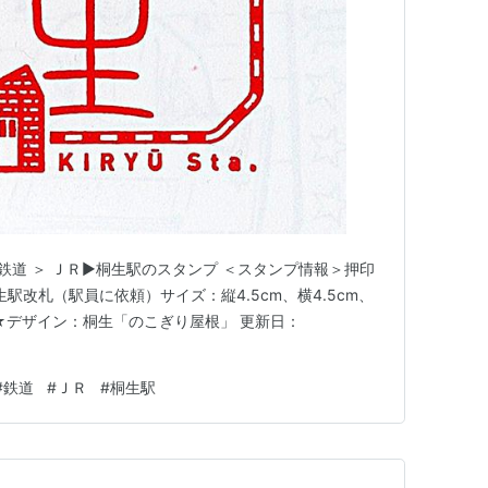
＞ 鉄道 ＞ ＪＲ▶桐生駅のスタンプ ＜スタンプ情報＞押印
桐生駅改札（駅員に依頼）サイズ：縦4.5cm、横4.5cm、
デザイン：桐生「のこぎり屋根」 更新日：
#
鉄道
#
ＪＲ
#
桐生駅