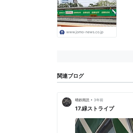
ス・スポーツ情報
www.jomo-news.co.jp
関連ブログ
•
晴鉄雨読
3年前
17.緑ストライプ