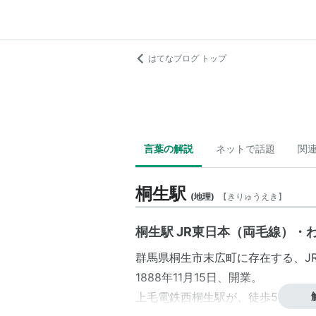
はてなブログ トップ
言葉の解説
ネットで話題
関
桐生駅
(
地理
)
【
きりゅうえき
】
桐生駅 JR東日本（両毛線）
群馬県
桐生市
末広町
に存在する、
J
1888年11月15日、開業。
上毛電鉄
西桐生駅
が、徒歩5分程の