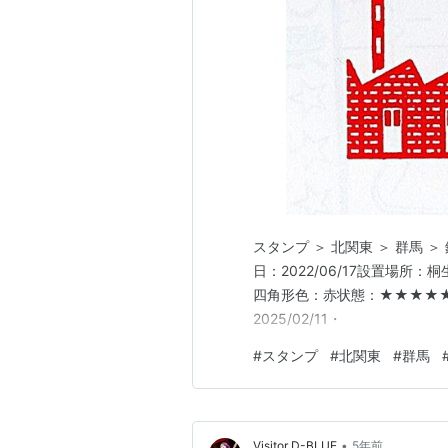
スタンプ ＞ 北関東 ＞ 群馬 
日：2022/06/17設置場所：
四角形色：赤状態：★★★★★
2025/02/11・
#
スタンプ
#
北関東
#
群馬
•
Visitor D-BLUE
5年前