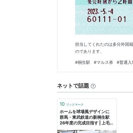
担当してくれたのは多分外国籍
のであります。
#
桐生駅
#
マルス券
#
普通入
ネットで話題
10
ブックマーク
ホームを球場風デザインに
群馬・東武鉄道の新桐生駅
26年度の完成目指す | 上毛
新聞電子版｜群馬県のニュー