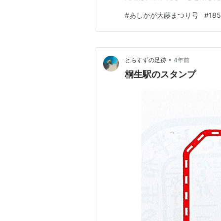
でもできるアングルじゃない
#
あしかが大藤まつり号
#
18
往年の特急踊り子っぽさが出
タートに胸を躍らせながら185
•
とらすずの足跡
4年前
桐生駅のスタンプ