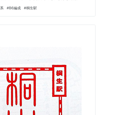
かと思ってよく見ると枕カバーがついているではないか。
5系
#
B6編成
#
桐生駅
たかもしれないと意外な発見にホクホクしながら好調なス
系の…