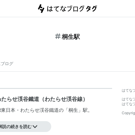
桐生駅
連ブログ
はてな
・わたらせ渓谷鐵道（わたらせ渓谷線）
はてな
はてな
R東日本
・
わたらせ渓谷鐵道
の「
桐生
」駅。
Copyrig
距離にある。
解説の続きを読む