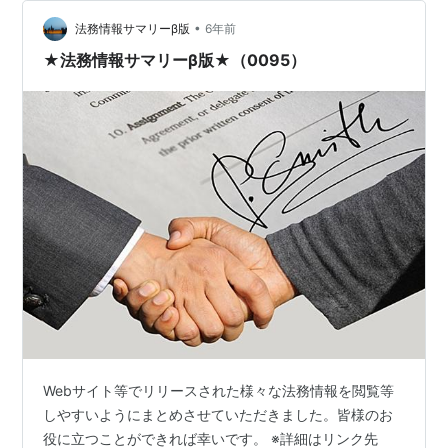
祖先と言われる言語です。）の「焼き印をつける」
•
（「Burned」）が語源で、この焼き印は、放牧している
法務情報サマリーβ版
6年前
家畜が自分の所有者であるか識別するために付けられ、
★法務情報サマリーβ版★（0095）
識別情報つまり他者との区別するため…
Webサイト等でリリースされた様々な法務情報を閲覧等
しやすいようにまとめさせていただきました。皆様のお
役に立つことができれば幸いです。 ※詳細はリンク先