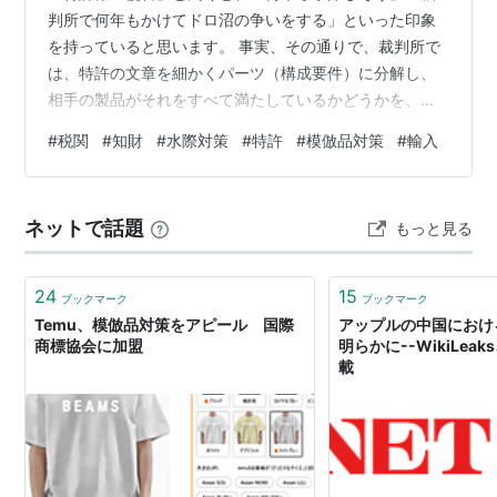
判所で何年もかけてドロ沼の争いをする」といった印象
を持っていると思います。 事実、その通りで、裁判所で
は、特許の文章を細かくパーツ（構成要件）に分解し、
相手の製品がそれをすべて満たしているかどうかを、顕
微鏡で覗き込むように慎重に、何年もかけて判断してい
#
税関
#
知財
#
水際対策
#
特許
#
模倣品対策
#
輸入
ます。当事者が納得いくまで議論を尽くすため、どうし
ても時間がかかるのです。 ここで、ひとつの素朴な疑問
が浮かびます。「そんなに小難しい判断を、なぜ税関は
ネットで話題
もっと見る
『数週間』という圧倒的なスピードでこなせるのか？」
港や空港の税関は、毎日大量に押し寄せる貨物を次々と
処理しています。裁判所でさえ数年かかる高度な特…
24
15
ブックマーク
ブックマーク
Temu、模倣品対策をアピール 国際
アップルの中国におけ
商標協会に加盟
明らかに--WikiLea
載