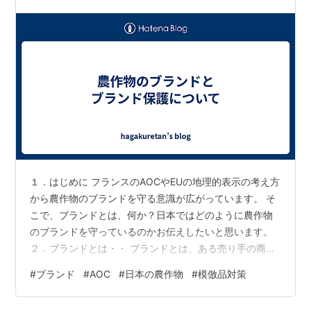
前提として、裁判所がやる侵害判断と…
１．はじめに フランスのAOCやEUの地理的表示の考え方
から農作物のブランドを守る意識が広がっています。 そ
こで、ブランドとは、何か？日本ではどのように農作物
のブランドを守っているのかお伝えしたいと思います。
２．ブランドとは・・ ブランドとは、ある売り手の商品
またはサービスを識別し、他の売り手との差別化を意図
#
ブランド
#
AOC
#
日本の農作物
#
模倣品対策
した名称や、言葉、デザイン等をいいます（アメリカマ
ーケティング協会の定義）。 古ロルド語（北欧諸国後の