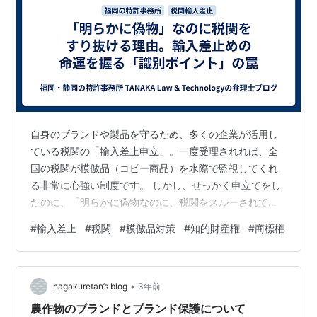
自身のブランドや製品を守るため、多くの企業が活用し
ている税関の「輸入差止申立」。一度受理されれば、全
国の税関が模倣品（コピー商品）を水際で監視してくれ
る非常に心強い制度です。 しかし、せっかく申立てをし
たのに、「明らかに偽物なのに、税関をスルーされて日
本に入ってきてしまった……」という悲劇が起こることが
#
輸入差止
#
税関
#
模倣品対策
#
知的財産権
#
商標権
あります。 なぜそんなことが起きるのか？理由は税関へ
事前に提出する「識別ポイント」です。 税関で確実に模
倣品を止めるための「識別ポイント」の超重要な仕組み
•
と落とし穴について裁判所と税関の役割の違いに触れな
hagakuretan’s blog
3年前
がら解説してみます。 1. 「裁判所」と「税関」の違い 大
農作物のブランドとブランド保護について