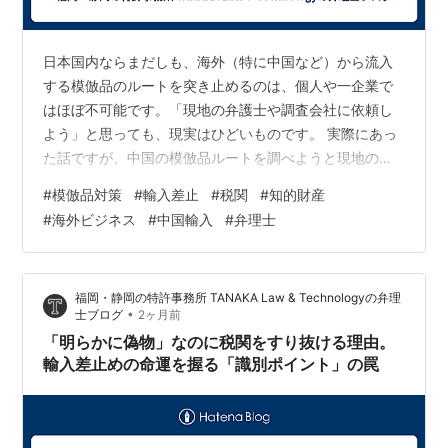
日本国内ならまだしも、海外（特に中国など）から流入
する模倣品のルートを突き止めるのは、個人や一企業で
はほぼ不可能です。「現地の弁護士や調査会社に依頼し
よう」と思っても、現実はひどいものです。 実際にあっ
た話ですが、中国の模倣品ルートを調べようと現地の弁
護士に大金を払って調査を依頼したところ、上がってき
#
模倣品対策
#
輸入差止
#
税関
#
知的財産
た「調査報告書」自体が偽物だったという、笑えない事
#
海外ビジネス
#
中国輸入
#
弁理士
態が多発しています。現地の調査会社も、危険な裏社会
や犯罪ネットワークに深く踏み込むようなリスクは冒し
たくありません。そのため、適当に見栄えのいい嘘の報
福岡・静岡の特許事務所 TANAKA Law & Technologyの弁理
告書を偽造して、体裁を繕って終わりにしてしまうケー
•
士ブログ
2ヶ月前
スが後を絶たないのが現実です。時間と数百万円もの…
「明らかに偽物」なのに税関をすり抜ける理由。
輸入差止めの命運を握る「識別ポイント」の罠