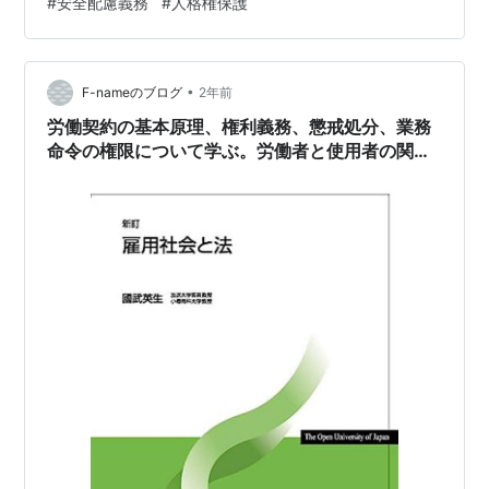
#
安全配慮義務
#
人格権保護
す。ここで吹き出しが2つありますが、左下の吹き出しか
ら見ると、労働義務とは、単に働くだけではなく、労働
者が使用者の指示命令に従って働くことが求められま
す。ですので、指揮命令に従わない働…
•
F-nameのブログ
2年前
労働契約の基本原理、権利義務、懲戒処分、業務
命令の権限について学ぶ。労働者と使用者の関係
性と契約上の義務を解説。（雇用社会と法第4
回）＃放送大学講義録