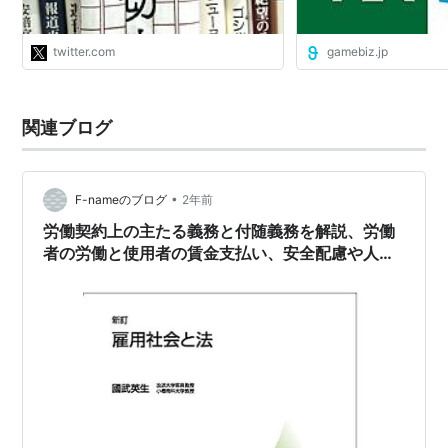
円、… https://t.co/31q20tlSaf"
twitter.com
gamebiz.jp
関連ブログ
•
F-nameのブログ
2年前
労働契約上の主たる義務と付随義務を解説、労働
者の労働と使用者の賃金支払い、安全配慮や人格
権保護に焦点。（雇用社会と法第4回）＃放送大
学講義録