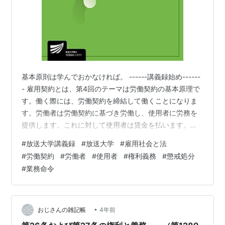
基本原則は学んでおかなければ。 ------講義録始め------
- 雇用契約とは、第4回のテーマは労働契約の基本原理で
す。働く際には、労働契約を締結して働くことになりま
す。労働者は労働契約に基づき労働し、使用者に労務を
提供します。これに対して使用者は賃金を払います。で
は、労働契約を締結した契約当事者はいかなる権利義務
#
放送大学講義録
#
放送大学
#
雇用社会と法
を負うのでしょうか。第4回は「労働契約の基本原理」と
#
労働契約
#
労働者
#
使用者
#
権利義務
#
懲戒処分
題して、労働契約が成立する基本的なルールを学んでい
#
業務命令
きたいと思います。 今回学んでいきたいのは、次の3点
になります。第1は、労働契約の基本原則についてです。
労働契約法には、労働契約の基本原則が条文化されてい
ます。最初に労働契約の基…
•
おじさんの雑記帳
4年前