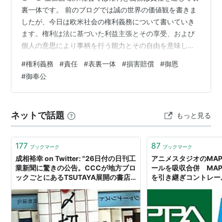
裏一体です。 前のブログでは誠の世界の価値観を書きま
したが、今日は欧米社会の権利義務について書いていき
ます。権利は法に基づいた利益主張とその享受、および
個人の意思により事柄を行う能力とその自由を意味しま
す。一方義務は法律に基づいて人の行動を強制したり、
#
権利義務
#
責任
#
表裏一体
#
損害賠償
#
御恩
拘束します。また社会的基準に従うように促します。さ
#
御奉公
らに行動の結果に対して責任を負わせます。権利と義務
は表裏一体の関係にあります。「働かざる者食うべから
ず」と言いますが、まずは与える責任があり、次に得る
ネットで話題
もっと見る
のが一般的に両者の関係です。ただし働かないなら生き
る権利はないという意味ではありません。 社会…
177
87
ブックマーク
ブックマーク
成相裕幸 on Twitter: "26日付の日刊工
アニメスタジオのMAP
業新聞に驚きの公告。CCCが地方ブロ
ールを吸収合併 MAP
ックごとにあるTSUTAYA展開の書店
を引き継ぎコントレール
を吸収して権利義務を全部承継、会社
gamebiz
解散とな。決算公告も載っていて、そ
の一つ、函館蔦屋書店は債務超過９億
８０００万円。ほかにも北海道15億