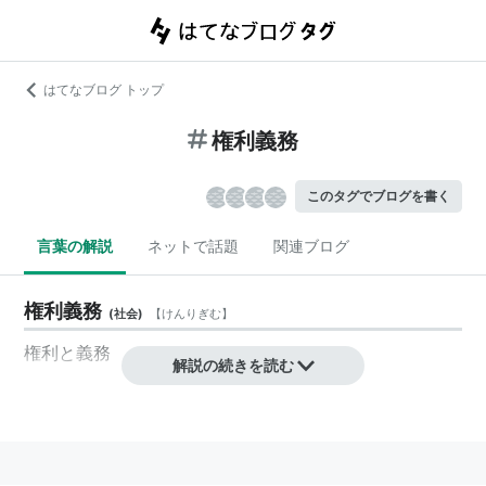
はてなブログ トップ
権利義務
このタグでブログを書く
言葉の解説
ネットで話題
関連ブログ
権利義務
(
社会
)
【
けんりぎむ
】
権利
と
義務
解説の続きを読む