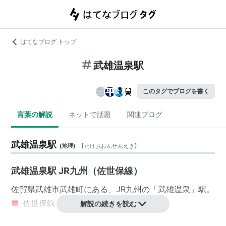
はてなブログ トップ
武雄温泉駅
このタグでブログを書く
言葉の解説
ネットで話題
関連ブログ
武雄温泉駅
(
地理
)
【
たけおおんせんえき
】
武雄温泉駅 JR九州（佐世保線）
佐賀県
武雄市
武雄町
にある、
JR九州
の「
武雄温泉
」駅。
■
佐世保線
解説の続きを読む
佐世保駅
…
早岐駅
…
有田駅
…
永尾駅
←「
武雄温泉駅
」