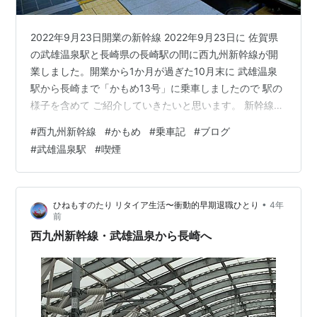
2022年9月23日開業の新幹線 2022年9月23日に 佐賀県
の武雄温泉駅と長崎県の長崎駅の間に西九州新幹線が開
業しました。開業から1か月が過ぎた10月末に 武雄温泉
駅から長崎まで「かもめ13号」に乗車しましたので 駅の
様子を含めて ご紹介していきたいと思います。 新幹線開
業に合わせて改装された武雄温泉駅 新幹線開業に合わせ
#
西九州新幹線
#
かもめ
#
乗車記
#
ブログ
て 停車する各駅はきれいに改装されています。その中で
#
武雄温泉駅
#
喫煙
も 佐賀県側の始発駅 武雄温泉駅をご紹介していきます。
上の写真は御船山口(南口)です。武雄温泉駅には 御船山
口(南口)と楼門口(北口)の2ヵ所の出入り口があって通り
•
ひねもすのたり リタイア生活〜衝動的早期退職ひとり
4年
抜けできますが 御船山口が新幹線側 楼門口が在来線側に
前
な…
西九州新幹線・武雄温泉から長崎へ