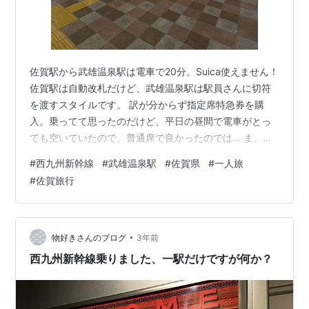
佐賀駅から武雄温泉駅は電車で20分。Suica使えません！
佐賀駅は自動改札だけど、武雄温泉駅は駅員さんに切符
を渡すスタイルです。 訳が分からず指定席特急券を購
入。乗ってて思ったのだけど、平日の昼間で電車がとっ
ても空いていたので、普通席で良かったのでは… ま、旅
行らしくていっか(;´∀｀) いかんせん佐賀城で時間を使っ
#
西九州新幹線
#
武雄温泉駅
#
佐賀県
#
一人旅
てしまったので、武雄温泉には1時間20分しか滞在できま
#
佐賀旅行
せん(;´∀｀)なのに、何をするか決め切れなくて、武雄温
泉駅でだらだら・・・。 武雄温泉駅、新しくってとても
綺麗でした。お土産を買うなら、改札を出た正面にある
お土産屋さんが良さそう。フリースペースもあったの
•
物好きさんのブログ
3年前
で、一休みもできます。…
西九州新幹線乗りました、一駅だけですが何か？