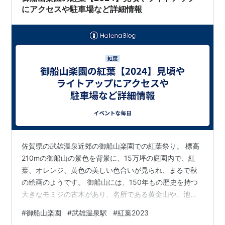
ては安価に。この日は、ハウステンボス～佐世保～…
にアクセスや駐車場など詳細情報
佐賀県の武雄温泉近郊の御船山楽園での紅葉祭り。 標高
210mの御船山の景色を背景に、15万坪の庭園内で、紅
葉、オレンジ、黄色の美しい色合いが見られ、まるで秋
の絵画のようです。 御船山には、150年もの歴史を持つ
大きなモミジの古木があり、名所である黄金山や、池を
越えて広がる紅葉など、たくさんの魅力的なスポットが
#
御船山楽園
#
武雄温泉駅
#
紅葉2023
点在しています。 それでは、御船山楽園の紅葉について