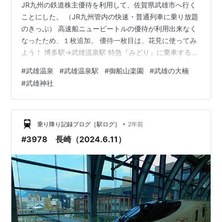
JR九州の鉄道株主優待を利用して、佐賀県武雄市へ行く
ことにした。 （JR九州管内の快速・普通列車に乗り放題
のきっぷ） 高速船ニュービートルの優待が利用出来なく
なったため、１枚追加。 優待一枚目は、花見に使ってみ
よう！ 博多駅→武雄温泉駅 特急『みどり』に乗車するの
は、久しぶりだな。（特急券１,０００円/1名） 9:45頃、
#
武雄温泉
#
武雄温泉駅
#
御船山楽園
#
武雄の大楠
世の中がスタートする時期で遅れて到着。 駅では武雄温
#
武雄神社
泉楼門・新館110周年の垂れ幕が、お出迎え。 まずは、
駅にある観光協会でレンタサイクルを借りる。 一台一日
１,０００円で、キャッシュレス決済ね。 何と！電動アシ
スト付きよ。 私は、生まれて初めて電動アシスト自転車
•
乗り降り記録ブログ［駅ログ］
2年前
乗車で、使い…
#3978 長崎（2024.6.11）