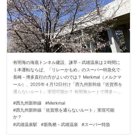
有明海の海底トンネル建設、諫早－武雄温泉は２時間に
１本運転ならば、「リレーかもめ」のスーパー特急化で
長崎－博多直行の方がよいのでは？ Merkmal（メルクマ
ール）、2025年４月12日付け「西九州新幹線『佐賀県を
通らないルート』実現可能か？ 有明海ルートで博多～長
崎10分短縮…浮上した奇策の経済効果と課題とは」を拝
#
西九州新幹線
#
Merkmal
読しました。 佐賀県の陸地を通らず、諫早－大牟田を有
#
西九州新幹線「佐賀県を通らないルート」実現可能
明海トンネルにより結び、博多－長崎を短絡、速達する
か？
新たな提案ルートの内容です。 記事の一部を引用させて
#
武雄温泉駅
#
新鳥栖－武雄温泉
#
スーパー特急
いただきます。 （以下引用） 長崎新幹線有明海ルート
は、西九州新幹線の諫早駅から分岐し、諫早市東部から