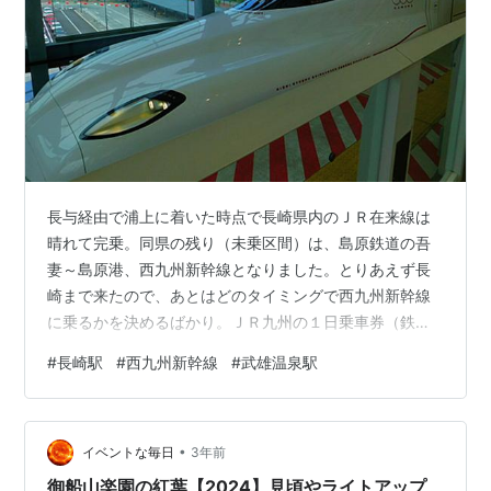
長与経由で浦上に着いた時点で長崎県内のＪＲ在来線は
晴れて完乗。同県の残り（未乗区間）は、島原鉄道の吾
妻～島原港、西九州新幹線となりました。とりあえず長
崎まで来たので、あとはどのタイミングで西九州新幹線
に乗るかを決めるばかり。ＪＲ九州の１日乗車券（鉄道
株主優待券）は、所定の料金を足せば特急も新幹線も乗
#
長崎駅
#
西九州新幹線
#
武雄温泉駅
れるため、リーズナブルに行くのであれば、「かもめ」
＋リレー特急列車の自由席でとなります。もっとも長崎
～博多に限れば、ネット限定きっぷ「私たちも、かも
•
め。早特７」（乗車券＋普通車指定席で3,200円）がある
イベントな毎日
3年前
ので、１日乗車券＋自由席特急料金よりも、場合によっ
御船山楽園の紅葉【2024】見頃やライトアップ