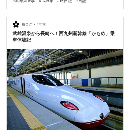
#
武雄温泉駅
#
武雄市
#
旅日記
#
日記
的には70キロくらいなので 単純にリッター10キロで計算
しても1200円くらい 車で行けば往復5000円くらいでい
ける距離を さすがに12000円は出せないなあ～と思って
いたところ たまたまこんな記事を見つけました …
•
旅ログ
4年前
武雄温泉から長崎へ！西九州新幹線「かもめ」乗
車体験記