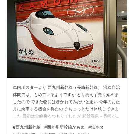
車内ポスターより 西九州新幹線（長崎新幹線） 沿線自治
体間では、もめているようですが とりあえず走り始めま
したので できた物には巻かれてみたいと思い 今年のお正
月に乗車する機会を得たので ちょっとだけ体験してきま
した 最初は全線乗るつもりでしたが 武雄温泉～長崎が片
道最安値で3000円 夫婦で往復すると12000円 ちなみに
#
西九州新幹線
#
西九州新幹線かもめ
#
鉄ネタ
高速道路なら普通車で片道1390円（ETC・休日割） 距離