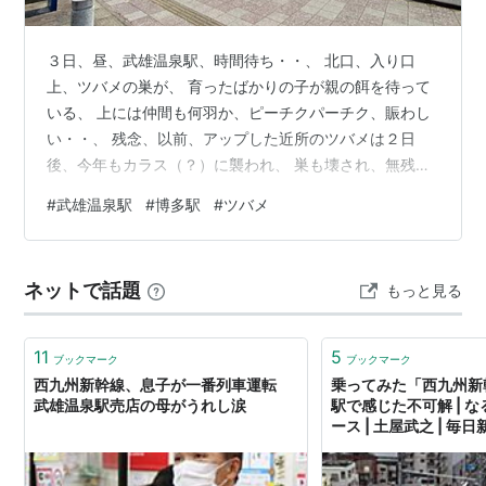
３日、昼、武雄温泉駅、時間待ち・・、 北口、入り口
上、ツバメの巣が、 育ったばかりの子が親の餌を待って
いる、 上には仲間も何羽か、ピーチクパーチク、賑わし
い・・、 残念、以前、アップした近所のツバメは２日
後、今年もカラス（？）に襲われ、 巣も壊され、無残な
姿に・・、 来年こそはと思うが・・、 育った子ツバメを
#
武雄温泉駅
#
博多駅
#
ツバメ
見るのはウレシイ・・、 新幹線口（南口）、 １２時頃、
真昼間で歩く人もいない、この時点で４０℃、 １０時半
頃には、白い列車、二つ星が・・、 間に合わず、写真撮
ネットで話題
もっと見る
れず・・、 １２時過ぎ、ホームにはリレーカモメ、 この
列車は新幹線以前、博多～鹿児島の本線を特急つばめで
走っていた、 今は佐世保～博…
11
5
ブックマーク
ブックマーク
西九州新幹線、息子が一番列車運転
乗ってみた「西九州新
武雄温泉駅売店の母がうれし涙
駅で感じた不可解 | 
ース | 土屋武之 | 
ミア」