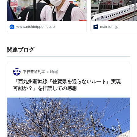
www.nishinippon.co.jp
mainichi.jp
関連ブログ
•
平行普通列車
1年前
「西九州新幹線『佐賀県を通らないルート』実現
可能か？」を拝読しての感想