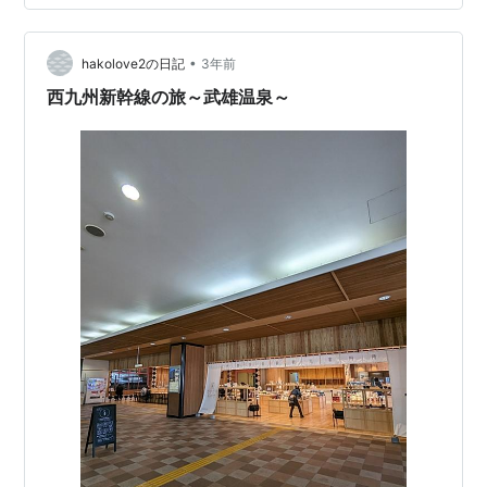
詳しく見ていきましょう！ 御船山楽園の紅葉まつりの日
程など基本情報 【開催期間】2024年11月8日～12月4日
•
【開園時間】午前8時～22時【ライトアップ時間】17時
hakolove2の日記
3年前
30分～22時御船山楽園の紅葉ライトアップは日本最大級
西九州新幹線の旅～武雄温泉～
です。昼の紅葉の美…