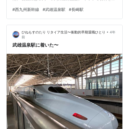
約して窓口で受け取った時 もしかして自由席の方が空い
#
西九州新幹線
#
武雄温泉駅
#
長崎駅
てますか？ と聞いたら その可能性はありますとの答え。
武雄温泉駅から乗る場合は 発車する随分前から停車して
いる場合があり 自由席でも選び放題でした。 指定席は
•
ひねもすのたり リタイア生活〜衝動的早期退職ひとり
4年
２列・２列の配置。 足元も広々。 あっという間に長崎駅
前
につきました。 新幹線に乗って長崎にやってきた〜 とい
武雄温泉駅に着いた〜
うだけでもう満足…