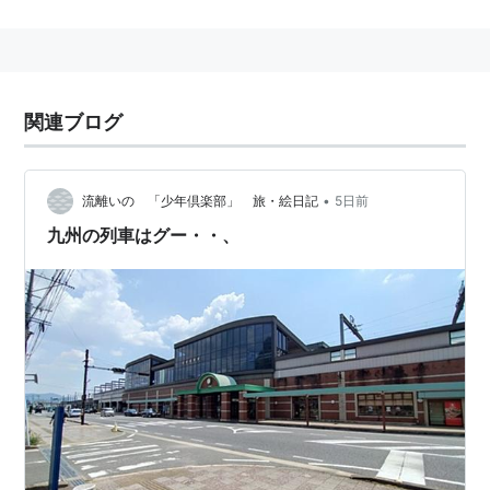
→
高橋駅
…
肥前山口駅
■
長崎本線
直通（至・
佐賀駅
鳥栖駅
）
関連ブログ
○
リスト
：
駅キーワード
○
リスト
：
駅つきキーワード
•
流離いの 「少年倶楽部」 旅・絵日記
5日前
九州の列車はグー・・、