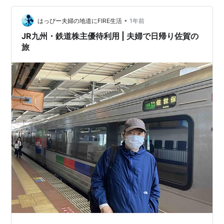
有明海を海底トンネルで越え…
•
はっぴー夫婦の地道にFIRE生活
1年前
JR九州・鉄道株主優待利用 | 夫婦で日帰り佐賀の
旅