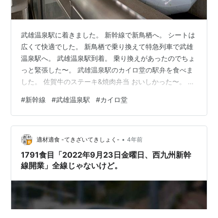
武雄温泉駅に着きました。 新幹線で新鳥栖へ。 シートは
広くて快適でした。 新鳥栖で乗り換えて特急列車で武雄
温泉駅へ。 武雄温泉駅到着。 乗り換えがあったのでちょ
っと緊張した〜。 武雄温泉駅のカイロ堂の駅弁を食べま
した。 佐賀牛のステーキ&焼肉弁当 おいしかった〜。 ク
ーポン券２０００円分を使ったので 安くで買えました。
#
新幹線
#
武雄温泉駅
#
カイロ堂
佐賀牛 おいし〜。 ↓ ↓ いつもありがとうございます
•
適材適食 -てきざいてきしょく-
4年前
1791食目「2022年9月23日金曜日、西九州新幹
線開業」全線じゃないけど。