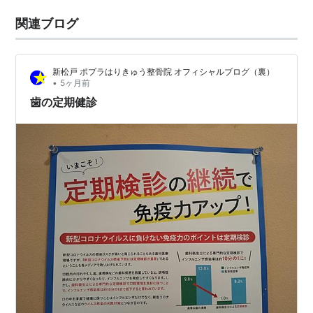
関連ブログ
新松戸 ポプラはりきゅう整骨院 オフィシャルブログ（裏）
•
5ヶ月前
歯の定期健診