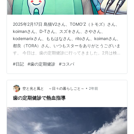
2025年2月17日 島猫V2さん、TOMO’Z（トモズ）さん、
koimanさん、D-Tさん、スズキさん、さやさん、
kodemarixさん、ももはなさん、ritoさん、koimanさん、
都良（TORA）さん、いつもスターをありがとうございま
す。 今日は、歯の定期健診に行ってきました。2月は検
診月間です。 1day1new.hatenadiary.com 自分で文章を
#
日記
#
歯の定期健診
#
コスパ
つくり、生成AIにフォーマット修正してもらいました。
本文開始 5カ月ぶりに歯医者に行ってきました。定期健
診です。本当は3カ月おきに年4回を勧められています
•
が、根がケチなもので「4カ月おきにすれば年3回で1回分
空と光と風と ～日々の暮らしごと～
2年前
浮くな…」などと思って…
歯の定期健診で熱血指導