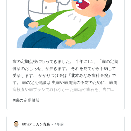
歯の定期点検に行ってきました。 半年に1回、「歯の定期
健診のおしらせ」が届きます。 それを見てから予約して
受診します。 かかりつけ医は「北本みなみ歯科医院」で
す。 歯の定期健診は 虫歯や歯周病の予防のために、歯周
病検査や歯ブラシで取れなかった歯垢や歯石を、専門の
器具を使って取り除きます。 虫歯や歯周病を早期発見し
#
歯の定期健診
て悪化する前に治療し、歯を長く健康に保つことを目的
としています。 定期点検は半年に一回です。 歯は大切で
す。 定期検診を受けることのメリットは 虫歯や歯周病の
•
早期発見につながります。 早期発見により、治療の負担
60'sアラカン青森
4年前