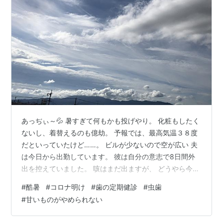
あっぢぃ～💦 暑すぎて何もかも投げやり。 化粧もしたく
ないし、着替えるのも億劫。 予報では、最高気温３８度
だといっていたけど……。 ビルが少ないので空が広い 夫
は今日から出勤しています。 彼は自分の意志で8日間外
出を控えていました。 咳はまだ出ますが、 どうやら今日
は対応しなければならない重要な案件があるよう。 夫が
#
酷暑
#
コロナ明け
#
歯の定期健診
#
虫歯
使っていた和室を掃除機できれいにし、 消毒液で拭い
#
甘いものがやめられない
て、布団を外に干し、シーツも洗濯しました。 昼食の準
備からも手が離れ、 私自身もすっきりした気分＼(^o^)／