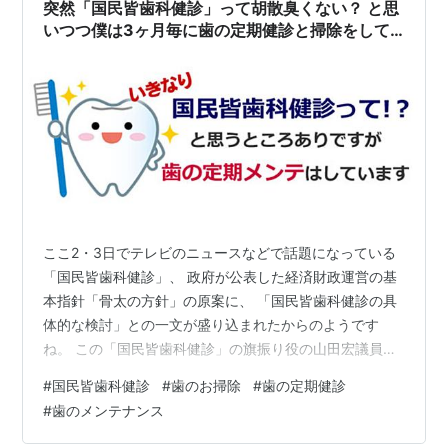
が軽減され、健康な歯を維持することができます。 定期
突然「国民皆歯科健診」って胡散臭くない？ と思
健診により、虫歯や歯周病…
いつつ僕は3ヶ月毎に歯の定期健診と掃除をして
います
ここ2・3日でテレビのニュースなどで話題になっている
「国民皆歯科健診」、 政府が公表した経済財政運営の基
本指針「骨太の方針」の原案に、 「国民皆歯科健診の具
体的な検討」との一文が盛り込まれたからのようです
ね。 この「国民皆歯科健診」の旗振り役の山田宏議員
は、 今年の7月に行われる予定の参院選で 日本歯科医師
#
国民皆歯科健診
#
歯のお掃除
#
歯の定期健診
連盟が支援する候補として出馬とのこと。 まあ、そうい
#
歯のメンテナンス
う政治家と業界との思惑があってと言うのは、 やはりそ
ういうことか、と思うのは別として、 歯を健康に保つの