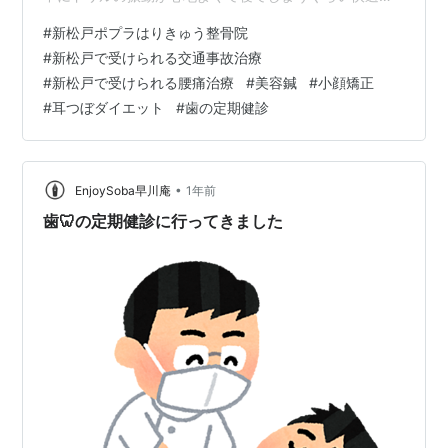
場所。 3ヶ月と言わず、月一くらいで定期健診を受けた
#
新松戸ポプラはりきゅう整骨院
いくらい。 でも普通に歯磨きしてたら、1ヶ月では取る程
#
新松戸で受けられる交通事故治療
の歯石は付かないから来院する必要はないらしい。 残
#
新松戸で受けられる腰痛治療
#
美容鍼
#
小顔矯正
念・・・。 徹底した問診と検査で痛みの原因を突き止め
#
耳つぼダイエット
#
歯の定期健診
治します！ポプラはりきゅう整骨院〒270-0034 千葉県
松戸市新松戸3-304ＴＥＬ ０４７－７１０－２８６１ホ
ームページ http:/…
•
EnjoySoba早川庵
1年前
歯🦷の定期健診に行ってきました