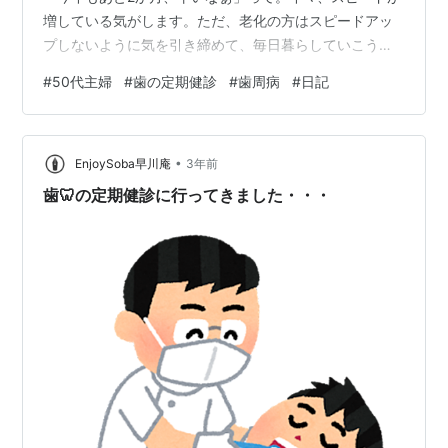
増している気がします。ただ、老化の方はスピードアッ
プしないように気を引き締めて、毎日暮らしていこうと
思います。笑 今日は、仕事から帰ってきて歯医者さんへ
#
50代主婦
#
歯の定期健診
#
歯周病
#
日記
行ってきました。半年ごとに歯医者さんから「定期健診
のお知らせ」のハガキが届くので、忘れずに定期健診を
受けることができます。私のモットーでもある「健康が
•
一番の節約」を実践するためにも、定期健診は大切だと
EnjoySoba早川庵
3年前
思っています。歯の治療は、場合によっては金額が高く
歯🦷の定期健診に行ってきました・・・
なるので、定期健診を受けることで少しでも長…