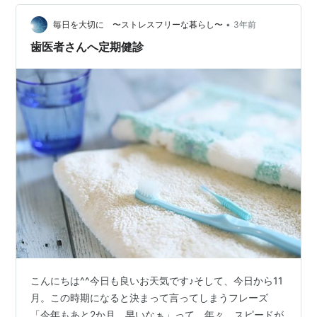
和室を取り戻したので、クーラー入れてゆっくりと過ご
す予定でしたが、 午前中にいくつかの用事を済ませ、 カ
•
毎日を大切に 〜ストレスフリーな暮らし〜
3年前
ーブスに行っただ…
歯医者さんへ定期健診
こんにちは^^今日も良いお天気です♪そして、今日から11
月。この時期になると決まって言ってしまうフレーズ
「今年もあと2か月、早いなぁ」って。年々、スピードが