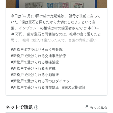
今日は3ヶ月に1回の歯の定期健診。 祖母が生前に言って
いた「歯は宝石と同じだから大切にしなよ」という言
葉。 インプラントの相場は街の歯医者さんでは1本30～
40万円。 歯が宝石と同価値なのは、祖母の言う通りだと
思う。 祖母は総入れ歯だったんで、言葉の意味が重い。
歯は何かあっても自然には治らないんでね。 具合が悪く
#
新松戸ポプラはりきゅう整骨院
なってから慌てても手遅れ。 祖母の言いつけを守って、
#
新松戸で受けられる交通事故治療
歯の状態はマメにチェックしてもらってます。 徹底した
#
新松戸で受けられる腰痛治療
問診と検査で痛みの原因を突き止め治します！ポプラは
#
新松戸で受けられる美容鍼
りきゅう整骨院〒270-0034 千葉県松戸市新松戸3-304
#
新松戸で受けられる小顔矯正
ＴＥＬ ０４７－７１０－２８６１ホームページ
#
新松戸で受けられる耳つぼダイエット
http://popu…
#
新松戸で受けられる骨盤矯正
#
歯の定期健診
ネットで話題
もっと見る