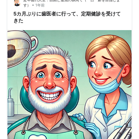
から自分の歯で一生美味しく食べるには「レッツ8020」
•
す）
1年前
「80歳になっても自分の歯を20本以上保ちましょう…
5カ月ぶりに歯医者に行って、定期健診を受けて
きた