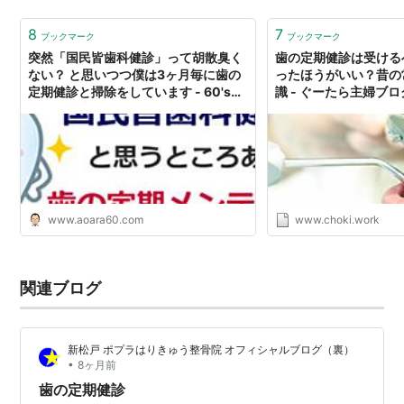
8
7
ブックマーク
ブックマーク
突然「国民皆歯科健診」って胡散臭く
歯の定期健診は受ける
ない？ と思いつつ僕は3ヶ月毎に歯の
ったほうがいい？昔の
定期健診と掃除をしています - 60'sア
識 - ぐーたら主婦ブ
ラカン青森
www.aoara60.com
www.choki.work
関連ブログ
新松戸 ポプラはりきゅう整骨院 オフィシャルブログ（裏）
•
8ヶ月前
歯の定期健診