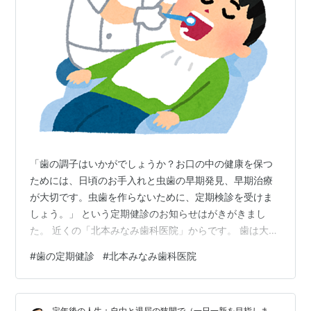
「歯の調子はいかがでしょうか？お口の中の健康を保つ
ためには、日頃のお手入れと虫歯の早期発見、早期治療
が大切です。虫歯を作らないために、定期検診を受けま
しょう。」 という定期健診のお知らせはがきがきまし
た。 近くの「北本みなみ歯科医院」からです。 歯は大切
です。 人間の永久歯は28本で、親知らずを加えると32本
#
歯の定期健診
#
北本みなみ歯科医院
になります。 歯の平均本数を年齢別でみますと 40歳代
は27.8本 60歳代は22.8本 70歳代は15.2本 80歳代は13.0
本となり40代を過ぎると歯を失う本数は加速します。 昔
定年後の人生：自由と退屈の狭間で（一日一新を目指しま