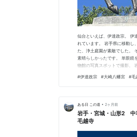
仙台といえば、伊達政宗。 伊
れています。 岩手県に移動し
た、浄土庭園が素敵でした。 
素晴らしかったです。 単眼鏡
物館の写真スポットで撮影。 
く頂きました。
#
伊達政宗
#
大崎八幡宮
#
毛
•
ある日 この道
2ヶ月前
岩手・宮城・山形2 
毛越寺