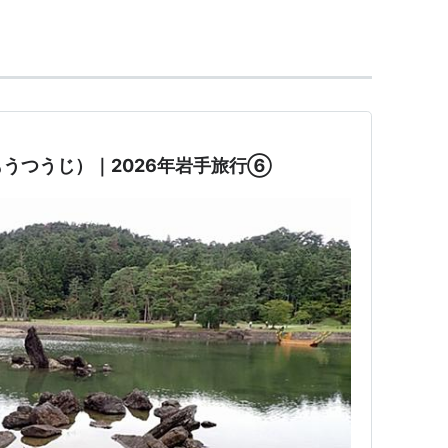
す。
読みません。
。
うつうじ）｜2026年岩手旅行⑥
になり、
のです。