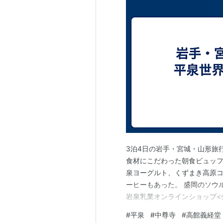
3泊4日の岩手・宮城・山形旅
食材にこだわった朝食ビュッフ
泉ヨーグルト、くずまき高原
ーヒーもあった。 盛岡のソウ
岩泉乳業オンラインショップ<公
線で約80分、9時20分に平泉
#
平泉
#
中尊寺
#
高館義経堂
め、切符を購入。 世界遺産「