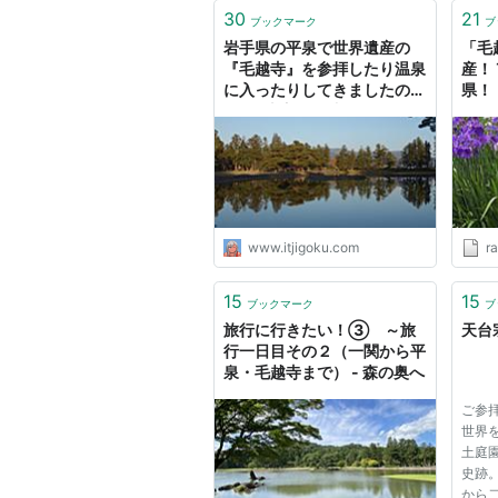
30
21
ブックマーク
ブ
岩手県の平泉で世界遺産の
「毛
『毛越寺』を参拝したり温泉
産！
に入ったりしてきましたの！
県！
- 元IT土方の供述
て人
www.itjigoku.com
r
15
15
ブックマーク
ブ
旅行に行きたい！③ ～旅
天台
行一日目その２（一関から平
泉・毛越寺まで） - 森の奥へ
ご参拝
世界
土庭
史跡
から