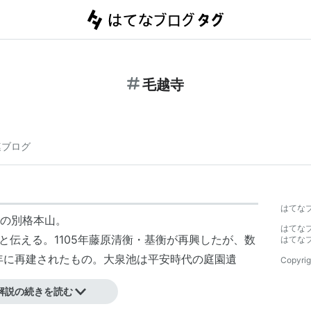
毛越寺
連ブログ
はてな
の別格本山。
はてな
と伝える。1105年藤原清衡・基衡が再興したが、数
はてな
9年に再建されたもの。大泉池は平安時代の庭園遺
Copyrig
解説の続きを読む