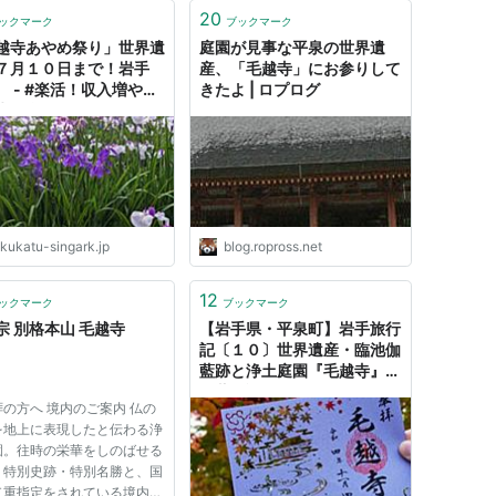
20
ックマーク
ブックマーク
越寺あやめ祭り」世界遺
庭園が見事な平泉の世界遺
７月１０日まで！岩手
産、「毛越寺」にお参りして
 - #楽活！収入増やし
きたよ | ロプログ
生を楽しく！
akukatu-singark.jp
blog.ropross.net
12
ックマーク
ブックマーク
宗 別格本山 毛越寺
【岩手県・平泉町】岩手旅行
記〔１０〕世界遺産・臨池伽
藍跡と浄土庭園『毛越寺』の
紅葉 - 旅のRESUME
の方へ 境内のご案内 仏の
を地上に表現したと伝わる浄
園。往時の栄華をしのばせる
。特別史跡・特別名勝と、国
二重指定をされている境内を