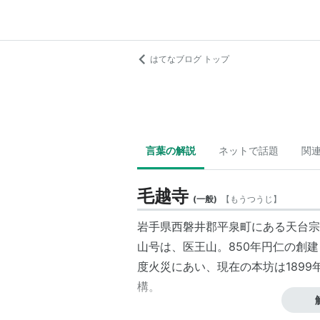
はてなブログ トップ
言葉の解説
ネットで話題
関
毛越寺
(
一般
)
【
もうつうじ
】
岩手県西磐井郡平泉町にある天台宗
山号は、医王山。850年円仁の創建
度火災にあい、現在の本坊は189
構。