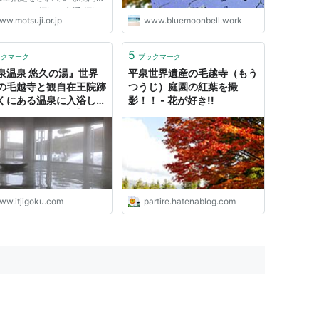
します。 拝観・交通 拝観
ww.motsuji.or.jp
www.bluemoonbell.work
拝観時間など、毛越寺を訪れ
に一度ご覧ください。毛越寺
行き方や、ガイド情報も掲載
5
ックマーク
ブックマーク
ます。 体験する 心か...
泉温泉 悠久の湯』世界
平泉世界遺産の毛越寺（もう
の毛越寺と観自在王院跡
つうじ）庭園の紅葉を撮
くにある温泉に入浴して
影！！ - 花が好き!!
したの！ - 元IT土方の供
ww.itjigoku.com
partire.hatenablog.com