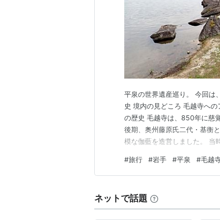
平泉の世界遺産巡り。 今回は
史 境内の見どころ 毛越寺への
の歴史 毛越寺は、850年に
後期、奥州藤原氏二代・基衡
模な伽藍を造営しました。 当
中尊寺をしのぐほどだったと
#
旅行
#
岩手
#
平泉
#
毛越
築を焼失しました。 しかし、
良好に残されており、特別史跡
ネットで話題