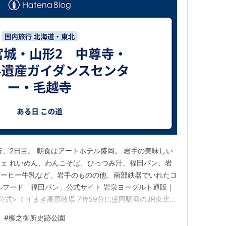
行、2日目。 朝食はアートホテル盛岡。 岩手の美味しい
ェ れいめん、わんこそば、ひっつみ汁、福田パン、岩
コーヒー牛乳など、岩手のものの他、南部鉄器でいれたコ
ルフード「福田パン」公式サイト 岩泉ヨーグルト通販｜
式> くずまき高原牧場 7時59分に盛岡駅発のJR東北本
駅に到着。 平泉駅は仙台エリアらしくSuicaは使えないた
#
柳之御所史跡公園
平泉―仏国土（浄土）を表す建築・庭園及び考古学的遺