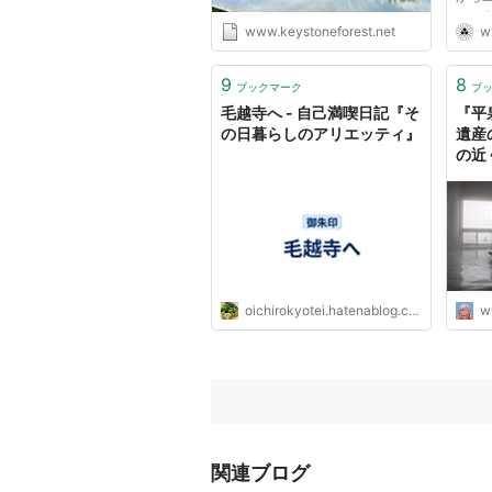
ご紹介
www.keystoneforest.net
w
料や
る前
への
9
8
ブックマーク
ブ
してい
毛越寺へ - 自己満喫日記『そ
『平
の日暮らしのアリエッティ』
遺産
の近
来ま
述
oichirokyotei.hatenablog.com
w
関連ブログ