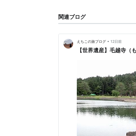
寺名の読みについて
毛越寺のパンフレットより
関連ブログ
毛越寺はモウツウジと読みま
通常、越という字をツウとは
•
えちこの旅ブログ
12日前
越は慣用音でオツと読みます
【世界遺産】毛越寺（も
従ってモウオツジがモウツジ
更にモウツウジに変化したも