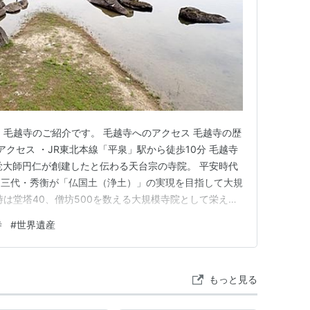
、毛越寺のご紹介です。 毛越寺へのアクセス 毛越寺の歴
アクセス ・JR東北本線「平泉」駅から徒歩10分 毛越寺
慈覚大師円仁が創建したと伝わる天台宗の寺院。 平安時代
と三代・秀衡が「仏国土（浄土）」の実現を目指して大規
時は堂塔40、僧坊500を数える大規模寺院として栄え、
『吾妻鏡』に記されていますが、度重なる火災で全ての建
寺
#
世界遺産
平安時代の姿を留める「浄土庭園」と伽藍の礎石が今も
・特別…
もっと見る