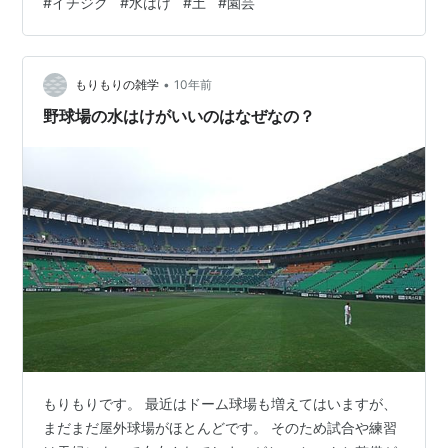
#
イチジク
#
水はけ
#
土
#
園芸
っても、ずっと水が溜まったまま。 棒で突いてみる 空気
がたまっているのかな？と思い棒で突いてみました。 そ
れでも変化なし。 突いたとき根っこの感触もないので、
•
根詰まりでもありません。 表面張力が原因だった？ ため
もりもりの雑学
10年前
しに鉢をゆすったり、動かしてみます。 すると水が出て
野球場の水はけがいいのはなぜなの？
きました！ …
もりもりです。 最近はドーム球場も増えてはいますが、
まだまだ屋外球場がほとんどです。 そのため試合や練習