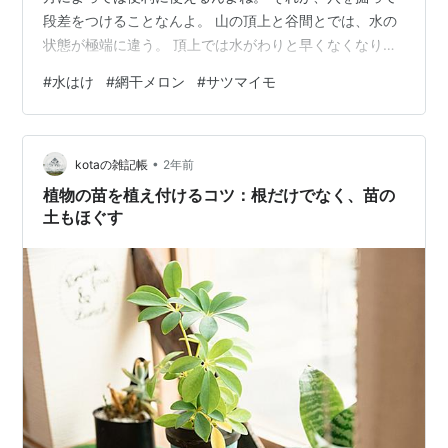
段差をつけることなんよ。 山の頂上と谷間とでは、水の
状態が極端に違う。 頂上では水がわりと早くなくなり、
水はけがええ土地に似た感じになる。 谷間には長いこと
#
水はけ
#
網干メロン
#
サツマイモ
雨水がたまり、雨がなくてもその水をしばらく保持でき
る。 頂上には水はけのええ土地に向いたもんを作ればよ
く、谷間には水を多く必要とするもんを植えたらええん
•
よね。 www.youtube.com そういう意味で、頂上には網
kotaの雑記帳
2年前
干メロンやサツマイモ、谷間にはカボチャやオクラやサ
植物の苗を植え付けるコツ：根だけでなく、苗の
トイモなんかを植えた…
土もほぐす