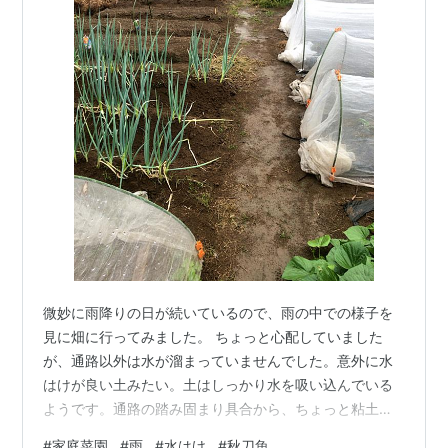
微妙に雨降りの日が続いているので、雨の中での様子を
見に畑に行ってみました。 ちょっと心配していました
が、通路以外は水が溜まっていませんでした。意外に水
はけが良い土みたい。土はしっかり水を吸い込んでいる
ようです。通路の踏み固まり具合から、ちょっと粘土質
っぽいかなと思っていたのですが、圃場にしているとこ
#
家庭菜園
#
雨
#
水はけ
#
秋刀魚