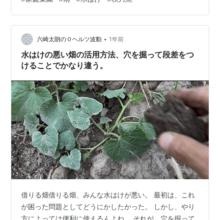
ろは柔らかくなっています。籾殻を入手出来れば、もう
少し土壌改善出来るんじゃないかな。 帰宅して、今年３
匹目のサンマを食べました。今年は安いといいますが、
•
１匹あたり300円くらいですかね。うん、まあまあ美味
六崎太朗の０ヘルツ波動
1年前
いです。 さあ、本格的な秋の到来です。 水はけ大丈夫み
水はけの悪い畑の活用方法、穴を掘って段差をつ
たい 一輪車にも水を溜めます しとしと雨で…
けることでかなり違う。
借りる畑借りる畑、みんな水はけが悪い。 最初は、これ
が困った問題としてどうにかしたかった。 しかし、やり
方によっては便利に使えるんよね。 それが、穴を掘って