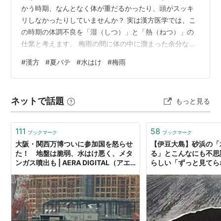
かう時期、なんとなく体が重だるかったり、頭がスッキ
リしなかったりしていませんか？ 実は漢方医学では、こ
の時期の体調不良を「湿（しつ）」と「熱（ねつ）」の
仕業と考えます。 梅雨の間に体の中に溜まった余分な水
分（湿）が、夏の急激な暑さ（熱）によって温められる
#
漢方
#
夏バテ
#
水はけ
#
梅雨
と、まるで体の中が「サウナ状態」になってしまうので
す。これが、だるさ、食欲不振、むくみ、そして熱中症
の一歩手前の脱力感を引き起こします。 今回は、この時
ネットで話題
もっと見る
期に心と体の「水はけ」を良くし、夏を元気に乗り切る
ための、おすすめ漢方薬をご紹介します。 ① 体の「サ
ウナ状態」をスッキリさせる：五苓散（ごれい…
111
58
ブックマーク
ブックマーク
大阪・関西万博ついに参加国を怒らせ
【伊豆大島】砂浜の「
た！ 地盤は脆弱、水はけ悪く、メタ
る」とこんなにも不思
ンガス噴出も | AERA DIGITAL（アエ
らしい「ずっと見てら
ラデジタル）
様…」