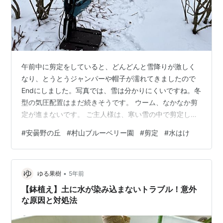
午前中に剪定をしていると、どんどんと雪降りが激しく
なり、とうとうジャンパーや帽子が濡れてきましたので
Endにしました。写真では、雪は分かりにくいですね。冬
型の気圧配置はまだ続きそうです。 ウーム、なかなか剪
定が進まないです。 ご主人様は、寒い雪の中で剪定して
いる間、看板犬タロウは、いつもの椅子で丸くなって暖
#
安曇野の丘
#
村山ブルーベリー園
#
剪定
#
水はけ
をとっていました。どっちがご主人様か、逆転していま
す。でも、タロウは可愛いからいいかな。 ＜栽培仲間の
ＢＢ園＞ 午後は、松本インター近くでＢＢ農園を経営し
•
ている栽培仲間へ遊びに行きました。松本は雪が舞って
ゆる果樹
5年前
いる程度でした。 農園の水はけを良くするためにドリル
【鉢植え】土に水が染み込まないトラブル！意外
を購入したので、見せて頂きました。本…
な原因と対処法