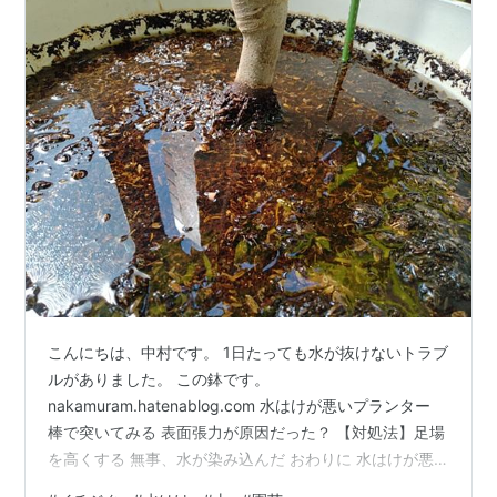
こんにちは、中村です。 1日たっても水が抜けないトラブ
ルがありました。 この鉢です。
nakamuram.hatenablog.com 水はけが悪いプランター
棒で突いてみる 表面張力が原因だった？ 【対処法】足場
を高くする 無事、水が染み込んだ おわりに 水はけが悪
いプランター 水やりをしてから1日たっています。 1日た