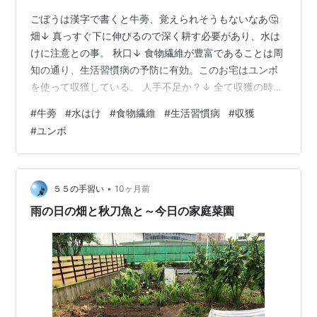
ごぼうは漢字で書くと牛蒡、覚えられそうもないなあ🤔
畑↓ 真っすぐ下に伸びるので深く耕す必要があり、水は
けに注意との事。 秋口↓ 食物繊維が豊富であることは周
知の通り、生活習慣病の予防に有効。このお宅はユンボ
を使って収獲している。 人手不足か？↓ 全て収獲の時期
だが人手が足りないのか大夫残っている。どんな料理に
#
牛蒡
#
水はけ
#
食物繊維
#
生活習慣病
#
収獲
でも混ぜ込むと一味違うが、ほとんど買ったことがな
#
ユンボ
い。 群馬中央ギター学院のトップページへリンクしま
す。 中央マンドリンクラブのページへリンクします。 フ
ランク永井鉛筆画前橋展示室のページへリンクします。
•
５５の手習い
10ヶ月前
雨の日の畑と秋刀魚と～今日の家庭菜園