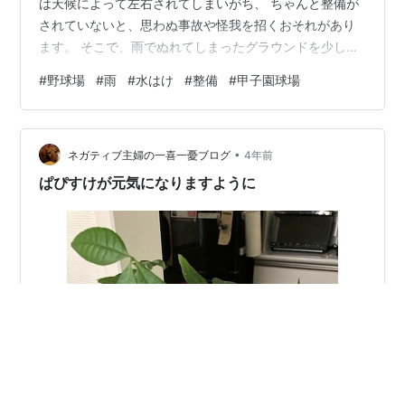
は天候によって左右されてしまいがち、 ちゃんと整備が
されていないと、思わぬ事故や怪我を招くおそれがあり
ます。 そこで、雨でぬれてしまったグラウンドを少しで
も早く乾かすために、グラウンドには水はけをよくする
#
野球場
#
雨
#
水はけ
#
整備
#
甲子園球場
ためのいろいろな工夫がされているんですね。 ・野球場
の水はけがいいのはなぜ？ ・球場の形状に工夫がされて
いる についてお話ししますね。
•
ネガティブ主婦の一喜一憂ブログ
4年前
ぱぴすけが元気になりますように