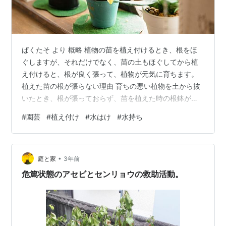
ぱくたそ より 概略 植物の苗を植え付けるとき、根をほ
ぐしますが、それだけでなく、苗の土もほぐしてから植
え付けると、根が良く張って、植物が元気に育ちます。
植えた苗の根が張らない理由 育ちの悪い植物を土から抜
いたとき、根が張っておらず、苗を植えた時の根鉢がそ
のまま残っていたことはありませんか？ 根をほぐして苗
#
園芸
#
植え付け
#
水はけ
#
水持ち
を植えたはずなのに、植え付け後も根鉢から外に根が伸
びて行かないときがあります。 良い土とは水はけのよい
土である、とよく言われます。そのため、購入した苗を
•
水はけの良い培養土に植える方が多いと思います。しか
庭と家
3年前
し、購入した苗の根鉢の土と、植え付ける際の培養土の
危篤状態のアセビとセンリョウの救助活動。
水はけが大きく異なっていると、根が張っ…