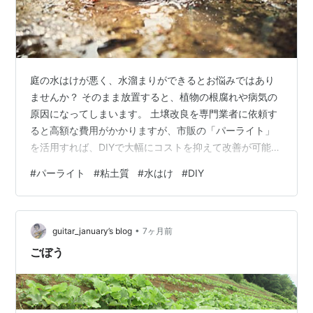
庭の水はけが悪く、水溜まりができるとお悩みではあり
ませんか？ そのまま放置すると、植物の根腐れや病気の
原因になってしまいます。 土壌改良を専門業者に依頼す
ると高額な費用がかかりますが、市販の「パーライト」
を活用すれば、DIYで大幅にコストを抑えて改善が可能で
す。 本記事では、粘土質の土壌で水はけが悪くなる原因
#
パーライト
#
粘土質
#
水はけ
#
DIY
と、パーライトを使った具体的な水溜まり解消法を分か
りやすく解説します。 初心者でも簡単に実践できる土壌
改良のステップを紹介しますので、ぜひ挑戦してみてく
•
ださい。 ***目次*** 粘土質の庭土で水はけが悪くなる4
guitar_january’s blog
7ヶ月前
つの原因 パーライトとは？種類・特徴と水溜まりを解消
ごぼう
する使い方 パーライトの基…