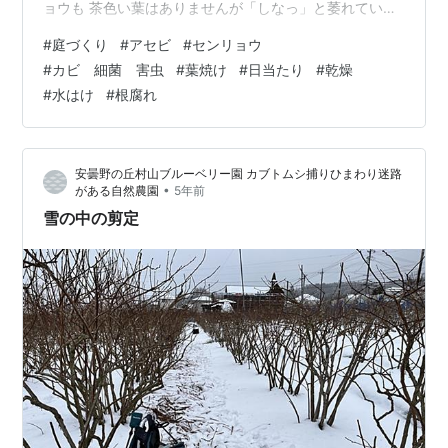
ョウも 茶色い葉はありませんが「しなっ」と萎れている
のです。 アセビとセンリョウを植えたお話は下記をご覧
#
庭づくり
#
アセビ
#
センリョウ
ください。 niwaie-kaede.com 葉に斑点や粉を吹いたり
#
カビ 細菌 害虫
#
葉焼け
#
日当たり
#
乾燥
とかもなく枝にコブなどもありません。 そうなる原因の
#
水はけ
#
根腐れ
カビや細菌や害虫などではないことが分かります。 萎れ
た葉や茶色の葉から日が当たり過ぎて葉焼けを起こした
のかとも考えました。 アセビの栽培環境は午前中に日が
安曇野の丘村山ブルーベリー園 カブトムシ捕りひまわり迷路
当た…
•
がある自然農園
5年前
雪の中の剪定