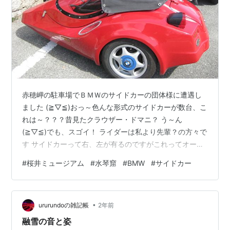
赤穂岬の駐車場でＢＭＷのサイドカーの団体様に遭遇し
ました (≧▽≦)おっ～色んな形式のサイドカーが数台、こ
れは～？？？昔見たクラウザー・ドマニ？ う～ん
(≧▽≦)でも、スゴイ！ ライダーは私より先輩？の方々で
す サイドカーって右、左が有るのですがこれってオーナ
ーの好み？なんでしょうか この駐車場から上に上がる道
#
桜井ミュージアム
#
水琴窟
#
BMW
#
サイドカー
が有ります、そこには桜井ミュージアムが有ります ココ
ですね お邪魔します～ 焼き物の展示館なんですが、カフ
ェも有り、お庭が素敵で数個の水琴窟が有るんです 土禁
•
なんでスリッパに履き替えて～入館料５００円を払いま
ururundoの雑記帳
2年前
す この入館券は500円の金券として使えます それでは～
融雪の音と姿