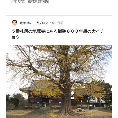
#
水琴窟
#
駒木野病院
贈されました。一部が改修され、周囲は池泉回遊式庭
園・枯山水・露地を備えた庭園に整備されて、平成２４
年に開園されました。 エリアごとにコラージュ画像で紹
介します。（★撮影日は２０２６年５…
•
定年後の生活ブログ
6ヶ月前
５番札所の地蔵寺にある樹齢８００年超の大イチ
ョウ