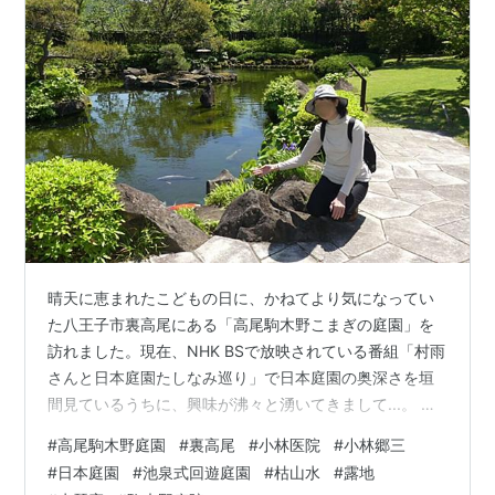
晴天に恵まれたこどもの日に、かねてより気になってい
た八王子市裏高尾にある「高尾駒木野こまぎの庭園」を
訪れました。現在、NHK BSで放映されている番組「村雨
さんと日本庭園たしなみ巡り」で日本庭園の奥深さを垣
間見ているうちに、興味が沸々と湧いてきまして...。 こ
の庭園内にある建物は、大正から昭和にかけて医師とし
#
高尾駒木野庭園
#
裏高尾
#
小林医院
#
小林郷三
て活躍した小林郷三きょうぞう氏(↑)が診療所と住居を兼
#
日本庭園
#
池泉式回遊庭園
#
枯山水
#
露地
用していた元小林医院の日本家屋で、後に八王子市に寄