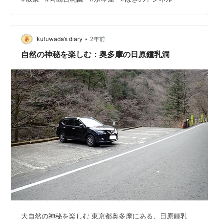
「萩まつり」では、萩のトンネルが見頃を迎え、深まる
秋を感じることができます。向島百花園の「秋の七草」
は、一般的な秋の七草（萩、尾花（薄）、葛、撫子、女
•
郎花、藤袴、桔梗）とは少し異なり、園を造った佐原鞠
kutuwada’s diary
2年前
塢が選んだものです。 夏の七草 古くから宮中に伝わる七
自然の神秘を楽しむ：奥多摩の日原鍾乳洞
夕の儀式に備えられる七草で女郎花オミ…
大自然の神秘を楽しむ 東京都奥多摩にある、日原鍾乳