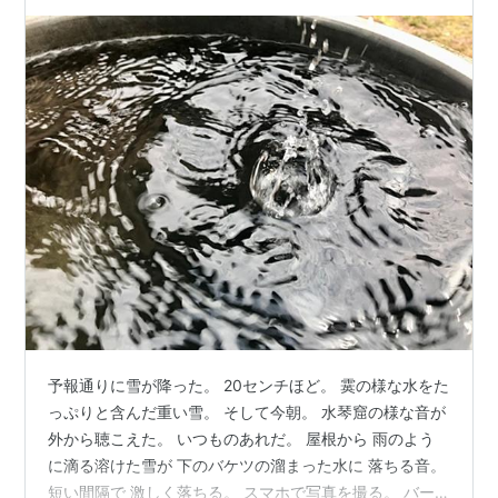
おすすめあまおうソフト…
予報通りに雪が降った。 20センチほど。 霙の様な水をた
っぷりと含んだ重い雪。 そして今朝。 水琴窟の様な音が
外から聴こえた。 いつものあれだ。 屋根から 雨のよう
に滴る溶けた雪が 下のバケツの溜まった水に 落ちる音。
短い間隔で 激しく落ちる。 スマホで写真を撮る。 バー