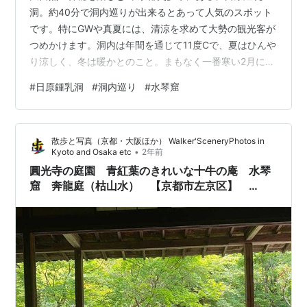
洞。約40分で洞内巡りが出来るとあって人気のスポット
です。特にGWや真夏には、清涼を求めて大勢の観光客が
つめかけます。洞内は年間を通じて11度Cで、夏はひんや
り涼しく、冬は暖かとのこと。まもなく一番寒い2月にな
る前の1月27日に入洞してきました。つらら状に垂れ下が
#
日原鍾乳洞
#
洞内巡り
#
水琴窟
る鍾乳石は3センチ伸びるのに200年。上に向かって成長
する石筍は400年の歳月がかかるそうです。さらに、平
成8年の8月には大宮殿には水琴窟が設置されて水琴の音
散歩と写真（京都・大阪ほか） Walker'SceneryPhotos in
を楽しむことができます。 基本情報 住所 東京都西多摩
•
Kyoto and Osaka etc
2年前
郡奥多摩町日原1052 問い合わせ先 0428-83-8491 料金
圓光寺の庭園 青紅葉のきれいな十牛の庵 水琴
大人…
窟 奔龍庭（枯山水） 【京都市左京区】
20240804