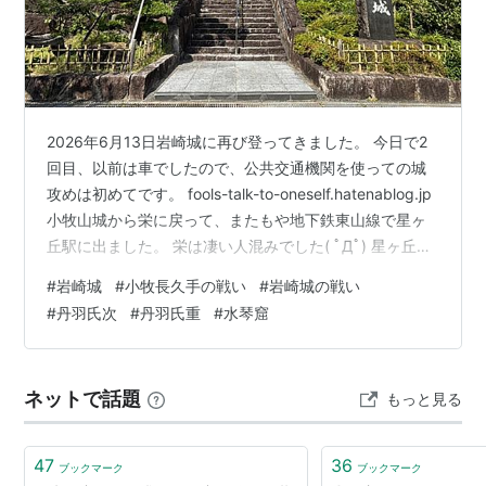
2026年6月13日岩崎城に再び登ってきました。 今日で2
回目、以前は車でしたので、公共交通機関を使っての城
攻めは初めてです。 fools-talk-to-oneself.hatenablog.jp
小牧山城から栄に戻って、またもや地下鉄東山線で星ヶ
丘駅に出ました。 栄は凄い人混みでした( ﾟДﾟ) 星ヶ丘の
高級住宅街に行くと、さすがに人出はそこまでではあり
#
岩崎城
#
小牧長久手の戦い
#
岩崎城の戦い
ません。 今度はバスですが、なかなか名鉄バスさんの乗
#
丹羽氏次
#
丹羽氏重
#
水琴窟
り場を見つけられません(´･ω･`) 名古屋市営バスの運転手
さんにお聞きして、ようやく理解できました。 しかしバ
スに飛び乗ったのは良かったのですが、どうも路線が違
ネットで話題
もっと見る
う。 いや違うというか、途…
47
36
ブックマーク
ブックマーク