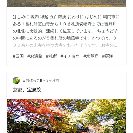
はじめに 境内 縁起 五百羅漢 おわりに はじめに 鳴門市に
ある１番札所霊山寺から１０番札所切幡寺までは吉野川
の北側に比較的、連続して位置しています。 ちょうどそ
の中間にあるのが５番札所の地蔵寺です。かつては、３
００余りの末寺を持つ大寺であったようです。 お寺の栄
華を見てきたであろう樹齢８００年を超す大イチョウが
#
四国
#
お遍路
#
札所
#
イチョウ
#
水琴窟
#
羅漢
境内の真ん中にありました。 幹の太さから歴史と生命力
を感じることができます。 境内 仁王門 金剛力士像では
なく多聞天と持国天の二天像が置かれています。 通常は
•
右が阿形で左が吽形なのですが、地蔵寺では阿吽が逆で
日向ぼっこⅡ
8ヶ月前
す。 鐘楼と修行大師 仁王門を入って、すぐ左手に鐘楼が
京都、宝泉院
あり、修行大師さまがお出…