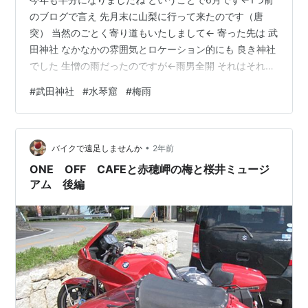
のブログで言え 先月末に山梨に行って来たのです（唐
突） 当然のごとく寄り道もいたしまして← 寄った先は 武
田神社 なかなかの雰囲気とロケーション的にも 良き神社
でした 生憎の雨だったのですが←雨男全開 それはそれで
良かったです なかでも 水琴窟 (↓動画撮ってきました）
#
武田神社
#
水琴窟
#
梅雨
youtube.com なかなかの音色 ところ変わって うちの庭
にも こんな物がありまして 持て余している 鉢と受け皿
100均の排水口に置くやつ 靴紐と余った紐 詰まりにくい
•
洗面台用ゴミストッパー posted with カエレバ 楽天市場
バイクで遠足しませんか
2年前
Amazon これらを乗っけた…
ONE OFF CAFEと赤穂岬の梅と桜井ミュージ
アム 後編