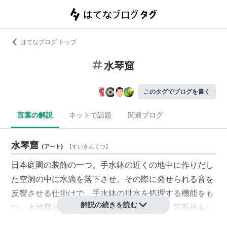
はてなブログ トップ
水琴窟
このタグでブログを書く
言葉の解説
ネットで話題
関連ブログ
水琴窟
(
アート
)
【
すいきんくつ
】
日本庭園
の
装飾
の一つ。手水鉢の近くの地中に作りだし
た空洞の中に水滴を落下させ、その際に発せられる音を
反響させる仕掛けで、手水鉢の排水を処理する機能をも
解説の続きを読む
つ。水琴窟という名称の由来は不明である。同系統もし
くは同義の言葉に「洞水門」がある。「伏鉢水門」、