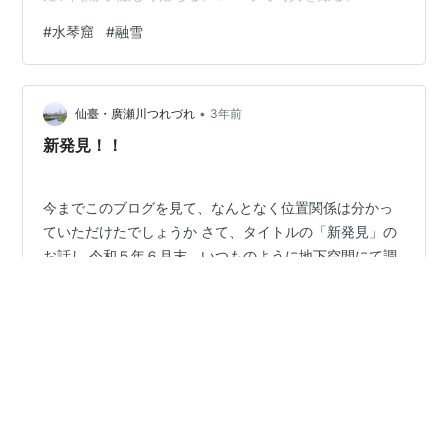
スト機能で 水滴の落ちた瞬間をババババっと。 30枚ほ
#
水琴窟
#
融雪
ど撮れたが どれも面白く どんどん削除し 結局選んだ後
に やっぱりあれの方が良かったか？と 迷う。 目で見て
も記憶に残らない水の飛沫。 写真に撮れば それらは生き
•
生きと踊り跳ねていた。
仙臺・廣瀬川つれづれ
3年前
新発見！！