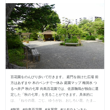
百花園をのんびり歩いて行きます。 庭門を抜けた広場 前
方はあずまや 木のベンチで一休み 庭園マップ 梅洞水 つ
るべ井戸 秋の七草 向島百花園では、佐原鞠塢が独自に選
定した「秋の七草」を見ることができます。具体的に
は、「ねりの花、ごじ、ゆうがお、おしろい花、たまず
きは、ひおうぎ、りんどうの花」です。向島百花園の
#
散策
#
向島百花園
#
水琴窟
#
はぎのトンネル