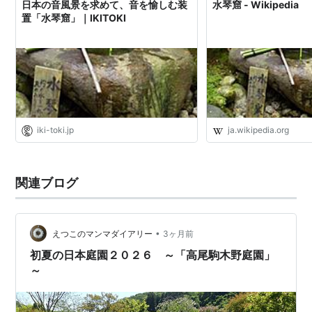
日本の音風景を求めて、音を愉しむ装
水琴窟 - Wikipedia
置「水琴窟」｜IKITOKI
iki-toki.jp
ja.wikipedia.org
関連ブログ
•
えつこのマンマダイアリー
3ヶ月前
初夏の日本庭園２０２６ ～「高尾駒木野庭園」
～