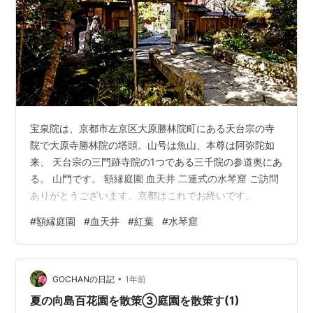
宝泉院は、京都市左京区大原勝林院町にある天台宗の寺
院で大原寺勝林院の塔頭。山号は魚山、本尊は阿弥陀如
来、 天台宗の三門跡寺院の1つである三千院の参道奥にあ
る。 山門です。 額縁庭園 血天井 二連式の水琴窟 ご訪問
ありがとうございます。京都はこれでお終いです。
#
額縁庭園
#
血天井
#
紅葉
#
水琴窟
•
GOCHANの日記
1年前
夏の向島百花園を散策③庭園を散策す(1)