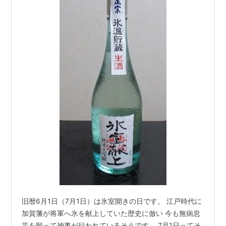
旧暦6月1日（7月1日）は氷室開きの日です。 江戸時代に
加賀藩が将軍へ氷を献上していた歴史に倣い 今も無病息
災を願って神事が行われているそうです。 7月1日ってそ