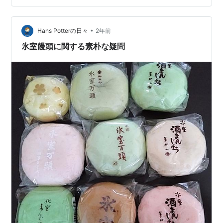
に当たる７月1日に合わせ、東京でも幾つかのお店の氷室
饅頭を楽しめるようになりました。 そのせいか、毎年一
つ、二つと知人に頂く機会もあり、自分ではわざわざ買
•
Hans Potterの日々
2年前
いに行くこともなかったのですが、昨年頂いた…
氷室饅頭に関する素朴な疑問