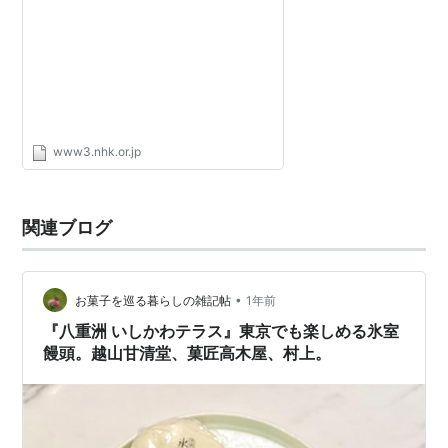
www3.nhk.or.jp
関連ブログ
•
お菓子を巡る暮らしの雑記帖
1年前
『八重洲 いしかわテラス』東京でも楽しめる氷室
饅頭。越山甘清堂、菓匠高木屋、村上。