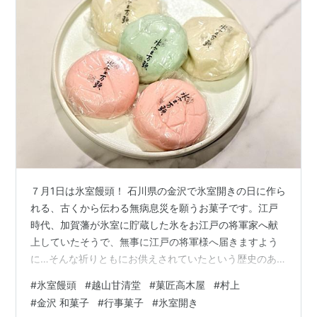
７月1日は氷室饅頭！ 石川県の金沢で氷室開きの日に作ら
れる、古くから伝わる無病息災を願うお菓子です。江戸
時代、加賀藩が氷室に貯蔵した氷をお江戸の将軍家へ献
上していたそうで、無事に江戸の将軍様へ届きますよう
に…そんな祈りともにお供えされていたという歴史のあ
るお饅頭なのです。とはいえ東京で生まれ育った者にと
#
氷室饅頭
#
越山甘清堂
#
菓匠高木屋
#
村上
ってはいただく習慣はもちろん、出会う機会さえなかっ
#
金沢 和菓子
#
行事菓子
#
氷室開き
たまるで無縁なお菓子でした。それが昨今では氷室開き