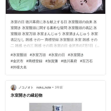
氷室の日 徳川幕府に氷を献上する日 氷室饅頭の由来 氷
室開き 氷室饅頭に関する素朴な疑問 氷室饅頭の表記 氷
室饅頭 氷室万頭 氷室まんじゅう 氷室酒まんじゅう 氷室
表記なし 雑感 その一 商標登録 氷室饅頭 氷室 雑感 その
二 雑感 その三 雑感 その四 氷室の日 金沢市の7月1日（旧
暦の六月朔日）は「氷室の日」です。 氷室饅頭を食べて
#
氷室饅頭
#
氷室万頭
#
氷室の日
#
氷室開き
無病息災を祈る日で、この日の前後には推しのお店の商
#
金沢市
#
商標登録
#
加賀藩
#
徳川幕府
#
百万石
品を配ったり、また頂いたりと、氷室饅頭を見ない日は
#
外様大名
ありません。 この時期の金沢市民はご飯より氷室饅頭を
食べる量が多い＝一日三食氷室饅頭とも言われています
（笑） 今回は氷室饅頭自体の味や種類についてのブログ
ではあ…
•
ノコノオト noko_note
3年前
氷室開きの縁起物