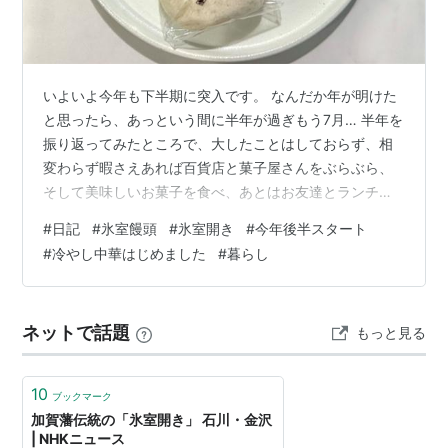
いよいよ今年も下半期に突入です。 なんだか年が明けた
と思ったら、あっという間に半年が過ぎもう7月… 半年を
振り返ってみたところで、大したことはしておらず、相
変わらず暇さえあれば百貨店と菓子屋さんをぶらぶら、
そして美味しいお菓子を食べ、あとはお友達とランチや
お茶を楽しむくらいという、変わり映えのない暮らしで
#
日記
#
氷室饅頭
#
氷室開き
#
今年後半スタート
す。メインブログも8年目に入り、Xはといえば本格的に
#
冷やし中華はじめました
#
暮らし
ツイートを始めて約1年弱。 どちらもぼちぼちと惰性で続
けている感ありですが、ふと時間を無駄にしているよう
な気にしばしばなったりしています。まるで生産性のな
ネットで話題
もっと見る
いことに少なくない時間を費やし、楽しいのならまだし
も、惰性で続けているなんて、あまりにも…
10
ブックマーク
加賀藩伝統の「氷室開き」 石川・金沢
| NHKニュース