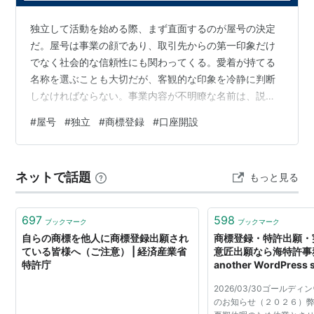
第五条 商標登録を受けようとする者は、次に掲
独立して活動を始める際、まず直面するのが屋号の決定
げる事項を記載した願書に必要な書面を添付して
だ。屋号は事業の顔であり、取引先からの第一印象だけ
特許庁長官に提出しなければならない。
でなく社会的な信頼性にも関わってくる。愛着が持てる
一 商標登録出願人の氏名又は名称及び住所
名称を選ぶことも大切だが、客観的な印象を冷静に判断
又は居所
しなければならない。事業内容が不明瞭な名前は、説明
二 商標登録を受けようとする商標
の手間が増えるだけでなくビジネスチャンスを逃す恐れ
#
屋号
#
独立
#
商標登録
#
口座開設
もある。 Web業界で活動する場合、提供するサービスが
三 指定商品又は指定役務並びに第六条第二
直感的に伝わる言葉を盛り込むのが効果的だ。職種名が
項の政令で定める商品及び役務の区分
含まれていると、検索で見つけやすくなるなどの利点が
（第２項以下略）
ネットで話題
もっと見る
ある。また、銀行口座の開設などを想定し、聞き取りや
すく書きやすい名称にすることも重要だろう。複雑な綴
なお、特許権／実用新案権／意匠権では、創作をした者
りや発音が難しい言葉は、実務上のミスやストレス…
697
598
ブックマーク
ブックマーク
がまず「特許／実用新案登録／意匠登録を受ける権利」
自らの商標を他人に商標登録出願され
商標登録・特許出願・
ている皆様へ（ご注意） | 経済産業省
意匠出願なら海特許事務所
を取得し、他の者は創作者からこの権利を譲り受けなけ
特許庁
another WordPress s
れば出願ができませんが（著作権も「著作者」がまず取
2026/03/30ゴールデ
得する）、商標権についてはそのような規定がありませ
のお知らせ（２０２６）
ん。これは、商標権が、特許権・実用新案権・意匠権と