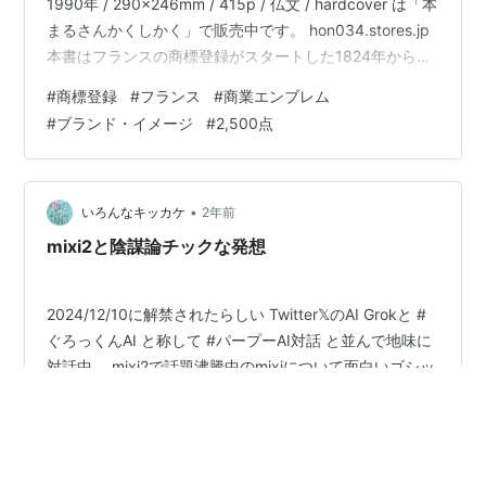
1990年 / 290x246mm / 415p / 仏文 / hardcover は「本
まるさんかくしかく」で販売中です。 hon034.stores.jp
本書はフランスの商標登録がスタートした1824年から
1974年までの企業の商業エンブレムをなんと2,500点も
#
商標登録
#
フランス
#
商業エンブレム
紹介した1冊。27章に分類したブランド・イメージがカラ
#
ブランド・イメージ
#
2,500点
ー図版を交えて収録されています。凄い。
•
いろんなキッカケ
2年前
mixi2と陰謀論チックな発想
2024/12/10に解禁されたらしい Twitter𝕏のAI Grokと #
ぐろっくんAI と称して #パープーAI対話 と並んで地味に
対話中。 mixi2で話題沸騰中のmixiについて面白いゴシッ
プ情報キャッチしたので…ぐろっ君にサラリと言及して
みる。最近はとりあえずAIに軽く投げるのが、習慣にな
ってきたわ。決して依存ではなくて、とりあえずいろん
#
mixi２
#
商標登録
#
陰謀論
なアングルから投げてみるってのを凝縮してやるには、