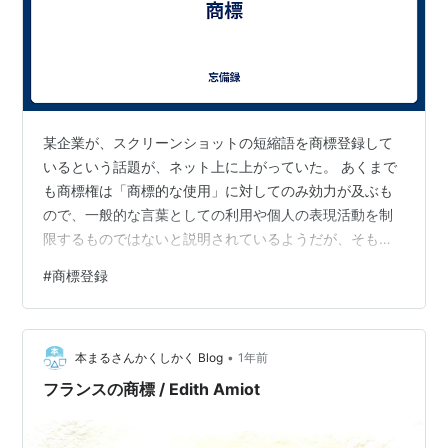
某企業が、スクリーンショットの短縮語を商標登録して
いるという話題が、ネット上に上がっていた。 あくまで
も商標権は「商標的な使用」に対してのみ効力が及ぶも
ので、一般的な言葉としての利用や個人の表現活動を制
限するものではないと説明されているようだが、そもそ
も、一般的に使用されている言葉を一企業が商標登録で
#
商標登録
きてしまう、というのがおかしいような気がする。 先に
企業が商品名として出したものが広まっていって、一般
的になった言葉であるのなら、商標登録されるのも分か
•
るが、当該企業は、別に、商品名として使っているわけ
本まるさんかくしかく Blog
1年前
ではないらしい。事業保全および「将来的な活用の可能
フランスの商標 / Edith Amiot
性」を踏まえて取得・管理しているという。こんな…