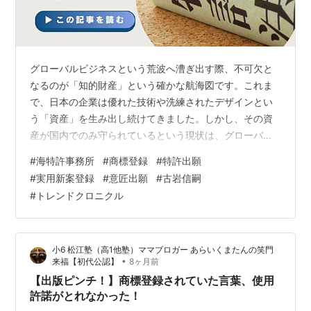
き、その意匠について意匠登録を受けることがで
きる。
著作権法第17条第1項 著作者は、次条第1項、第
19条第1項及び第10条第1項に規定する権利（以下
グローバルビジネスという荒波へ漕ぎ出す際、不可欠と
「著作者人格権」という。）並びに第21条から第
なるのが「知的財産」という確かな航海図です。これま
28条までに規定する権利（以下「著作権」とい
で、日本の企業は優れた技術や洗練されたデザインとい
う。）を享有する。
う「資産」を生み出し続けてきました。しかし、その資
産が国内でのみ守られているという現状は、グローバル
市場においては無防備に等しいと言えます。 いざ、海を
商標登録出願があった場合、審査官が審査をします。
#
海特許事務所
#
商標登録
#
特許出願
越えてビジネスを展開しようとした時、経営者や知財担
#
実用新案登録
#
意匠出願
#
古岩信嗣
当者の方々は、各国の複雑な法制度、多額のコスト、そ
#
トレンドクロニクル
（審査官による審査）
して「国内での権利は海外で通用しない」という壁に直
面します。「自社の独自デザインが模倣されるのではな
第十四条 特許庁長官は、審査官に商標登録出願
いか」「複雑な海外出願を、どこに相談すればいいのか
を審査させなければならない。
小6 松江塾（高1他塾）ママブロガー あらいくまたんの笑門
分からない」。そうした不安は、多くの企業が抱える…
•
来福【初代公認】
8ヶ月前
【出版ピンチ！】商標登録されていた言葉、使用
審査官は、商標登録出願に拒絶理由がない場合には、商
許諾がとれなかった！
標登録をすべき旨の査定をします。