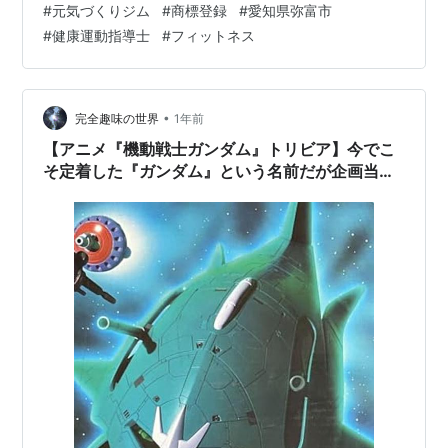
#
元気づくりジム
#
商標登録
#
愛知県弥富市
いただいています。 なぜ数あるフィットネスジムの中
#
健康運動指導士
#
フィットネス
で、私たちの施設が選ばれ続けているのでしょうか？ そ
の答えは、単なる筋力トレーニングを超えた「総合的な
健康づくり」にあります。 商標登録が示す独自性とは 商
標登録第5769256号の意味 『元気づくりジム』という名
•
完全趣味の世界
1年前
称は、特許庁により正式に…
【アニメ『機動戦士ガンダム』トリビア】今でこ
そ定着した『ガンダム』という名前だが企画当初
は名前が二転三転した？