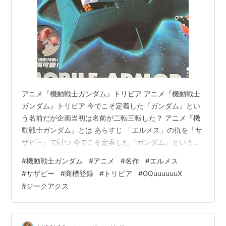
アニメ『機動戦士ガンダム』トリビア アニメ『機動戦士
ガンダム』トリビア 今でこそ定着した『ガンダム』とい
う名前だが企画当初は名前が二転三転した？ アニメ『機
動戦士ガンダム』とは あらすじ 「エルメス」の仇を「サ
ザビー」で討つ 今でこそ定着した『ガンダム』という名
前だが企画当初は名前が二転三転した？ アニメ『機動戦
#
機動戦士ガンダム
#
アニメ
#
名作
#
エルメス
士ガンダム』とは アニメ『機動戦士ガンダム』とは、
#
サザビー
#
商標登録
#
トリビア
#
GQuuuuuuX
『無敵超人ザンボット3』『無敵鋼人ダイターン3』を経
#
ジークアクス
て富野由悠季氏が手がけたロボットアニメ。 名古屋テレ
ビ発テレビ朝日系列で1979年4月7日から1980年1月26日
まで放送。 全43話。 宇宙世紀としては79年9月18日～