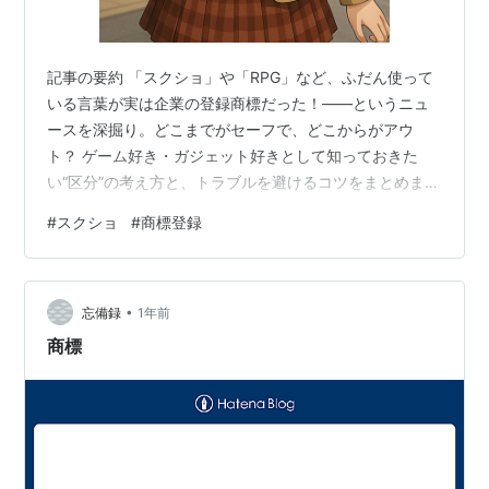
記事の要約 「スクショ」や「RPG」など、ふだん使って
いる言葉が実は企業の登録商標だった！――というニュ
ースを深掘り。どこまでがセーフで、どこからがアウ
ト？ ゲーム好き・ガジェット好きとして知っておきた
い“区分”の考え方と、トラブルを避けるコツをまとめまし
た。 本編 「スクショ」が商標登録されてしまっていると
#
スクショ
#
商標登録
いうニュースを見て、思わずフリーズ💦――「え、スク
ショって誰かの持ち物なの!?」 1. そもそも「スクショ」
は誰の登録商標？ 権利者：GMOメディア（インターネッ
•
トサービス企業） 登録時期：2015年（区分42＝ウェブ
忘備録
1年前
サイト制作・保守など） 最近の騒動：LINEスタンプ名に
商標
「スクショしよ」…