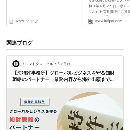
夏期休暇のため休業とさ
和８年４月２９日（水）
は異なり、商標を創作したこと自体の価値を認める建前
（水） 休業期間中にご連
に立っていない（いわば、商標を「創作物」ではなく単
しては、令和８年５月７
www.jpo.go.jp
www.kaipat.com
対応させて頂きます。 大
なる「選択物」として捉えている）ためです。
きを読む） 2025/...
（参考）
関連ブログ
特許法第29条第1項柱書 産業上利用することがで
きる発明をした者は、次に掲げる発明を除き、そ
•
トレンドクロニクル
3ヶ月前
の発明について特許を受けることができる。
【海特許事務所】グローバルビジネスを守る知財
実用新案法第3条第1項柱書 産業上利用すること
戦略のパートナー｜業務内容から海外出願まで徹
ができる考案であつて物品の形状、構造又は組合
底解説
せに係るものをした者は、次に掲げる考案を除
き、その考案について実用新案登録を受けること
ができる。
意匠法第3条第1項柱書 工業上利用することがで
きる意匠の創作をした者は、次に掲げる意匠を除