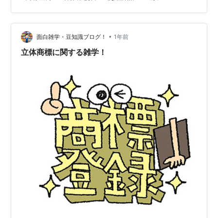
標登録されているその言葉の使用許諾をとろうと協会に
ない。
問い合わせメールを送る。 すごく軽い気持ちで。 なんな
（第２項以下略）
ら、協会が出版している著作物の紹介も巻末に入れたい
•
から、その許可もいただけないか？ ということもセット
面白雑学・豆知識ブログ！
1年前
で。 思いがけず、「協会認定講師を含む全ての人に、そ
立体商標に関する雑学！
（登録料の納付期限）
の言葉を使用した出版を認めて…
第四十一条 前条第一項の規定による登録料は、
商標登録をすべき旨の査定又は審決の謄本の送達
があつた日から三十日以内に納付しなければなら
ない。
２ 特許庁長官は、登録料を納付すべき者の請
求により、三十日以内を限り、前項に規定する期
間を延長することができる。
（第３項略）
登録料の納付があった場合、商標権の登録がされます。
この商標権の登録が、商標登録のことです。