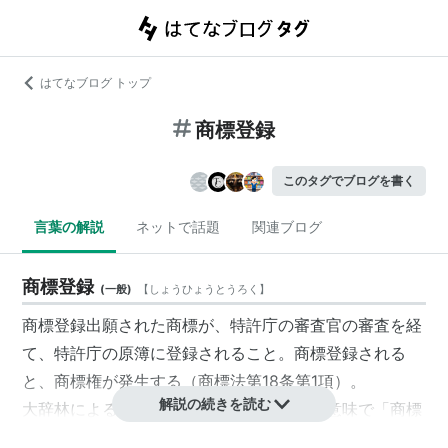
はてなブログ トップ
商標登録
このタグでブログを書く
言葉の解説
ネットで話題
関連ブログ
商標登録
(
一般
)
【
しょうひょうとうろく
】
商標登録出願された商標が、特許庁の審査官の審査を経
て、特許庁の原簿に登録されること。商標登録される
と、商標権が発生する（商標法第18条第1項）。
解説の続きを読む
大辞林によると、商標登録出願するという意味で「商標
登録」の語が使われる場合もあるようだ。