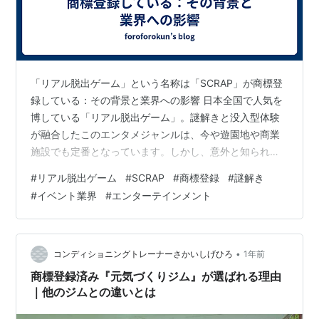
商標原簿に登録する。
一
商標権の設定、
存続期間の更新、分割、
移転、変更、消滅、回復又は処分の制限
二 防護標章登録に基づく権利の設定、存続
期間の更新、移転又は消滅
「リアル脱出ゲーム」という名称は「SCRAP」が商標登
三 専用使用権又は通常使用権の設定、保
録している：その背景と業界への影響 日本全国で人気を
博している「リアル脱出ゲーム」。謎解きと没入型体験
存、移転、変更、消滅又は処分の制限
が融合したこのエンタメジャンルは、今や遊園地や商業
四 商標権、専用使用権又は通常使用権を目
施設でも定番となっています。しかし、意外と知られて
的とする質権の設定、移転、変更、消滅又は処分
いない事実があります。それは、「リアル脱出ゲーム」
#
リアル脱出ゲーム
#
SCRAP
#
商標登録
#
謎解き
の制限
という名称自体が株式会社SCRAPによって商標登録され
#
イベント業界
#
エンターテインメント
２ 商標原簿は、その全部又は一部を磁気テー
ているという点です。 🧩 商標とは何か？その役割を簡単
プ（これに準ずる方法により一定の事項を確実に
におさらい まず前提として、商標（しょうひょう）とは
何でしょうか？商標とは、商品やサービスを他と区別す
記録して置くことができる物を含む。以下同
るためのマークであり、企業が権利を主張できるように
•
コンディショニングトレーナーさかいしげひろ
1年前
じ。）をもつて調製することができる。
国に登録する仕組みです。登録された…
商標登録済み『元気づくりジム』が選ばれる理由
３ この法律に規定するもののほか、登録に関
｜他のジムとの違いとは
して必要な事項は、政令で定める。