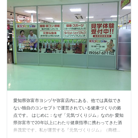
この商標権の設定の登録を誰がやるかというと、第71条
第3項を受けて定められている商標登録令第7条に規定さ
れているように、特許庁長官です。
（職権による登録）
第七条 次に掲げる事項の登録は、特許庁長官が
職権でしなければならない。
一
商標権の設定、
存続期間の更新、変更、消
滅（放棄によるものを除く。）若しくは回復又は
書き換えられた後の指定商品並びにその商品及び
役務の区分（第二号以下略）
愛知県弥富市ヨシヅヤ弥富店内にある、他では真似でき
ない独自のコンセプトで運営されている健康づくりの拠
点です。 はじめに：なぜ「元気づくりジム」なのか 愛知
県弥富市で20年以上にわたり健康指導に携わってきた酒
井茂宏です。私が運営する『元気づくりジム』（商標登
録第5769256号）には、全国各地から多くの方にお越し