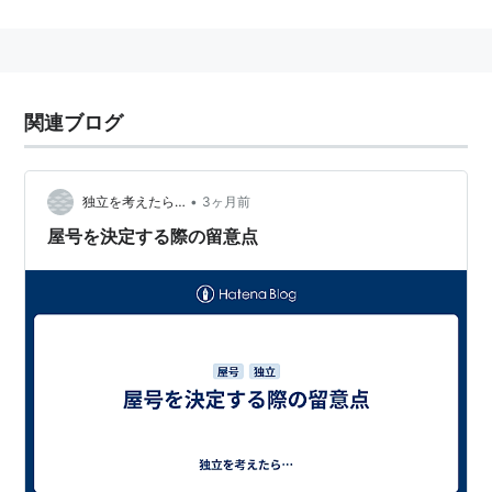
ギコ猫やのまネコは、商標登録出願はされたが、出願が
取り下げられたため、商標登録はされなかった。
商標登録を受けている商標を「登録商標」という（商標
法第2条第2項）。
関連ブログ
cf. 登録商標
なお、「商標登録出願中」のものは、商標登録されるの
か、審査官が拒絶査定をするのか未確定なものであるた
•
独立を考えたら…
3ヶ月前
め、注意が必要。
屋号を決定する際の留意点
時系列的な説明と条文
まず、商標について商標権の付与を希望する人は、特許
庁に商標登録出願をします。特許庁に「申請」なんて書
いてある記事を見ることがありますが、商標法上は、
「申請」ではなく、「商標登録出願」といいます。
（商標登録出願）