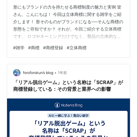
形にもブランドの力を持たせる商標制度の魅力と実例 皆
さん、こんにちは！ 今回は立体商標に関する雑学をご紹
（商標権の設定の登録）
介します！ 形そのものがブランドになる──そんな商標の
第十八条 商標権は、設定の登録により発生す
形態をご存知ですか？ それが、今回ご紹介する立体商標
る。
です。 ロゴやネーミングだけでなく、製品の立体的な形
２ 第四十条第一項の規定による登録料又は第
状を商標として登録できるこの制度は、ブランド価値を
#
雑学
#
商標
#
商標登録
#
立体商標
四十一条の二第一項の規定により商標登録をすべ
守る上で非常に重要な手段の一つになっています。 この
き旨の査定若しくは審決の謄本の送達があつた日
記事では、立体商標の意味や特徴、メリット、有名な登
録例、登録の難しさについて、分かりやすく解説してい
から三十日以内に納付すべき登録料の納付があつ
•
きます。 🎁 立体商標とは？ 立体商標とは、製品の立体
foroforokun’s blog
1年前
たときは、商標権の設定の登録をする。
的な形状そのものを商標として保護する制度です。 例え
「リアル脱出ゲーム」という名称は「SCRAP」が
（第３項以下略）
ば、商品そのもののデザイン、容…
商標登録している：その背景と業界への影響
この商標権の設定登録は、商標原簿にされます。
（商標原簿への登録）
第七十一条 次に掲げる事項は、特許庁に備える