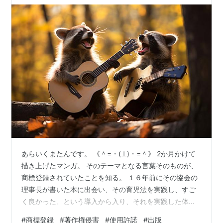
（商標登録の査定）
第十六条 審査官は、政令で定める期間内に商標
登録出願について拒絶の理由を発見しないとき
は、商標登録をすべき旨の査定をしなければなら
ない。
商標登録をすべき旨の査定を受けたとき、商標登録出願
人は、登録料を所定の期間内に納付します。
（登録料）
あらいくまたんです。 《＾=・(⊥)・=＾》 2か月かけて
第四十条 商標権の設定の登録を受ける者は、登
描き上げたマンガ。 そのテーマとなる言葉そのものが、
商標登録されていたことを知る。 １６年前にその協会の
録料として、一件ごとに、六万六千円に区分（指
理事長が書いた本に出会い、その育児法を実践し、すご
定商品又は指定役務が属する第六条第二項の政令
く良かった、という導入から入り、それを実践した体験
で定める商品及び役務の区分をいう。以下同
談を交えたマンガを作った。 これを出版したいから、商
#
商標登録
#
著作権侵害
#
使用許諾
#
出版
じ。）の数を乗じて得た額を納付しなければなら