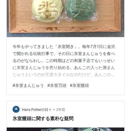
今年もやってきました「氷室開き」。毎年7月1日に金沢
で開かれる伝統行事で、その日に氷室まんじゅうを食べ
るのがならわし。この時期はどの和菓子店でもいっせい
に氷室まんじゅうを売り始める。あんこの入った酒まん
じゅうというのが王道スタイルなのだけど、あんこの種
類や酒の有無は店によってさまざま。いろんな店のもの
#
氷室まんじゅう
#
氷室万頭
#
氷室饅頭
を食べ比べてみたいけれど、いつもだいたい同じ店で買
っちゃうんだよなあ。 氷室開き前夜のいま、家には氷室
饅頭が4つ。白は金沢市【中田屋】製、あとの3つは能美
•
市【たかぎ】製。 夏の風物詩❄氷室まんじゅう | イベン
Hans Potterの日々
2年前
ト | 金沢百番街（あんと・あんと西・Rinto） 金沢百番街
氷室饅頭に関する素朴な疑問
では氷室まんじゅうの売り出…