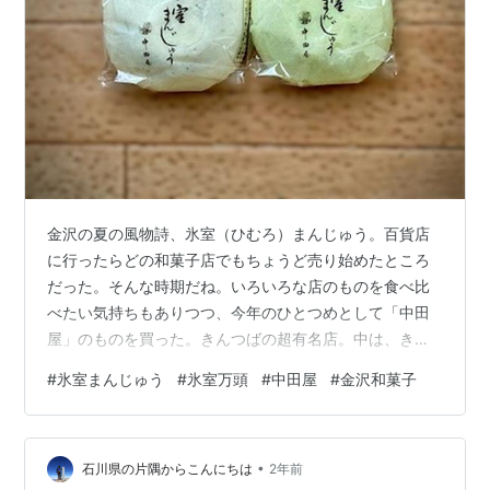
金沢の夏の風物詩、氷室（ひむろ）まんじゅう。百貨店
に行ったらどの和菓子店でもちょうど売り始めたところ
だった。そんな時期だね。いろいろな店のものを食べ比
べたい気持ちもありつつ、今年のひとつめとして「中田
屋」のものを買った。きんつばの超有名店。中は、きめ
細かいこしあんが詰まっている。 【氷室まんじゅう】氷
#
氷室まんじゅう
#
氷室万頭
#
中田屋
#
金沢和菓子
室の日（７月１日）に健康を願って食べられるまんじゅ
う。かつて加賀藩では冬場に積もった雪を氷室に保存
し、夏の「氷室開き」の日に取り出して幕府に献上して
•
いた。その際に無病息災を願って麦まんじゅうを食べて
石川県の片隅からこんにちは
2年前