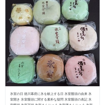
氷室の日 徳川幕府に氷を献上する日 氷室饅頭の由来 氷
室開き 氷室饅頭に関する素朴な疑問 氷室饅頭の表記 氷
室饅頭 氷室万頭 氷室まんじゅう 氷室酒まんじゅう 氷室