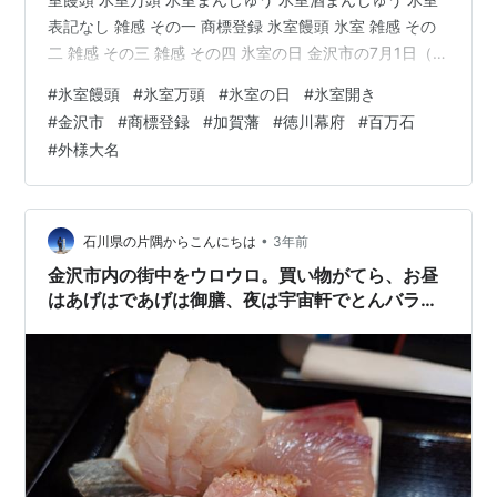
表記なし 雑感 その一 商標登録 氷室饅頭 氷室 雑感 その
二 雑感 その三 雑感 その四 氷室の日 金沢市の7月1日（旧
暦の六月朔日）は「氷室の日」です。 氷室饅頭を食べて
#
氷室饅頭
#
氷室万頭
#
氷室の日
#
氷室開き
無病息災を祈る日で、この日の前後には推しのお店の商
#
金沢市
#
商標登録
#
加賀藩
#
徳川幕府
#
百万石
品を配ったり、また頂いたりと、氷室饅頭を見ない日は
#
外様大名
ありません。 この時期の金沢市民はご飯より氷室饅頭を
食べる量が多い＝一日三食氷室饅頭とも言われています
（笑） 今回は氷室饅頭自体の味や種類についてのブログ
ではあ…
•
石川県の片隅からこんにちは
3年前
金沢市内の街中をウロウロ。買い物がてら、お昼
はあげはであげは御膳、夜は宇宙軒でとんバラ定
食W大。