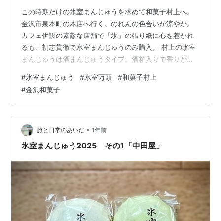
この時期だけの氷室まんじゅうを求めて和菓子村上へ。
金沢市泉本町の本店へ行く。のれんの色合いが涼やか。
カフェ併設の素敵な店舗で「氷」の張り紙に心を惹かれ
るも、初志貫徹で氷室まんじゅうのみ購入。 村上の氷室
まんじゅうは酒まんじゅうタイプ。酒粕入りで香りがい
い。色が３種類なのは氷室まんじゅうの定石だけど、す
#
氷室まんじゅう
#
氷室万頭
#
和菓子村上
べてあんこの種類が違うのが特徴的。そういうわけで３
#
金沢和菓子
種とも買わないわけにはいかなかった。白＝こし、ピン
ク＝味噌、みどり＝粒。こしあんは、かなりさらりとし
た口当たりだった。私は味噌あん推し。もともと好きな
んだ、味噌あん。 妙に精力的に氷室まんじゅうを追いか
•
旅と日常のあいだ
1年前
けている今シーズン。このあとは柴舟小出も。 ▼…
氷室まんじゅう2025 その1「中田屋」