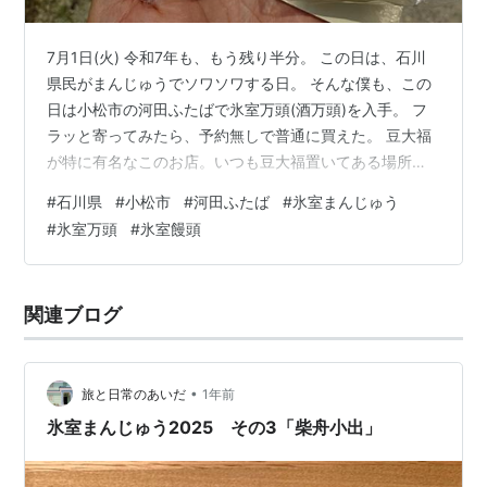
7月1日(火) 令和7年も、もう残り半分。 この日は、石川
県民がまんじゅうでソワソワする日。 そんな僕も、この
日は小松市の河田ふたばで氷室万頭(酒万頭)を入手。 フ
ラッと寄ってみたら、予約無しで普通に買えた。 豆大福
が特に有名なこのお店。いつも豆大福置いてある場所
に、氷室万頭がたくさん置かれていた。並べてもすぐに
#
石川県
#
小松市
#
河田ふたば
#
氷室まんじゅう
売れていくからか、全部蒸したてで温かい。 やっぱり、
#
氷室万頭
#
氷室饅頭
まんじゅうはこしあんだよなあ。 ポイントカードも新し
くできたみたいで、作ってもらった。 お客さんが入れ替
わりで続々と来店していた。 氷室万頭って、石川県だけ
関連ブログ
みたいだけど、今は首都圏でもこの日に販売されている
みたい。バイヤーが新幹線であ…
•
旅と日常のあいだ
1年前
氷室まんじゅう2025 その3「柴舟小出」