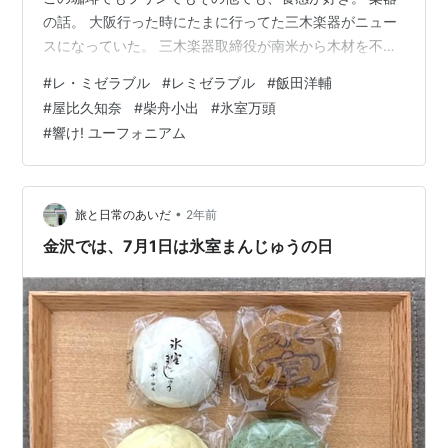
の話。 大阪行った時にたまに行ってた三木楽器がニュー
スになっていた。 三木楽器取締役が南米から木材を不正
輸入しようとして逮捕されたらしい。 国際取引が規制さ
#
レ・ミゼラブル
#
レミゼラブル
#
飯田洋輔
れている「ツルサイカチ属」の木材を空輸した際、規制
#
屋比久知奈
#
柴舟小出
#
氷室万頭
対象外の木材と偽った申告をして不正に輸入しようとし
#
響け! ユーフォニアム
た疑い。 このツルサイカチ属の木材はギターなどの材料
として使おうとしていたとの事で、ハカランダ(ローズウ
ッド)だった様子。 三木楽器にオリジナルブランドがあっ
たことも知らなかったけ…
•
旅と日常のあいだ
2年前
金沢では、7月1日は氷室まんじゅうの日