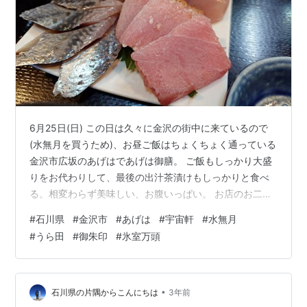
6月25日(日) この日は久々に金沢の街中に来ているので
(水無月を買うため)、お昼ご飯はちょくちょく通っている
金沢市広坂のあげはであげは御膳。 ご飯もしっかり大盛
りをお代わりして、最後の出汁茶漬けもしっかりと食べ
る。相変わらず美味しい、お腹いっぱい。 お店のお二人
もお元気そうで良かった。 また食べに伺います。 あげ
#
石川県
#
金沢市
#
あげは
#
宇宙軒
#
水無月
は、金沢に旅行に来るという友人には大抵おススメして
#
うら田
#
御朱印
#
氷室万頭
いる。 ランチメニュー、ちょっと簡略化されていた。10
年前位には海鮮カレーとかもあったけど、皆あげは御膳
だからやめたのかな。これもまた美味しかった。 暑い日
中に移動する際のお供。 このモンベルの日傘、買ってか
•
石川県の片隅からこんにちは
3年前