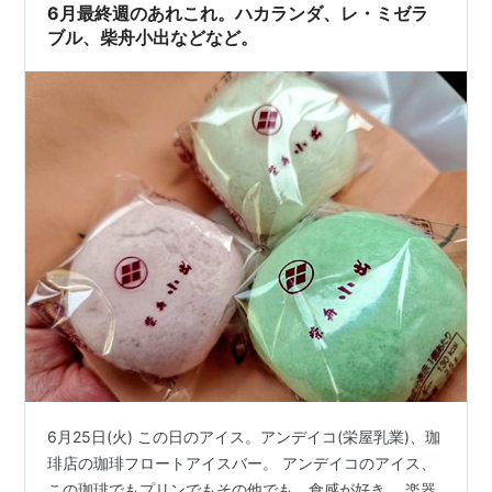
いた慣習が、今も受け継がれている。７月１日が近づく
6月最終週のあれこれ。ハカランダ、レ・ミゼラ
と和菓子店ではいっせいに氷室まんじゅうを売り出す。
ブル、柴舟小出などなど。
…
6月25日(火) この日のアイス。アンデイコ(栄屋乳業)、珈
琲店の珈琲フロートアイスバー。 アンデイコのアイス、
この珈琲でもプリンでもその他でも、食感が好き。 楽器