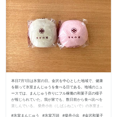
本日7月1日は氷室の日。金沢を中心とした地域で、健康
を願って氷室まんじゅうを食べる日である。地域のニュ
ースでは、まんじゅう作りにフル稼働の和菓子店の様子
が報じられていた。我が家でも、数日前から食べ比べを
楽しんでいる。 柴舟小出（しばふねこいで）の氷室まん
じゅう。中はこしあんで、さらりと軽い舌触りだった。
#
氷室まんじゅう
#
氷室万頭
#
柴舟小出
#
金沢和菓子