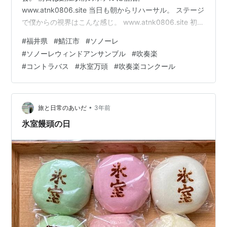
www.atnk0806.site 当日も朝からリハーサル。 ステージ
で僕からの視界はこんな感じ。 www.atnk0806.site 初め
て見学に行った時、練習会場に折りたたみ傘をいきなり
#
福井県
#
鯖江市
#
ソノーレ
忘れるというやらかしもしたなあ。 最初はムリかもなと
#
ソノーレウィンドアンサンブル
#
吹奏楽
思っていた練習参加、ここまで何とか半年通うことがで
#
コントラバス
#
氷室万頭
#
吹奏楽コンクール
きたなあ。 などなど、色々としみじみ感じながら。 演奏
会の本番はこんな感じ。 (楽団のホームページからこっそ
りと拝借、すみません…) プログラムの最後、エル・クン
バ…
•
旅と日常のあいだ
3年前
氷室饅頭の日