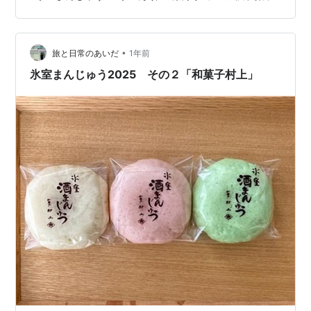
小ぶりなサイズなので何個でも食べられそうなんだけ
ど、健康祈願とまんじゅう大食いは相反する行為なので
ひとつで我慢。 積み重なるようにたくさん並んでいる氷
•
室まんじゅうのかたわらに、季節の生菓子も売られてい
旅と日常のあいだ
1年前
た。子どもが「これがいい」というので購入。 あじさい
氷室まんじゅう2025 その２「和菓子村上」
の練り切り。この時期ならではだね。和菓子の姿…