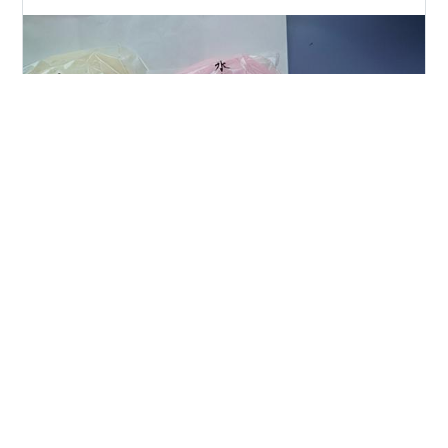
7月1日(金) 偶然お店の近くを通りかかったので、久々に
白山市鶴来にある和乃菓ひろので、氷室万頭。 当たり前
だけど美味しい。 石川県ではこの時期お馴染みの氷室饅
頭。基本は白、赤、緑の三色で各和菓子店で仕様は異な
っているため、食べ比べしようと大量購入する人もいる