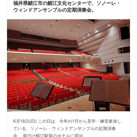
ら3年位。 www.atn…
福井県鯖江市の鯖江文化センターで、ソノーレ・
ウィンドアンサンブルの定期演奏会。
6月18日(日) この日は、今年の1月から見学・練習参加し
ている、ソノーレ・ウィンドアンサンブルの定期演奏
会。 前日は鯖江駅前のホテルに宿泊。