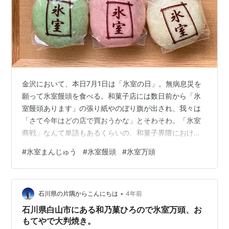
金沢において、本日7月1日は「氷室の日」。無病息災を
願って氷室饅頭を食べる。和菓子店には数日前から「氷
室饅頭あります」の張り紙やのぼり旗が出され、我々は
「さて今年はどの店で買おうかな」とそわそわ。「氷室
商戦」なんて単語もあるくらいの、和菓子界隈における
初夏の一大イベント。 紅白緑の３色があって、中はこし
#
氷室まんじゅう
#
氷室饅頭
#
氷室万頭
あんだったり粒あんだったり。我が家では金沢市【中嶋
冨貴堂】と野々市市【いそや菓子店】のものを買ってき
た。氷室の焼き印…に見せかけて、どちらもパッケージ
•
に印字してあるタイプだった。合理的というかなんとい
石川県の片隅からこんにちは
4年前
うか。 食べ比べてみると、皮の厚さ、ふかふか加減、酒
石川県白山市にある和乃菓ひろので氷室万頭、お
の香りの有無などに違いあり。店の数だけ氷室饅…
もてやで大判焼き。