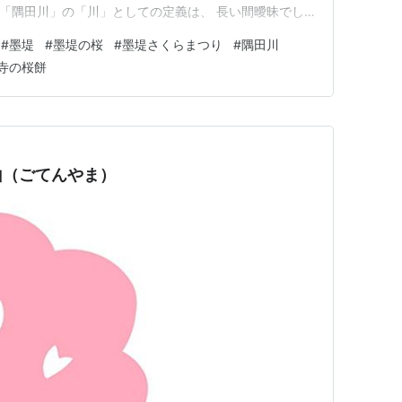
川 「隅田川」の「川」としての定義は、 長い間曖昧でし
に「住田河」として 古文書に登場しています。 平安時代の
#
墨堤
#
墨堤の桜
#
墨堤さくらまつり
#
隅田川
で 「すみだ川」という歌が詠まれ、 「すみだ川」の名
寺の桜餅
山（ごてんやま）