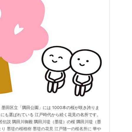
墨田区立「隅田公園」には 1000本の桜が咲き誇りま
選」にも選ばれている 江戸時代から続く花見の名所です。
若伝説 隅田川御殿 隅田川堤（墨堤）の桜 隅田川堤（墨
り 墨堤の桜植樹 墨堤の花見 江戸随一の桜名所に 華や