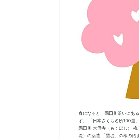
春になると、隅田川沿いにある 
す。 「日本さくら名所100
隅田川 木母寺（もくぼじ） 梅
堤）の築造 「墨堤」の桜の始ま