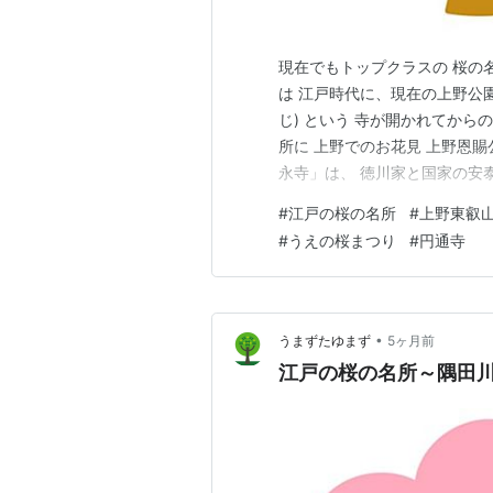
現在でもトップクラスの 桜の
は 江戸時代に、現在の上野公
じ) という 寺が開かれてから
所に 上野でのお花見 上野恩
永寺」は、 徳川家と国家の安
の帰依を受けた 天海大僧正 (て
#
江戸の桜の名所
#
上野東叡
されました。 因みに山号の「
#
うえの桜まつり
#
円通寺
後に、4将軍・徳…
•
うまずたゆまず
5ヶ月前
江戸の桜の名所～隅田