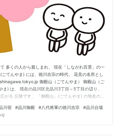
て 多くの人から親しまれ、 現在「しながわ百景」の一
(ごてんやま) には、徳川吉宗の時代、 花見の名所とし
shinagawa.tokyo.jp 御殿山（ごてんやま） 御殿山（ご
やま) は、 現在の品川区北品川3丁目～5丁目の辺り、
がる 丘陵です。 「御殿山」(ごてんやま) の地名の由
ていたためとも、 徳川家康がこの地に「品川御殿」を建
品川宿
#
品川御殿
#
八代将軍の徳川吉宗
#
品川台場
寛文年間(1661-73)から吉野の桜が植えられ…
つり