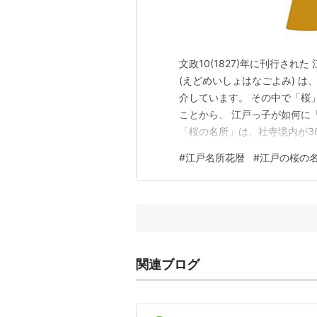
文政10(1827)年に刊行さ
(えどめいしょはなごよみ) は
介しています。 その中で「桜」
ことから、 江戸っ子が如何に
「桜の名所」は、社寺境内が36
所、 それに「新吉原」です。 
#
江戸名所花暦
#
江戸の桜の
寺)」と紹介されています。 
桜を植樹さ…
関連ブログ