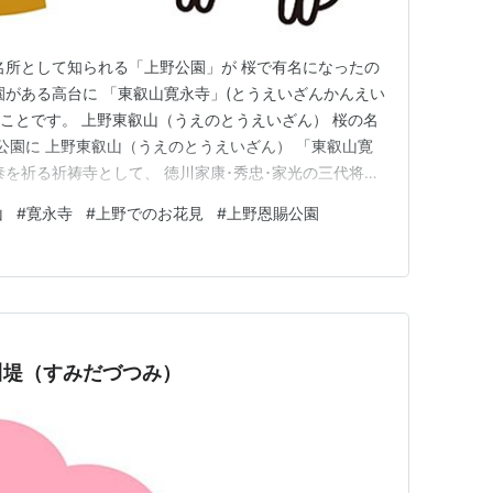
名所として知られる「上野公園」が 桜で有名になったの
園がある高台に 「東叡山寛永寺」(とうえいざんかんえい
のことです。 上野東叡山（うえのとうえいざん） 桜の名
賜公園に 上野東叡山（うえのとうえいざん） 「東叡山寛
泰を祈る祈祷寺として、 徳川家康･秀忠･家光の三代将軍
んかいだいそうじょう) によって 寛永2(1625)年に創建
山
#
寛永寺
#
上野でのお花見
#
上野恩賜公園
東叡山」というのは、 「東の比叡山」という意味です。
川堤（すみだづつみ）