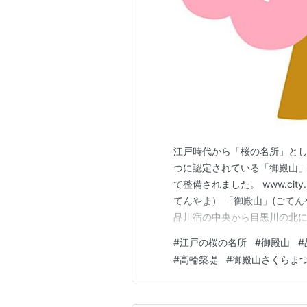
江戸時代から「桜の名所」とし
つに認定されている「御殿山」
て整備されました。 www.city.
てんやま） 「御殿山」(ごてん
品川宿の中央から目黒川の北に広
来は、 太田道灌が屋形を構え
#
江戸の桜の名所
#
御殿山
#
てたため とも言われています。 
#
高輪築堤
#
御殿山さくらま