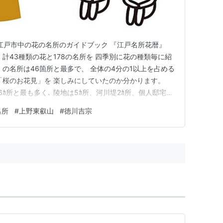
れた 江戸市中の花の名所のガイドブック 『江戸名所花暦』
、 計43種類の花と178の名所を 四季別に花の種類毎に紹
の名所は46箇所と最多で、 全体の4分の1以上を占める
「桜のお花見」を 楽しみにしていたのか分かります。
ｶ所と最も多く､ 陵地は5ｶ所、河川堤2ｶ所、個人邸宅2ｶ
江戸で一番の花（桜）の名所は、 「上野東叡山 (寛永
名所
#
上野東叡山
#
徳川吉宗
三代将軍の徳川家光が、 奈良の吉野山を模して 寛永寺に