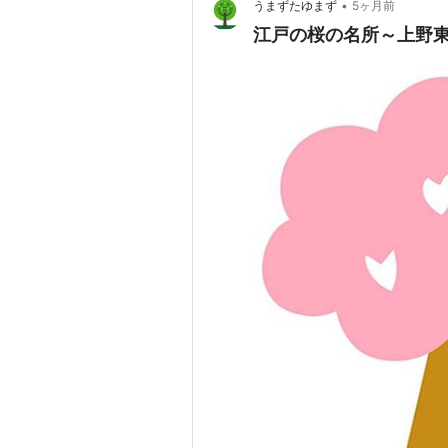
•
うまずたゆまず
5ヶ月前
江戸の桜の名所～上野