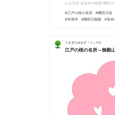
かな花見 長命寺の桜餅 隅田
た。 承和2(835)年には既
#
江戸の桜の名所
#
隅田川堤
『伊勢物語』の9段「東下り」
#
木母寺
#
隅田川御殿
#
長命
が全国に広まりまし…
•
うまずたゆまず
5ヶ月前
江戸の桜の名所～御殿