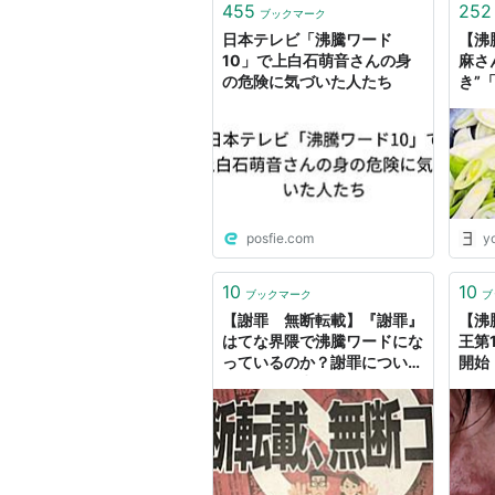
455
252
ブックマーク
日本テレビ「沸騰ワード
【沸
10」で上白石萌音さんの身
麻さ
の危険に気づいた人たち
き”
たい
posfie.com
y
10
10
ブックマーク
ブ
【謝罪 無断転載】『謝罪』
【沸
はてな界隈で沸騰ワードにな
王第
っているのか？謝罪について
開始
ぼくもモノ申したいことがあ
ろロ
ります！ - ken-j’s diary
～