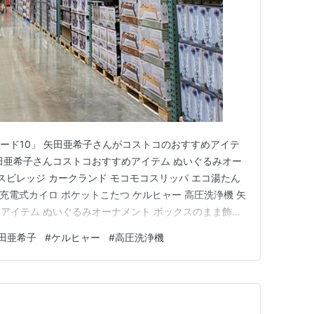
騰ワード10」 矢田亜希子さんがコストコのおすすめアイテ
田亜希子さんコストコおすすめアイテム ぬいぐるみオー
スビレッジ カークランド モコモコスリッパ エコ湯たん
 充電式カイロ ポケットこたつ ケルヒャー 高圧洗浄機 矢
アイテム ぬいぐるみオーナメント ボックスのまま飾っ
し、プレゼントにもぴったりです。 【送料無料】ぬい
田亜希子
#
ケルヒャー
#
高圧洗浄機
 クリスマスツリー用/6種類/サンタ・テディベア・スノ