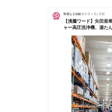
•
華麗なる加齢ライフ
8ヶ月前
【沸騰ワード】矢田亜
ャー高圧洗浄機、湯た