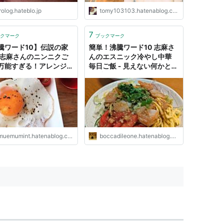
rolog.hateblo.jp
tomy103103.hatenablog.com
7
クマーク
ブックマーク
騰ワード10】伝説の家
簡単！沸騰ワード10 志麻さ
 志麻さんのニンニクご
んのエスニック冷やし中華
万能すぎる！アレンジレ
毎日ご飯 - 見えない何かと戦
品 - emu blog
うブログ 毎日のわくわくの
正体
muemumint.hatenablog.com
boccadileone.hatenablog.com