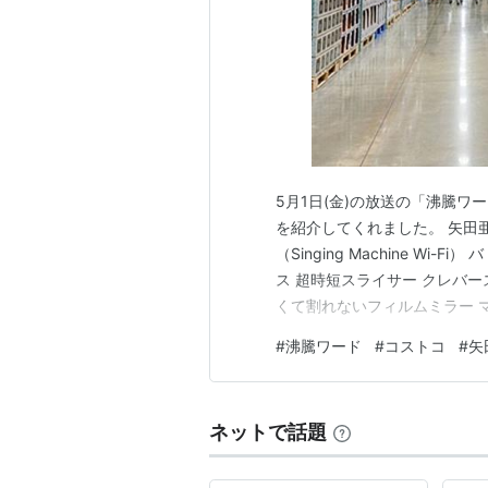
5月1日(金)の放送の「沸騰ワ
を紹介してくれました。 矢田
（Singing Machine W
ス 超時短スライサー クレバー
くて割れないフィルムミラー マ
オル チャコール ケトルグリ
#
沸騰ワード
#
コストコ
#
矢
シーン（Singing Machine
ネットで話題