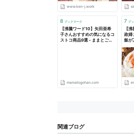
www.ken-j.work
si
8
7
ブックマーク
ブッ
【沸騰ワード10】矢田亜希
【沸
子さんおすすめの気になるコ
政婦
ストコ商品9選 - ままとごは
飯が
ん
シピ 3
mamatogohan.com
e
関連ブログ