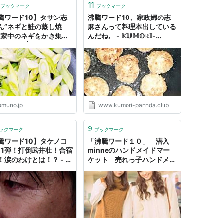
11
ブックマーク
ブックマーク
騰ワード10】タサン志
沸騰ワード10、家政婦の志
ん”ネギと鮭の蒸し焼
麻さんって料理本出している
「家中のネギをかき集め
んだね。 - 𝕂𝕌𝕄𝕆ℝ𝕀-
レシピ」 | ヨムーノ
𝔹𝕃𝕆𝔾'𝕊
omuno.jp
www.kumori-pannda.club
9
ックマーク
ブックマーク
騰ワード10】タケノコ
「沸騰ワード１０」 潜入
11弾！打倒武井壮！合宿
minneのハンドメイドマー
！涙のわけとは！？ - し
ケット 売れっ子ハンドメイ
グ～ネタバレ感想ブログ
ド作家さんの売上いくら？ -
続かわねこ作成日誌