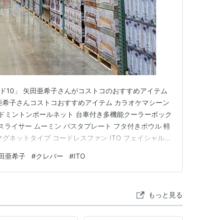
ード10」 矢田亜希子さんがコストコのおすすめアイテム
亜希子さんコストコおすすめアイテム カラオケマシーン
i-Fi） バドミントンポールネット 台車付き多機能クーラーボック
スライサー ムーミン パスタプレート フタ付きボウル 軽
グネットタイプ コードレスファン ITO フェイシャルタ
ル 矢田亜希子さんコストコおすすめアイテム カラオケマ
田亜希子
#
クレバー
#
ITO
 Wi-Fi） ★定番曲からヒット曲まで、…
もっと見る