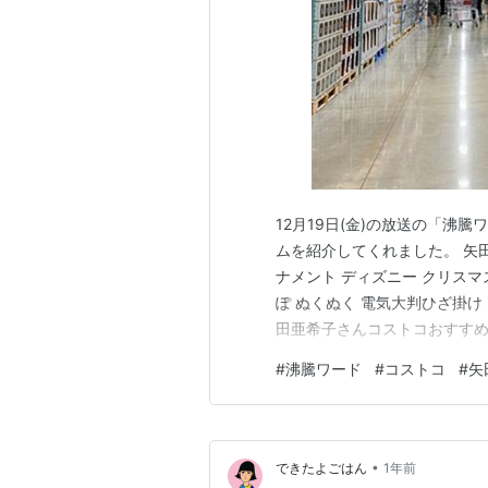
12月19日(金)の放送の「沸
ムを紹介してくれました。 矢
ナメント ディズニー クリスマ
ぽ ぬくぬく 電気大判ひざ掛け
田亜希子さんコストコおすすめ
ても良し、ツリーに飾っても良
#
沸騰ワード
#
コストコ
#
矢
ぐるみオーナメント 6個セット
ーマン・ペンギンなど…
•
できたよごはん
1年前