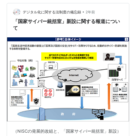
ステムの整備等を行う者とが共同して当該サービスを利
用することができるようにするために必要な措置を講ず
•
デジタル化に関する法制度の備忘録
2年前
ることとするとともに、当該共同利用が行…
「国家サイバー統括室」新設に関する報道につい
て
（NISCの発展的改組と、「国家サイバー統括室」新設）