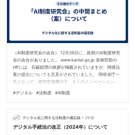
（AI制度研究会の会合） 12月26日に、政府のAI制度研究
会の会合がありました。 www.kantei.go.jp 首相官邸の
HPには、石破総理の挨拶が掲載されていますが、関係法
案の提出についても言及がされていました。 関係省庁一
丸となって、産学官連携の下、ＡＩのイノベーション促
進、競争力強化に取り組んでいただきますようお願いい
#
デジタル
#
法制度
#
AI制度
たします。 一方におきまして、今も御指摘ありました
が、ＡＩには様々なリスクがございます。これらへの対
応が必要であります。座長から御説明いただきました中
•
間とりまとめ案に沿いまして、城内大臣を中心に、平大
デジタル化に関する法制度の備忘録
2年前
臣ほか関係閣僚が協力し、ＡＩのイノベーション加速と
デジタル手続法の改正（2024年）について
リスク対応を両立さ…