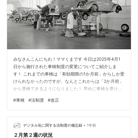
みなさんこんにちわ！ママくまです 今日は2025年4月1
日から施行された車検制度の変更についてご紹介しま
す！ これまでの車検は「有効期限の1か月前」からしか受
けられなかったのですが、なんとこれからは「2か月前」
から受検できるようになりました！ 早めに車検を受けて
も、次回の車検満了日は従来通り「元の満了日から2年
#
車検
#
法制度
#
改正
後」となるので、早く受けても損はありません。 自賠責
保険の更新も2か月前から可能になるんです。これで、車
検の混雑を避けやすくなりますね。 年度末になると、ど
•
うしても車検が集中してしまって、工場側も大変だった
デジタル化に関する法制度の備忘録
1年前
と思います。 整備士の方々の負担も軽減されるので、み
２月第２週の状況