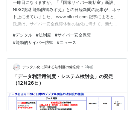
一昨日になりますが、「「国家サイバー統括室」新設、
NISC後継 能動防御みすえ」との日経新聞の記事が、ネッ
ト上に出ていました。 www.nikkei.com 記事によると、
政府は、サイバー安全保障体制の強化に備えて、新たに
「国家サイバー統括室」（仮称）を新設する（内閣サイ
#
デジタル
#
法制度
#
サイバー安全保障
バーセキュリティセンター（NISC）を発展的に改組す
#
能動的サイバー防御
#
ニュース
る）ため、来年1月召集の通常国会での法整備をめざす、
ということです。 この件については、政府の有識者会議
（「サイバー安全保障分野での対応能力の向上に向けた
有識者会議」）の提言がまとめられた11月末頃にもいく
•
デジタル化に関する法制度の備忘録
2年前
つか報道があっ…
「データ利活用制度・システム検討会」の発足
（12月26日）