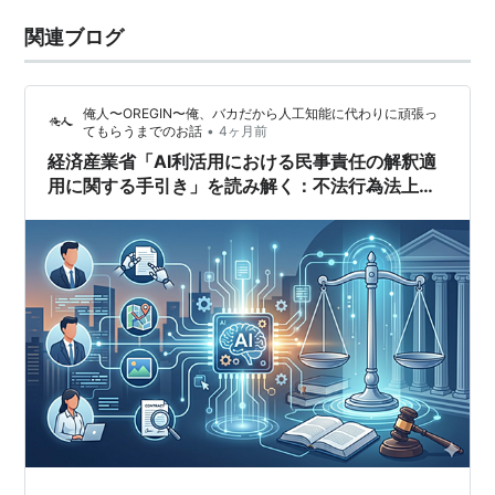
関連ブログ
俺人〜OREGIN〜俺、バカだから人工知能に代わりに頑張っ
•
てもらうまでのお話
4ヶ月前
経済産業省「AI利活用における民事責任の解釈適
用に関する手引き」を読み解く：不法行為法上の
論点と責任の所在