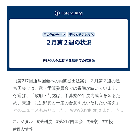
んなにとって良い改正だと思いま…
（第217回通常国会への内閣提出法案） ２月第２週の通
常国会では、衆・予算委員会での審議が続いています。
今週は、「政府・与党は、予算案の年度内成立を図るた
め、来週中には野党と一定の合意を見いだしたい考え」
とのニュースもありました。 www3.nhk.or.jp また、内
閣法制局のHPでは、第２１７回国会への提出法案とし
#
デジタル
#
法制度
#
第217回国会
#
法案
#
学校
て、13件が掲載されています。（先週から10件増えまし
#
個人情報
た。） 1 所得税法等の一部を改正する法律案 財務省2 地