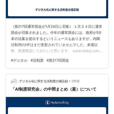
（第217回通常国会が1月24日に召集） １月２４日に通常
国会が召集されました。今年の通常国会には、政府が59
本の法案を提出するというニュースもありますが、内閣
法制局のHPはまだ更新されていませんでした。来週以
降、再度確認してみたいと思います。 www.nikkei.com
（施政方針演説でのデジタル関係法案） 24日には、衆・
#
デジタル
#
法制度
#
第217回国会
参の本会議で総理大臣の施政方針演説が行われました。
デジタル関係の法案に触れられている箇所を抜粋してみ
ますと、以下のような感じです。 （新時代のインフラ整
•
備） 第４の柱は、「新時代のインフラ整備」です。ＧＸ
デジタル化に関する法制度の備忘録
2年前
（グリーン・トランスフォーメーション）、ＤＸ（デジ
「AI制度研究会」の中間まとめ（案）について
タル・トランスフ…