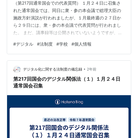
（第217回通常国会での代表質問） １月２４日に召集さ
れた通常国会では、同日に衆・参の本会議で総理大臣の
施政方針演説が行われましたが、１月最終週の２７日か
ら２９日には、衆・参の本会議で代表質問が行われまし
た。 まだ、議事録等は公開されていないようですが、
「能動的サイバー防御」の法整備に向等に関する質疑な
#
デジタル
#
法制度
#
学校
#
個人情報
どが行われているようです。以下のようなニュースもあ
りました。 www.sankei.com （個人情報保護シール） 学
校の個人情報に関するニュースでは、以下のようなもの
•
がありました。 news.yahoo.co.jp これは、小中学校の入
デジタル化に関する法制度の備忘録
2年前
学通知書に町の教育委員会が個人情報保護シールを貼り
第217回国会のデジタル関係法（１）１月２４日
忘れて通…
通常国会召集