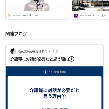
www.bengo4.com
www.yomiuri.co.jp
関連ブログ
•
命の意味が重なる時空
1年前
介護職に対話が必要だと思う理由①