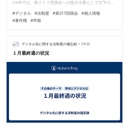
のHPでは、第２１７回国会への提出法案として以下の３
件が掲載されている状況です。おそらく現時点では木曜
#
デジタル
#
法制度
#
第217回国会
#
個人情報
までの状況が反映されているため、「能動的サイバー防
#
著作権
#
学校
御」法案については月曜に掲載されるのではないかと思
います。 1 所得税法等の一部を改正する法律案 財務省2
地方税法及び地方税法等の一部を改正する法律の一部を
改正する法律案 総務省3 地方交付税法等の一部を改正す
•
デジタル化に関する法制度の備忘録
2年前
る法律案 総務省 …
１月最終週の状況