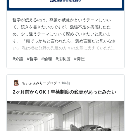
哲学が伝えるのは、尊厳か威厳かというテーマについ
て、続きを書きたいのですが、勉強不足を痛感したた
め、少し違うテーマについて深めていきたいと思いま
す。 「頭でっかちと言われたら、褒め言葉だと思いなさ
い」 私は福祉分野の先達の方々の文章に支えていただい
ていることが度々あります。というのか、介護職の方の
#
介護
#
哲学
#
倫理
#
法制度
#
抑圧
なかで私は特に頭でっかちであると思います。ただそれ
は、意図して頭でっかちでいようとしているためでもあ
ります。学部時代にお世話になった大学の先生が、「頭
•
でっかちだと言われたら、褒め言葉だと思いなさい」と
ちぃふぁみりーブログ
1年前
いう言葉を掛けてくださったことが大きく関係している
2ヶ月前からOK！車検制度の変更があったみたい
と思います。 福祉の現場における制度はまだまだ発展
途…