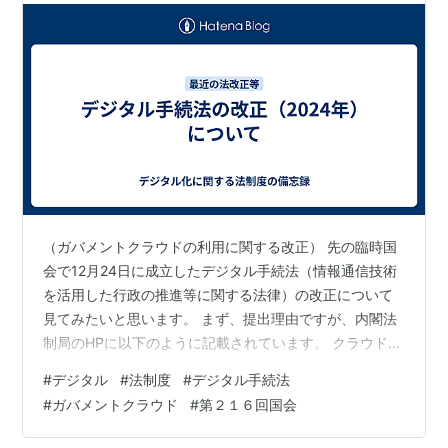
（ガバメントクラウドの利用に関する改正） 先の臨時国
会で12月24日に成立したデジタル手続法（情報通信技術
を活用した行政の推進等に関する法律）の改正について
見てみたいと思います。 まず、提出理由ですが、内閣法
制局のHPに以下のように記載されています。 クラウド・
コンピューティング・サービスを適切かつ効果的に活用
#
デジタル
#
法制度
#
デジタル手続法
することにより国又は地方公共団体の事務の実施に関連
#
ガバメントクラウド
#
第２１６回国会
する情報システムの効果的かつ効率的な整備及び運用を
推進するため、内閣総理大臣が国と国以外の当該情報シ