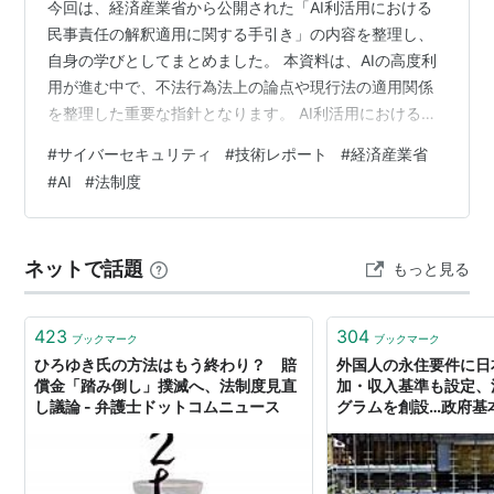
今回は、経済産業省から公開された「AI利活用における
民事責任の解釈適用に関する手引き」の内容を整理し、
自身の学びとしてまとめました。 本資料は、AIの高度利
用が進む中で、不法行為法上の論点や現行法の適用関係
を整理した重要な指針となります。 AI利活用における民
事責任の解釈適用に関する手引き（METI/経済産業省）
#
サイバーセキュリティ
#
技術レポート
#
経済産業省
ランキング参加中人工知能ランキング参加中テクノロジ
#
AI
#
法制度
ー 第1章 はじめに 第2章 総論 第3章 補助／支援型 AI に
該当するケース 第4章 依拠／代替型 AI に該当し得るケー
ス 第5章 立証や手続に関する論点 おわりに 第1章 はじめ
ネットで話題
もっと見る
に 本書は、AIやデータの高度利用によってサイバ…
423
304
ブックマーク
ブックマーク
ひろゆき氏の方法はもう終わり？ 賠
外国人の永住要件に日
償金「踏み倒し」撲滅へ、法制度見直
加・収入基準も設定、
し議論 - 弁護士ドットコムニュース
グラムを創設…政府基