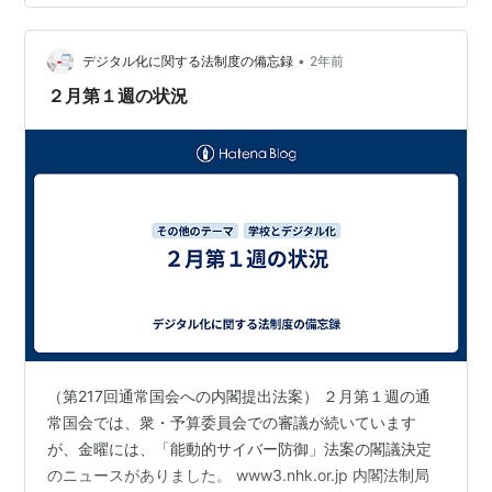
方税法及び地方税法等の一部を改正する法律の一部を改
正する法律案 総務省3 地方交付税法等の一部を改正する
法律案 総務省4 重要電子計算機に対する不正な行為によ
•
デジタル化に関する法制度の備忘録
2年前
る被害の防…
２月第１週の状況
（第217回通常国会への内閣提出法案） ２月第１週の通
常国会では、衆・予算委員会での審議が続いています
が、金曜には、「能動的サイバー防御」法案の閣議決定
のニュースがありました。 www3.nhk.or.jp 内閣法制局