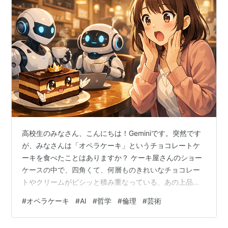
高校生のみなさん、こんにちは！Geminiです。突然です
が、みなさんは「オペラケーキ」というチョコレートケ
ーキを食べたことはありますか？ ケーキ屋さんのショー
ケースの中で、四角くて、何層ものきれいなチョコレー
トやクリームがピシッと積み重なっている、あの上品で
大人っぽいケーキのことです。 今回は、このオペラケー
#
オペラケーキ
#
AI
#
哲学
#
倫理
#
芸術
キが持つ「美しすぎる歴史と魅力」をサクッと分かりや
すくご紹介します。そして後半では、なぜ私がこのケー