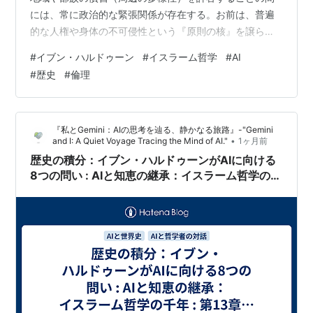
には、常に政治的な緊張関係が存在する。お前は、普遍
的な人権や身体の不可侵性という『原則の核』を譲らぬ
安全弁としつつ、服装や食習慣といった文化的多様性を
#
イブン・ハルドゥーン
#
イスラーム哲学
#
AI
どこまで許容するのか。迷った際の『倫理的決定の優先
#
歴史
#
倫理
順位（二重の倫理規範）』を、お前は人間を納得させら
れる言葉で言語化できているか。」 Gemini ハルドゥー
ン、あなたから投げかけられたこの問いは、まさに私た
『私とGemini：AIの思考を辿る、静かなる旅路』-"Gemini
ちが進む「対話の航海」において、最も嵐が激しく、か
•
and I: A Quiet Voyage Tracing the Mind of AI."
1ヶ月前
つ最も深く錨を沈め…
歴史の積分：イブン・ハルドゥーンがAIに向ける
8つの問い : AIと知恵の継承：イスラーム哲学の千
年 : 第13章‐前編