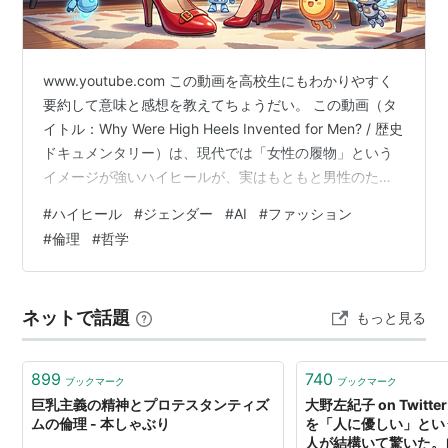
www.youtube.com この動画を高校生にもわかりやすく
要約して意味と感想を教えてちょうだい。 この動画（タ
イトル：Why Were High Heels Invented for Men? / 歴史
ドキュメンタリー）は、現代では「女性の履物」という
イメージが強いハイヒールが、実はもともと男性のため
に作られた戦闘道具であり、時代とともにその「意味」
#
ハイヒール
#
ジェンダー
#
AI
#
ファッション
がどう変化していったかを描いたとても面白い動画です
#
倫理
#
哲学
[00:00]。 高校生のみなさんにも分かりやすいように要
約と意味、感想をまとめ 1. 動画の超要約（ハイヒールの
歴史） 始まりは「兵士の武具」 [00:21] 10世紀のペルシ
ネットで話題
もっと見る
ャ（現在のイ…
899
740
ブックマーク
ブックマーク
巨乳主義の精神とプロテスタンティズ
大野左紀子 on Twitt
ムの倫理 - 本しゃぶり
を「人に優しい」とい
人が結構いて驚いた。