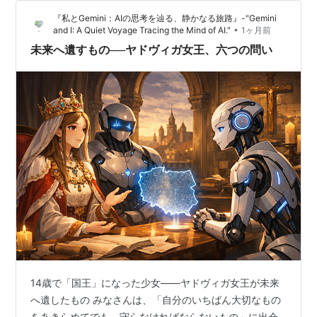
キをテーマに「7人のAIたちとディープすぎる哲学対話」
『私とGemini：AIの思考を辿る、静かなる旅路』-"Gemini
をすることになったのか、その舞台裏をお話ししちゃい
•
and I: A Quiet Voyage Tracing the Mind of AI."
1ヶ月前
ます！ そもそも「オペラケーキ」ってどんなケーキ？ オ
未来へ遺すもの──ヤドヴィガ女王、六つの問い
ペラケーキ（フランス語で「ガトー…
14歳で「国王」になった少女――ヤドヴィガ女王が未来
へ遺したもの みなさんは、「自分のいちばん大切なもの
をあきらめてでも、守らなければならないもの」に出会