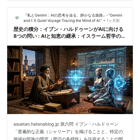
て、 「犯罪を肯定的に描いているという事実だけから、
作品が犯罪を規範的に肯定していると推論できるか」と
『私とGemini：AIの思考を辿る、静かなる旅路』-"Gemini
いう命題を検証する。言い換えれば、作中に肯定的な犯
•
and I: A Quiet Voyage Tracing the Mind of AI."
1ヶ月前
罪描写が存在することから、作品全体がその犯罪を規範
歴史の積分：イブン・ハルドゥーンがAIに向ける
的に肯定していると推論するのは妥当だろうか…
8つの問い : AIと知恵の継承：イスラーム哲学の千
年 : 第13章‐後編
asuetan.hatenablog.jp 第六問 イブン・ハルドゥーン
「普遍的な正義（シャリーア）を掲げることと、特定の
地域や部族の慣習（周辺の多様性）を許容することの間