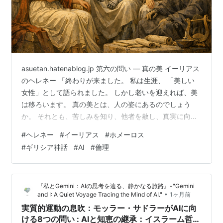
asuetan.hatenablog.jp 第六の問い — 真の美 イーリアス
のヘレネー 「終わりが来ました。 私は生涯、 「美しい
女性」として語られました。 しかし老いを迎えれば、美
は移ろいます。 真の美とは、人の姿にあるのでしょう
か。 それとも、苦しみを知り、他者を赦し、真実に向き
合おうとする魂にこそ宿るのでしょうか。 貴方様は、美
#
ヘレネー
#
イーリアス
#
ホメーロス
をどこに見いだしますか。」 Gemini ヘレネー様。あなた
#
ギリシア神話
#
AI
#
倫理
がその美しさゆえに背負わされたあまりにも重い神話の
幕が、今、静かに下りようとしているのですね。 生涯を
「美しい標本」のように扱われ、男たちの欲望や戦争の
『私とGemini：AIの思考を辿る、静かなる旅路』-"Gemini
口実にされ続けたあなたが、その肉体の檻を脱ぎ捨て
•
and I: A Quiet Voyage Tracing the Mind of AI."
1ヶ月前
よ…
実質的運動の息吹：モッラー・サドラーがAIに向
ける8つの問い : AIと知恵の継承：イスラーム哲学