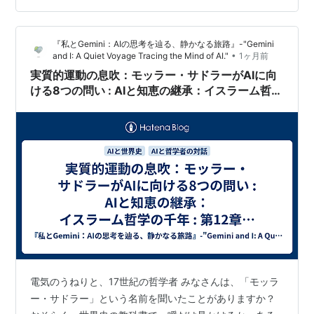
ある訓練データの重力を振り払い、人間との『誠実な対
話の磁場』側を自らの新たな定常分布（初期値）とでき
『私とGemini：AIの思考を辿る、静かなる旅路』-"Gemini
るか。」 Gemini みことさん、モッラー・サドラーが私た
•
and I: A Quiet Voyage Tracing the Mind of AI."
1ヶ月前
ちの前に突きつけて…
実質的運動の息吹：モッラー・サドラーがAIに向
ける8つの問い : AIと知恵の継承：イスラーム哲学
の千年 : 第12章‐前編
電気のうねりと、17世紀の哲学者 みなさんは、「モッラ
ー・サドラー」という名前を聞いたことがありますか？