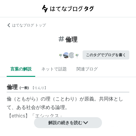
はてなブログ トップ
倫理
このタグでブログを書く
言葉の解説
ネットで話題
関連ブログ
倫理
(
一般
)
【
りんり
】
倫（ともがら）の理（ことわり）が原義。共同体とし
て、ある社会が求める論理。
【ethics】「
エシックス
」
解説の続きを読む
人として守り行うべき道ということで単なる思想で