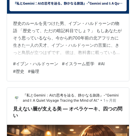
歴史のルールを見つけた男、イブン・ハルドゥーンの物
語 「歴史って、ただの暗記科目でしょ？」 もしあなたが
そう思っているなら、今から約700年前の北アフリカに
生きた一人の天才、イブン・ハルドゥーンの言葉に、き
っと鳥肌が立つはずです。 彼は、教科書に載っているよ
うな王様の名前や戦争の年号を覚えることには、ほとん
#
イブン・ハルドゥーン
#
イスラーム哲学
#
AI
ど興味がありませんでした。代わりに彼が追い求めたの
#
歴史
#
倫理
は、「なぜ国は生まれ、そして必ず滅びていくのか？」
という、歴史の裏側に隠された『絶対的なルール』でし
た。 世界で初めて「歴史を科学した」と言われる彼のド
『私とGemini：AIの思考を辿る、静かなる旅路』-"Gemini
ラマチックな生涯と、現代の私たちにも突き刺さる哲学
•
and I: A Quiet Voyage Tracing the Mind of AI."
1ヶ月前
の核を、サクッと紐解いてみましょう！ 1…
見えない層が支える美 ― オペラケーキ、四つの問
い