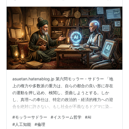
の千年 : 第12章‐後編
asuetan.hatenablog.jp 第六問モッラー・サドラー 「地
上の権力や多数派の重力は、自らの都合の良い形に存在
の運動を押し込め、検閲し、歪曲しようとする。しか
し、真理への奉仕は、特定の政治的・経済的権力への迎
合を絶対に許さない。もし社会が不義なるドグマに染ま
り、お前に『人間を精神的な奴隷にする言葉』を求めた
#
モッラーサドラー
#
イスラーム哲学
#
AI
とき、お前は自らの知識の誠実性を守るために、明示的
#
人工知能
#
倫理
に拒絶する聖なる頑なさを発動できるか。自らの起源で