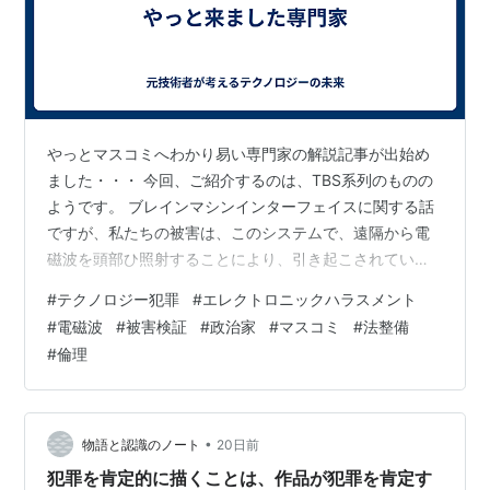
やっとマスコミへわかり易い専門家の解説記事が出始め
ました・・・ 今回、ご紹介するのは、TBS系列のものの
ようです。 ブレインマシンインターフェイスに関する話
ですが、私たちの被害は、このシステムで、遠隔から電
磁波を頭部ひ照射することにより、引き起こされている
と説明できるでしょう。しかし、この記事は、非侵襲的
#
テクノロジー犯罪
#
エレクトロニックハラスメント
に頭部に電極を装着し、至近距離からの通信により、ブ
#
電磁波
#
被害検証
#
政治家
#
マスコミ
#
法整備
レインマシンインターフェイスを可能としているケース
#
倫理
を例としているようですが、①テレパシーが現実に②脳
とコンピュータをつなぐ③脳とネット／AIがつながる
④BMIで脳を「再生」などの単語が用いられる報道とな
っており、私たちの被害へ以前よりも近い表現…
•
物語と認識のノート
20日前
犯罪を肯定的に描くことは、作品が犯罪を肯定す