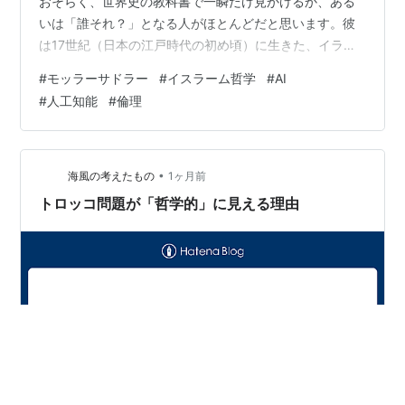
おそらく、世界史の教科書で一瞬だけ見かけるか、ある
いは「誰それ？」となる人がほとんどだと思います。彼
は17世紀（日本の江戸時代の初め頃）に生きた、イラン
の偉大な哲学者です。 「そんな昔の、しかもイスラム世
#
モッラーサドラー
#
イスラーム哲学
#
AI
界の哲学者が、現代の最新AIと何の関係があるの？」と
#
人工知能
#
倫理
思うかもしれません。 でも、実は今、AIを研究する人た
ちの間で、このサドラーの哲学が「AIに心や実存（存在
すること）はあるのか？」という難問を解く最大のヒン
トとして、ものすごく注目されているんです。 今回は、
•
海風の考えたもの
1ヶ月前
サドラーのドラマチックな生涯と…
トロッコ問題が「哲学的」に見える理由