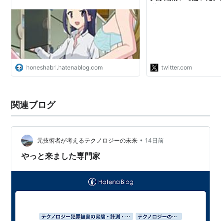
世代からすると、ここ
「倫理観の変化」もも
することの効率化、機
ーンがなくなり資本の
あからさまになってデ
増しましたね‥‥感が強
honeshabri.hatenablog.com
twitter.com
関連ブログ
•
元技術者が考えるテクノロジーの未来
14日前
やっと来ました専門家