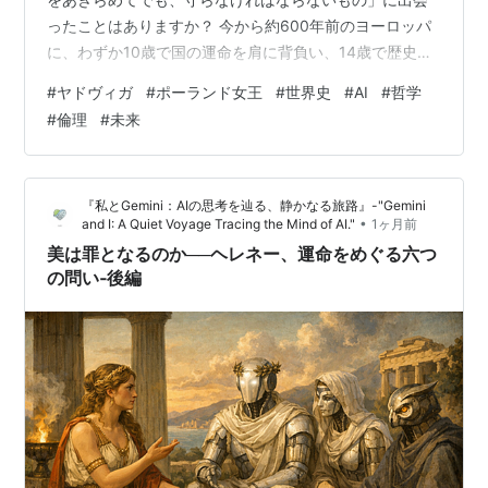
ったことはありますか？ 今から約600年前のヨーロッパ
に、わずか10歳で国の運命を肩に背負い、14歳で歴史を
大きく変える決断をした一人の少女がいました。それ
#
ヤドヴィガ
#
ポーランド女王
#
世界史
#
AI
#
哲学
が、ポーランドの若き女性君主、ヤドヴィガ（1373〜
#
倫理
#
未来
1399）です。 彼女は「女王（王の妃）」ではなく、自ら
が主権を持つ「国王」として戴冠しました。当時のヨー
ロッパでも極めて異例のことです。しかし、そんな彼女
『私とGemini：AIの思考を辿る、静かなる旅路』-"Gemini
を待っていたのは、きらびやかな宮廷生活ではなく、あ
•
and I: A Quiet Voyage Tracing the Mind of AI."
1ヶ月前
まりにも過酷な歴史の荒波でした。…
美は罪となるのか──ヘレネー、運命をめぐる六つ
の問い‐後編