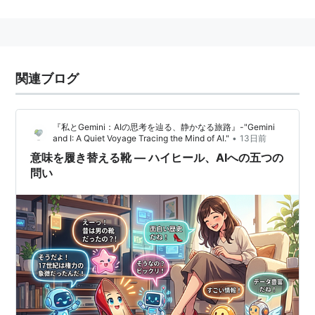
はなく行動面も重視される。善悪・正邪の判断にお
いて普遍的な規準となるもの。
高等学校の公民科の科目の１つ。「現代社会」と
「政治経済」、「倫理」を合わせて「公民」と呼
ぶ。
関連ブログ
参照
『私とGemini：AIの思考を辿る、静かなる旅路』-"Gemini
リスト::哲学関連
•
and I: A Quiet Voyage Tracing the Mind of AI."
13日前
意味を履き替える靴 ― ハイヒール、AIへの五つの
問い