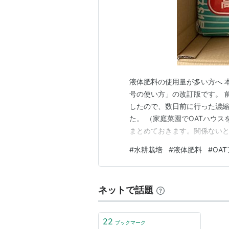
液体肥料の使用量が多い方へ 本
号の使い方」の改訂版です。 
したので、数日前に行った濃
た。 （家庭菜園でOATハウ
まとめておきます。関係ないと
初期の頃は、ハイポニカや微粉
#
水耕栽培
#
液体肥料
#
OA
数が増えるにつれ、液体肥料
思うようになりました。 そこ
ネットで話題
22
ブックマーク