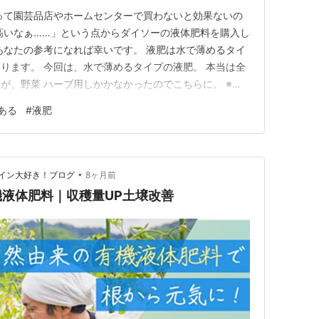
って園芸品店やホームセンターで買わないと効果ないの
高いなぁ……」という点からダイソーの液体肥料を購入し
あなたの参考になれば幸いです。 液肥は水で薄めるタイ
ります。 今回は、水で薄めるタイプの液肥。 本当は全
が、野菜 ハーブ用しかかなかったのでこちらに。 ※こ
記事を2025.7.6に加筆修正したものになります。 値段
ある
#
液肥
とも微妙な量…… 使用方法 水で薄める原液タイプになります。
•
イン大好き！ブログ
8ヶ月前
液体肥料｜収穫量UP土壌改善