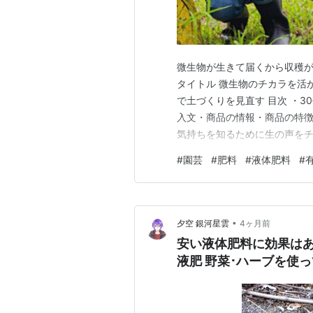
微生物が生きて届くから収穫が
タイトル 微生物のチカラを活
で土づくりを見直す 目次 ・
入文・商品の情報・商品の特徴1
気持ちを知るために生の声をチ
40代の層が増えています。特
#
園芸
#
肥料
#
液体肥料
#
選びにもこだわる人が多くなっ
来のものを使いたい」・「野菜
•
夕空 銀河星雲
4ヶ月前
安い液体肥料に効果はあ
液肥 野菜･ハーブを使