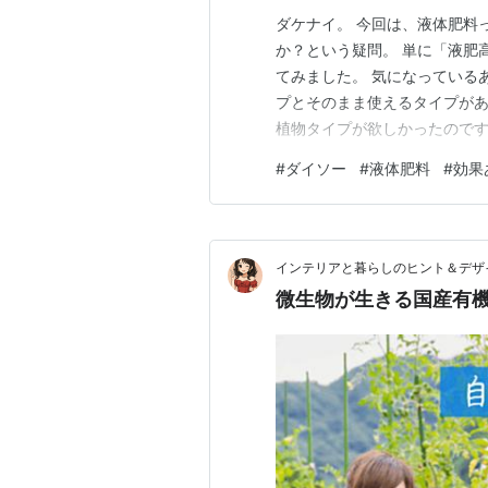
ダケナイ。 今回は、液体肥料
か？という疑問。 単に「液肥
てみました。 気になっている
プとそのまま使えるタイプがあ
植物タイプが欲しかったのです
の記事は2025.4.20に書いた
#
ダイソー
#
液体肥料
#
効果
110円 容量 270ml なん
扱うものによっ…
インテリアと暮らしのヒント＆デザ
微生物が生きる国産有機