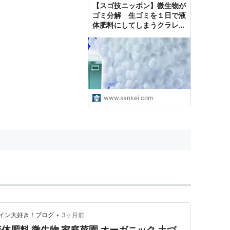
【スゴ技ニッポン】微生物が
ゴミ分解 生ゴミを１日で液
体肥料にしてしまうクラレ
「魔法の樹脂」
www.sankei.com
•
イン大好き！ブログ
3ヶ月前
体肥料 微生物 家庭菜園 オーガニック 土づ