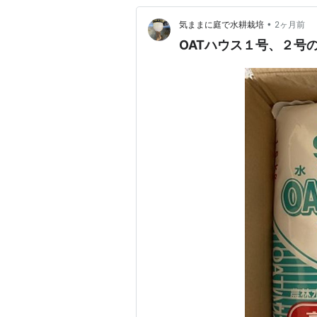
•
気ままに庭で水耕栽培
2ヶ月前
OATハウス１号、２号