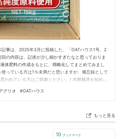
記事は、2025年3月に投稿した、「OATハウス1号、2
前回の内容は、記述が少し細かすぎたなと思っておりま
縮液体肥料の作成をもとに、簡略化してまとめてみまし
スを使っている方は1％未満だと思いますが、備忘録として
思われている方はご容赦ください。) 水耕栽培を始めた
ハイポネックスを使っていました。 水耕栽培の容器の
Tアグリオ
#
OATハウス
の使用量がかない多く、もっとコスパがいい物はないかと
で登場したのが…
もっと見る
10
ブックマーク