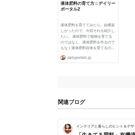
液体肥料の育て方 :: デイリー
ポータルZ
液体肥料を育ててみたら、結構楽
しかったので、今回それを紹介し
たい。 液体肥料で植物を育てる
のではなく、液体肥料を作るので
もなく液体肥料自体を育てるの
だ。ちょっと何言ってんのかわか
dailyportalz.jp
らないですかね。でしょうね。ま
ずはご覧下さい。 （尾張 由晃）
液体肥料はそれ自体が育つ ある
日、下駄箱の中に入れていた液
体...
関連ブログ
インテリアと暮らしのヒント＆デザ
「生きてる肥料」有機液