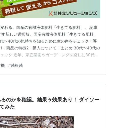
変わる。国産の有機液体肥料「生きてる肥料」。 記事
かす新しい選択肢。国産有機液体肥料「生きてる肥料」
30代〜40代の気持ちを知るために生の声をチェック・導
・商品の特徴2・購入について・まとめ 30代〜40代の
ェック 近年、家庭菜園やガーデニングを楽しむ30代〜
に「食の安全」や「自然志向」への関心が高まり、肥料
有機
#
菌根菌
ています。 実際の声としては、・「できるだけ自然由
づくりの質を見…
るのかを確認。結果→効果あり！ ダイソー
ってみた