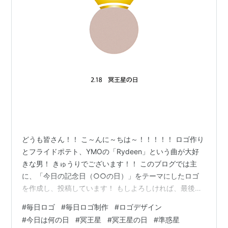
どうも皆さん！！ こ～んに～ちは～！！！！！ ロゴ作り
とフライドポテト、YMOの「Rydeen」という曲が大好
きな男！ きゅうりでございます！！ このブログでは主
に、「今日の記念日（○○の日）」をテーマにしたロゴ
を作成し、投稿しています！ もしよろしければ、最後ま
で見ていただけると嬉しいです！ よろしくお願いいたし
#
毎日ロゴ
#
毎日ロゴ制作
#
ロゴデザイン
ます！ 【目次】 今回のロゴ ロゴの説明 記念日の概要 さ
#
今日は何の日
#
冥王星
#
冥王星の日
#
準惑星
いごに 今回のロゴ 【2月18日】冥王星の日 いかがでしょ