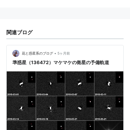
を正式決定した。
準惑星の定義(2006年IAU総会版)
太陽の周りを回る
関連ブログ
十分に大きな質量を持ち、形状が球状（重力平衡形
状）になるだけの自己重力を発生させている
•
花と惑星系のブログ
5ヶ月前
公転軌道周辺から他の天体が排除されておらず、そ
の軌道において支配的でない
準惑星（136472）マケマケの衛星の予備軌道
衛星でない
惑星の定義と異なる点は、3番目である。例えば冥王星
は、海王星の軌道と一部重なっており
*1
、軌道上で支配
的な天体ではない。
準惑星の一覧
冥王星
(冥王星族)
*2