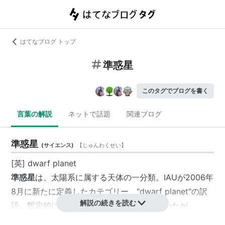
はてなブログ トップ
準惑星
このタグでブログを書く
言葉の解説
ネットで話題
関連ブログ
準惑星
(
サイエンス
)
【
じゅんわくせい
】
[英] dwarf planet
準惑星
は、太陽系に属する天体の一分類。IAUが2006年
8月に新たに定義したカテゴリー、"dwarf planet"の訳
解説の続きを読む
語。暫定的に「矮惑星」などが用いられていたが、
2007年4月9日に日本学術会議が「準惑星」とすること