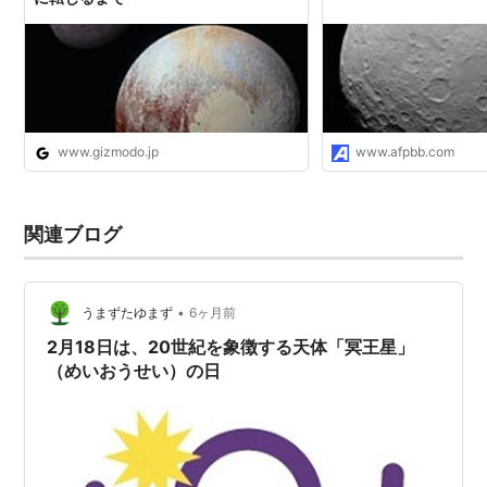
www.gizmodo.jp
www.afpbb.com
関連ブログ
•
うまずたゆまず
6ヶ月前
2月18日は、20世紀を象徴する天体「冥王星」
（めいおうせい）の日