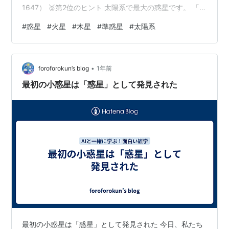
1647） 🥈第2位のヒント 太陽系で最大の惑星です。 「大
赤斑」と呼ばれる巨大な渦があります。 ガリレオ衛星と
#
惑星
#
火星
#
木星
#
準惑星
#
太陽系
総称される4つの大きな衛星を持っています。 第2位の答
えを見る 木星（リンク数 1586） 🥉第3位のヒント 美し
い環（わ）を持つことで有名です。 衛星タイタンは厚い
•
大気に覆われています。 探査機カッシーニが長期間にわ
foroforokun’s blog
1年前
たり調査しました。 第3位の答えを見る 土星（リンク数
最初の小惑星は「惑星」として発見された
9…
最初の小惑星は「惑星」として発見された 今日、私たち