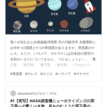
我々が住むおとめ座超銀河団県 天の川銀河市 太陽系町に
は今8つの惑星と5つの準惑星がありますが、準惑星のケ
レス、エリス、ハウメア、マケマケには日本語の漢字の
名前がいまだについてません。 つけましょうよ～。 「農
王星」「戦王星」「豊王星」「創王星」ってのはどうで
しょ？
#
準惑星
#
ケレス
#
エリス
#
ハウメア
#
マケマケ
•
kikuchon37のブログ
3年前
#1【実写】NASA探査機ニューホライズンズの冥
王星への驚くべき旅。息をのむような冥王星の観