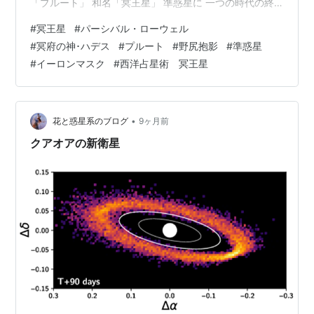
「プルート」 和名「冥王星」 準惑星に 一つの時代の終
わり 西洋占星術における「冥王星」 冥王星の発見
#
冥王星
#
パーシバル・ローウェル
1930(昭和5)年2月18日、 当時24歳の若き天文学者クラ
#
冥府の神･ハデス
#
プルート
#
野尻抱影
#
準惑星
イド・トンボーが 米ローウェル天文台で撮影された写真
#
イーロンマスク
#
西洋占星術 冥王星
から、 「冥王星」（めいおうせい）を発見しました。
「冥王星」（めいおうせい）は、 姿こそは発見されてい
ませんでしたが、 何か天体がある事は予想されていまし
た。 …
•
花と惑星系のブログ
9ヶ月前
クアオアの新衛星