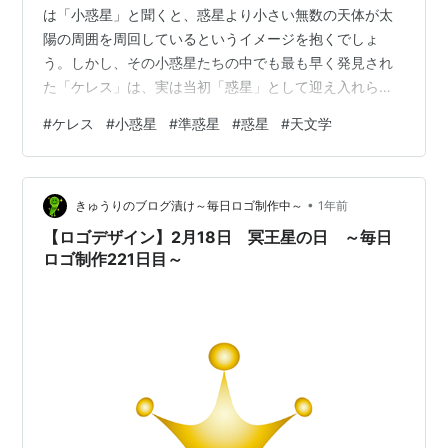
は「小惑星」と聞くと、惑星より小さい無数の天体が太
陽の周囲を周回しているというイメージを抱くでしょ
う。しかし、その小惑星たちの中でも最も早く発見され
た「ケレス」は、実は当初「惑星」として迎え入れられ
た存在でした。この記事では、ケレスの発見経緯と、な
#
ケレス
#
小惑星
#
準惑星
#
惑星
#
天文学
ぜ「惑星」から「小惑星」へと分類が変わっていったの
かを深く掘り下げていきます。 🔭 ケレス発見の背景と
「チチウス＝ボーデの法則」 18世紀末、天文学者たちは
•
ある謎の法則に注目していました。それが「チチウス＝
きゅうりのブログ漬け～毎日ロゴ制作中～
1年前
ボーデの法則」です。この法則は、太陽からの距離と惑
【ロゴデザイン】2月18日 冥王星の日 ～毎日
星の配置に一定の数学的な関係があると示唆する…
ロゴ制作221日目～