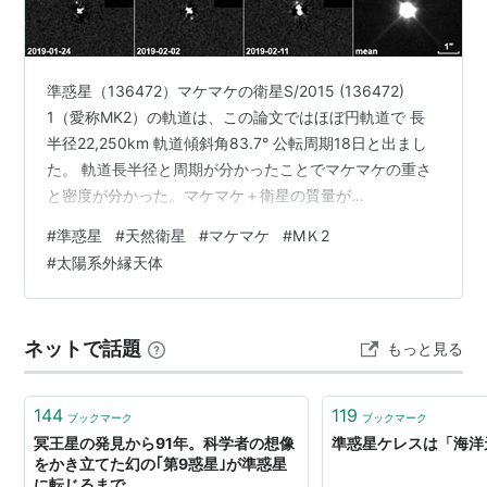
エリス
(散乱円盤天体)
*3
ケレス
(メインベルト天体)
*4
マケマケ
(キュビワノ族)
*5
準惑星（136472）マケマケの衛星S/2015 (136472)
ハウメア
(キュビワノ族)
*6
1（愛称MK2）の軌道は、この論文ではほぼ円軌道で 長
半径22,250km 軌道傾斜角83.7° 公転周期18日と出まし
た。 軌道長半径と周期が分かったことでマケマケの重さ
*1
:
冥王星と海王星は、3:2の共鳴軌道となっており、冥
と密度が分かった。マケマケ＋衛星の質量が
王星は海王星の存在によって安定的な軌道を維持してい
(2.69±0.20)⋅1021kg、密度が1.76±0.17g/cm³ 以下、機
#
準惑星
#
天然衛星
#
マケマケ
#
MＫ2
る。なお、冥王星は海王星から常に離れた位置にある。
械翻訳。 準惑星（136472）マケマケの衛星の予備軌道
#
太陽系外縁天体
*2
:
2006年8月24日に定義
2026年2月28日 抽象的な 2015年4月から2019年2月まで
*3
:
2006年8月24日に定義
の13日間に撮影されたハッブル宇宙望遠鏡のアーカイブ
画像に基づき、準惑星（136472）マケマケの衛星の予備
*4
:
2006年8月24日に定義
ネットで話題
もっと見る
的な…
*5
:
2008年7月に追加
*6
:
2008年9月に追加
144
119
ブックマーク
ブックマーク
冥王星の発見から91年。科学者の想像
準惑星ケレスは「海洋
をかき立てた幻の｢第9惑星｣が準惑星
に転じるまで