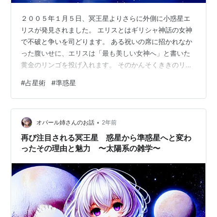
２００５年１月５日、冥王星よりさらに外側に小惑星エ
リスが発見されました。 エリスとはギリシャ神話の女神
で不破と争いを司どります。 ある祝いの席に招かれなか
った腹いせに、エリスは「最も美しい女神へ」と書いた
黄金のリンゴを投げ入れます。 そのかんそくききのリン
ゴをめぐって、ヘラとアテナとアフロディテの三女神が
#
占星術
#
準惑星
争い、ひいてはそれがトロイア戦争の原因となっていき
ます。 エリスは冥王星型天体に分類され、公転周期は５
６０年。 冥王星よりさらに長いのですね。 １９２０年に
•
おひつじ座入りし、現在１８度の位置にあります。 つま
オパール姉さんのお話
2年前
り、現代に生きている人間のほとんどはおひつじ座のエ
再び注目される冥王星 惑星から準惑星へと変わ
リスを持っています。 太陽おひつじ座…
ったその理由と魅力 〜太陽系の雑学〜