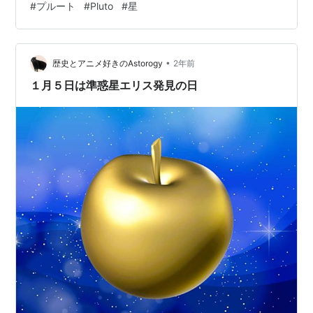
#
プルート
#
Pluto
#
星
うか？ もしよろしければ、ロゴの説明も見ていただける
と嬉しいです！ ロゴの説明 「冥王星の日」にちなみ今回
は、あまり目立たない星である「冥王星」に王冠を描い
て、目立つよ…
•
歴史とアニメ好きのAstorogy
2年前
１月５日は準惑星エリス発見の日