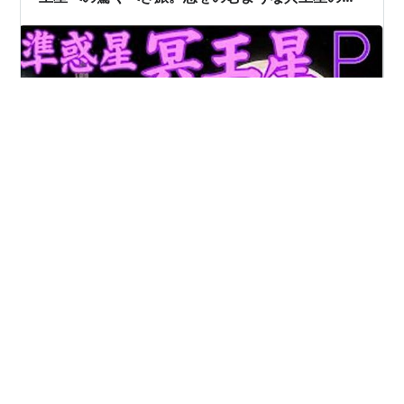
測軌跡を徹底的に追う！
youtu.be 【見逃し配信】・冥王星とはなんなのか？基本
編・カイパーベルト天体、惑星の定義ほか
https://youtu.be/SFPRDW9BsLE 冥王星・基本編 ・衛星
カロンってなに？基本編・太陽系内最果ての地にある冥
界への渡し守 https://youtu.be/9JVJl5lJgAM 衛星カロン
基本編 2006年の打ち上げから9年以上の年月をかけ、約
#
NASA
#
冥王星
#
準惑星
#
カロン
48億キロメートル以上という太陽系外縁天体「冥王星」
#
ニューホライズンズ
#
実写
#
映像集