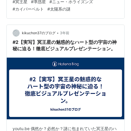
#
冥王星
#
準惑星
#
ニュー・ホライズンズ
ね。 目次 冥王星の発見と惑星としての歴史 冥王星が準
#
カイパーベルト
#
太陽系の謎
惑星に分類された理由 冥王星の構造と大気 冥王星の衛星
と神話の由来 冥王星探査：ニュー・ホライズンズの成果
冥王星が持つ魅力とこれからの研究 冥王星の発見と惑星
としての歴史 冥王星は、1930年にアメリカの天文学者ク
•
kikuchon37のブログ
3年前
ライド・トンボーによっ…
#2【実写】冥王星の魅惑的なハート型の宇宙の神
秘に迫る！徹底ビジュアルプレゼンテーション。
youtu.be 偶然か？必然か？謎に包まれていた冥王星のハ