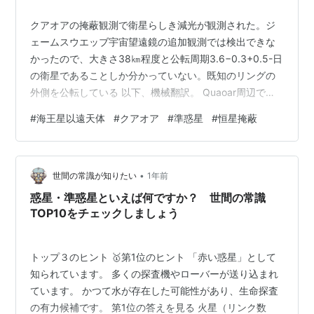
クアオアの掩蔽観測で衛星らしき減光が観測された。ジ
ェームスウエッブ宇宙望遠鏡の追加観測では検出できな
かったので、大きさ38㎞程度と公転周期3.6−0.3+0.5-日
の衛星であることしか分かっていない。既知のリングの
外側を公転している 以下、機械翻訳。 Quaoar周辺で新
たに発見された小型衛星の軌道特性評価 2025年11月10
#
海王星以遠天体
#
クアオア
#
準惑星
#
恒星掩蔽
日 要約 恒星掩蔽の最近の観測により、クアオアの周囲に
これまで発見されていなかった小型衛星の存在が明らか
になりました。クアオアの珍しい環系の近くを周回する
•
この新しい衛星は、クアオアとその環系の形成と進化に
世間の常識が知りたい
1年前
ついて重要な洞察を提供する可能性を秘めています。こ
惑星・準惑星といえば何ですか？ 世間の常識
の手紙では、この…
TOP10をチェックしましょう
トップ３のヒント 🥇第1位のヒント 「赤い惑星」として
知られています。 多くの探査機やローバーが送り込まれ
ています。 かつて水が存在した可能性があり、生命探査
の有力候補です。 第1位の答えを見る 火星（リンク数