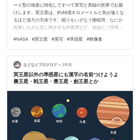
ート型の地形に特化してすべて実写と実録の世界でお届
けします。冥王星は、約48億キロメートルと気が遠くな
るほど遠方の天体です。眠りをいざなう睡眠用、なにか
作業しながら流し聞きする作業用など、自由にご活用く
ださい。 🌕なんで？ハート型なの？🌕--------------------
#
NASA
#
冥王星
#
実写
#
準惑星
#
映像集
---------トンボー領域として知られる冥王星の明るいハ
ート型の地形は、40億年ほど前に直径数十キロメートル
ほどの天体が衝突したとも考えられ、その後、薄くなっ
•
た表面を何十億年もかけて形作られた地質学的・自然的
などなどブログログ
3年前
プロセスの結果とみられています。よって、天文学、
冥王星以外の準惑星にも漢字の名前つけようよ
占…
農王星・戦王星・豊王星・創王星とか