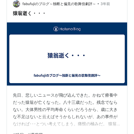
れまで来る機会はなく、ようやく女池店に来ることがで
•
fabufujiのブログ～独断と偏見の歌舞伎劇評～
3年前
きました。 … おもだかや女…
猿翁逝く・・・
先日、悲しいニュースが飛び込んできた。かねて療養中
だった猿翁が亡くなった。八十三歳だった。残念でなら
ない。大体男性の平均寿命くらいだろうから、歳に大き
な不足はないと云えばそうかもしれないが、あの事件が
なければ･･･とつい考えてしまう。痛恨の極みだ。 猿翁と
云えば、云わずと知れた歌舞伎界の革命児。大掛かりな