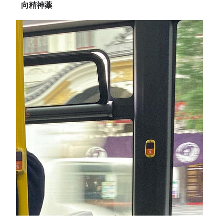
向精神薬
した。 猿之助一門（屋号は「澤瀉屋」）…