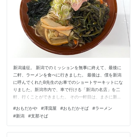
新潟遠征。 新潟でのミッションを無事に終えて、最後に
二軒、ラーメンを食べに行きました。 最後は、僕を新潟
に呼んでくれたB先生のお車でのショートサーキットにな
りました。新潟市内で、車で行ける「新潟の名店」を二
軒、行くことができました。 その一軒目は、まさに新潟
を代表する人気店、 元祖支那そばおもだかや の女池店
#
おもだかや
#
澤瀉屋
#
おもだかそば
#
ラーメン
（本店？！）です。 おもだかや、聞いたことも結構いる
#
新潟
#
支那そば
と思います。 かつて、神田に「おもだかや神田店」があ
ったこともありました。 ＞Man太郎さんのブログ記事は
こちら！ 僕もなんとなく店名は覚えていました。 が、こ