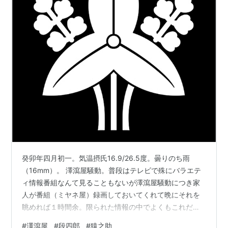
癸卯年四月初一。気温摂氏16.9/26.5度。曇りのち雨
（16mm）。 澤瀉屋騒動。普段はテレビで殊にバラエテ
ィ情報番組なんて見ることもないが澤瀉屋騒動につき家
人が番組（ミヤネ屋）録画しておいてくれて晩にそれを
眺めれば１時間余。限られた情報の中でよくもこれだけ
番組を作るものだと驚く。ネット上にもいろいろな勝手
#
澤瀉屋
#
段四郎
#
猿之助