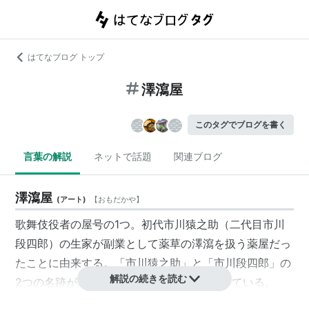
はてなブログ トップ
澤瀉屋
このタグでブログを書く
言葉の解説
ネットで話題
関連ブログ
澤瀉屋
(
アート
)
【
おもだかや
】
歌舞伎役者の屋号の1つ。初代市川猿之助（二代目市川
段四郎）の生家が副業として薬草の澤瀉を扱う薬屋だっ
たことに由来する。「市川猿之助」と「市川段四郎」の
解説の続きを読む
2つの名跡が澤瀉屋の宗家の二枚看板となっている。