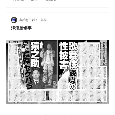
なコメントあふれるなか、この（↓）コメントだけはき
ちんと読むことができた。 あれほど頭脳明晰な方が、な
ぜこんなことに。一呼吸して、自分の、親の、命のこの
•
先あるかもしれない景色を思い浮かべてほしかったで
富柏村日剩
3年前
す。段四郎丈ご夫妻のご冥福をお祈りします🙏（ロバー
澤瀉屋惨事
ト＝キャンベル） メディアが段四郎丈を「…