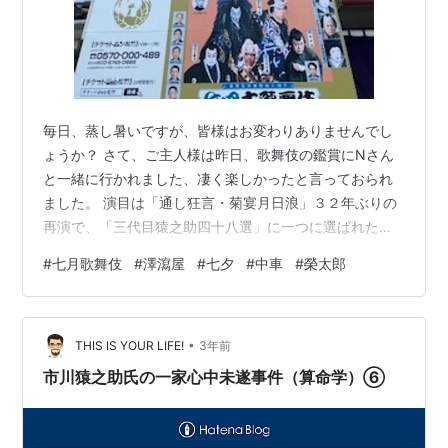
毎日、蒸し暑いですが、皆様はお変わりありませんでし
ょうか？ さて、ご主人様は昨日、歌舞伎の鑑賞にNさん
と一緒に行かれました、凄く楽しかったと言っておられ
ました。 演目は「通し狂言・菊宴月日浪」３２年ぶりの
再演で、「三代目猿之助四十八選」に一つに選ばれた作
品です。 忠臣蔵をモチーフにその一年後の創作歌舞伎で
#
七月歌舞伎
#
澤瀉屋
#
七夕
#
中車
#
榮太郎
す。内容は割愛させていただきますが、中車さんはじ
め、役者さんそれぞれが心を一つにして、その意気込み
が感じられたお芝居で本当に面白く楽しませていただき
•
ました。澤瀉屋ならではの演出も素晴らしかったです。
THIS IS YOUR LIFE!
3年前
久々の歌舞伎にいつになく上機嫌のご主人様でしたよ。
市川猿之助氏の一家心中未遂事件（算命学）⑥
もう一つのお芝居です。友人のOさんが出演され…