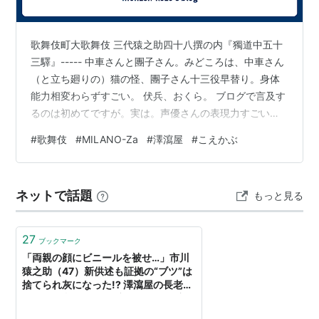
歌舞伎町大歌舞伎 三代猿之助四十八撰の内『獨道中五十
三驛』----- 中車さんと團子さん。みどころは、中車さん
（と立ち廻りの）猫の怪、團子さん十三役早替り。身体
能力相変わらずすごい。 伏兵、おくら。 ブログで言及す
るのは初めてですが。実は。声優さんの表現力すごいな
と興味もってみてた最近（主にアニメ）。今回チケット
#
歌舞伎
#
MILANO-Za
#
澤瀉屋
#
こえかぶ
取るにあたっては9日一択。櫻井さん。モノノ怪の薬屋と
ホーク騎士団長がおきにです。 朗読、声色使い分け。女
性役もこなす。…ちょっと悪いやつのほうが艶っぽい。
ネットで話題
もっと見る
水右衛門。大向こうがないMILANO-Zaですが心で「よ！
櫻井！」と叫んでおきました（呼び捨てかよ）。
（2026.5.9）
27
ブックマーク
「両親の顔にビニールを被せ…」市川
猿之助（47）新供述も証拠の“ブツ”は
捨てられ灰になった!? 澤瀉屋の長老
（93）が語る「團子坊ちゃんは澤瀉屋
の未来を背負って立つ」「中車若旦那