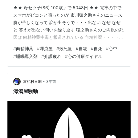
★★ 母セツ子(86) 100歳まで 5048日 ★★ 電車の中で
スマホがピコンと鳴ったのが 市川猿之助さんのニュース
胸が苦しくなって 涙が出そうで・・・出ない なぜ なぜ
と 答えが出ない問いを繰り返す 猿之助さんのご両親の死
因は 向精神薬中毒と報道されている 向精神薬・・・・致
死量 と ググるとこころの健康相談！ 向精神薬には 睡眠
#
向精神薬
#
澤瀉屋
#
致死量
#
自殺
#
自死
#
心中
導入剤も含まれる・・・ えええっと ワタシ 去年 睡眠導
#
睡眠導入剤
#
介護疲れ
#
心の健康ダイヤル
入剤を勧められた！！ www.sakaigoyuko.com 勧められ
た理由は 寝つきが悪いに はいと答えたから!？ 眠れなく
て悶々とするよりもよろしいと思いますよ と言う産業医
に断ったワタシ 悶々とはし…
•
富柏村日剩
3年前
澤瀉屋騒動