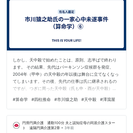
しかし、天中殺で始めたことは、原則、志半ばで終わり
ます。 その結果、先代はパーキンソン症候群を発症、
2004年（甲申）の天中殺の年以後は舞台に立てなくなっ
てしまいます。その後、先代の仕事は氏に継承されるの
ですが、つぎに周った天中殺（氏も申・酉が天中殺）の
2017年（丁酉）、「ワンピース」の公演中に氏は左腕骨
#
算命学
#
四柱推命
#
市川猿之助
#
天中殺
#
澤瀉屋
折の重傷を負ってしまいます。そして、今回の事件が起
こりました。 仕事と天中殺というと、デビューや入社の
時期のみを気にすることが多いのですが、長く続ける事
円滑円満介護 通勤100分 夫と認知症母の同居介護スター
業についても、天中殺の影響は気にしておいたほうがよ
•
ト 遠隔円満介護第2章
3年前
いと思います。 もうひとつ、家系の影響についても観ま