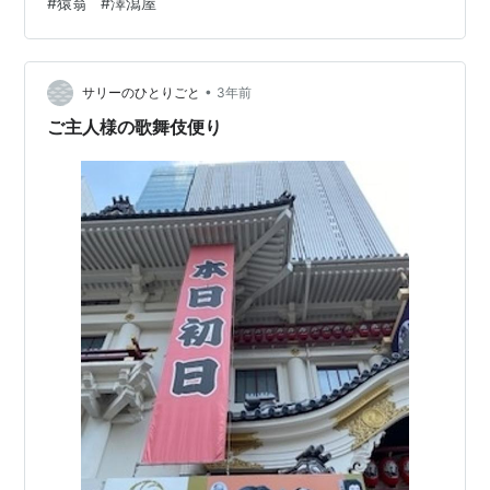
#
猿翁
#
澤瀉屋
宙乗りを取り入れたスーパー歌舞伎を作り出し、五千回
も飛んだ事はギネスにも記録されていると云う。筆者は
個人的にスーパー歌舞伎と歌舞伎は別物と考えてはいる
•
が、歌舞伎と云う演劇の一つの側面の可能性を大きく広
サリーのひとりごと
3年前
げ、「ここまでやってもいいんだ」と認識させた功績は
ご主人様の歌舞伎便り
極めて大きい。亡き勘三郎の「何でも歌舞伎役者…