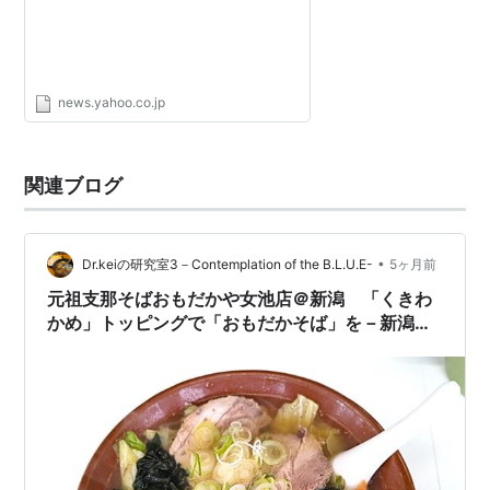
は一門を集めて…」（集英社オンライ
ン） - Yahoo!ニュース
news.yahoo.co.jp
関連ブログ
•
Dr.keiの研究室3－Contemplation of the B.L.U.E-
5ヶ月前
元祖支那そばおもだかや女池店＠新潟 「くきわ
かめ」トッピングで「おもだかそば」を－新潟を
代表するさっぱり豚骨魚介？！