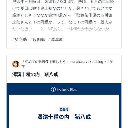
癸卯年三月晦日。気温15.1/33.3度。快晴。五月の二日続
けて夏日は観測史上初なのだとか。暑さだけでもアタマ
朦朧としさうななか築地H君から 「歌舞伎俳優の市川猿
之助さんとその両親が」って、なにその両親は一般人み
たいな扱い…… とLINEあり。一体何だかわからないが急
に澤瀉屋が婚約発表？といふ気もせず事故か？と思つて
#
猿之助
#
段四郎
#
澤瀉屋
ネット見たら澤瀉屋の惨事凶報に言葉もない。確かに段
四郎丈が（いくら舞台からは十年以上離れてゐるとはい
へ）「猿之助の父」扱ひ。今日発売の女性誌で猿之助君
•
「初めての歌舞伎を楽しもう」munakatayoko’s blog
4年
のセクハラ、パワハラ記事があつたやうだが「芸能界で
前
これしきのこと」としてしまふのがいけないのだが澤瀉
澤瀉十種の内 猪八戒
屋ならこれくらゐ破廉恥なことをし…