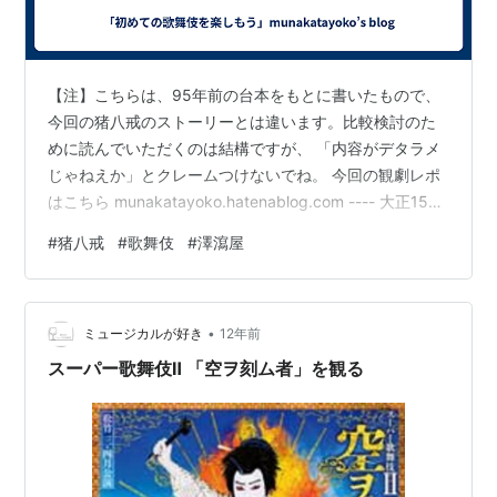
【注】こちらは、95年前の台本をもとに書いたもので、
今回の猪八戒のストーリーとは違います。比較検討のた
めに読んでいただくのは結構ですが、 「内容がデタラメ
じゃねえか」とクレームつけないでね。 今回の観劇レポ
はこちら munakatayoko.hatenablog.com ---- 大正15年
に初世市川猿翁で初演された作品が95年の時を経て登
#
猪八戒
#
歌舞伎
#
澤瀉屋
場！ 初世市川猿翁というのは、今の猿翁さんのおじいさ
んです。つまり中車、猿之助のひいお爺さんです。すご
いですねえ。 簡単あらすじ 主な登場人物 もう少し詳し
•
いあらすじ さて、霊感大王の正体は？ 簡単あらすじ
ミュージカルが好き
12年前
人々を困らせている霊感大王を、三蔵法師一行が退治
スーパー歌舞伎Ⅱ 「空ヲ刻ム者」を観る
す…