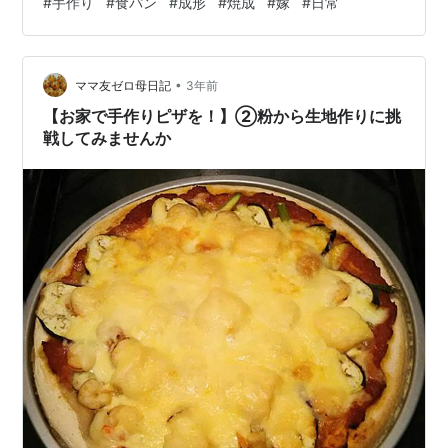
#
手作り
#
食パン
#
成形
#
焼成
#
嫁
#
日常
手作り食パンは 長方形の型 で焼成するとき いつも 生地
を3等分して 一定の大きさに延ばし クルクルと巻くが 今
回は 生地を2等分 ある程度の大きさに 延ばしたあと 縦に
•
一度 横に一度 4つ折にして 成形してみた 4つ折 うまく伝
ママ友ゼロ母日記
3年前
わっただ…
【お家で手作りピザを！】②粉から生地作りに挑
戦してみませんか