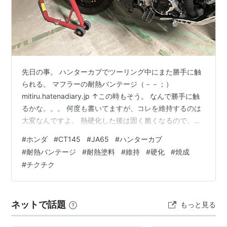
先日の事。 ハンターカブでツーリング中にまた勝手に触
られる。 マフラーの耐熱バンテージ（－－；）
mitiru.hatenadiary.jp ↑この時もそう。 なんで勝手に触
るかな。。。 何度も書いてますが、コレを維持するのは
大変なんですよ。 熱硬化した後は固く脆くなるので、定
期的に耐熱塗料を塗布して焼き上げて結束を強くして維
#
ホンダ
#
CT145
#
JA65
#
ハンターカブ
持しています。 mitiru.hatenadiary.jp
#
耐熱バンテージ
#
耐熱塗料
#
維持
#
硬化
#
焼成
mitiru.hatenadiary.jp mitiru.hatenadiary.jp
#
チクチク
mitiru.hatenadiary.jp 割れたり崩れたりしたらもう元に
は戻せません。 塗料も雨・風で劣化して崩れるので定…
ネットで話題
もっと見る