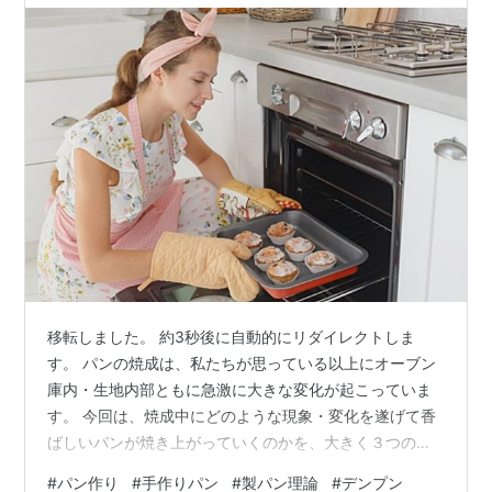
移転しました。 約3秒後に自動的にリダイレクトしま
す。 パンの焼成は、私たちが思っている以上にオーブン
庫内・生地内部ともに急激に大きな変化が起こっていま
す。 今回は、焼成中にどのような現象・変化を遂げて香
ばしいパンが焼き上がっていくのかを、大きく３つのセ
クションにわけて解説します。順を追って確認してみま
#
パン作り
#
手作りパン
#
製パン理論
#
デンプン