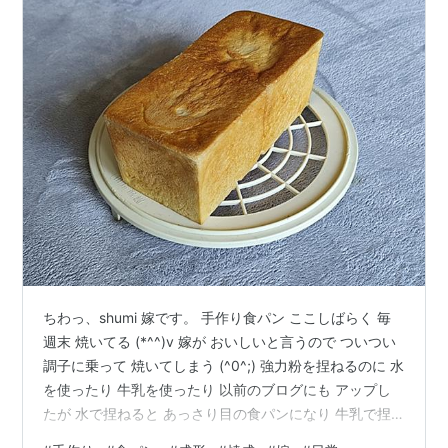
ちわっ、shumi 嫁です。 手作り食パン ここしばらく 毎
週末 焼いてる (*^^)v 嫁が おいしいと言うので ついつい
調子に乗って 焼いてしまう (^0^;) 強力粉を捏ねるのに 水
を使ったり 牛乳を使ったり 以前のブログにも アップし
たが 水で捏ねると あっさり目の食パンになり 牛乳で捏
ねると コクが出る食パンになる これ 嫁も同意見 (*^^)v