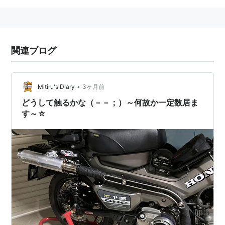
関連ブログ
•
Mitiru's Diary
3ヶ月前
どうして触るかな（－－；）～何故か一定数居ま
す～☆