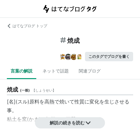
はてなブログ トップ
焼成
このタグでブログを書く
言葉の解説
ネットで話題
関連ブログ
焼成
(
一般
)
【
しょうせい
】
[名](スル)原料を高熱で焼いて性質に変化を生じさせる
事。
粘土を窯(かま)で加熱して石質にするなど。
解説の続きを読む