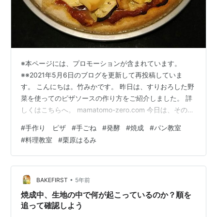
※本ページには、プロモーションが含まれています。
※※2021年5月6日のブログを更新して再投稿していま
す。 こんにちは。竹みかです。 昨日は、すりおろした野
菜を使ってのピザソースの作り方をご紹介しました。 詳
しくはこちらへ。 mamatomo-zero.com 今日は、そのピ
ザソースを使ったピザ生地作りを中心にお話ししたいと
#
手作り ピザ
#
手ごね
#
発酵
#
焼成
#
パン教室
思っています。 初心者向けの手作りパンといえれば、テ
#
料理教室
#
栗原はるみ
ーブルロールのような小型パンが例に上げられることが
多いと思われますが、実は、一番簡単なのはピザなので
す！ というのも、目安が分からず発酵しすちゃったとし
ても問題ないですし、面倒な2次発酵も必要なので時短が
•
BAKEFIRST
5年前
できます。 とい…
焼成中、生地の中で何が起こっているのか？順を
追って確認しよう