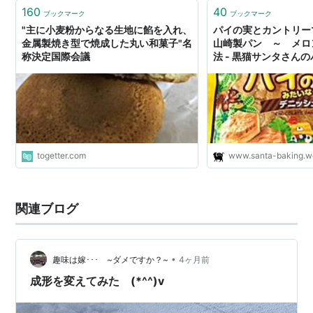
160
40
ブックマーク
ブックマーク
"主に小麦粉からなる生地に餡を入れ、
パイの実とカントリー
金属製焼き型で焼成した丸い和菓子"名
山崎製パン ～ メロ
称決定国際会議
法 - 黒猫サンタさん
togetter.com
www.santa-baking.w
関連ブログ
•
趣味は嫁･･･ ~ダメですか？~
4ヶ月前
成形を変えてみた (*^^)v