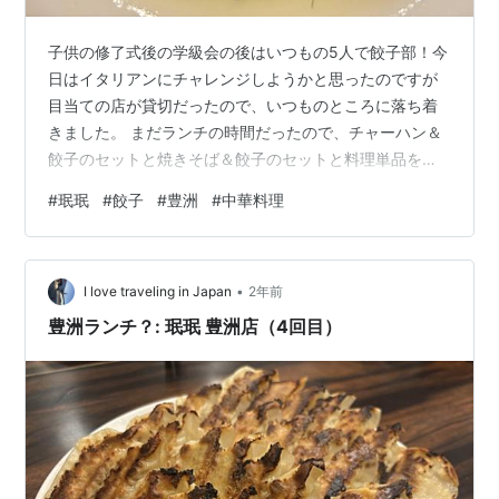
子供の修了式後の学級会の後はいつもの5人で餃子部！今
日はイタリアンにチャレンジしようかと思ったのですが
目当ての店が貸切だったので、いつものところに落ち着
きました。 まだランチの時間だったので、チャーハン＆
餃子のセットと焼きそば＆餃子のセットと料理単品を頼
んで乾杯！ 珉珉炒飯 豆苗のあっさり炒め もやし焼きそ
#
珉珉
#
餃子
#
豊洲
#
中華料理
ば 餃子（1人前） 青椒肉絲 tabelog.com 昨日（毎月23
日）であればビールが半額でした。
•
I love traveling in Japan
2年前
豊洲ランチ？: 珉珉 豊洲店（4回目）