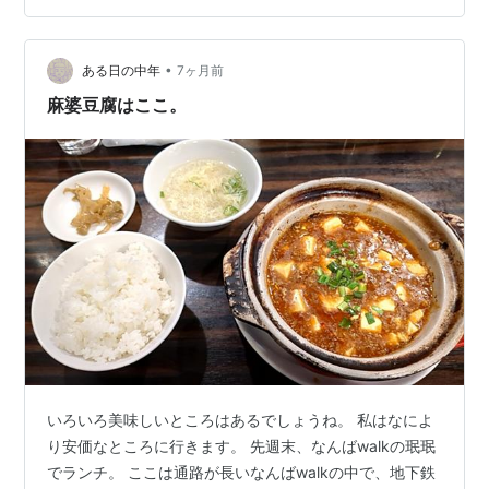
束して散会です。珉珉 豊洲店
•
ある日の中年
7ヶ月前
麻婆豆腐はここ。
いろいろ美味しいところはあるでしょうね。 私はなによ
り安価なところに行きます。 先週末、なんばwalkの珉珉
でランチ。 ここは通路が長いなんばwalkの中で、地下鉄