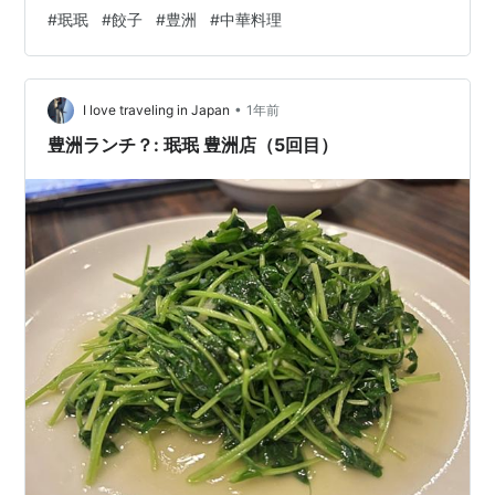
さり炒めはダメらしい。 海老のマヨネーズ和え 【名物】
#
珉珉
#
餃子
#
豊洲
#
中華料理
もやし炒め 豆苗のあっさり炒め にんにくが効いてて非常
に美味しいので必ず毎回頼みます。 餃子（2人前） 青梗
菜とイカの炒め物 今日は残念ながら3がつかない日です
•
今日も美味しかった！本日初めて「時間です」と追い出
I love traveling in Japan
1年前
されました（笑） tabel…
豊洲ランチ？: 珉珉 豊洲店（5回目）