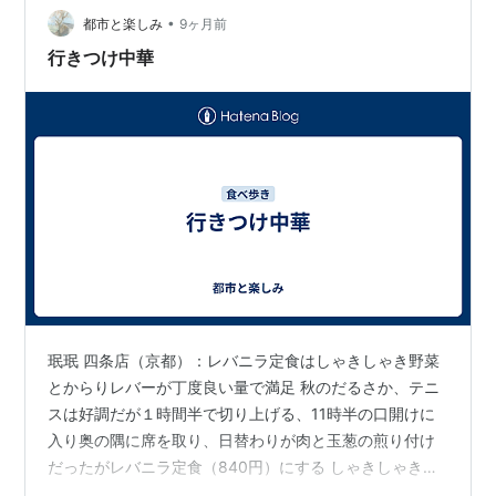
ってあとの撮影は失念…😅 炒飯と中華丼…
•
都市と楽しみ
9ヶ月前
行きつけ中華
珉珉 四条店（京都）：レバニラ定食はしゃきしゃき野菜
とからりレバーが丁度良い量で満足 秋のだるさか、テニ
スは好調だが１時間半で切り上げる、11時半の口開けに
入り奥の隅に席を取り、日替わりが肉と玉葱の煎り付け
だったがレバニラ定食（840円）にする しゃきしゃきの
もやし、ニラと揚げたレバーが6個、酢をかけまわし、辣