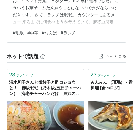
お、イベント発見。 ペタグーグミの無料配布でした。 こ
ういうお菓子、ふだん買うことはないのでタダならいた
だきます。 さて、ランチは珉珉。 カウンターにあるメニ
ュー 来るまでに何食べようか考えていて、麻婆豆腐定食
かなと。 そして注文したのは…。 ジンギスカン定食 なん
#
珉珉
#
中華
#
なんば
#
ランチ
でやねん！とセルフツッコミ。 さっきまで麻婆豆腐食べ
る気満々だったのに、気づけばジンギスカンを注文して
いる。 なんか…、肉が食べたくなったのか、半分無意識
ネットで話題
もっと見る
的に注文していた。 まあ、ウマいのでいいのですが。 ご
ちそうさまでした。 ランキング参加中【公式】2023年開
設ブログ ランキ…
28
23
ブックマーク
ブックマーク
清水和子さんと焼餃子と酢コショウ
みんみん （珉珉） - 
と！ 赤坂珉珉（乃木坂/五目チャーハ
料理 [食べログ]
ン） - 海老チャーハンだけ！東京のチ
ャーハン炒飯ブログ