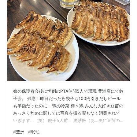
娘の保護者会後に恒例のPTA仲間5人で珉珉 豊洲店にて餃
子会。 残念！昨日だったら餃子も100円引きだしビール
も半額だったのに… 鴨の冷菜 棒々鶏 みんな大好き豆苗の
あっさり炒めに関しては写真を撮る暇もなく消費されて
いきます…（笑） 餃子5人前！ 黒炒飯（あ…奥に豆苗の
あっさり炒めが！） 仲間のうちの一人が転校すると言う
#
豊洲
#
珉珉
ことで少ししんみりしちゃいましたが、必ずの再会を約