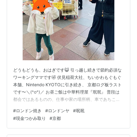
どうもどうも、おはぎです😺 引っ越し続きで節約必須な
ワーキングママです🤣 伏見稲荷大社、ちいかわもぐもぐ
本舗、Nintendo KYOTOに引き続き、 京都ログ板ラスト
です〜＼(^o^)／ お昼ご飯は中華料理屋『珉珉』 普段は
都会ではあるものの、仕事や家の場所柄、車であちこち
行くから、 車では行きにくいところにある『珉珉』に、
#
ロンドン焼き
#
ロンドンヤ
#
珉珉
今日は電車移動やからってことで四条にある『珉珉』行
#
現金つかみ取り
#
京都
ってきた〜 www.minminhonten.com ３年ぶりくらい＼
(^o^)／ 独身時代に会社の人に教えてもらってからどハマ
リ！ 何食べても美味しくてほんま好き〜 餃子だけ写真撮