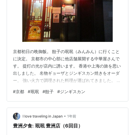
京都初日の晩御飯。 餃子の珉珉（みんみん）に行くこと
に決定。 京都市の中心部に他店舗展開する中華屋さんで
す。 提灯の光が店内に誘います。 香港や上海の旅を思い
出しました。 名物ギョーザとジンギスカン焼きをオーダ
ー。 強い火力で調理された料理が運ばれてきました。 羊
肉とタマネギを強い火力で炒めたジンギスカン焼きも最
#
京都
#
珉珉
#
餃子
#
ジンギスカン
高でした。 珉珉やきそばも追加オーダー。 ハイボールで
流し込む餃子・・・至福の一時です。 おなか、いっぱ
い！ ごちそうさまでした！ 四条河原町をテクテク歩いて
•
ホテルに向かいます。 明日も京都の町を楽しもうと思い
I love traveling in Japan
1年前
ます。
豊洲夕食: 珉珉 豊洲店（6回目）