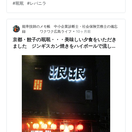
#
珉珉
#
レバニラ
油3杯、レバーに胡椒、スープには大量の酢と胡椒（玉子
は食べない） レバーと野菜補給と酢は疲れた体に良い、
ご飯が少な目なのが良い、ときどき酸っぱくしたスープ
能率技師のメモ帳 中小企業診断士・社会保険労務士の備忘
で合間を取る 〆はご飯、スープと搾菜、これで840円は
•
録 ワクワク広島ライフ
10ヶ月前
安い、しかもうまい 裏寺町を見てから新京極を歩くと、
京都・餃子の珉珉・・・美味しい夕食をいただき
観光客の多さに驚く、百均が子…
ました ジンギスカン焼きをハイボールで流し込
む・・・至福の一時です！