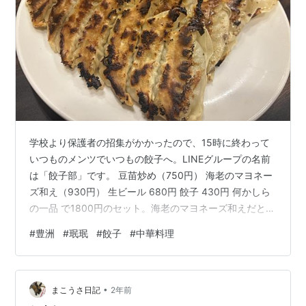
学校より保護者の招集がかかったので、15時に終わって
いつものメンツでいつもの餃子へ。LINEグループの名前
は「餃子部」です。 豆苗炒め（750円） 海老のマヨネー
ズ和え（930円） 生ビール 680円 餃子 430円 何かしら
の一品 で1800円のセット。海老のマヨネーズ和えだと合
計2040円になるので、240円お得です。 餃子4人前
#
豊洲
#
珉珉
#
餃子
#
中華料理
（1720円） 4人前壮観！ 鶏肉とニンニクの芽の炒め
（850円） バンバンジー（650円） 更に餃子を3人前追
加しました（笑） 名物もやし焼きそば（720円） 〆の焼
•
きそばとても美味しかった！ 3のつく日は餃子が100円引
まこうさ日記
2年前