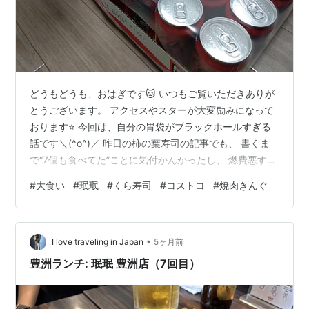
どうもどうも、おはぎです🐱 いつもご覧いただきありが
とうございます。 アクセスやスターが大変励みになって
おります⭐ 今回は、自分の胃袋がブラックホールすぎる
話です＼(^o^)／ 昨日の柿の葉寿司の記事でも、 書くま
で“7個も食べてた”ことに気付かんかったし、 燃費悪すぎ
て毎日ずっと空腹と戦ってるので、 どれだけブラックホ
#
大食い
#
珉珉
#
くら寿司
#
コストコ
#
焼肉きんぐ
ール胃袋なのかまとめてみましたｗ 🍽️ 自慢のブラックホ
ール実績 23歳の頃：珉珉で餃子30個完食 バンバン頼ま
れる餃子の“処理班”になってた。 珉珉の餃子は軽いから
•
無限に食べれる。 www.minminhonten.com 31歳：くら
I love traveling in Japan
5ヶ月前
寿司で15皿（30貫近く）完食 子どもが…
豊洲ランチ: 珉珉 豊洲店（7回目）