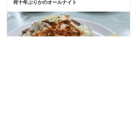
きで23日はビールが半額です 約3時間話…
何十年ぶりかのオールナイト
昨日は恒例となってきた、 会社の仲良し3人組で晩ごは
んに行ってきました！ヽ(´▽｀)/ この3人は席が近くて、
笑いのツボや好きなものも一緒で、 会社でもしょっちゅ
う3人でキャッキャしてる 笑 会話の内容も学生か！って