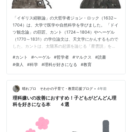
「イギリス経験論」の大哲学者ジョン・ロック（1632～
1704）は、大学で医学や自然科学を学びました。 「ドイ
ツ観念論」の巨匠、カント（1724～1804）やヘーゲル
（1770～1831）の学位論文は、天文学にかんするもので
した。カントは、太陽系の起源を論じる「星雲説」を、
ヘーゲルは「惑星の軌道」をテーマにしています。 共産
#
カント
#
ヘーゲル
#
哲学者
#
マルクス
#
読書
主義の思想で知られるマルクス（1818～1883）の学位論
#
偉人
#
科学
#
理科が好きになる
#
教育
文は、古代の原子論をあつかったものです。また、彼は
数学の論考をいくつも残しています。 彼らのおもな業績
は、人間の精神や社会の問題についての著作で、自然科
学とは縁がなさそうにみえます。しかし、このように偉
•
晴れブロ そわかの子育て・教育応援ブログ
4年前
大な哲学者・思…
理科嫌いの改善におすすめ！子どもがどんどん理
科を好きになる本 ４選