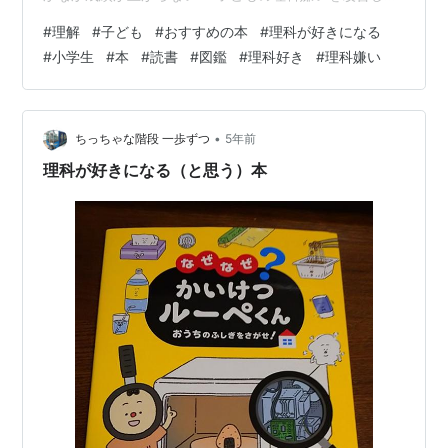
い ★理科が好きでもっと理科を好きになりたい ★理科の
#
理解
#
子ども
#
おすすめの本
#
理科が好きになる
魅力が伝わるおすすめの本を知りたい ★面白い理科の本
#
小学生
#
本
#
読書
#
図鑑
#
理科好き
#
理科嫌い
を探している 等の方に、特におすすめの記事となってい
ます。 ❖子どもがどんどん理科を好きになる本 ４選 ★
小学生のおもしろ科学実験 身近なふしぎ発見！ ★理科好
きな子に育つふしぎのお話３６５ 見てみよう、やってみ
•
ちっちゃな階段 一歩ずつ
5年前
よう、さわって…
理科が好きになる（と思う）本