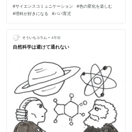
出」を良くやります。 長女（小学2年生）は「いろみず
#
サイエンスコミュニケーション
#
色の変化を楽しむ
のじっけんする～！」って楽しそうにするので、ちょっ
#
理科が好きになる
#
パパ育児
と今回は本格的にやってみました。 実験材料について 抽
出操作 色が変わる実験 考察（？）のようなもの 実験材
料について 使用したのはこの植物。 サルビア・ガラニチ
カ 後日、植物図鑑で調べると、たぶんサルビアという花
•
そういちコラム
4年前
だった模様。 （「有名な花…
自然科学は避けて通れない