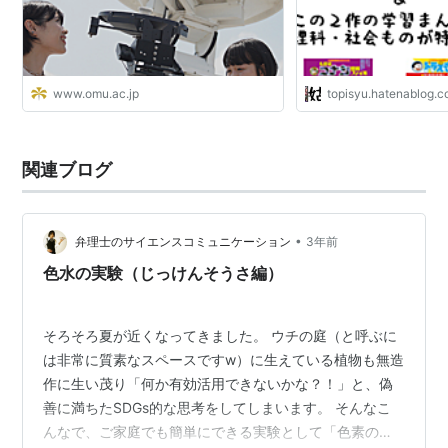
www.omu.ac.jp
topisyu.hatenablog.
関連ブログ
•
弁理士のサイエンスコミュニケーション
3年前
色水の実験（じっけんそうさ編）
そろそろ夏が近くなってきました。 ウチの庭（と呼ぶに
は非常に質素なスペースですw）に生えている植物も無造
作に生い茂り「何か有効活用できないかな？！」と、偽
善に満ちたSDGs的な思考をしてしまいます。 そんなこ
んなで、ご家庭でも簡単にできる実験として「色素の抽