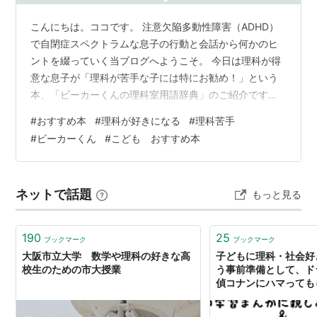
こんにちは。ココです。 注意欠陥多動性障害（ADHD）
で自閉症スペクトラムな息子の行動と会話から何かのヒ
ントを綴っていく当ブログへようこそ。 今日は理科が得
意な息子が「理科が苦手な子には特にお勧め！」という
本、「ビーカーくんの理科室用語辞典」のご紹介です。
● フルカラーでくすっと笑える漫画も満載！楽しく読み
#
おすすめ本
#
理科が好きになる
#
理科苦手
進められる「ビーカーくんの理科室用語辞典」。大人も
#
ビーカーくん
#
こども おすすめ本
もちろん、楽しめますよ！ いろんな豆知識満載！楽しい
理科本 上方置換で逃げていくアンモニア 溶解と融解。違
いは何でしょう？ 「用語を知るワクワク感」 まとめ い
ネットで話題
もっと見る
ろんな豆知識満載！楽しい理科本 この本は、単に「理科
用語」を箇条書きに説明した本…
190
25
ブックマーク
ブックマーク
大阪市立大学 数学や理科の好きな高
子どもに理科・社会好
校生のための市大授業
う事前準備として、ド
偵コナンにハマってもら
閲子の姑日記