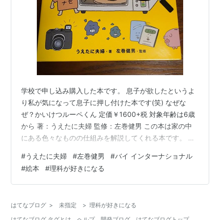
学校で申し込み購入した本です。 息子が欲したというよ
り私が気になって息子に押し付けた本です(笑) なぜな
ぜ？かいけつルーペくん 定価￥1600+税 対象年齢は6歳
から 著：うえたに夫婦 監修：左巻健男 この本は家の中
にある色々なものの仕組みを解説してくれる本です。 例
えば…「レンジはどうやって温めるの？」「ボールはな
#
うえたに夫婦
#
左巻健男
#
バイ インターナショナル
んで弾むの？」など小さな子供が質問してくる「なぜな
#
絵本
#
理科が好きになる
ぜ攻撃」から少し大きくなった子供が思う理科の不思議
や面白さに心寄せる本です。大人も楽しく読める本でし
た。 むしろ私が読み込んで息子に「お母さんスゲー！」
はてなブログ
>
未指定
>
理科が好きになる
って言わせる手助けになりそうです♪ なぜなぜ？かいけつ
はてなブログ タグとは
ヘルプ
開発ブログ
はてなブログトップ