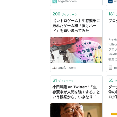
togetter.com
w
200
181
ブックマーク
【レトロゲーム】生存競争に
プログ
敗れたゲーム機「負けハー
ド」を買い漁ってみた
Previ
fulls
プログラ
Nex
教育に
https
aucfan.com
miz
フロン
達成
高速
61
55
ブックマーク
今一度
小田嶋隆 on Twitter: "「生
ダー
存競争が人間を強くする」と
争の落
いう観察から、いきなり「人
ログ
は苛酷な環境で育つべきだ」
という主張を導き出すの人間
の内心には「弱い人間は踏み
つけにしてもかまわない」と