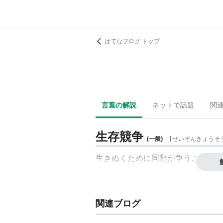
はてなブログ トップ
言葉の解説
ネットで話題
関
生存競争
(
一般
)
【
せいぞんきょうそ
生きぬくために同類が争うこと。
関連ブログ