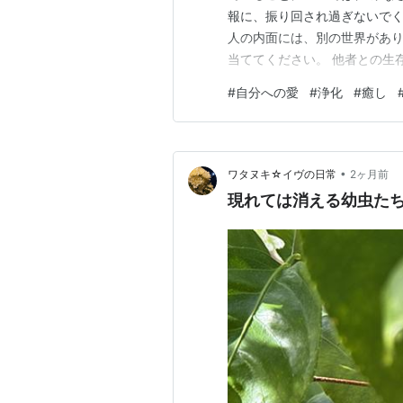
報に、振り回され過ぎないでく
人の内面には、別の世界があり
当ててください。 他者との生
うなのか 気になってしょうが
#
自分への愛
#
浄化
#
癒し
いる、何故この親子関係を選ん
ayupom7.hatenablog.jp でも
•
ワタヌキ☆イヴの日常
2ヶ月前
現れては消える幼虫た