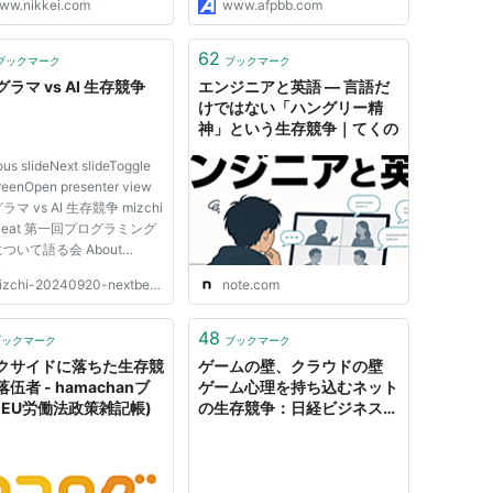
ww.nikkei.com
www.afpbb.com
62
ブックマーク
ブックマーク
ラマ vs AI 生存競争
エンジニアと英語 ― 言語だ
けではない「ハングリー精
神」という生存競争｜てくの
ous slideNext slideToggle
creenOpen presenter view
マ vs AI 生存競争 mizchi
tBeat 第一回プログラミング
ついて語る会 About
://x.com/mizchi Node.js と
chi-20240920-nextbeat-slide.pages.dev
note.com
トエンドの専門家 100万*
率で御社のフロントエンドの
化をやります 話したいこと
48
ブックマーク
ブックマーク
、共同作業者・競争相手...
クサイドに落ちた生存競
ゲームの壁、クラウドの壁
伍者 - hamachanブ
ゲーム心理を持ち込むネット
(EU労働法政策雑記帳)
の生存競争：日経ビジネスオ
ンライン