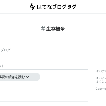
生存競争
連ブログ
う
】
はてな
解説の続きを読む
はてな
はてな
Copyrig