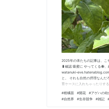
2025年の🦋たちの記事は、こちら↓ w
🐛確認 吸蜜に やってくる
watanuki-eve.hatena
と。 それも自然の摂理なんだ
育ケースに入れちゃったりするん
ら↓ watanuki-eve.hatena
#
柑橘苗
#
開花
#
アゲハの幼
eve.hatenablog.co…
#
自然界
#
生存競争
#
雑記