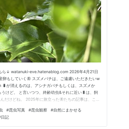
atanuki-eve.hatenablog.com 2026年4月21日
、産卵もしていく🦋 スズメバチは、ご遠慮いただきたいw
blog.com 🐛が消えるのは、アシナガバチもしくは、スズメか
ろうけど。 と言いつつ、終齢幼虫&それに近い🐛は、飼
だけどね。 2025年に旅立った🦋たちの記事は、こち
blog.com 記事一覧は、こちら↓ watanuki-
虫
#
昆虫写真
#
昆虫観察
#
自然にまかせる
#
日記