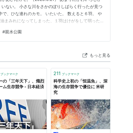
 いない。 小さな川をさかのぼりしばらく行ったが見つ
中で、ひな連れのカモ。 いたいた。 数えると６羽。 や
は油まみれになってしまった、１羽はけがをして弱ったよ
2026.6.22） またその翌日。 活動開始時刻とにらん
#
親水公園
かのぼる。 いたいた。 数えると５羽。厳しい。 餌をあ
もっと見る
211
ブックマーク
ブックマーク
ーの「三年天下」、熾烈
科学史上初の「恒温魚」、深
ーム生存競争 - 日本経済
海の生存競争で優位に 米研
究