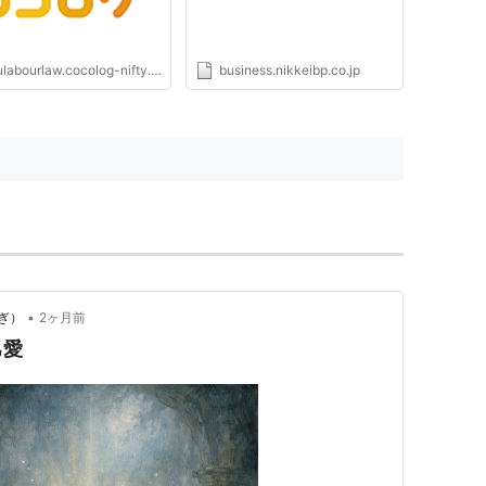
labourlaw.cocolog-nifty.com
business.nikkeibp.co.jp
•
ぎ）
2ヶ月前
己愛