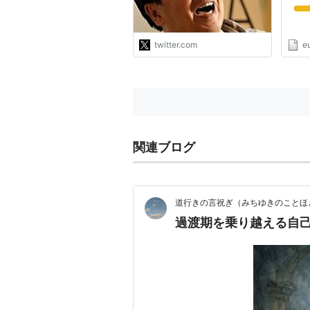
いう信念と、それ以上に「生
き残ったオレは正しい」とい
う強烈な全能感がある。"
twitter.com
eu
関連ブログ
道行きの言祝ぎ（みちゆきのことほ
過渡期を乗り越える自