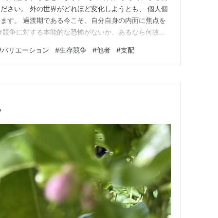
ださい。 外の世界がどれほど変化しようとも、 個人個
ます。 過渡期である今こそ、自分自身の内面に焦点を
存競争に対する本能的な恐怖がないか、あるなら何故そ
ない異性がいる、何故その人なのか 毒親の支配を受けて
#
バリエーション
#
生存競争
#
他者
#
支配
だのか バリエーションは、人の数だけあります。
、…
ち