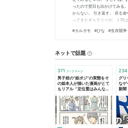
ったので翌日も出かけてみる。
からない。 引き返す。 戻る途
ってきたギャラリーが、１羽
うだと教えてくれた。 厳しい。（
#
カルガモ
#
ひな
#
生存競争
だ７時３０分を目指して川をさ
げるという人もいる…
ネットで話題
371
234
ブックマーク
男子校の”姫ポジ”の実態をそ
グリ
の姫本人が描いた漫画がとて
なゲ
もリアル「定位置はみんなの
新聞
膝の上」「生存競争がとても
過酷」