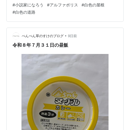
は最強！！！ | ファンタジー小説 | 小説投稿サイトのア
#
小説家になろう
#
アルファポリス
#
白色の屋根
ルファポリス 第85話 無詠唱 | スキルマスター 楽しいは
#
白色の道路
最強！！！ | ファンタジー小説 | 小説投稿サイトのアル
ファ…
•
ぺんぺん草のすけのブログ
9日前
令和８年７月３１日の昼飯