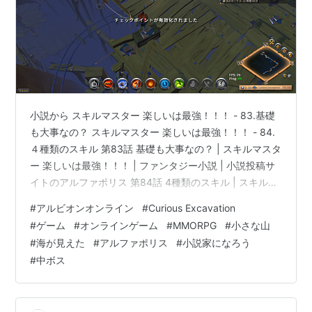
小説から スキルマスター 楽しいは最強！！！ - 83.基礎
も大事なの？ スキルマスター 楽しいは最強！！！ - 84.
４種類のスキル 第83話 基礎も大事なの？ | スキルマスタ
ー 楽しいは最強！！！ | ファンタジー小説 | 小説投稿サ
イトのアルファポリス 第84話 4種類のスキル | スキルマ
スター 楽しいは最強！！！ | ファンタジー小説 | 小説投
#
アルビオンオンライン
#
Curious Excavation
稿サイトのアルファポリス 更新しました 今日は小さな山
#
ゲーム
#
オンラインゲーム
#
MMORPG
#
小さな山
に登ってきた 海が見えるとは思わなかったな 前回の続き
#
海が見えた
#
アルファポリス
#
小説家になろう
です。 チェックポイントが有効化されました あれ、ボ
#
中ボス
ス？ まだ半分ぐらいだけど。 錯乱した放火魔 中ボスっ
てことかな？ サクッと倒し…