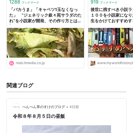
八男って、それはないでしょう！
（Y.A）
1288
919
ブックマーク
ブックマーク
「バカうま」「キャベツ1玉なくなっ
後世に残すべき小説ラ
没落予定なので、鍛冶職人を目指す
（CK）
た」 “ジェネリック叙々苑サラダのた
１００を小説家になり
本好きの下剋上
（香月美夜）
れ”を小説家が開発、その作り方とは？
生をかけておすすめする
| ねとらぼ
界史ブログ！～世界の
イルドワンダーランド
nlab.itmedia.co.jp
www.myworldhistory
関連ブログ
•
ぺんぺん草のすけのブログ
4日前
令和８年８月５日の昼飯