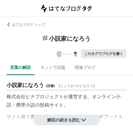
はてなブログ トップ
小説家になろう
このタグでブログを書く
言葉の解説
ネットで話題
関連ブログ
小説家になろう
(
読書
)
【
しょうせつかになろう
】
株式会社ヒナプロジェクトが運営する、オンライン小
説・携帯小説の投稿サイト。
サイト発で書籍化される作品も存在する。MFブックス
解説の続きを読む
（メディアファクトリー）、アリアンローズ（フロンテ