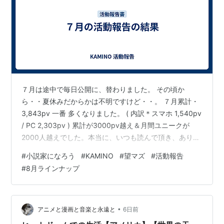
７月は途中で毎日公開に、替わりました。 その頃か
ら・・夏休みだからかは不明ですけど・・。 ７月累計・
3,843pv 一番 多くなりました。 ( 内訳＊スマホ 1,540pv
/ PC 2,303pv ) 累計が3000pv越え＆月間ユニークが
2000人越えでした。本当に、いつも読んで頂き、ありが
とうございます。 ブクマは変動してましたが、結果的に
#
小説家になろう
#
KAMINO
#
望マズ
#
活動報告
増える形になっているようです。 45瓶 活力剤 ～ 74瓶
#
8月ラインナップ
油断 まで‥でしたね。 ウィリディス州での森 復活のため
の行動から、キトゥリノ州に入り‥いろ いろ ありました
けど・・。結果的には、マルールの家に辿り着けた事
で、魔石品を作る事になったり、情報…
•
アニメと漫画と音楽と永遠と
6日前