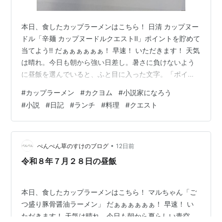
本日、食したカップラーメンはこちら！ 日清 カップヌー
ドル「辛麺 カップヌードルクエストⅡ」ポイントを貯めて
当てよう‼ だぁぁぁぁぁぁ！ 早速！ いただきます！ 天気
は晴れ。今日も朝から強い日差し。暑さに負けないよう
に昼飯を選んでいると、ふと目に入った文字。「ポイン
トを貯めて当てよう!!」……いや、応募期間、とっくに終
#
カップラーメン
#
カクヨム
#
小説家になろう
わってますやん。それどころか、このカップ麺、賞味期
#
小説
#
日記
#
ランチ
#
料理
#
クエスト
限もとっくの昔に過ぎている。もはやポイントを貯める
より、無事に食べ切ることのほうが重要である。まあ、
未開封なら自己責任でいただきます（笑）。 そんな少し
時代遅れな一杯にお湯を注いだのは 日清 カップヌードル
•
ぺんぺん草のすけのブログ
12日前
「辛麺 カップヌードルク…
令和８年７月２８日の昼飯