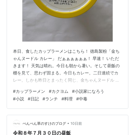
本日、食したカップラーメンはこちら！ 徳島製粉「金ち
ゃんヌードル カレー」 だぁぁぁぁぁぁ！ 早速！ いただ
きます！ 天気は晴れ。今日も朝から暑い。そして昼飯の
棚を見て、思わず固まる。今日もカレー。二日連続でカ
レー。しかも昨日とまったく同じ、金ちゃんヌードル カ
レー。「昨日食べたやん」と心の中でツッコミを入れた
#
カップラーメン
#
カクヨム
#
小説家になろう
ものの、気づけばお湯を沸かしていた。人間、好きなも
#
小説
#
日記
#
ランチ
#
料理
#
中毒
のには抗えないらしい。 そんなわけで今日も手に取った
のは 徳島製粉「金ちゃんヌードル カレー」。 フタを開
けると、昨日と変わらぬスパイスの香り。湯を注ぎ、数
分。スープをひと口飲めば、やっぱりこのまろやかなカ
•
ぺんぺん草のすけのブログ
10日前
レーのコクがうまい。辛さは控えめ…
令和８年７月３０日の昼飯