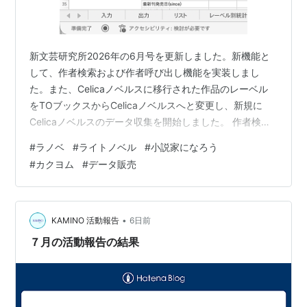
新文芸研究所2026年の6月号を更新しました。新機能と
して、作者検索および作者呼び出し機能を実装しまし
た。また、Celicaノベルスに移行された作品のレーベル
をTOブックスからCelicaノベルスへと変更し、新規に
Celicaノベルスのデータ収集を開始しました。 作者検索
について、検索方法が若干複雑になっています。検索欄
#
ラノベ
#
ライトノベル
#
小説家になろう
として母集団の検索条件(下)および母集団内での作者条件
#
カクヨム
#
データ販売
(上)があります。前者で指定した条件に該当する全作品を
母集団として、後者の条件を満たす作者を検索します。
普段は後者のみを扱うことを想定していますが、例えば
特定の年の作者の活動を見たい時や、n巻以上の作品のみ
•
KAMINO 活動報告
6日前
の統計を見たい時、…
７月の活動報告の結果