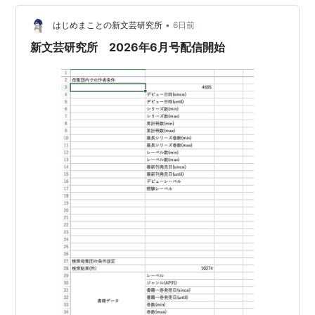
とを考えながら湯を沸かし、手に取ったのは マルちゃん
「ごつ盛りソース焼きそば」。キューピーからしマヨネ
•
はじめまことの新文芸研究所
6日前
ーズ付き。 湯切りをしてソースを絡める…
新文芸研究所 2026年6月号配信開始