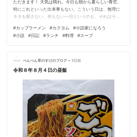
ただきます！ 天気は晴れ。今日も朝から夏らしい青空。
特にこれといった出来事もない。こういう日は、無理に
ネタを探さない。何もない一日というのも、それはそれ
で悪くない。のんびり昼飯を楽しめる時間があるだけで
#
カップラーメン
#
カクヨム
#
小説家になろう
十分である。 そんな昼に湯を沸かし、手に取ったのは マ
#
小説
#
日記
#
ランチ
#
料理
#
スープ
ルちゃん「ごつ盛り豚骨醤油ラーメン」。 フタを開ける
と、豚骨のコクと醤油の香ばしい香りがふわりと立ち上
る。湯を注ぎ、数分。スープをひと口飲めば、豚骨のま
ろやかな旨みと醤油のキレが絶妙なバランス。麺は食べ
•
ぺんぺん草のすけのブログ
5日前
応えがあり、ごつ盛りらしいボリューム…
令和８年８月４日の昼飯