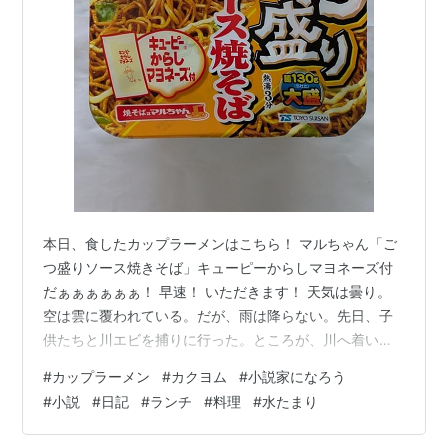
本日、食したカップラーメンはこちら！ マルちゃん「ご
つ盛りソース焼きそば」キューピーからしマヨネーズ付
だぁぁぁぁぁぁ！ 早速！ いただきます！ 天気は曇り。
空は雲に覆われている。だが、雨は降らない。先日、子
供たちと川エビを捕りに行った。ところが、川へ着いて
びっくり。水がない。川なのに、あちこちが水たまりに
#
カップラーメン
#
カクヨム
#
小説家になろう
なっているだけ。ほとんど干上がっていた。このままま
#
小説
#
日記
#
ランチ
#
料理
#
水たまり
とまった雨が降らなければ、本当にまずい気がする。自
然相手とはいえ、少し心配になる光景だった。 そんなこ