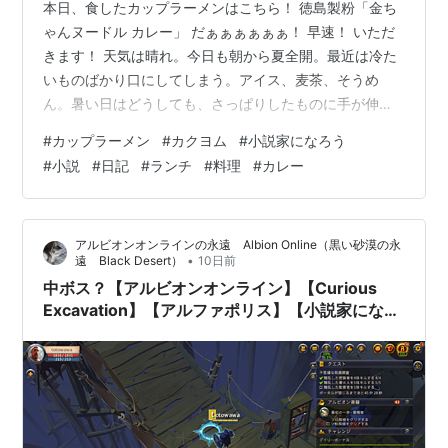
本日、食したカップラーメンはこちら！ 徳島製粉「金ち
ゃんヌードル カレー」 だぁぁぁぁぁぁ！ 早速！ いただ
きます！ 天気は晴れ。今日も朝から夏全開。最近は冷た
いものばかり口にしてしまう。アイス、麦茶、そうめ
ん。暑い日はどうしても、さっぱりしたものに手が伸び
る。……なのに、不思議とカレー味だけは別腹。「暑い日
#
カップラーメン
#
カクヨム
#
小説家になろう
にこそカレー！」という言葉には、妙な説得力がある。
#
小説
#
日記
#
ランチ
#
料理
#
カレー
そんなことを考えながら湯を沸かし、手に取ったのは 徳
島製粉「金ちゃんヌードル カレー」。 フタを開けると、
スパイスの香りが一気に広がる。湯を注ぎ、数分。スー
アルビオンオンラインの永遠 Albion Online（黒い砂漠の永
プをひと口飲めば、まろやかなカレーのコクにほどよい
•
遠 Black Desert）
10日前
スパイス感。辛すぎないので飲みや…
中ボス？【アルビオンオンライン】【Curious
Excavation】【アルファポリス】【小説家になろ
う】【小説】