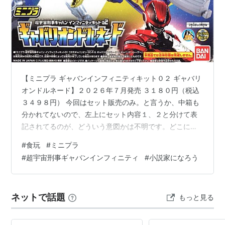
異世界はスマートフォンとともに。
（冬原パトラ）
君の膵臓をたべたい
（住野よる）
盾の勇者の成り上がり
（
アネコユサギ
）
デスマーチからはじまる異世界狂想曲
（愛七ひろ）
蜘蛛ですが、なにか？
（
馬場翁
）
【ミニプラ ギャバンインフィニティキット０２ ギャバリ
君に恋をするなんて、ありえないはずだった
（
筏田
オンドルネード】２０２６年７月発売 ３１８０円（税込
かつら
）
３４９８円） 今回はセット販売のみ。と言うか、中箱も
異世界チート魔術師
（内田健）
分かれてないので、左上にセット内容１、２と分けて表
記されてるのが、どういう意図かは不明です。どこにも
異世界居酒屋「のぶ」
（
蝉川夏哉
）
売ってないなぁ、と思ってたら、１週間遅れて入荷して
最果てのパラディン
（柳野かなた）
#
食玩
#
ミニプラ
ました。離島に住んでるわけじゃないのに、何んでだ
薬屋のひとりごと
（
日向夏
）
#
超宇宙刑事ギャバンインフィニティ
#
小説家になろう
ろ？ まずは武器モード。専用台座付属がありがたい。 な
転生したらスライムだった件
（伏瀬）
んだか掃除機みたいな形だと思ってましたが、ホンマに
理想のヒモ生活
（渡辺恒彦）
色んな物を吸い込んで吐き出してました。星のカービィ
ネットで話題
もっと見る
みたいな武器ですね。 続いて、ユニットモード。 手足が
フェアリーテイル・クロニクル 〜空気読まない異世
無くて、翼が生えてますが、まぁ、電子…
界ライフ〜
（
埴輪星人
）