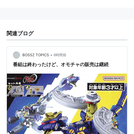
ィアワークス）、ヒーロー文庫（主婦の友社）、オーバ
ーラップ文庫（オーバーラップ）といったライトノベル
レーベルとの公式企画も行っている。
http://syosetu.com/
関連ブログ
「小説家になろう」発で書籍化された主な作品
•
BOSSZ TOPICS
6時間前
魔法科高校の劣等生（佐島勤）
番組は終わったけど、オモチャの販売は継続
ログ・ホライズン（橙乃ままれ）
竜殺しの過ごす日々（赤雪トナ）
オーバーロード
（丸山くがね）
この素晴らしい世界に祝福を！
（暁なつめ）
無職転生 〜異世界行ったら本気だす〜
（
理不尽な孫
の手
）
ナイツ＆マジック
（
天酒之瓢
）
Re:ゼロから始める異世界生活
（鼠色猫）
異世界食堂
（犬塚惇平）