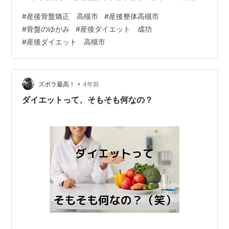
の戻らない体形や体重は当院にご相談ください。 公式サ
#
産後骨盤矯正 高槻市
#
産後整体高槻市
イトはコチラ↓↓ www.youtube.com
#
骨盤のゆがみ
#
産後ダイエット 成功
www.youtube.com はてなブログプロフィール その他関
#
産後ダイエット 高槻市
連サイト select-type.com profile.ameba.jp ameblo.jp
prtree.jp iko-yo.net rairai.net seitai-t…
•
ズボラ最高！
4年前
ダイエットって、そもそも何なの？