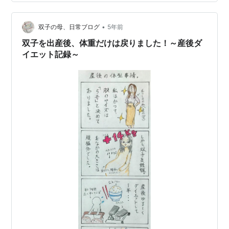
れました。 どんなふうに痩せたか紹介していきたいと思
います。 ＜本記事の概要＞ ①ダイエットで気を付けた
こと ②消費カロリー＞摂取カ…
•
双子の母、日常ブログ
5年前
双子を出産後、体重だけは戻りました！～産後ダ
イエット記録～