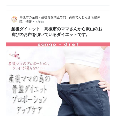
す！ 「夫から最近肌艶いいね～と言ってもらえたのはこ
のお陰かも？！」 純ココアって何？ ココアはカカオマス
高槻市の産前・産後骨盤矯正専門 高槻てんじんまち整体
の種子から作られています。純ココア(ピュアココア)と調
•
院 情報
4年前
整ココア…
産後ダイエット 高槻市のママさんから沢山のお
喜びのお声を頂いているダイエットです。