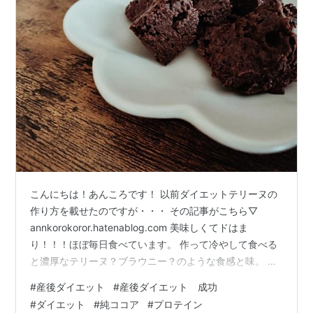
こんにちは！あんころです！ 以前ダイエットテリーヌの
作り方を載せたのですが・・・ その記事がこちら▽
annkorokoror.hatenablog.com 美味しくてドはま
り！！！ほぼ毎日食べています。 作って冷やして食べる
と濃厚なテリーヌ？ブラウニー？のような食感と味。 チ
ョコも小麦粉も使ってない身体に優しいオヤツです♡ こ
#
産後ダイエット
#
産後ダイエット 成功
こで使用するのが純ココアなんですが、純ココアって美
#
ダイエット
#
純ココア
#
プロテイン
容にとてもよく興味ある方は 是非作って食べてほしいで