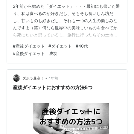
2年前から始めた「ダイエット」・・・最初にも書いた通
り、私は食べるのが好きだし、そもそも食いしん坊だ
し、甘いものも好きだし、それも一つの人生の楽しみな
んですよ（笑）何なら世界中の美味しいものを食べてか
ら死にたいと思っているし、旅行に行ったらその土地の
美味しいものも存分に食べたい！！ 完全にダイエットに
#
産後ダイエット
#
ダイエット
#
40代
向いてない人ですよねwwww で、今回の記事のタイトル
#
産後ダイエット 成功
にたどり着くのですが・・・ そもそもダイエットって何
なの？って話ですね。 だって「ダイエット」をすること
によって、人生の楽しみがなくなることははっきりいっ
て耐え難い・・・！！なので必死に考えましたよ（笑）
•
ズボラ最高！
4年前
我慢しなくてもいい方法を！！ 前に書いた…
産後ダイエットにおすすめの方法5つ