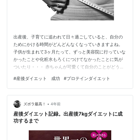
出産後、子育てに追われて日々過ごしていると、自分の
ためにかける時間がどんどんなくなっていきますよね。
子供が生まれて3ヶ月たって、ずっと美容院に行っていな
かったことや化粧水もろくにつけてなかったことに気が
ついたり・・・ 赤ちゃんが可愛くて自分のことがどうで
も良くなる面もあるし、子育てで自分のことどころじゃ
#
産後ダイエット 成功
#
プロテインダイエット
ない部分もありますよね。。。 私の場合は、産婦人科が
結構体重増量に厳しかったので、最後すぐにある程度は
出産前の体重に戻ったのですが、もともと出産前に太り
•
始めていたので、ただ増量した状態を維持していただけ
ズボラ最高！
4年前
でしたw 全く自慢にはなりませんが・・・私の過去の体
産後ダイエット記録。出産後7kgダイエットに成
重遍歴はこちらをご覧ください！ beau…
功するまで