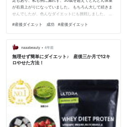
足もあり、私も例に漏れず、30歳を超えてどんどん体重
が右肩上がりになっていました。 もちろん大して続きま
せんでしたが、色んなダイエットにも挑戦しました。 み
なさん興味は全くないかもしれませんが(笑)参考までに私
#
産後ダイエット 成功
#
産後ダイエット
の半生（？）の体重の経緯をまとめておこうと思いま
す。 体重の推移と主な年齢（身長160cm) 20歳から23歳
頃 -45kg前後 24歳から27歳ごろ-52kg前後 28歳から30
•
歳ごろ－マックス65kg 31歳ごろ―55kg 31歳から35歳
naaabeauty
4年前
－57kg 36歳-37歳 ー58-67…
無理せず簡単にダイエット♪ 産後三か月で12キ
ロやせた方法！