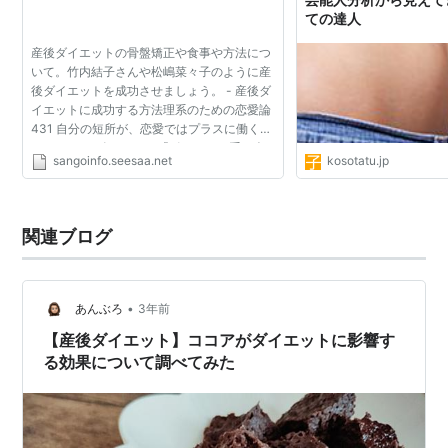
ての達人
産後ダイエットの骨盤矯正や食事や方法につ
いて。竹内結子さんや松嶋菜々子のように産
後ダイエットを成功させましょう。 - 産後ダ
イエットに成功する方法理系のための恋愛論
431 自分の短所が、恋愛ではプラスに働くこ
とも マイナビニュース 「ポッチャリ系の人
sangoinfo.seesaa.net
kosotatu.jp
が好き」「自分と同じくらいの目線の男子の
ほうが、ホッと...
関連ブログ
•
あんぶろ
3年前
【産後ダイエット】ココアがダイエットに影響す
る効果について調べてみた