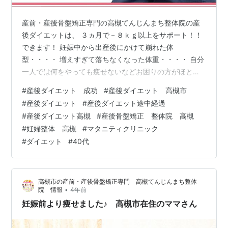
産前・産後骨盤矯正専門の高槻てんじんまち整体院の産
後ダイエットは、 ３ヵ月で－８ｋｇ以上をサポート！！
できます！ 妊娠中から出産後にかけて崩れた体
型・・・・ 増えすぎて落ちなくなった体重・・・・ 自分
一人では何をやっても痩せないなどお困りの方がほとん
どです。 本来の体型、体重に戻したい方にお勧めのメニ
#
産後ダイエット 成功
#
産後ダイエット 高槻市
ューです。 是非ご相談ください。 当院でダイエットを成
#
産後ダイエット
#
産後ダイエット途中経過
功された２０代のママさん お喜びのお声
#
産後ダイエット高槻
#
産後骨盤矯正 整体院 高槻
www.youtube.com はてなブログ固定ページ
#
妊婦整体 高槻
#
マタニティクリニック
takatsukiseitai.hatenablog.com
#
ダイエット
#
40代
takatsukiseitai.hatenablog.com takatsukisei…
高槻市の産前・産後骨盤矯正専門 高槻てんじんまち整体
•
院 情報
4年前
妊娠前より痩せました♪ 高槻市在住のママさん