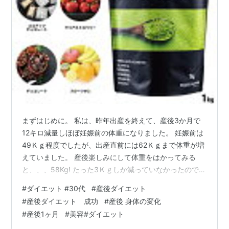
まずはじめに。 私は、昨年出産を終えて、産後3か月で
12キロ減量しほぼ妊娠前の体重になりました。 妊娠前は
49Ｋｇ程度でしたが、出産直前には62Ｋｇまで体重が増
えていました。 産後楽しみにして体重をはかってみる
と、、、58Kg! たった3Ｋｇしか減っていなかったので
す。。。産後あるあるですよね。 実は私は、これまで人
#
ダイエット #30代
#
産後ダイエット
生＝ダイエットというぐらい、万年ダイエッターでし
#
産後ダイエット 成功
#
産後 身体の変化
た。 そんな私が、産後のダイエットは時間もかけず、お
#
産後1ヶ月
#
美容#ダイエット
金もかけず、これまでのダイエットで一番簡単に痩せら