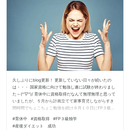
久しぶりにblog更新！ 更新していない日々が続いたの
は・・・ 国家資格に向けて勉強し遂に試験が終わりまし
た～(^▽^)/ 育休中に資格取得だなんて無理無理と思って
いましたが、５月から計画立てて家事育児しながらすき
間時間でちょこちょこ勉強を続け９月１０日にFP３級受
けました いや～ 育休中の資格取得ってすごく大変！！！
#
育休中
#
資格取得
#
FP３級独学
声を大にして言いたい すごく大変よーーーーー！！！ 本
#
産後ダイエット 成功
職は医療系ですが、FPを受験したのは家族のため、自分