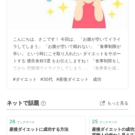
こんにちは、さこです！ 今回は、 「お腹が空いてイライ
ラしてしまう」 「お腹が空いて眠れない」 「食事制限が
辛い」 という時にこそ取り入れたい ダイエットをサポー
トする 優良食材3選 をお伝えしますね！ 「食事制限をし
てから 空腹感でイライラしてしまう…」 「食事量を減ら
したけど 急にお腹が空いて 何か食べたくなってしまっ
#
ダイエット
#
30代
#
産後ダイエット 成功
た…」 「夜中にお腹が空いて、 なかなか眠れないことが
ある…」 このような事で困っていたら ぜひ試して欲しい
です！ 上手にサポート食材を 食事に取り入れると・・・
ネットで話題
もっと見る
「空腹感が軽減した！」 「腹ペコ感に悩まず 眠れるよう
になった！」 「イライラやストレスが減り 産後ダイエッ
トを…
26
25
ブックマーク
ブックマーク
産後ダイエットに成功する方法
産後ダイエットの成功
芸能人分析から見えてき