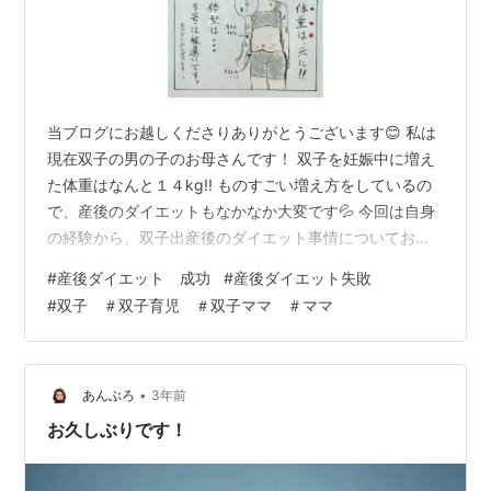
当ブログにお越しくださりありがとうございます😊 私は
現在双子の男の子のお母さんです！ 双子を妊娠中に増え
た体重はなんと１４kg!! ものすごい増え方をしているの
で、産後のダイエットもなかなか大変です💦 今回は自身
の経験から、双子出産後のダイエット事情についてお話
ししたいと思います。 １．出産直後の体の状態 ２．ダイ
#
産後ダイエット 成功
#
産後ダイエット失敗
エットの実行内容 ３．継続のコツ １.即運動できる環境
#
双子 ＃双子育児 ＃双子ママ ＃ママ
を整える 2.食事制限は無理のない範囲で行う。 3.実行で
きない時の救済措置を考えておく(if thanルールの活用)
4.まとめ １．出産直後の体の状態 私は妊娠中に１４㎏も
体重が増加しました。 妊娠前は細身の服を着るのが好き
•
あんぶろ
3年前
だ…
お久しぶりです！