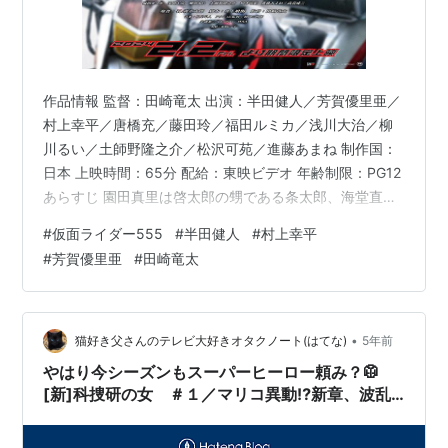
作品情報 監督：田崎竜太 出演：半田健人／芳賀優里亜／
村上幸平／唐橋充／藤田玲／福田ルミカ／浅川大治／柳
川るい／土師野隆之介／松沢可苑／進藤あまね 制作国：
日本 上映時間：65分 配給：東映ビデオ 年齢制限：PG12
あらすじ 園田真里は啓太郎の甥である条太郎、海堂直
也、何故か生きて返ってきた草加雅人と共に、表向きは
#
仮面ライダー555
#
半田健人
#
村上幸平
クリーニング店「西洋洗濯舗 菊池」を経営、裏ではオル
#
芳賀優里亜
#
田崎竜太
フェノクの庇護を行っていた。一方、政府の介入で企業
再生したスマートブレインは、何故か生きていた北崎を
社長としてオルフェノク殲滅を目指す企業へと変貌を遂
げていた。ある日、オルフェノクを助ける為に戦ってい
•
猫好き父さんのテレビ大好きオタクノート(はてな)
5年前
た真里たちの前に、数年前から消…
やはり今シーズンもスーパーヒーロー頼み？🥼
[新]科捜研の女 ＃１／マリコ異動⁉新章、波乱
のスタート！【ゲスト：沢城みゆき】