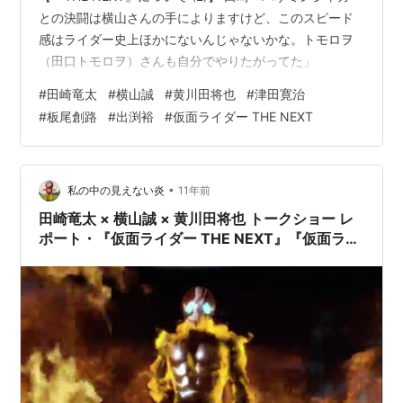
との決闘は横山さんの手によりますけど、このスピード
感はライダー史上ほかにないんじゃないかな。トモロヲ
（田口トモロヲ）さんも自分でやりたがってた」
#
田崎竜太
#
横山誠
#
黄川田将也
#
津田寛治
#
板尾創路
#
出渕裕
#
仮面ライダー THE NEXT
•
私の中の見えない炎
11年前
田崎竜太 × 横山誠 × 黄川田将也 トークショー レ
ポート・『仮面ライダー THE NEXT』『仮面ライ
ダー THE FIRST』（3）