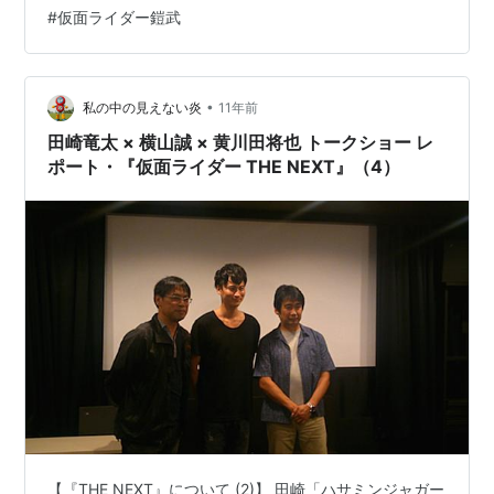
#
仮面ライダー鎧武
•
私の中の見えない炎
11年前
田崎竜太 × 横山誠 × 黄川田将也 トークショー レ
ポート・『仮面ライダー THE NEXT』（4）
【『THE NEXT』について (2)】 田崎「ハサミンジャガー