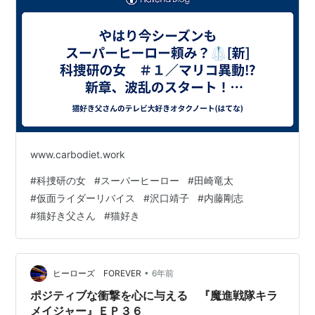
www.carbodiet.work
#
科捜研の女
#
スーパーヒーロー
#
田崎竜太
#
仮面ライダーリバイス
#
沢口靖子
#
内藤剛志
#
猫好き父さん
#
猫好き
•
ヒーローズ FOREVER
6年前
ポジティブな衝撃を心に与える 『魔進戦隊キラ
メイジャー』ＥＰ３６