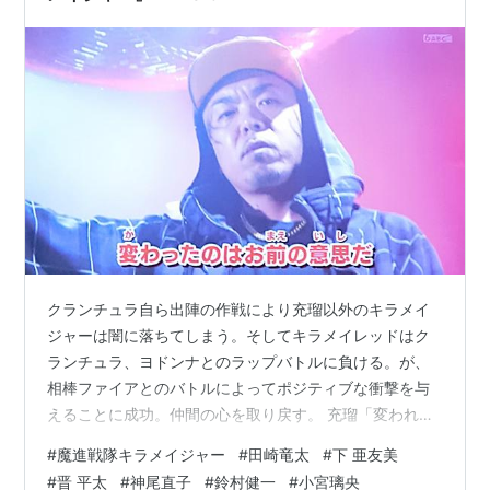
クランチュラ自ら出陣の作戦により充瑠以外のキラメイ
ジャーは闇に落ちてしまう。そしてキラメイレッドはク
ランチュラ、ヨドンナとのラップバトルに負ける。が、
相棒ファイアとのバトルによってポジティブな衝撃を与
えることに成功。仲間の心を取り戻す。 充瑠「変われる
って言ってくれたから」 ファイア「変わったのはお前の
#
魔進戦隊キラメイジャー
#
田崎竜太
#
下 亜友美
意志だ」 出典：魔進戦隊キラメイジャー ＥＰ３６より
#
晋 平太
#
神尾直子
#
鈴村健一
#
小宮璃央