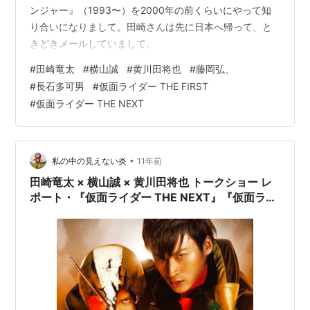
ンジャー』（1993〜）を2000年の前くらいにやって知
り合いになりまして。田崎さんは先に日本へ帰って、と
きどきメールしていまして。
#
田崎竜太
#
横山誠
#
黄川田将也
#
藤岡弘、
#
長石多可男
#
仮面ライダー THE FIRST
#
仮面ライダー THE NEXT
•
私の中の見えない炎
11年前
田崎竜太 × 横山誠 × 黄川田将也 トークショー レ
ポート・『仮面ライダー THE NEXT』『仮面ライ
ダー THE FIRST』（1）