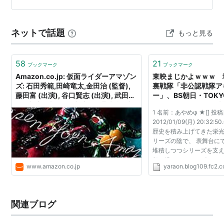
めには、奪われたテガソードの核となる指輪が必要だっ
た。指輪を奪い返すため、日頃は競い合うことも多いは
ネットで話題
もっと見る
ぐれ者集団のゴジュウジャーは一致団結し、…
58
21
ブックマーク
ブックマーク
Amazon.co.jp: 仮面ライダーアマゾン
東映まじかよｗｗｗ 
ズ: 石田秀範,田崎竜太,金田治 (監督),
裏戦隊「非公認戦隊ア
藤田富 (出演), 谷口賢志 (出演), 武田玲
ー」、BS朝日・TOKY
奈 (出演), 東亜優 (出演), 俊藤光利 (出
開始 スタッフ：田崎
1 名前：あやめφ ★[] 投
演), 小林亮太 (出演), 宮原華音 (出演),
ほか｜やらおん！
2012/01/09(月) 20:32:50
勝也 (出演), 田邊和也 (出演), 馬場良馬
歴史を積み上げてきた栄
(出演), 朝日奈寛 (出演), 小松利昌 (出
リーズの陰で、 表舞台に
演), 神尾佑 (出演), 藤木孝 (出演), 加藤
堆積しつつシリーズを支え
貴子 (出演), 小林靖子 (Writer): Video
想、没ネタ、シタゴコロ。
On Demand
www.amazon.co.jp
yaraon.blog109.fc2.
のパワーがついに、新た
として暴れ始める。 その名.
関連ブログ