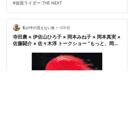
#
仮面ライダー THE NEXT
•
私の中の見えない炎
16年前
寺田農 × 伊佐山ひろ子 × 岡本みね子 × 岡本真実 ×
佐藤闘介 × 佐々木淳 トークショー “もっと、岡本
喜八を！” レポート・『座頭市と用心棒』『肉
弾』『大誘拐』『吶喊』（2）