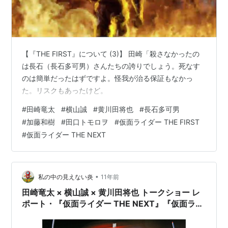
【『THE FIRST』について (3)】 田崎「殺さなかったの
は長石（長石多可男）さんたちの誇りでしょう。死なす
のは簡単だったはずですよ。怪我が治る保証もなかっ
た。リスクもあったけど。
#
田崎竜太
#
横山誠
#
黄川田将也
#
長石多可男
#
加藤和樹
#
田口トモロヲ
#
仮面ライダー THE FIRST
#
仮面ライダー THE NEXT
•
私の中の見えない炎
11年前
田崎竜太 × 横山誠 × 黄川田将也 トークショー レ
ポート・『仮面ライダー THE NEXT』『仮面ライ
ダー THE FIRST』（2）