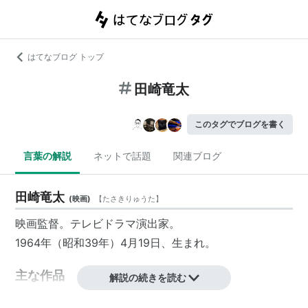
はてなブログ トップ
田崎竜太
このタグでブログを書く
言葉の解説
ネットで話題
関連ブログ
田崎竜太
(
映画
)
【
たさきりゅうた
】
映画監督
。テレビドラマ演出家。
1964年（昭和39年）4月19日、生まれ。
主な作品
解説の続きを読む
パワーレンジャー