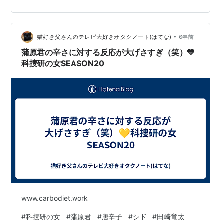
闇ラッパー役に ラッパー晋平太さん。ラップ監修もされ
た。 闇に支配されたラッパーは、充瑠とファイアのバト
ルに感動する。「これが本当のバトルだ」 ヨドンの負の
パワーが消える。 ２０２０年１２月２０日 ９時３０分～
•
猫好き父さんのテレビ大好きオタクノート(はてな)
6年前
テレビ朝日系列 放送 『魔進戦隊…
蒲原君の辛さに対する反応が大げさすぎ（笑）💛
科捜研の女SEASON20
www.carbodiet.work
#
科捜研の女
#
蒲原君
#
唐辛子
#
シド
#
田崎竜太