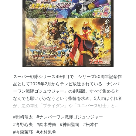
スーパー戦隊シリーズ49作目で、シリーズ50周年記念作
品として2025年2月からテレビ放送されている「ナンバ
ーワン戦隊ゴジュウジャー」の劇場版。すべて集めると
なんでも願いがかなうという指輪を求め、5人のはぐれ者
が、悪の軍団「ブライダン」や「ユニバース戦士」と呼
ばれる歴代戦隊のレッド戦士たちとも頂上決戦を繰り広
#
田崎竜太
#
ナンバーワン戦隊ゴジュウジャー
げる。かつてのユニバース大戦が勃発するきっかけとな
#
冬野心央
#
鈴木秀脩
#
神田聖司
#
松本仁
った「厄災」の残党であるペスティスによって、巨神テ
#
今森茉耶
#
木村魁希
ガソードが倒されてしまう。テガソードを復活させるた