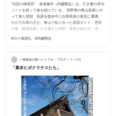
“伝説の検視官”・道場修作（内藤剛志）は、亡き妻の俳句
ノートを持って旅を続けている。 長野県の車山高原にや
って来た翌朝、高原を散歩中に白骨死体の発見に遭遇。
やがて白骨の主が、車山で知り合った高原ガイド・芝田
夕夏（森尾由美）の夫康介と判明。捜査が進む中、道場
は車山から中山道の奈良井宿に足を延ばした（日本テレ
#
ロケ地巡礼
#
内藤剛志
ビ『旅人検視官 道場修作６ 長野県車山高原殺人事件』
2026年）。 【映像】小林一茶が俳句の修行に向かった道
をたどって、道場は奈良井宿にやって来ます。 【現在】
•
奈良井川に架かる木曽の大橋です。 【映像】「秋澄むや
一条真也の新ハートフル・ブログ
3ヶ月前
一茶の道に 影ふたつ」。「うまいなぁ」と、亡き妻・由
「幕末ヒポクラテスたち」
美子の俳句を褒める道場。 【…