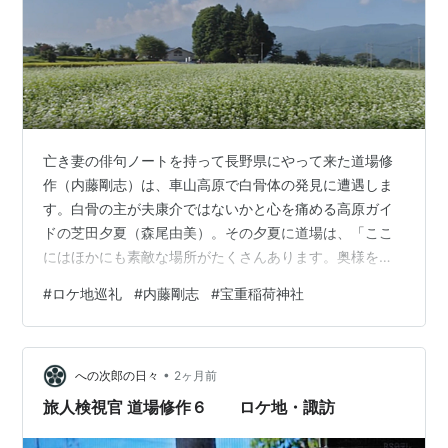
亡き妻の俳句ノートを持って長野県にやって来た道場修
作（内藤剛志）は、車山高原で白骨体の発見に遭遇しま
す。白骨の主が夫康介ではないかと心を痛める高原ガイ
ドの芝田夕夏（森尾由美）。その夕夏に道場は、「ここ
にはほかにも素敵な場所がたくさんあります。奥様を連
れて行ってあげてください」と言葉をかけられます。ド
#
ロケ地巡礼
#
内藤剛志
#
宝重稲荷神社
ラマの前半部分です（日本テレビ『旅人検視官 道場修作
６ 長野県車山高原殺人事件』2026年）。 【映像】「オ
レも俳句の勉強の旅に出かけるかぁ」。そう言って道場
•
は、一面にそばの花が咲いた郊外にやって来ます。 【現
への次郎の日々
2ヶ月前
在】長野県茅野市玉川地区です。真ん中の木が茂ってい
旅人検視官 道場修作６ ロケ地・諏訪
るところは、宝重稲荷神社です。畑にはまだ…