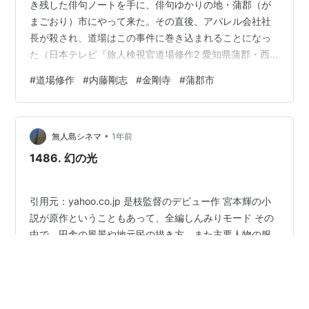
き残した俳句ノートを手に、俳句ゆかりの地・蒲郡（が
まごおり）市にやって来た。その直後、アパレル会社社
長が殺され、道場はこの事件に巻き込まれることになっ
た（日本テレビ『旅人検視官道場修作2 愛知県蒲郡・西
浦温泉殺人事件』2023年）。 【映像】修作「すごい迫力
#
道場修作
#
内藤剛志
#
金剛寺
#
蒲郡市
だな」。修作は、僧侶の像を見上げます。 【現在】蒲郡
市を見下ろす山の中腹にある、高さ18.78mの子安弘法大
師像です。 【映像】弘法大師像に頭を下げた修作は、寺
•
の山門にやって来ます。 【現在】弘法大師像から150ｍ
無人島シネマ
1年前
は離れたところにある金剛寺の山門です。 【映像】修作
1486. 幻の光
は、山門の近くにあった石塔…