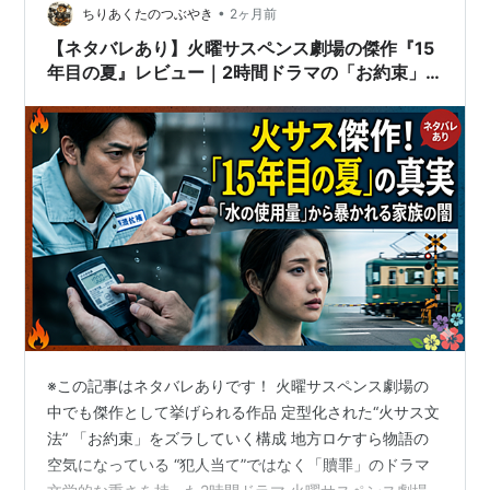
•
の横に立っていました。 【映像】「旅の最初は、しっか
ちりあくたのつぶやき
2ヶ月前
りお詣りしないとな」。そう言って、深々と頭を下げる
【ネタバレあり】火曜サスペンス劇場の傑作『15
道場。 【現在】幣拝殿です。 【映像】「…
年目の夏』レビュー｜2時間ドラマの「お約束」
を反転させた、至高の贖罪ミステリー
※この記事はネタバレありです！ 火曜サスペンス劇場の
中でも傑作として挙げられる作品 定型化された“火サス文
法” 「お約束」をズラしていく構成 地方ロケすら物語の
空気になっている “犯人当て”ではなく「贖罪」のドラマ