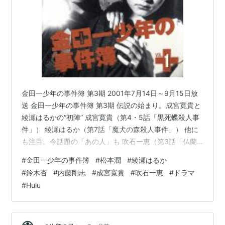
金田一少年の事件簿 第3期 2001年7月14日～9月15日放
送 金田一少年の事件簿 第3期 伝説の始まり。成宮寛貴と
綾瀬はるかの“初陣” 成宮寛貴（第4・5話「黒死蝶殺人事
件」） 綾瀬はるか（第7話「魔犬の森殺人事件」） 他に
も注目。今話題の「あの人」も 吹石一恵（第3話「仏蘭
西銀貨殺人事件」） 「スマートな金田一」という新たな
#
金田一少年の事件簿
#
松本潤
#
綾瀬はるか
選択 まとめ 関連記事 初代・堂本剛からバトンを受け継
#
鈴木杏
#
内藤剛志
#
成宮寛貴
#
吹石一恵
#
ドラマ
ぎ、2001年に土曜9時から放送された『金田一少年の事
#
Hulu
件簿 第3期』。 二代目・金田一を演じたのは、嵐の松本
潤。堂本剛版金田一のどこかふざけたコメディ要素を抑
え、スマートでどこか影のあるクールな金田一がこの作