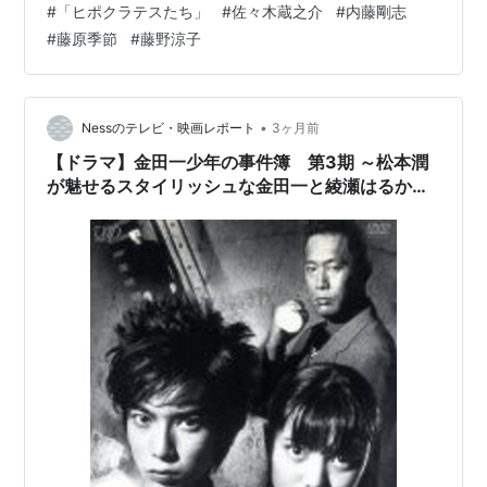
#
「ヒポクラテスたち」
#
佐々木蔵之介
#
内藤剛志
浩監督作『ふんどし医者』を原案に『ヒポクラテスた
#
藤原季節
#
藤野涼子
ち』などの大森一樹監督が遺した企画を、かつて同監督
の現場に携わった『独立少年合唱団』などの緒方明監督
が完成させた。長崎で西洋医学を学んだ蘭方医を『超
高…
•
Nessのテレビ・映画レポート
3ヶ月前
【ドラマ】金田一少年の事件簿 第3期 ～松本潤
が魅せるスタイリッシュな金田一と綾瀬はるかの
ドラマデビューなどの豪華ゲスト陣に注目！～