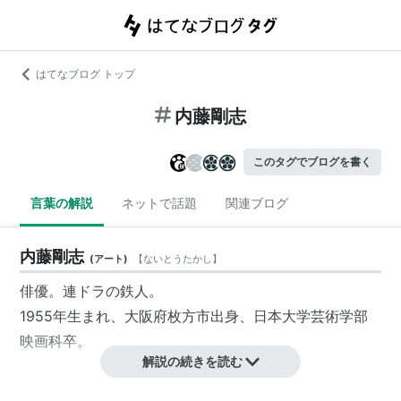
はてなブログ トップ
内藤剛志
このタグでブログを書く
言葉の解説
ネットで話題
関連ブログ
内藤剛志
(
アート
)
【
ないとうたかし
】
俳優。連ドラの鉄人。
1955年生まれ、大阪府枚方市出身、日本大学芸術学部
映画科卒。
解説の続きを読む
amazon:内藤剛志