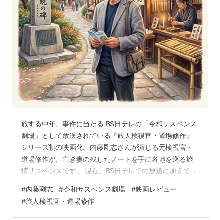
ISBN:4480035303
）
日々。（1998年、光文社、
ISBN:4334971776
）
王国（1998年、アスキー、
ISBN:4757201400
）
中年無休（2000年、世界文化社、
ISBN:4418005110
）
旅する中年、事件に当たる BS日テレの「令和サスペンス
劇場」として放送されている『旅人検視官・道場修作』
シリーズ初の映画化。内藤剛志さんが演じる元検視官・
道場修作が、亡き妻の残したノートを手に各地を巡る旅
情サスペンスです。 現在、BS日テレでの放送に加えて
TVerでの配信（一部）、Huluでの全話配信など、視聴機
#
内藤剛志
#
令和サスペンス劇場
#
映画レビュー
会が増えている本作。今回は、愛媛県松山と内子町が舞
#
旅人検視官・道場修作
台となりました。シリーズ特有の魅力と作品の構成につ
いても紐解きます。 「道場修作」シリーズのお約束と魅