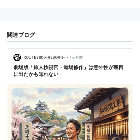
主な出演映画
ヒポクラテスたち（1981）
戦場のメリークリスマス（1982）
関連ブログ
幻の光（1995）
阿修羅城の瞳（2005）
•
ROUTE3600-REBORN-
1ヶ月前
主な出演ドラマ
劇場版「旅人検視官・道場修作」は意外性が裏目
1995年1月〜2001年9月まで、27クール6年半もの間連
に出たかも知れない
続ドラマに出演を続けた。
終戦ドラマスペシャル『
犬の消えた日
』（日本テレ
ビ、2011年8月12日）
関連書籍
ないとう流（1998年、あすか書房、
ISBN:4317800748
）（2000年、ちくま文庫、