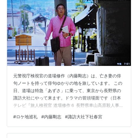
元警視庁検視官の道場修作（内藤剛志）は、亡き妻の俳
句ノートを持って俳句ゆかりの地を旅しています。 この
日、道場は特急「あずさ」に乗って、東京から長野県の
諏訪大社にやって来ます。ドラマの冒頭場面です（日本
テレビ『旅人検視官 道場修作６ 長野県車山高原殺人事
件』2026年）。 【映像】「ようやく、ここに来れた
#
ロケ地巡礼
#
内藤剛志
#
諏訪大社下社春宮
よ」。しみじみと言う道場。このあと道場は妻のノート
に目を落とし、「由美子」と声を掛けます。 【現在】諏
訪大社下社春宮の石鳥居をくぐった先です。道場は狛犬