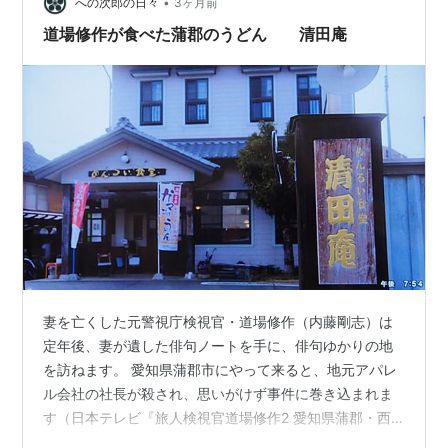
品の特…
•
への次郎の日々
3ヶ月前
道場修作が食べた蒲郡のうどん 清田庵
妻を亡くした元警視庁検視官・道場修作（内藤剛志）は
定年後、妻が遺した俳句ノートを手に、俳句ゆかりの地
を訪ねます。 愛知県蒲郡市にやって来ると、地元アパレ
ル会社の社長が殺され、思いがけず事件に巻き込まれま
す（日本テレビ『旅人検視官道場修作2 愛知県蒲郡・西
浦温泉殺人事件』2023年）。 事件捜査の過程で修作と知