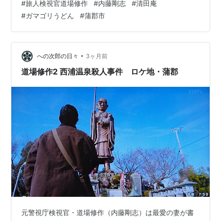
#
旅人検視官道場修作
#
内藤剛志
#
清田庵
り合った蒲郡中央署警鑑識係の遠山美里（ユリ）は、“伝
#
ガマゴリうどん
#
蒲郡市
説の検視官”である修作に弟子入りしたいと思い、修作を
食事に誘います。 二人がやって来たのは、蒲郡にあるめ
んるい食堂清田庵（せいだあん）です。 美里「地元の名
物ガマゴリうどんです。検視官は醤油、私は白味噌にし
•
への次郎の日々
3ヶ月前
ました」 修作「おいしそうだな、…
道場修作2 西浦温泉殺人事件 ロケ地・蒲郡
元警視庁検視官・道場修作（内藤剛志）は最愛の妻が書