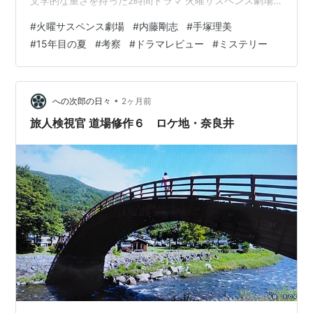
文学的な重さを持った2時間ドラマ 火曜サスペンス劇場
の中でも傑作として挙げられる作品 Geminiに「火曜サス
#
火曜サスペンス劇場
#
内藤剛志
#
手塚理美
ペンス劇場の中で傑作とされる作品を教えてください」
#
15年目の夏
#
考察
#
ドラマレビュー
#
ミステリー
と尋ねたところ、今回取り上げる『15年目の夏』が挙が
ってきた。 2001年放送 監督：西本淳一 脚本：中岡京平
出演：内藤剛志、手塚理美 火曜サスペンス劇場 １５年目
の夏 内藤剛志 Amazon なお、本作及び火曜サスペンス…
•
への次郎の日々
2ヶ月前
旅人検視官 道場修作６ ロケ地・奈良井