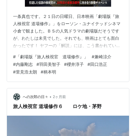
一条真也です。２１日の日曜日、日本映画「劇場版『旅
人検視官 道場修作』」をローソン・ユナイテッドシネマ
小倉で観ました。ＢＳの人気ドラマの劇場版だそうです
が、わたしは未見でした。それでも、映画はとても面白
かったです！ ヤフーの「解説」には、こう書かれていま
す。「亡き妻の残した雑記帳を手に俳句にまつわる地を
#
「劇場版『旅人検視官 道場修作』」
#
兼崎涼介
めぐる警視庁の元検死官を内藤剛志が演じるドラマシリ
#
内藤剛志
#
羽田美智子
#
櫻井淳子
#
田口浩正
ーズの劇場版で、正岡子規ゆかりの愛媛を舞台にしたサ
#
里見浩太朗
#
柄本明
スペンス。松山を訪れた主人公が転落事故に遭遇したこ
とをきっかけに、20年前に東京で起きた未解決事件の真
実に迫っていく。共演は羽田美智子や櫻井淳子、田口浩
正、里見浩太朗、柄本明など。監督をドラマシリ…
•
への次郎の日々
2ヶ月前
旅人検視官 道場修作６ ロケ地・茅野