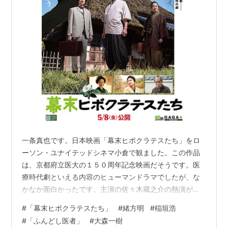
一条真也です。日本映画「幕末ヒポクラテスたち」をロ
ーソン・ユナイテッドシネマ小倉で観ました。この作品
は、京都府立医大の１５０周年記念映画だそうです。医
療時代劇といえる内容のヒューマンドラマでしたが、な
かなか面白かったです。主演の佐々木蔵之介の熱演が光
ってました。 ヤフーの「解説」には、こう書かれていま
#
「幕末ヒポクラテスたち」
#
緒方明
#
稲垣浩
す。「幕末の京都を舞台に、貧富や立場に関係なく人々
#
「ふんどし医者」
#
大森一樹
を救おうとする医師たちの奮闘を描く医療時代劇。稲垣