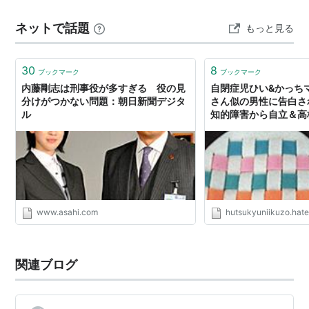
力 本シリーズの最大の特徴は、時代劇『水戸黄門』を彷
ネットで話題
もっと見る
彿とさせるパターン化された構成にあります。定年退職
した修作が、亡き妻・由美子のノー…
30
8
ブックマーク
ブックマーク
内藤剛志は刑事役が多すぎる 役の見
自閉症児ひい&かっち
分けがつかない問題：朝日新聞デジタ
さん似の男性に告白さ
ル
知的障害から自立＆高
☆☆
www.asahi.com
hutsukyuniikuzo.hat
関連ブログ