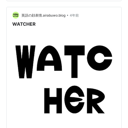
粗末で、迷惑をかけたと思っていると云々。文左衛門が
思うには、最初又左衛門が乱心した際は平沢九左衛門・
中根小右衛門に御預けとなり、２人が死んだ後は都筑助
•
英語の顔表情.airabuwo.blog
4年前
六のところに引き取り、御預けとなった。助六と又左衛
WATCHER
門は…