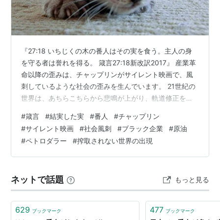
『27:18 いちじくの木の番人はその実を食う。主人の身
を守る者は誉れを得る。 箴言27:18新改訳2017』 産業革
命以降の歪みは、チャップリンがサイレント映画で、風
刺しているような社会の歪みを生んでいます。 21世紀の
世界は、あちらこちらから悲鳴が上がり、軌道修正をす
る必要性を多く抱えています。 しかし、人間は、どのよ
#
箴言
#
結実した実
#
番人
#
チャップリン
うな環境下でも、生き延びていかなくてはなりません。
#
サイレント映画
#
社会風刺
#
ブラック企業
#
原油
体力、気力、精神力を振り絞って、がんばって、踏んば
#
ペトロダラー
#
搾取されない世界の出現
っている方々のおかげで、社会が回っているのだと感じ
ています。 ブラック企業、○○ハラスメント、などが横
行しています。いつの時代も、「アウト認定」される事
ネットで話題
もっと見る
が、まだまだ、白日の下…
629
477
ブックマーク
ブックマーク