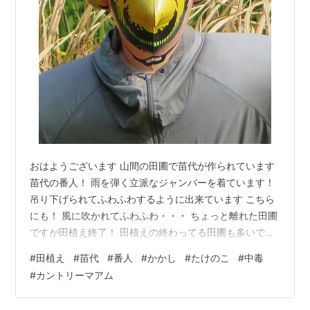
おはようございます 山間の田圃で苗代が作られています
苗代の番人！ 雨を弾く立派なジャンバーを着ています！
吊り下げられてふわふわするように出来ています こちら
にも！ 風に吹かれてふわふわ・・・ ちょっと離れた田圃
ですが田植え終了！ 田植えの終わってる田圃も多いです
ね！ 田圃の番人を撮影していると農家のオジサンが 「た
#
田植え
#
苗代
#
番人
#
かかし
#
たけのこ
#
中毒
けのこ」持って行かんね～！ ・・と声を掛けられて 「要
#
カントリーマアム
らないけれど・・・」と思いながらも 声を掛けて頂いた
ご好意に「頂きます」と・・・返事して 3本頂きました