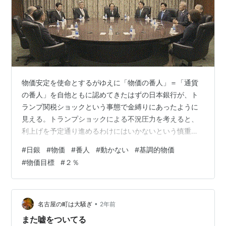
物価安定を使命とするがゆえに「物価の番人」＝「通貨
の番人」を自他ともに認めてきたはずの日本銀行が、ト
ランプ関税ショックという事態で金縛りにあったように
見える。トランプショックによる不況圧力を考えると、
利上げを予定通り進めるわけにはいかないという慎重姿
勢はそれなりに理屈が通っているようにも見える。だが
#
日銀
#
物価
#
番人
#
動かない
#
基調的物価
それでも、総裁会見が市場を円安方向に動かしたこと
#
物価目標
#
２％
や、いまだに「２％の物価目標を達成できていないとい
う現実離れの硬直した姿勢をみるにつけ、「動かない」
「動こうとしない」番人への疑問と不安を禁じ得ない。
日銀は本当に物価の番人の使命を果たしているか？ トラ
•
名古屋の町は大騒ぎ
2年前
ンプ関税のせいで利上げ見送り？ 日銀は5月1日の…
また嘘をついてる