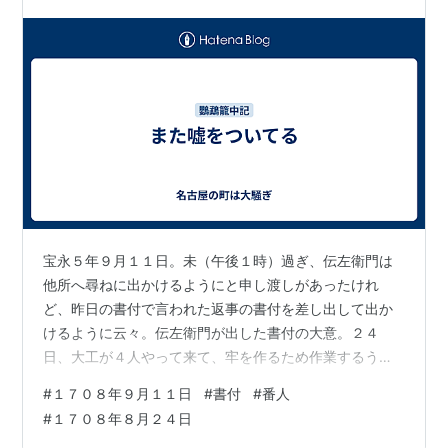
宝永５年９月１１日。未（午後１時）過ぎ、伝左衛門は
他所へ尋ねに出かけるようにと申し渡しがあったけれ
ど、昨日の書付で言われた返事の書付を差し出して出か
けるように云々。伝左衛門が出した書付の大意。２４
日、大工が４人やって来て、牢を作るため作業するうち
に板を外して置いてていた。また８ツ（午前２時）頃言
#
１７０８年９月１１日
#
書付
#
番人
葉をかけたが、その後夜明け頃まで覗いたり、言葉をか
#
１７０８年８月２４日
けることはなかった。伝左衛門はじめ家の者まで全くお