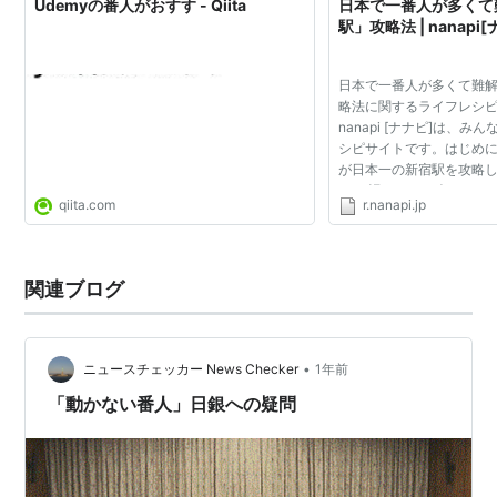
Udemyの番人がおすす - Qiita
日本で一番人が多くて
駅」攻略法 | nanapi
日本で一番人が多くて難
略法に関するライフレシ
nanapi [ナナピ]は、
シピサイトです。はじめに
が日本一の新宿駅を攻略
す。 慣れている人ならと
qiita.com
r.nanapi.jp
易度といったらやはり日
的地へ着く為の...
関連ブログ
•
ニュースチェッカー News Checker
1年前
「動かない番人」日銀への疑問