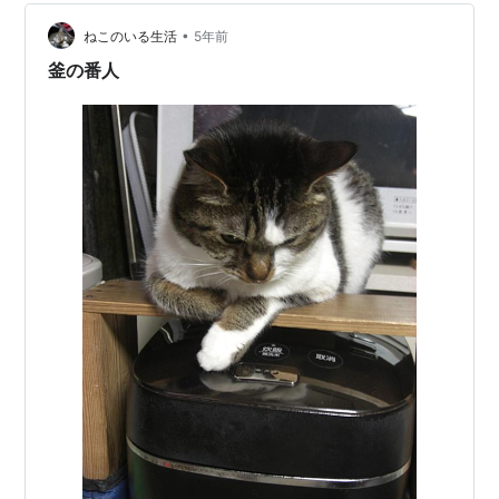
が・・・ 今時の「たけのこ」は「硬い」んです！ カント
リーマアムが値上げするそうですね！ 1袋20個入りが19
•
ねこのいる生活
5年前
個に・・・ …
釜の番人