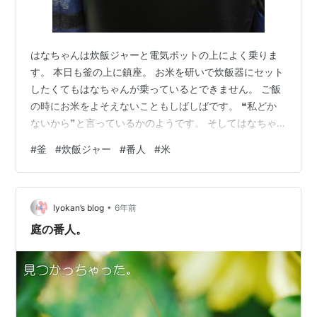
はなちゃんは炊飯ジャーと電気ポットの上によく乗りま
す。 本日も釜の上に鎮座。 お米を研いで炊飯器にセット
したくてもはなちゃんが乗っているとできません。 ご飯
の時にお米をよそえないこともしばしばです。 ❝私どか
ないから❞と言っているかのようです。 そしてはなちゃ
んは生の米を食べようとします。 なぜ生米？ お米を研ぐ
#
釜
#
炊飯ジャー
#
番人
#
米
ときは要注意です。 油断するとはなちゃんが米を食べよ
うとします。 今日は風が強かったですが、暖かかったで
す。 春ですねぇ🌸
•
Iyokan’s blog
6年前
庭の番人。