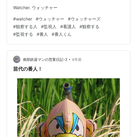
Watcher. ウォッチャー
#
watcher
#
ウォッチャー
#
ウォッチャーズ
#
観察する人
#
監視人
#
看護人
#
観察する
#
監視する
#
番人
#
番人くん
•
南部鉄器マンの営業日記-2
4年前
苗代の番人！