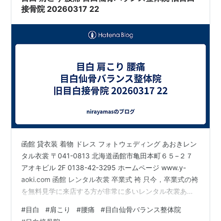
接骨院 20260317 22
函館 貸衣装 着物 ドレス フォトウェディング あおきレン
タル衣裳 〒041-0813 北海道函館市亀田本町６５−２７
アオキビル 2F 0138-42-3295 ホームページ www.y-
aoki.com 函館 レンタル衣裳 卒業式 袴 只今，卒業式の袴
を無料見学に来店する方が非常に多いレンタル衣裳あお
きです！ あおきレンタル衣裳 :
#
目白
#
肩こり
#
腰痛
#
目白仙骨バランス整体院
https://share.google/VzCaJZHvjb6oRB2CU 目白 肩こり