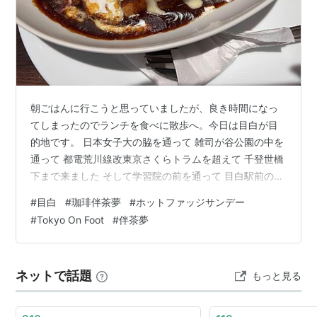
朝ごはんに行こうと思っていましたが、良き時間になっ
てしまったのでランチを食べに散歩へ。今日は目白が目
的地です。 日本女子大の脇を通って 雑司が谷公園の中を
通って 都電荒川線改東京さくらトラムを超えて 千登世橋
下まで来ました そして学習院の前を通って 目白駅前の高
架からサフィール踊り子（なんでここにいるの？！）を
#
目白
#
珈琲伴茶夢
#
ホットファッジサンデー
見つつ 珈琲伴茶夢に到着しました 地下に降りて行きます
#
Tokyo On Foot
#
伴茶夢
お会計札からお店と同い年であることが判明 コーヒーに
小袋のつまみが付いてくるのが昭和ですな チーズ焼きパ
ンカレー 伴茶夢を後にし、帰りはバスに乗ることにして
ネットで話題
もっと見る
椎名町方面に歩みを進めます。 日本聖公会東京教区目白
聖公会 エーグルドゥース…