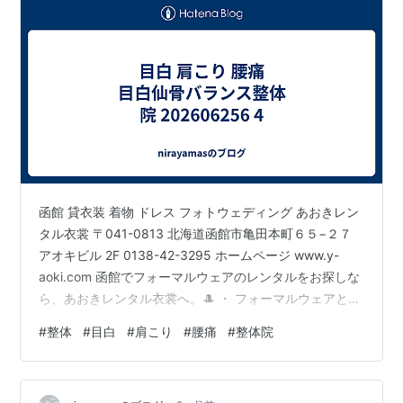
函館 貸衣装 着物 ドレス フォトウェディング あおきレン
タル衣裳 〒041-0813 北海道函館市亀田本町６５−２７
アオキビル 2F 0138-42-3295 ホームページ www.y-
aoki.com 函館でフォーマルウェアのレンタルをお探しな
ら、あおきレンタル衣裳へ。🎩 ・ フォーマルウェアと
は、結婚式・披露宴・入学式・卒業式・式典・パーティ
#
整体
#
目白
#
肩こり
#
腰痛
#
整体院
ーなど、 改まった場で着用する礼装のこと あおきレンタ
ル衣裳（Google での投稿）:
https://share.google/u2XnPTFjsQIKPut2s 函館 レンタル