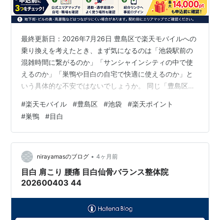
最終更新日：2026年7月26日 豊島区で楽天モバイルへの
乗り換えを考えたとき、まず気になるのは「池袋駅前の
混雑時間に繋がるのか」「サンシャインシティの中で使
えるのか」「巣鴨や目白の自宅で快適に使えるのか」と
いう具体的な不安ではないでしょうか。 同じ「豊島区」
と一口に言っても、池袋副都心の巨大商業集積と、巣
#
楽天モバイル
#
豊島区
#
池袋
#
楽天ポイント
鴨・大塚・目白の住宅街・文教エリアでは、建物構造も
#
巣鴨
#
目白
通信需要もまったく違ってきます。 結論からお伝えしま
す。 楽天モバイル公式が公表している4G人口カバー率は
2023年9月時点で99.9%に到達しており、豊島区を含む
東京都内は重点的に整備が進められているエリアです。
•
nirayamasのブログ
4ヶ月前
さらに、池袋駅は2026年…
目白 肩こり 腰痛 目白仙骨バランス整体院
202600403 44