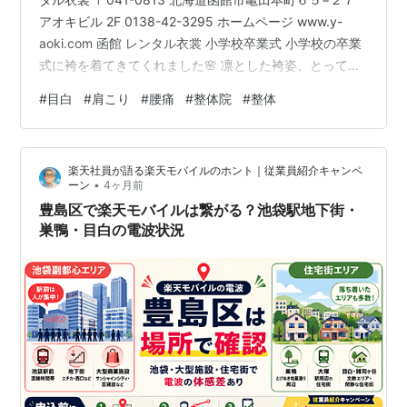
アオキビル 2F 0138-42-3295 ホームページ www.y-
aoki.com 函館 レンタル衣裳 小学校卒業式 小学校の卒業
式に袴を着てきてくれました🌸 凛とした袴姿、とっても
似合っていますね あおきレンタル衣裳（Google での投
#
目白
#
肩こり
#
腰痛
#
整体院
#
整体
稿）: https://share.google/kFZ1GTOLs2gxqpKzU 函館
レンタル衣装 函館和洋モダン貸衣裳館 フォトウェディン
グ 写真撮影 〒040-0065 北海道函館市豊川町１１−１７
楽天社員が語る楽天モバイルのホント｜従業員紹介キャンペ
はこだて 明治 館 2F 電…
•
ーン
4ヶ月前
豊島区で楽天モバイルは繋がる？池袋駅地下街・
巣鴨・目白の電波状況