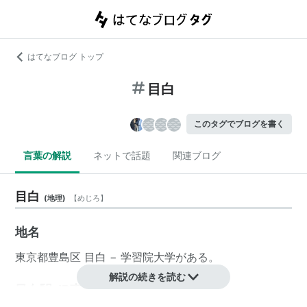
はてなブログ トップ
目白
このタグでブログを書く
言葉の解説
ネットで話題
関連ブログ
目白
(
地理
)
【
めじろ
】
地名
東京都
豊島区
目白
−
学習院大学
がある。
解説の続きを読む
目白駅 JR東日本（山手線）