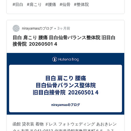
います。 ↓ 函館の夏といえば、やっぱり浴衣です あおき
#
目白
#
肩こり
#
腰痛
#
仙骨
#
整体院
レンタル衣裳（Google での投稿）:
https://share.google/eU7OVNIRT2QgAGRUA 函館 レン
タル衣装 函館和洋モダン貸衣裳館 フォトウェディング
•
写真撮影 〒040-0065 北海道函館市豊川町１１…
nirayamasのブログ
3ヶ月前
目白 肩こり 腰痛 目白仙骨バランス整体院 旧目白
接骨院 20260501 4
函館 貸衣装 着物 ドレス フォトウェディング あおきレン
タル衣裳 〒041-0813 北海道函館市亀田本町６５−２７