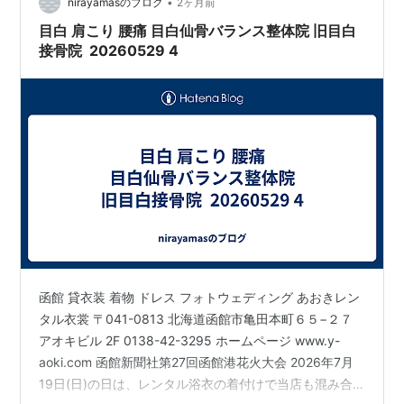
•
衣装 函館和洋モダン貸衣裳館 フォトウェディング 写真
nirayamasのブログ
2ヶ月前
撮影 〒040…
目白 肩こり 腰痛 目白仙骨バランス整体院 旧目白
接骨院 20260529 4
函館 貸衣装 着物 ドレス フォトウェディング あおきレン
タル衣裳 〒041-0813 北海道函館市亀田本町６５−２７
アオキビル 2F 0138-42-3295 ホームページ www.y-
aoki.com 函館新聞社第27回函館港花火大会 2026年7月
19日(日)の日は、レンタル浴衣の着付けで当店も混み合