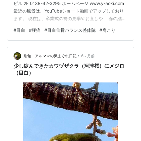
ビル 2F 0138-42-3295 ホームページ www.y-aoki.com
最近の風景は、YouTubeショート動画でアップしており
ます。 現在は、卒業式の袴の見学やお直しや、 春の結婚
式に出席される方のフォーマル服の見学が大変多くなっ
#
目白
#
腰痛
#
目白仙骨バランス整体院
#
肩こり
ております あおきレンタル衣裳（Google での投稿）:
https://share.google/pw0zltE8M7z0Izk8X 函館 レンタ
ル衣裳 卒業式 袴 只今，卒業式の袴を無料見学に来店す
•
る方が非常に多いレンタル衣裳あおきです…
別館・アルママの気まぐれ日記
6ヶ月前
少し綻んできたカワヅザクラ（河津桜）にメジロ
（目白）