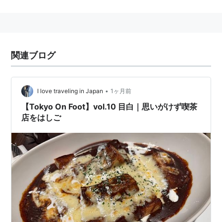
東京都豊島区目白
に存在する、
JR東日本
の駅。→
目白
駅
線路上空を、
目白通り
陸橋が跨ぎ、陸橋と一体化した形
で駅が存在する。
関連ブログ
○
リスト
：
駅キーワード
•
I love traveling in Japan
1ヶ月前
【Tokyo On Foot】vol.10 目白｜思いがけず喫茶
店をはしご