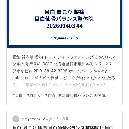
函館 貸衣装 着物 ドレス フォトウェディング あおきレン
タル衣裳 〒041-0813 北海道函館市亀田本町６５−２７
アオキビル 2F 0138-42-3295 ホームページ www.y-
aoki.com 「成人式の振袖、どこで予約すればいいんだろ
う」 「卒業式の袴レンタル、いつから動けばいい？」 函
館でこういったご相談をいただくことが、毎年この時期
#
目白
#
肩こり
#
腰痛
#
目白仙骨バランス整体院
から増えてきます。 あおきレンタル衣裳（Google での
投稿）: https://share.google/qoG11ZLjz88nysQkz 函館
レンタル衣裳 卒業式 袴 只今，卒業式の袴を無料見学に
•
来店する方が非常に多いレンタル衣裳あおきで…
nirayamasのブログ
5ヶ月前
目白 肩こり 腰痛 目白仙骨バランス整体院 旧目白