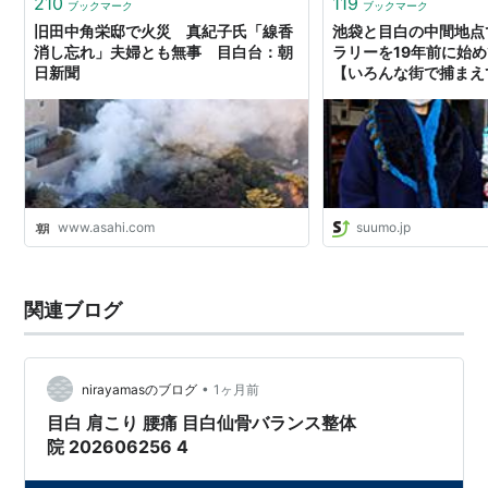
210
119
ブックマーク
ブックマーク
旧田中角栄邸で火災 真紀子氏「線香
池袋と目白の中間地点
消し忘れ」夫婦とも無事 目白台：朝
ラリーを19年前に始
日新聞
【いろんな街で捕まえて
SUUMOタウン
www.asahi.com
suumo.jp
関連ブログ
•
nirayamasのブログ
1ヶ月前
目白 肩こり 腰痛 目白仙骨バランス整体
院 202606256 4