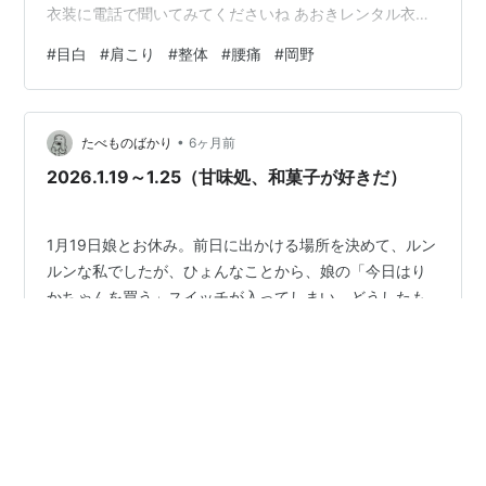
衣装に電話で聞いてみてくださいね あおきレンタル衣裳
（Google での投稿）:
#
目白
#
肩こり
#
整体
#
腰痛
#
岡野
https://share.google/FhepTQJhS5jQJRgJ1 函館 レンタ
ル衣裳 卒業式 袴 只今，卒業式の袴を無料見学に来店す
る方が非常に多いレンタル衣裳あおきです！ あおきレン
•
タル衣裳 : https://share.google/VzCaJZHvj…
たべものばかり
6ヶ月前
2026.1.19～1.25（甘味処、和菓子が好きだ）
1月19日娘とお休み。前日に出かける場所を決めて、ルン
ルンな私でしたが、ひょんなことから、娘の「今日はり
かちゃんを買う」スイッチが入ってしまい、どうしたも
んかなと。 2000円くらいだから、買うことはできる
が…。 あーだこーだ相談して、とりあえず、ずっと行き
たがっていた児童館に遊びに行く。たっぷり遊ぶ。楽し
#
日記
#
育児
#
かき氷
#
目白
#
フード
#
甘味
かった！ その後、安定のはなまるうどん。 出汁茶漬け風
#
和菓子
温玉うどんを。海苔と卵を逃したくないので、海苔の小
鉢に温玉を割り入れ、うどんと汁をそこに入れながら食
しました。海苔たくさんで嬉しい！ からの、りかちゃん