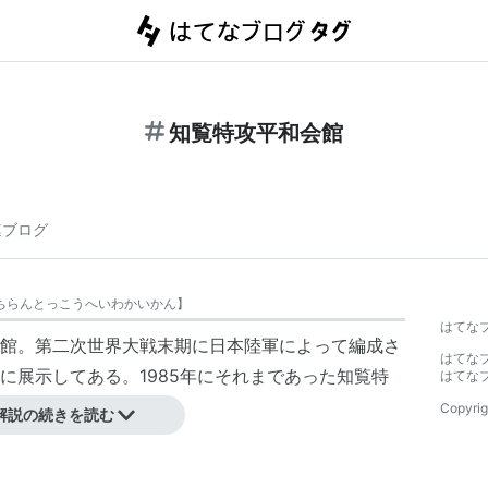
知覧特攻平和会館
連ブログ
ちらんとっこうへいわかいかん
】
はてな
館。第二次世界大戦末期に日本陸軍によって編成さ
はてな
に展示してある。1985年にそれまであった知覧特
はてな
建設し、開館した。
Copyrig
解説の続きを読む