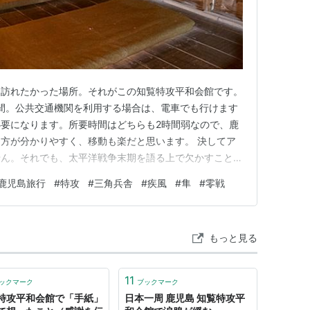
も訪れたかった場所。それがこの知覧特攻平和会館です。
間。公共交通機関を利用する場合は、電車でも行けます
要になります。所要時間はどちらも2時間弱なので、鹿
方が分かりやすく、移動も楽だと思います。 決してア
せん。それでも、太平洋戦争末期を語る上で欠かすことの
分の目で見て、その空気を肌で感じてみたいという思いが
鹿児島旅行
#
特攻
#
三角兵舎
#
疾風
#
隼
#
零戦
 特攻勇士の像 一式戦闘機「隼」 第十五期 少年飛行兵
・第40教育飛行…
もっと見る
11
ックマーク
ブックマーク
特攻平和会館で「手紙」
日本一周 鹿児島 知覧特攻平