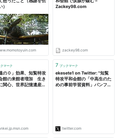
て想ったこと（感謝を伝
和会館で涙腺が緩む –
い）
Zackey98.com
ww.momotoyuin.com
zackey98.com
7
ックマーク
ブックマーク
遠の０」効果、知覧特攻
ekesete1 on Twitter: "知覧
会館の来館者増加 生き
特攻平和会館の「中高生のた
に関心、世界記憶遺産め
めの事前学習資料」パンフレ
（1/4ページ） - MSN
ットがひどい＞ アジアにお
ニュース
ける欧米列強の植民地支配の
状態を開放して、アジア独自
の勢力圏（当時は『大東亜共
栄圏』といった）を作り、ア
ジア諸国が共に繁栄すること
を目標とし、ついに…
ankei.jp.msn.com
twitter.com
https://t.co/21UNARms3c"