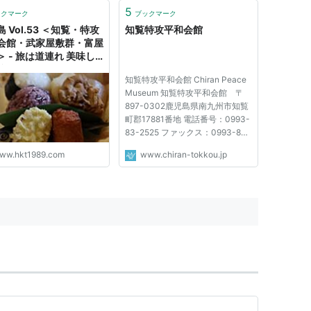
5
ックマーク
ブックマーク
 Vol.53 ＜知覧・特攻
知覧特攻平和会館
会館・武家屋敷群・富屋
＞ - 旅は道連れ 美味し
憶！
知覧特攻平和会館 Chiran Peace
Museum 知覧特攻平和会館 〒
897-0302鹿児島県南九州市知覧
町郡17881番地 電話番号：0993-
83-2525 ファックス：0993-83-
4859 Chiran Peace Museum
ww.hkt1989.com
www.chiran-tokkou.jp
17881 Kori, Chiran-cho,
Minamikyushu-shi, Kagoshima-
ken, 897-0302, Japan Tel: +81-
993-83-2525 Fax: +81-993-83-
4859