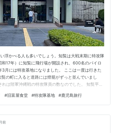
思い浮かべる人も多いでしょう。知覧は大戦末期に特攻隊
昭和17年）に知覧に飛行場が開設され、600名のパイロ
5年3月には特攻基地になりました。 ここは一度は行きた
知覧の町に入ると道路には燈籠がずっと並んでいまし
。それは陸軍沖縄戦の特攻隊員の数なのでした。 知覧平和
と特攻隊員の銅像がありました。が、隊員の銅像を撮り
メ
#
旧富屋食堂
#
特攻隊基地
#
鹿児島旅行
まりしていた三角兵舎 窓もない簡素な建物と簡素な寝具
学していま…
月前