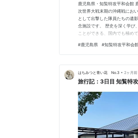
鹿児島県・知覧特攻平和会館 
次世界大戦末期の沖縄戦にお
として出撃した隊員たちの遺
念施設です。 歴史を深く学び
ことができる、国内でも極めて
若さで祖国や家族を想いなが
#
鹿児島県
#
知覧特攻平和会
されています。 遺影と遺品（遺
遺影は、訪れる人の胸を強く打
•
はちみつと青い花 No.3
2ヶ月前
旅行記：3日目 知覧特