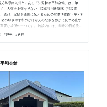
鹿児島県南九州市にある「知覧特攻平和会館」は、第二
いて、人類史上類を見ない「陸軍特別攻撃隊（特攻隊）」
影、遺品、記録を後世に伝えるための歴史博物館・平和祈
、命の尊さや平和のかけがえのなさを静かに見つめ直す
重要な場所の一つです。 施設内には、当時20日前後の
ら散っていった隊員たちの足跡が、生々しくも大切に保管
館
#
観光
#
旅行
書・手紙） 壁一面に掲げられた1,036名の特攻隊員の
ちます。また、出撃…
攻平和会館