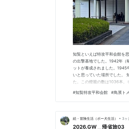
知覧といえば特攻平和会館を
の出撃基地でした。1942年（
ットが養成されました。194
いと思っていた場所でした。 
た。この燈籠の数は1036本
公園 知覧平和公園にはゼロ戦
#
知覧特攻平和会館
#
鳥濱ト
忘れました。 特攻隊員が寝泊
ちょうど中学生らしき団体が見
•
続・冒険生活（ボー犬生活）
3ヶ
2026.GW＿帰省旅03