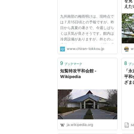
を見
えた
九州南部の梅雨明けは、現時点で
は７月15日頃との予報ですが、昨
日から真夏の暑さで、今週しばら
くは天気が良さそうです。館内は
冷房設備がありますが、外との気
温差が大きいですので、体調管理
www.chiran-tokkou.jp
w
にはお気を付けて下さい。
9
8
ブックマーク
ブ
知覧特攻平和会館 -
「永
Wikipedia
平和
ざま
ざす＋
産経
ja.wikipedia.org
s