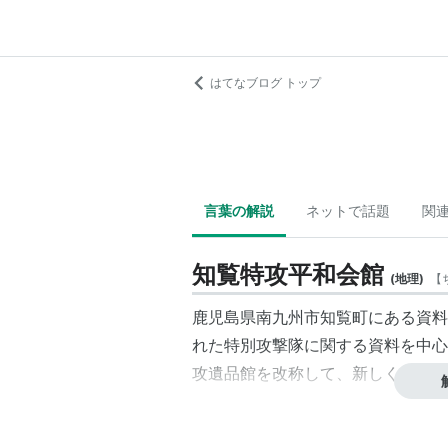
はてなブログ トップ
言葉の解説
ネットで話題
関
知覧特攻平和会館
(
地理
)
【
鹿児島県南九州市知覧町にある資料
れた
特別攻撃隊
に関する資料を中心
攻遺品館を改称して、新しく施設を