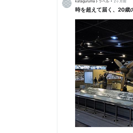
•
katagurumaトラベル
2ヶ月前
時を超えて届く、20歳