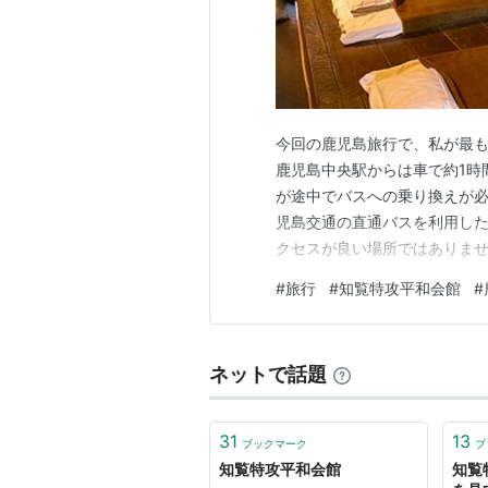
今回の鹿児島旅行で、私が最
鹿児島中央駅からは車で約1時
が途中でバスへの乗り換えが必
児島交通の直通バスを利用した
クセスが良い場所ではありま
できないこの地を、一度は自
#
旅行
#
知覧特攻平和会館
#
ありました。 知覧特攻平和会館
の碑 慰霊の石灯籠 知覧教育隊
ネットで話題
31
13
ブックマーク
ブ
知覧特攻平和会館
知覧