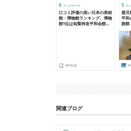
6
5
ブックマーク
ブ
口コミ評価の高い日本の美術
鹿児島
館・博物館ランキング、博物
平和
館1位は知覧特攻平和会館、
旅館
美術館1位は？｜@DIME ア
い記
ットダイム
dime.jp
w
関連ブログ