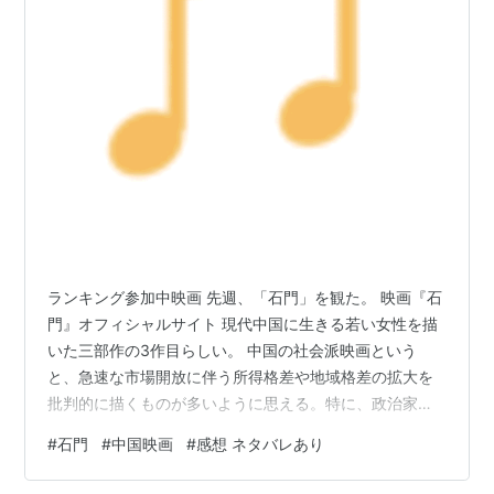
ランキング参加中映画 先週、「石門」を観た。 映画『石
門』オフィシャルサイト 現代中国に生きる若い女性を描
いた三部作の3作目らしい。 中国の社会派映画という
と、急速な市場開放に伴う所得格差や地域格差の拡大を
批判的に描くものが多いように思える。特に、政治家と
資本家の癒着、それにともなう開発とその割を食らうが
#
石門
#
中国映画
#
感想 ネタバレあり
したたかさも持ち合わせた市井の人々という、ある意味
古典的で牧歌的ともいえる資本主義批判が描かれてい