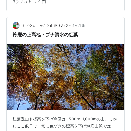
#
ラクガキ
#
石門
作り 前にも似たような事象があったっけ １週間前、だん
さんが 段差でコケた 両尻に青痣付けて帰宅した 頭にコ
ブもあった 脚の筋肉も 今では筋肉の残骸だ 一度痩せた
•
筋肉に 復活は無し🦿🦾
トドクロちゃんと山登りVer2
9ヶ月前
✏️‾‾‾‾‾‾‾‾‾‾‾‾‾‾‾‾‾‾‾‾‾‾‾‾‾‾‾‾‾‾‾‾ オマケのラク
鈴鹿の上高地・ブナ清水の紅葉
ガキ 石門 …
紅葉登山も標高を下げ今回は1,500mｰ1,000mの山。しか
しここ数日で一気に色づきの標高を下げ鈴鹿山脈では