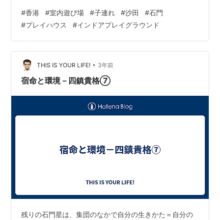
線 Tuen Ma Line（チュンマ・ライン）の石門 Shek
#
香港
#
室内遊び場
#
子連れ
#
沙田
#
石門
Mun（シェックムン）駅C出口を出てすぐのところにあ
#
プレイハウス
#
インドアプレイグラウンド
る、京瑞廣場2期 King Wing Plaza 2のL1階にあります。
2Gather Playhouse 2Gather Playhouse（トゥギャダ
ー・プレイハウス）…
•
THIS IS YOUR LIFE!
3年前
宿命と環境－四鎮貴格⑦
残りの石門星は、集団のなかで自分の生きかた＝自分の