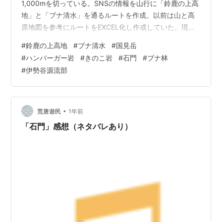
1,000mを切っている。SNSの情報を山行に「鈴鹿の上高
地」と「ブナ清水」を通るルートを作成。以前は山と高
原地図を参考にルートをEXCEL化し作成していた。現在
はヤマ○○で作成しコピペでEXCEL化し使っている。 ・
#
鈴鹿の上高地
#
ブナ清水
#
国見岳
作成したルートは朝明駐車場→根の平峠→タケ谷の出合→
#
ハンバーガー岩
#
きのこ岩
#
石門
#
ブナ林
鈴鹿の上高地→小峠→上水晶谷→地獄谷出合→国見峠→国
#
伊勢谷源流部
見岳→キノコ岩→ブナ清水→朝明駐車場。 ■2025.11.07
自宅を5:00に出発し下道で6:50朝明駐車場着。既に20台
程車が止まっている。この駐車場は有料（500…
•
荒唐遊民
1年前
「石門」感想（ネタバレあり）