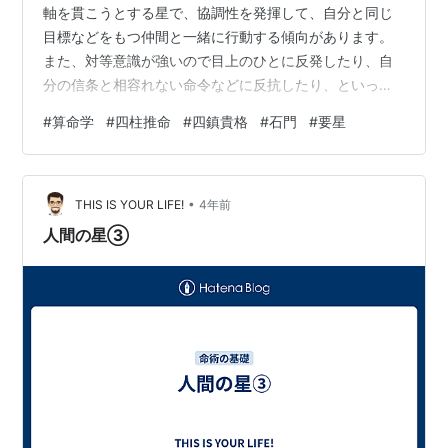
軸を貫こうとする星で、協調性を発揮して、自分と同じ
目標などをもつ仲間と一緒に行動する傾向があります。
また、対等意識が強いので目上のひとに反発したり、自
分の信条と相容れない命令などに反抗したり、といった
悪い面が出ることがあります。あるいは、石門星がうま
#
算命学
#
四柱推命
#
四鎮貴格
#
石門
#
要星
く発揮されていないと、協調性がなく孤立したり、自分
の軸がなくて安易に周囲に同調したりして、欲求不満が
高まることになります。 また、石門星は唯一の濁星で要
•
星になりますから、これに振り回されていては、ほかの
THIS IS YOUR LIFE!
4年前
星をうまく活かすことができません。たとえば、周囲か
人間の星③
ら孤立してしまうと、禄存星や司禄星を発揮する相手…