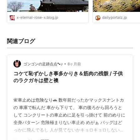
x-eternal-rose-x.blog.jp
dailyportalz.jp
関連ブログ
•
ゴンゴンの足跡点点🐾♪
8ヶ月前
コケて恥ずかしき事多かりき＆筋肉の残骸 / 子供
のラクガキは壁と襖
📇車止めは危険なり🚗 数年前だったかマックスナントカ
の 車庫で転んだ 車から下りて、 車の後ろから回ろうと
して コンクリートの車止めに足を引っ掛けて 前のめりに
全身バターン 危険極まりない車止め めがぁ バッグはど
っかに飛んでるし 人が見てないかキョロキョロしないと
いけない （恥ずかしいので） 手首と肘と膝と脛に擦り傷