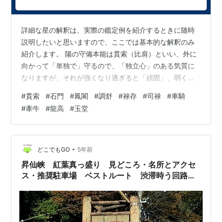
詳細な星の解釈は、実際の鑑定例を紹介するときに随時
説明したいと思いますので、ここでは基本的な解釈のみ
紹介します。 陽の守備本能は貫索（比肩）といい、外に
向かって「単独で」守るので、「独立心」のある気質に
なりますが、それが強くなり過ぎると「頑固」、弱くな
り過ぎると「優柔不断」になります。 陰の守備本能は石
#
貫索
#
石門
#
鳳閣
#
調舒
#
禄存
#
司禄
#
車騎
門（劫財）といい、内に向かって「集団で」守るので、
#
牽牛
#
龍高
#
玉堂
「協調性」のある気質になりますが、それが強くなり過
ぎると「政治的」、弱くなり過ぎると「同調圧力」にな
ります。 陽の伝達本能は鳳閣（食神）といい、外に向か
って「直接的に」伝えるので、「鷹揚（おうよう）」な
•
どこでもGO
5年前
気質になりますが、それが強くなり過ぎると「図…
昇仙峡 紅葉真っ盛り 見どころ・名所とアクセ
ス・推奨駐車場 ベストルート 渋滞時う回路
ポイントまとめ