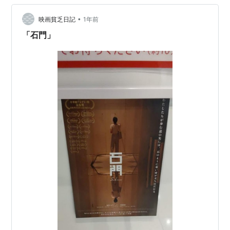
る。 この作品も一見、そのような中国大都市における格
•
差を描いているようにみえる。しかし、より根源的な負
映画貧乏日記
1年前
債とそれが現代に前景化している状況、さらに儒教的な
「石門」
孝がむしろ「金で他人が買われる状況」を駆動さ…