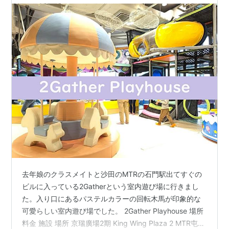
去年娘のクラスメイトと沙田のMTRの石門駅出てすぐの
ビルに入っている2Gatherという室内遊び場に行きまし
た。入り口にあるパステルカラーの回転木馬が印象的な
可愛らしい室内遊び場でした。 2Gather Playhouse 場所
料金 施設 場所 京瑞廣場2期 King Wing Plaza 2 MTR屯馬