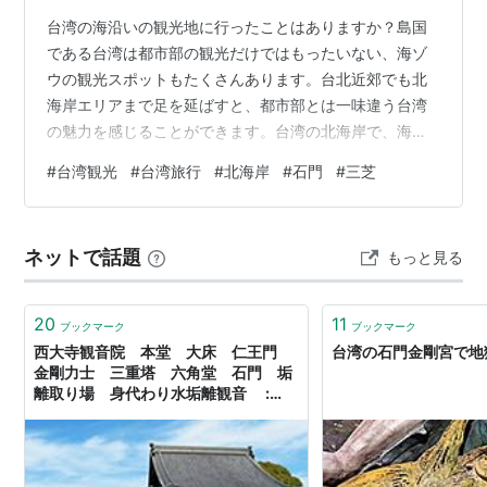
台湾の海沿いの観光地に行ったことはありますか？島国
である台湾は都市部の観光だけではもったいない、海ゾ
ウの観光スポットもたくさんあります。台北近郊でも北
海岸エリアまで足を延ばすと、都市部とは一味違う台湾
の魅力を感じることができます。台湾の北海岸で、海の
景色に癒されてみませんか？ この記事は台湾のお出かけ
#
台湾観光
#
台湾旅行
#
北海岸
#
石門
#
三芝
情報サイト「好好玩」の日本語版姉妹サイト、
「Taipeinavi.jp」より引用しています。 北海岸観光スポ
ット｜ガイドマップ 北海岸観光スポット｜三芝 芝蘭公園
ネットで話題
もっと見る
海上觀景平台＆淺水灣海濱公園 北海岸観光スポット｜石
門 石門珊瑚貝殼廟 石門嵩山社區百年石砌梯田 台北市の
北側、新北市にある三芝、石門、…
20
11
ブックマーク
ブックマーク
西大寺観音院 本堂 大床 仁王門
台湾の石門金剛宮で地
金剛力士 三重塔 六角堂 石門 垢
離取り場 身代わり水垢離観音 :
Eternal Rose （エターナルローズ）