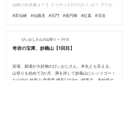
仙峡の全体像は？ 3. どうやって行けばいいの？ アクセス
3.1 電車・バス 3.2 乗用車 4. 駐車場は整備されている
#
昇仙峡
#
仙娥滝
#
石門
#
覚円峰
#
紅葉
#
渓谷
の？ 5. 駐車場の選び方 5.1 昇仙峡を堪能したい方 5.2 有
名な所だけでいい方 6. 周り方ベストルート 7. 見どころ・
名所 7.1 布袋様に願掛け 7.2 覚円峰（かくえんぽう） 7.3
•
石門（いしもん） 7.4 仙娥滝（せんがたき） 7.…
ぴぃおじさんの山登り
5年前
奇岩の宝庫、妙義山【1回目】