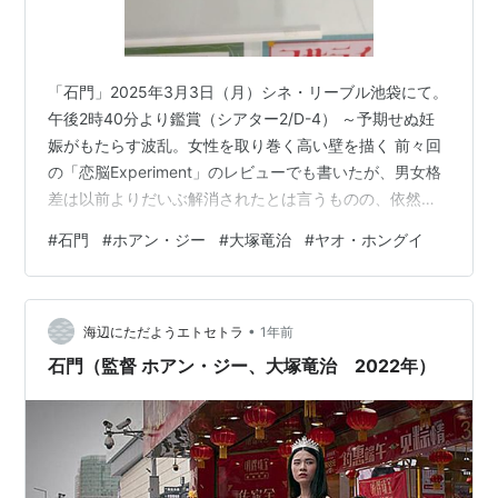
「石門」2025年3月3日（月）シネ・リーブル池袋にて。
午後2時40分より鑑賞（シアター2/D-4） ～予期せぬ妊
娠がもたらす波乱。女性を取り巻く高い壁を描く 前々回
の「恋脳Experiment」のレビューでも書いたが、男女格
差は以前よりだいぶ解消されたとは言うものの、依然と
して女性の置かれた状況は厳しい。それを実感させる映
#
石門
#
ホアン・ジー
#
大塚竜治
#
ヤオ・ホングイ
画が「石門」である。 この映画は、日本の資本で撮られ
ているので日本映画となっているが、中国を舞台にした
中国のドラマだ。夫婦で映画製作を続ける中国湖南省出
•
身のホアン・ジー監督と東京出身の大塚竜治監督による
海辺にただようエトセトラ
1年前
作品である。2人の映画が日本で劇場公開されるのは本作
石門（監督 ホアン・ジー、大塚竜治 2022年）
が初めてだという。 …