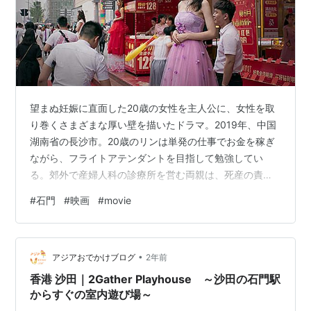
望まぬ妊娠に直面した20歳の女性を主人公に、女性を取
り巻くさまざまな厚い壁を描いたドラマ。2019年、中国
湖南省の長沙市。20歳のリンは単発の仕事でお金を稼ぎ
ながら、フライトアテンダントを目指して勉強してい
る。郊外で産婦人科の診療所を営む両親は、死産の責任
を追及され賠償金を要求されていた。そんなある日、リ
#
石門
#
映画
#
movie
ンは自分が妊娠1カ月であることを知る。子どもを持つこ
とも中絶することも望まない彼女は、両親を助けるため
賠償金の代わりとしてお腹の子を提供することを思いつ
•
くが……。監督を務めたのは、これまで一貫して女性の性
アジアおでかけブログ
2年前
に関する問題をテーマに映画を共同制作してきた中国・
香港 沙田｜2Gather Playhouse ～沙田の石門駅
湖南省出身のホアン・ジーと日本の大塚竜治…
からすぐの室内遊び場～