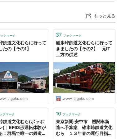
の座席はほぼ埋まるほど…
もっと見る
37
ブックマーク
ブックマーク
峠鉄道文化むらに行って
碓氷峠鉄道文化むらに行って
したの【その1】
きましたの【その2】 - 元IT
土方の供述
ww.itjigoku.com
www.itjigoku.com
10
ックマーク
ブックマーク
峠鉄道文化むら(ポッポ
東京新聞:安中市 機関車新
ン)｜EF63形運転体験が
造へ予算案 碓氷峠鉄道文化
る！群馬で唯一の鉄道テ
むら １３年春の運行目指