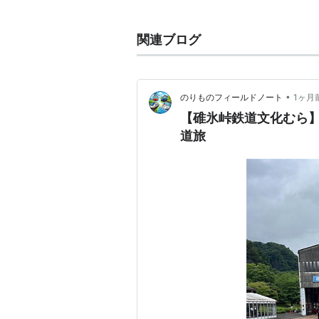
D51型
（D51 96)
関連ブログ
電気機関車
ED42型
（ED42 1）
•
のりものフィールドノート
1ヶ月
EF15型
（EF15 165）
【碓氷峠鉄道文化むら
EF30型
（EF30 20）
道旅
EF53型
（EF53 2）
EF58型
（
EF58
172）
EF59型
（EF59 1）
EF60型
（EF60 501）
EF62型
（EF62 1、EF62 54）
EF63型
（EF63 1、EF63 10、EF
*1
。
EF65型
（
EF65
520）
EF70型
（EF70 1001）