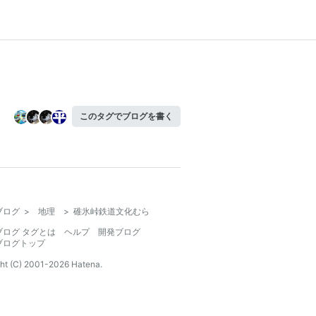
このタグでブログを書く
ブログ
>
地理
>
碓氷峠鉄道文化むら
ブログ タグとは
ヘルプ
開発ブログ
ブログトップ
ht (C) 2001-
2026
Hatena.