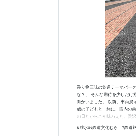
EF80型
（EF80 63）
ディーゼル機関車
DD51型
（
DD51
1）
DD53型
（DD53 1）
電車
189系
気動車
乗り物三昧の鉄道テーマパーク
キハ20
（キハ20 467）
な？」 そんな期待を少しだけ
キハ35（キハ35 901）
向かいました。 以前、車両展
キニ58（キニ58 1）
歳の子どもと一緒に、園内の乗
の日だからこそ味わえた、贅沢
客車
外と盛況 7月最初の日曜日。
#
碓氷峠鉄道文化むら
#
鉄道
駅から乗車したのは長野方面へ
10系
客車