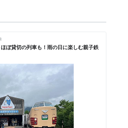
前
】ほぼ貸切の列車も！雨の日に楽しむ親子鉄
63 11、EF63 12、EF63 18、EF63 24、EF63 25）