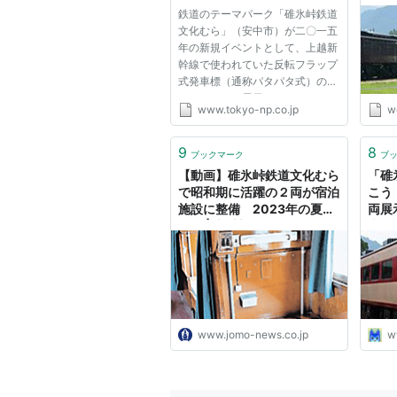
へ:群馬(TOKYO Web)
ーマ
オロ12（オロ12 841）
*3
鉄道のテーマパーク「碓氷峠鉄道
町】
文化むら」（安中市）が二〇一五
年の新規イベントとして、上越新
*1
:
このうち11・12・24・25号
幹線で使われていた反転フラップ
式発車標（通称パタパタ式）のア
*2
:
お座敷客車「くつろぎ」
トラクション展示や、テーマパー
www.tokyo-np.co.jp
w
*3
:
お座敷客車「くつろぎ」
ク内で修復中のオハユニ６１形客
車の内部特別公開などを計画して
いる。いずれも貴重な機器や車両
9
8
ブックマーク
ブ
で、鉄道ファンや親子連れの...
【動画】碓氷峠鉄道文化むら
「碓
で昭和期に活躍の２両が宿泊
こう
施設に整備 2023年の夏ま
両展
でに | 上毛新聞電子版｜群馬
車な
県のニュース・スポーツ情報
ん！
www.jomo-news.co.jp
w