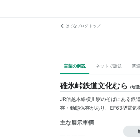
はてなブログ トップ
言葉の解説
ネットで話題
関
碓氷峠鉄道文化むら
(
地理
JR信越本線
横川
駅のそばにある鉄
存・動態保存があり、
EF63型
電気
主な展示車輌
蒸機機関車