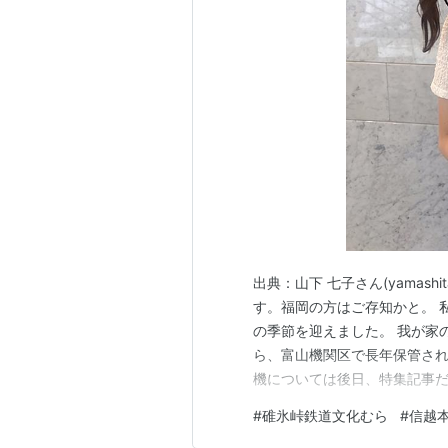
出典：山下 七子さん(yamashit
す。福岡の方はご存知かと。 
の季節を迎えました。 我が家
ら、富山機関区で長年保管されてき
機については後日、特集記事だ
記・その2です。 メインとな
#
碓氷峠鉄道文化むら
#
信越
を撮影。 高崎駅で偶然の出会い