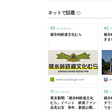
それなりの利用があり、2列側
ナハフ11（ナハフ11 1）
ネットで話題
オハネ12（オハネ12 29）
オシ17（オシ17 2055）
50
42
ブックマーク
碓氷峠鉄道文化むら
碓氷
32系
客車
きま
スニ30（スニ30 8）
40系客車
マイネ40（マイネ40 11）
60系
客車
www.usuitouge.com
w
オハユニ61（オハユニ61 107）
11
10
ブックマーク
ブ
12系
客車
東京新聞:「碓氷峠鉄道文化
碓氷
むら」イベント 鉄道ファン
タウ
スロフ12（スロフ12 822）
*2
必見お宝 来年、新規公開
でき