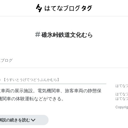
碓氷峠鉄道文化むら
連ブログ
)
【
うすいとうげてつどうぶんかむら
】
はてな
道車両の展示施設。電気機関車、旅客車両の静態保
はてな
機関車の体験運転などができる。
はてな
Copyrig
解説の続きを読む