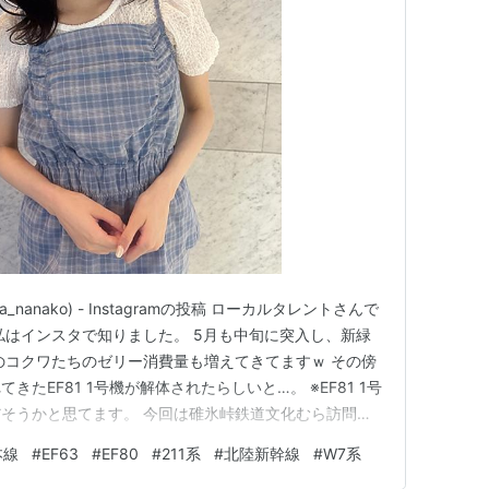
a_nanako) - Instagramの投稿 ローカルタレントさんで
私はインスタで知りました。 5月も中旬に突入し、新緑
のコクワたちのゼリー消費量も増えてきてますｗ その傍
たEF81 1号機が解体されたらしいと…。 ※EF81 1号
そうかと思てます。 今回は碓氷峠鉄道文化むら訪問
る屋外展示スペースをまわります。 さまざまな保存車両
本線
#
EF63
#
EF80
#
211系
#
北陸新幹線
#
W7系
も！ 3/1撮影分 その1に引き続き、屋外展示スペー…