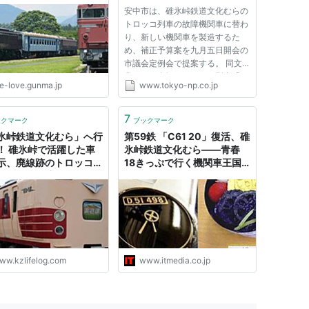
パーク【安中市松井田
す:群馬(TOKYO Web)
安中市は、碓氷峠鉄道文化むらの
トロッコ列車の故障機関車に替わ
り、新しい機関車を製造するた
機は体験運転用の動態保存機
め、補正予算案を九月五日開会の
市議会定例会で提案する。 同文
化むらで人気のトロッコ列車「シ
e-love.gunma.jp
www.tokyo-np.co.jp
ェルパ君」は、五月の連休中に動
力系統が故障。リースした機関車
で縮小運行しているが、利用者か
7
ックマーク
ブックマーク
ら不満の声も少なくないとい
氷峠鉄道文化むら」へ行
第59鉄 「C61 20」復活、碓
う。...
！ 碓氷峠で活躍した車
氷峠鉄道文化むら――青春
示、廃線跡のトロッコ乗
18きっぷで行く機関車王国
ど楽しみは盛りだくさ
ぐんま
ww.kzlifelog.com
www.itmedia.co.jp