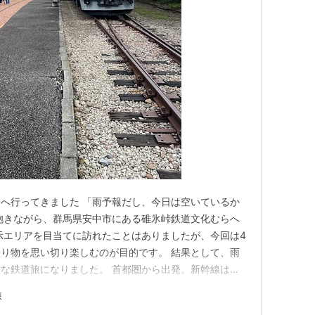
へ行ってきました 「雨予報だし、今日は空いているか
抱きながら、群馬県安中市にある碓氷峠鉄道文化むらへ
示エリアを目当てに訪れたことはありましたが、今回は4
り物を思い切り楽しむのが目的です。 結果として、雨
な鉄道旅になりました。 首都圏から出発。新幹線は意
午前中の少し遅めの時間に首都圏を出発しました。 東京
旅
向かう北陸新幹線「あさま」。 自由席・指定席ともに