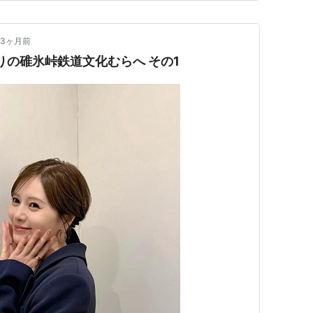
3ヶ月前
ぶりの碓氷峠鉄道文化むらへ その1