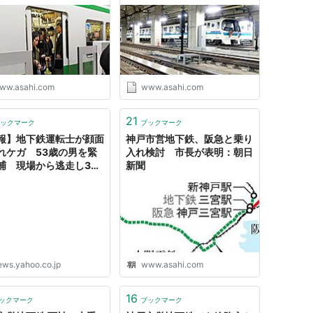
ww.asahi.com
www.asahi.com
21
ックマーク
ブックマーク
報】地下鉄運転士が顔面
神戸市営地下鉄、阪急と乗り
れケガ 53歳の男を緊
入れ検討 市長が表明：朝日
捕 現場から逃走し30
新聞
に身柄確保 神戸市営地
三宮駅（MBSニュー
- Yahoo!ニュース
ews.yahoo.co.jp
www.asahi.com
16
ックマーク
ブックマーク