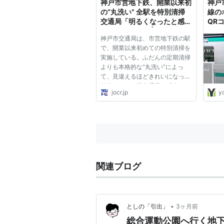
神戸市営地下鉄、開業以来初
神戸
光...
の“丸洗い” 全駅を特別清掃
線の
交通局「明るくなったと感じ
QR
てもらえたら」 | ラジトピ ラ
シス
神戸市交通局は、市営地下鉄の駅
ジオ関西トピックス
了）
で、開業以来初めての特別清掃を
実施している。ふだんの定期清掃
よりも本格的な“丸洗い”によっ
て、見違えるほどきれいになった
箇所もあり、同交通局は「少しで
jocr.jp
y
も明るくなったと感じてもらえた
らうれしい」とPR。今月末まで
に全駅について完了する予定だ。
同交通局は、地下鉄のブランド
力...
関連ブログ
•
としの「引出」
3ヶ月前
総合運動公園へ行く地