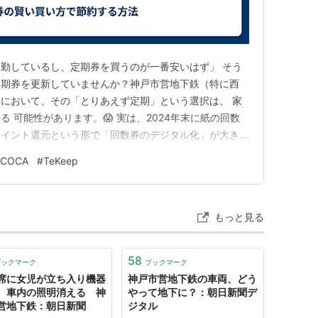
山手線および直通運転する北神急行電鉄の列車では新神
勤しているし、定期券を買うのが一番安いはず」 そう
最も三宮・花時計前寄りの車両が、全日・終日にわ
定期券を更新していませんか？神戸市営地下鉄（特に西
において、その「とりあえず定期」という選択は、 家
て」「終日」女性専用車両を設定した鉄道路線は、
 可能性があります。😱 実は、2024年末に紙の回数
ある
*1
。また、4両という短い編成の列車に女性専用
ポイント還元という形で「回数券のデジタル化」が大きく
ジタル割引システムと、神戸市営地下鉄の定期券の仕組み
事例である。ただし、イベント時（主に神戸総合運
ICOCA
#
TeKeep
えてくるのです。 今回は、神戸市営地下鉄の長距離ユ
園球技場でのサッカー試合開催）やダイヤ混乱時な
券より「回数券のデジタル…
除するなどの運用がなされている。
もっと見る
例は他に存在しない
58
ブックマーク
ブックマーク
席に女児が立ち入り機器
神戸市営地下鉄の車両、どう
、車内の照明消える 神
やって地下に？：朝日新聞デ
営地下鉄：朝日新聞
ジタル