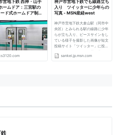
市営地下鉄 西神・山手
神戸市営地下鉄でも線路立ち
ホームドア：三宮駅の
入り ツイッターに少年らの
コード式ホームドア制御
写真 - MSN産経west
テム（2022年運用終
神戸市営地下鉄大倉山駅（同市中
央区）とみられる駅の線路に少年
らが立ち入り、ピースサインをし
ている様子を撮影した画像が短文
投稿サイト「ツイッター」に投稿
されていたことが２８日、分かっ
cs3120.com
sankei.jp.msn.com
た。大阪市営地下鉄でも兵庫県内
の高校生が線路で撮影していたこ
とが判明したばかり。相次ぐ軽率
な行為に、地下鉄関係者は「...
下鉄