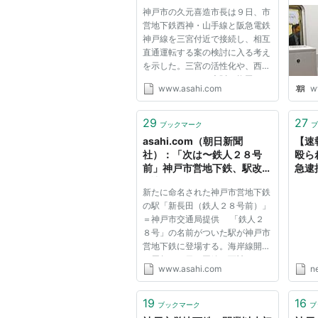
神戸市の久元喜造市長は９日、市
営地下鉄西神・山手線と阪急電鉄
神戸線を三宮付近で接続し、相互
直通運転する案の検討に入る考え
を示した。三宮の活性化や、西神
ニュータウンから大阪・梅田への
www.asahi.com
w
利便性を向上させることなどが狙
い。 就任後初となる市議会本会
議で答弁した。現在の案では阪急
29
27
ブックマーク
ブ
三宮駅を地下化し、西神・山...
asahi.com（朝日新聞
【速
社）：「次は〜鉄人２８号
殴ら
前」神戸市営地下鉄、駅改名
急逮
- 社会
分後
新たに命名された神戸市営地下鉄
下鉄
の駅「新長田（鉄人２８号前）」
ス） 
＝神戸市交通局提供 「鉄人２
８号」の名前がついた駅が神戸市
営地下鉄に登場する。海岸線開業
９周年の７日、同線と西神（せい
www.asahi.com
n
しん）・山手線の新長田駅が「新
長田／鉄人２８号前」に改名され
る。 新長田駅前には昨年９
19
16
ブックマーク
ブ
月、神戸出身の漫画家、故横山