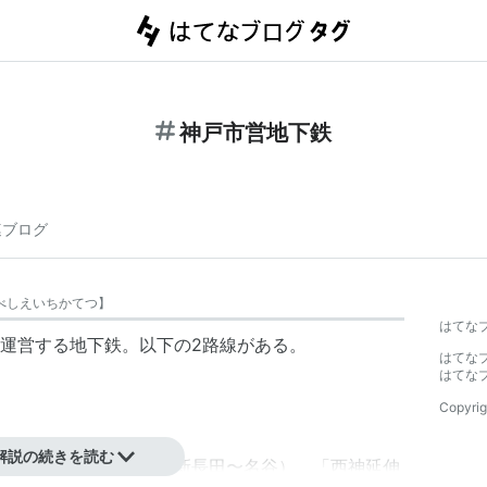
神戸市営地下鉄
連ブログ
べしえいちかてつ
】
はてな
運営する地下鉄。以下の2路線がある。
はてな
はてな
Copyrig
解説の続きを読む
長田）、「西神線」（新長田〜名谷）、「西神延伸