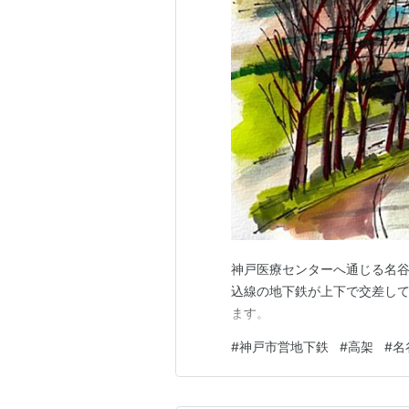
神戸医療センターへ通じる名
込線の地下鉄が上下で交差し
ます。
#
神戸市営地下鉄
#
高架
#
名