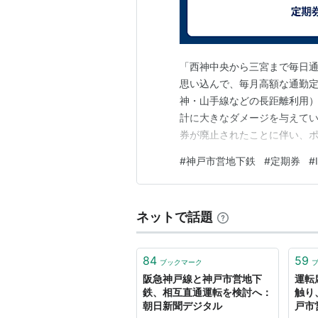
女性専用車両
2002年12月16日から、西神・
「西神中央から三宮まで毎日通
戸方から3両目、海岸線の列車では
思い込んで、毎月高額な通勤
たって女性専用車両となった。
神・山手線などの長距離利用）
「平日・土休日問わず全日にわたっ
計に大きなダメージを与えている
神戸市営地下鉄の2路線が初めてで
券が廃止されたことに伴い、
進んでいます。そしてこのデ
車両を導入したのも、海岸線が初の
#
神戸市営地下鉄
#
定期券
#
を比較すると、意外な事実が見
動公園野球場での野球試合・御崎公
ーザーが知っておくべき、定期
ど、混雑が予想される時は設定を解
ネットで話題
*1
:
現段階では、全日終日設定の事
84
59
ブックマーク
阪急神戸線と神戸市営地下
運転
鉄、相互直通運転を検討へ：
触り
朝日新聞デジタル
戸市