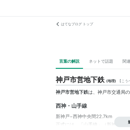
はてなブログ トップ
言葉の解説
ネットで話題
関
神戸市営地下鉄
(
地理
)
【
こう
神戸市営地下鉄
は、神戸市交通局の
西神・山手線
新神戸−西神中央間22.7km
正式には、「山手線」（新神戸〜新