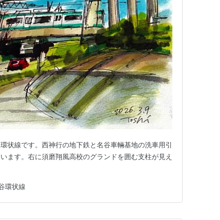
谷環状線です。西神行の地下鉄と名谷車輛基地の洗車用引
ています。右に須磨翔風高校のグランドを囲む支柱が見え
谷環状線