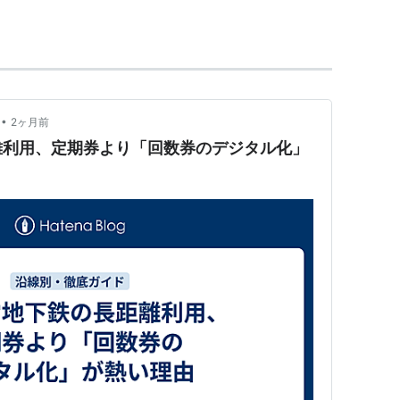
分かれているが、一体的に運行されている。
線を一括りに指し示す通称名として「西神・山手
れるようになった。
鉄と相互直通運転を実施している。最近では阪急神
れている。
•
2ヶ月前
離利用、定期券より「回数券のデジタル化」
鉄長堀鶴見緑地線と同じリニアモーター式の地下鉄
スルッとKANSAI」に加盟している。神戸市交通局
カードは「スルッとKANSAIこうべカード」という。