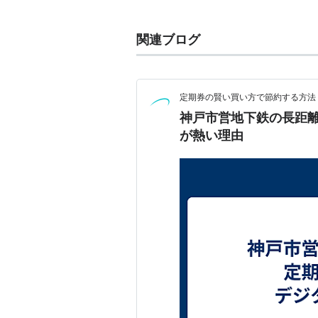
線」（名谷〜西神中央）の3路線に
後述の海岸線開業を機に、前述3路
関連ブログ
線」が採用され、各種案内に用いら
新神戸を接続駅として、
北神急行
電
戸線との直通運転の話も取りざたさ
定期券の賢い買い方で節約する方法
神戸市営地下鉄の長距
海岸線
が熱い理由
三宮・花時計前−新長田間7.9km
2001年7月7日開業。
都営地下鉄大江戸線や大阪市営地下
である。
「夢かもめ」という愛称がある。
スルッとKANSAI
関西圏の共通乗車カードシステム「
の発行するスルッとKANSAI対応