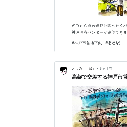
名谷から総合運動公園へ行く
神戸医療センターが遠望でき
#
神戸市営地下鉄
#
名谷駅
•
としの「引出」
5ヶ月前
高架で交差する神戸市