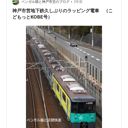
•
庫の中には電車を下から点検できる施設が有りま 外へ出
ベンガル猫と神戸市交のブログ
2年前
ると～キッチンカーが数台来てますね、どのお店も繁盛
神戸市営地下鉄久しぶりのラッピング電車 （こ
していそうで…
どもっとKOBE号）