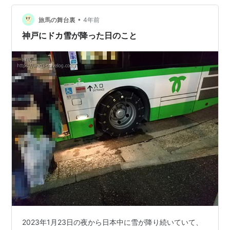
あたり、ちょっとアクセスに難ありなんですよね。
•
umie.jp 鉄道の最寄り駅はJR神戸駅ですが、モザイクや
旅馬の舞台裏
4年前
umieへ行こうとすると、10分以上歩…
神戸にドカ雪が降った日のこと
2023年1月23日の夜から日本中に雪が降り続いていて、