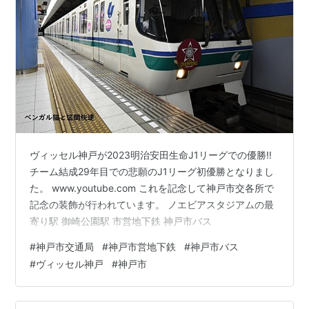
ヴィッセル神戸が2023明治安田生命J1リーグでの優勝‼
チーム結成29年目での悲願のJ1リーグ初優勝となりまし
た。 www.youtube.com これを記念して神戸市交各所で
記念の装飾が行われています。 ノエビアスタジアムの最
寄り駅 御崎公園駅 市営地下鉄 神戸市バス
#
神戸市交通局
#
神戸市営地下鉄
#
神戸市バス
#
ヴィッセル神戸
#
神戸市