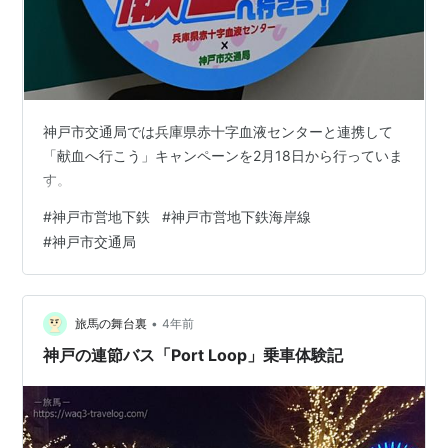
神戸市交通局では兵庫県赤十字血液センターと連携して
「献血へ行こう」キャンペーンを2月18日から行っていま
す。
#
神戸市営地下鉄
#
神戸市営地下鉄海岸線
#
神戸市交通局
•
旅馬の舞台裏
4年前
神戸の連節バス「Port Loop」乗車体験記