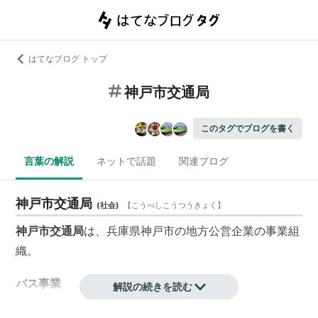
はてなブログ トップ
神戸市交通局
このタグでブログを書く
言葉の解説
ネットで話題
関連ブログ
神戸市交通局
(
社会
)
【
こうべしこうつうきょく
】
神戸市交通局
は、
兵庫県
神戸市
の
地方公営企業
の事業組
織。
バス事業
解説の続きを読む
→
神戸市バス