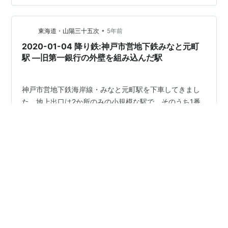
は設備更新を実施。以前とは大きく設備が変わっている
のが印象的でした。(6000形の検査は今後開始なので、
未使用のものも…) 気づいたら、6000形も検査に入って
•
東海道・山陽三十五次
5年前
いくものがボ…
2020-01-04 降り鉄:神戸市営地下鉄みなと元町
駅 ―旧第一銀行の外壁を組み込んだ駅
神戸市営地下鉄海岸線・みなと元町駅を下車してきまし