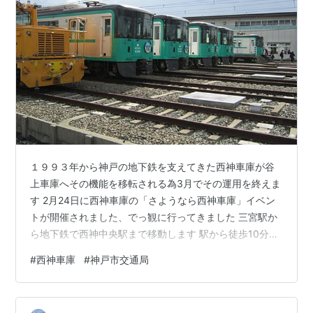
１９９３年から神戸の地下鉄を支えてきた西神車庫が谷
上車庫へその機能を移転される為3月でその運用を終えま
す 2月24日に西神車庫の「さようなら西神車庫」イベン
トが開催されました、でっ観に行ってきました 三宮駅か
ら地下鉄で西神中央駅まで移動します 駅から徒歩10分ほ
どで西神車庫に到着です (≧◇≦)おっ～すごい人です家族
#
西神車庫
#
神戸市交通局
連れが半分位います 人を避けながら観て回ります(^^;)ド
クターイエローも こちらはボンネットバスですね( ﾟДﾟ)
走れるんや その横には地下鉄車両が見えました、また車