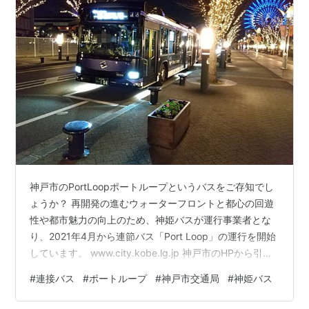
神戸市のPortLoopポートループというバスをご存知でし
ょうか？ 再開発の進むウォーターフロントと都心の回遊
性や都市魅力の向上のため、神姫バスが運行事業者とな
り、2021年4月から連節バス「Port Loop」の運行を開始
しています。 www.city.kobe.lg.jp 神戸市のHPから引用
かつて神戸市の海沿いには工場とか倉庫が並んでいまし
#
連接バス
#
ポートループ
#
神戸市交通局
#
神姫バス
たが、モザイクとかumieウミエといった商業施設やマン
ションやホテルへと再開発が進んでいます。ですがこの