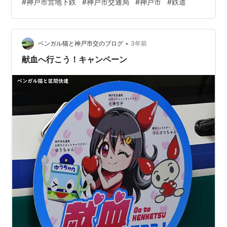
#
神戸市営地下鉄
#
神戸市交通局
#
神戸市
#
鉄道
ました。 (厳密には18号車は1000-02形という形式です
が、以下1000形と記載していきます。) 1000形最終運用
はダイヤ改正前日である17日の14運用。 1000形最終編
•
成である18号車が最後まで活躍した1000形となりまし
ベンガル猫と神戸市交のブログ
3年前
た。(これに関しては検査の関係で概ね見通せ…
献血へ行こう！キャンペーン