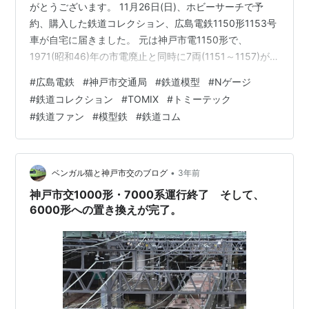
がとうございます。 11月26日(日)、ホビーサーチで予
約、購入した鉄道コレクション、広島電鉄1150形1153号
車が自宅に届きました。 元は神戸市電1150形で、
1971(昭和46)年の市電廃止と同時に7両(1151～1157)が
広島電鉄に譲渡されました。2023(令和5)年現在は1156
#
広島電鉄
#
神戸市交通局
#
鉄道模型
#
Nゲージ
号車のみ現役です(※1)。 今後、ジオラマにあたっては都
#
鉄道コレクション
#
TОⅯIX
#
トミーテック
会を走る路面電車として走らせようと存じます。なお、
#
鉄道ファン
#
模型鉄
#
鉄道コム
塗装変更は検討せず、動力ユニットを組み込んで走らせ
ようと思います。 ※1：モデルとなった1153号車は
1971(昭和46)年11月に広島電鉄で走り始め…
•
ベンガル猫と神戸市交のブログ
3年前
神戸市交1000形・7000系運行終了 そして、
6000形への置き換えが完了。