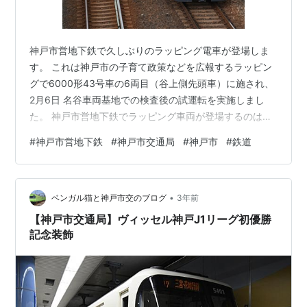
神戸市営地下鉄で久しぶりのラッピング電車が登場しま
す。 これは神戸市の子育て政策などを広報するラッピン
グで6000形43号車の6両目（谷上側先頭車）に施され、
2月6日 名谷車両基地での検査後の試運転を実施しまし
た。 神戸市営地下鉄でラッピング車両が登場するのは
2012年（大河ドラマ関連）以来 勿論、2018年から製造
#
神戸市営地下鉄
#
神戸市交通局
#
神戸市
#
鉄道
の6000形にとっては初めてのラッピングです。 ちなみ
に、2017年～2021年に3000形26号車を用いた市電デザ
イン列車は塗装でしたが。久々に普段と異なった地下鉄
•
車両ということとなりそうです。
ベンガル猫と神戸市交のブログ
3年前
bengal103kobecity.hatenablog.com 運行期間は2026…
【神戸市交通局】ヴィッセル神戸J1リーグ初優勝
記念装飾