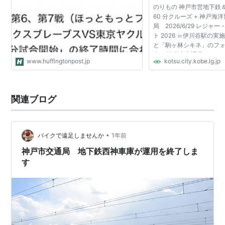
のりもの 神戸市営地下鉄＆bo
60 分クルーズ + 神戸海
局 2026/6/29 レジャ
ト 2026 ㏌伊川谷駅の
と「駒ヶ林シキネ」のフ
生！ 神戸市交通局 2026/6
www.huffingtonpost.jp
kotsu.city.kobe.lg.jp
関連ブログ
•
バイクで遠足しませんか
1年前
神戸市交通局 地下鉄西神車庫が運用を終了しま
す