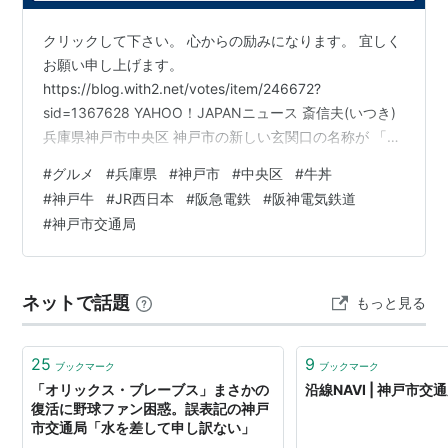
クリックして下さい。 心からの励みになります。 宜しく
お願い申し上げます。
https://blog.with2.net/votes/item/246672?
sid=1367628 YAHOO！JAPANニュース 斎信夫(いつき)
兵庫県神戸市中央区 神戸市の新しい玄関口の名称が 「神
戸三宮TWINGATE(ツインゲート)」に！ ロゴも発表
#
グルメ
#
兵庫県
#
神戸市
#
中央区
#
牛丼
news.yahoo.co.jp MATCHA 神戸牛がたっぷり！ 「神戸
#
神戸牛
#
JR西日本
#
阪急電鉄
#
阪神電気鉄道
牛丼・広重」で 至高の牛丼をほおばろう
#
神戸市交通局
https://matcha-jp.com/jp/6372 るるぶ＆MORE 兵庫県
神戸市中央区 神戸ビーフが 1000円台で食べられる！
大…
ネットで話題
もっと見る
25
9
ブックマーク
ブックマーク
「オリックス・ブレーブス」まさかの
沿線NAVI | 神戸市交
復活に野球ファン困惑。誤表記の神戸
市交通局「水を差して申し訳ない」