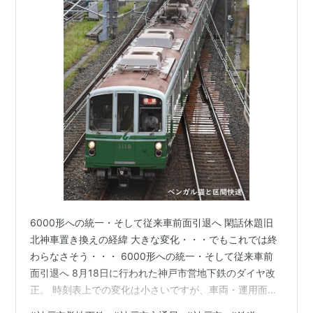
6000形への統一・そして従来車前面引退へ 閑話休題旧
北神車置き換えの経緯 大きな変化・・・でもこれでは終
わらなさそう・・・ 6000形への統一・そして従来車前
面引退へ 8月18日に行われた神戸市営地下鉄のダイヤ改
正。 時刻表上での変化は小さいですが、車両・運用面で
は1000形・(旧北神急行所属の)7000系の運用がなくなり