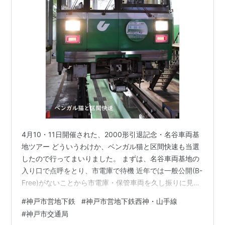
4月10・11日開催された、2000形引退記念・名谷車両基
地ツアー どういうわけか、ベンガル猫と区間快速も当選
したので行ってまいりました。 まずは、名谷車両基地の
入り口で点呼をとり、市電庫で待機 近年では一般公開(B-
Free)がないことから市電庫・保管車両を久し振りに見ら
れる機会となりました。 その後は、車両工場の方を見
#
神戸市営地下鉄
#
神戸市営地下鉄西神・山手線
学。 やはり、現在の6000形への取り換えなどで重要部
#
神戸市交通局
検査・全般検査がないことから、このタイミングで工場