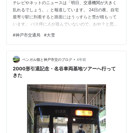
テレビやネットのニュースは「明日、交通機関が大きく
乱れるでしょう。」と報道しています。 24日の夜、自宅
最寄り駅に到着すると路面にはうっすらと雪が積もって
います。 バス停に人が並んでいないので、おや？と思っ
ていると職員さんが「本日、雪のためバスは運休で
#
神戸市交通局
#
大雪
す！」と案内されています。 自宅まであるくと30分かか
るうえ、結構な上り坂です。 雪が降っているので歩きた
くないなぁとタクシー乗り場を見ると、タクシー乗り場
•
には、長蛇の列ができています。 自宅にいる妻に連絡す
ベンガル猫と神戸市交のブログ
4年前
ると、駅まで迎えに来てくれることになりました。（い
2000形引退記念・名谷車両基地ツアーへ行って
つもは酒飲んでいる時間帯なんですが…
きた